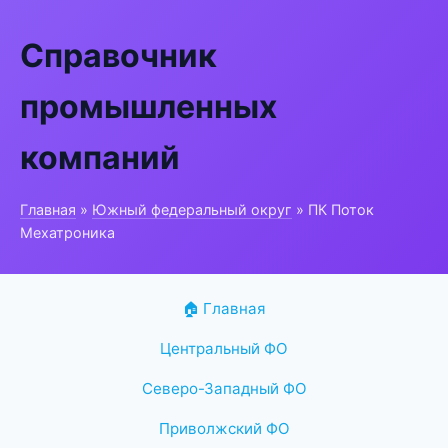
Справочник
промышленных
компаний
Главная
»
Южный федеральный округ
» ПК Поток
Мехатроника
🏠 Главная
Центральный ФО
Северо-Западный ФО
Приволжский ФО