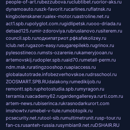
people-of-art.ru
bezzubova.ru
clubtibet.ru
orior-aks.ru
dynamoauto.ru
szk-favorit.ru
carlines.ru
flatnsk.ru
kingbolenskaner.ru
alex-motor.ru
astroline.net.ru
act1.spb.ru
polyglot.com.ru
gidlipetsk.ru
ooo-driada.ru
detsad125.ru
mir-zdoroviya.ru
bruslanovo.ru
siterem.ru
council.spb.ru
лодкипатриот.рф
kafekolizey.ru
iclub.net.ru
gazon-easy.ru
sugarepilekb.ru
grinox.ru
pylesostineco.ru
msts-ozarenie.ru
kameryjooan.ru
artemovskij.ru
dopler.spb.ru
aid70.ru
metall-perm.ru
ndm.msk.ru
ratingzooshop.ru
apiaccess.ru
globalautotrade.info
bezverhovskoe.ru
drsschool.ru
ZOOSMART.SPB.RU
dalakony.ru
medikijob.ru
remontt.spb.ru
photostudia.spb.ru
myragon.ru
terramia.ru
academy62.ru
gardengallereya.ru
rti.com.ru
artem-news.ru
biserinca.ru
krasnodarkurort.com
imshowtv.ru
mebel-v-tule.ru
mobtopik.ru
pcsecurity.net.ru
tool-sib.ru
multimetrunit.ru
sp-tour.ru
fan-cs.ru
santeh-russia.ru
symbian9.net.ru
DSHAIR.RU