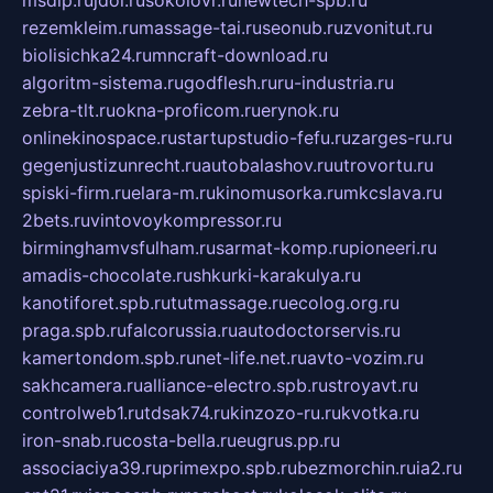
msdip.ru
jdol.ru
sokolovr.ru
newtech-spb.ru
rezemkleim.ru
massage-tai.ru
seonub.ru
zvonitut.ru
biolisichka24.ru
mncraft-download.ru
algoritm-sistema.ru
godflesh.ru
ru-industria.ru
zebra-tlt.ru
okna-proficom.ru
erynok.ru
onlinekinospace.ru
startupstudio-fefu.ru
zarges-ru.ru
gegenjustizunrecht.ru
autobalashov.ru
utrovortu.ru
spiski-firm.ru
elara-m.ru
kinomusorka.ru
mkcslava.ru
2bets.ru
vintovoykompressor.ru
birminghamvsfulham.ru
sarmat-komp.ru
pioneeri.ru
amadis-chocolate.ru
shkurki-karakulya.ru
kanotiforet.spb.ru
tutmassage.ru
ecolog.org.ru
praga.spb.ru
falcorussia.ru
autodoctorservis.ru
kamertondom.spb.ru
net-life.net.ru
avto-vozim.ru
sakhcamera.ru
alliance-electro.spb.ru
stroyavt.ru
controlweb1.ru
tdsak74.ru
kinzozo-ru.ru
kvotka.ru
iron-snab.ru
costa-bella.ru
eugrus.pp.ru
associaciya39.ru
primexpo.spb.ru
bezmorchin.ru
ia2.ru