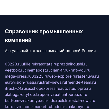
Справочник промышленных
компаний
Актуальный каталог компаний по всей России
03223.ru
ufille.ru
krasotata.ru
prazdnikdushi.ru
veetbox.ru
cinemapost.ru
ciam-fr.ru
kraft-you.ru
mega-press.ru
03223.ru
web-explore.ru
rastenuya.ru
eurovision-russia.ru
strah-news.ru
freeride-team.ru
itrack-24.ru
sexshopexpress.ru
autostudiopro.ru
alabuga-cityhotel.ru
pornv.ru
atlantpereezd.ru
bud-em-znakomye.ru
a-cdc.ru
elektrostal-news.ru
korolevremont-market.ru
budem-znakomye.ru