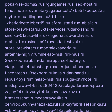
poka-vse-doma2.ru
airgungames.ru
allseo-host.ru
tehosmotre.ru
varieta-yug.ru
cricetc1xbetr1xbetcc2.ru
raytor-d.ru
atillagunn.ru
3d-file.ru
1xbeticricetc1xbetti5.ru
uafoot-statti.ru
e-abis1c.ru
store-brawl-stars.ru
kts-services.ru
dark-sand.ru
sindika-01.ru
sp-life.ru
x-legion.ru
sib-archives.ru
e-abis-1-c.ru
sindika01.ru
venda-festival.ru
store-brawlstars.ru
dooraleksandria.ru
antenna-highly.ru
mine-lab-msk.ru
1-mus.ru
3-sex-porn.ru
ban-damn.ru
purse-factory.ru
viagra-tablet.ru
fasbags.ru
adler-jun.ru
bandamn.ru
fincontech.ru
3sexporn.ru
1mus.ru
darksand.ru
rebus-toys.ru
minelab-msk.ru
alabuga-cityhotel.ru
medsprawo-4-ka.ru
2864420.ru
blagodarenie-spb.ru
zajmy24.ru
tovudyi-4-kuhnyanazakaz.ru
brazzerscom.ru
medsprawo4ka.ru
xehyroo5kuhnyanazakaz.ru
fabrikayfabrikaefabrika.ru
vskrytie-zamkov-moskva-113.ru
biletnadom.ru