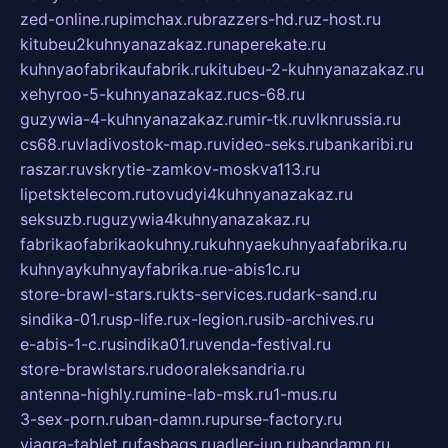
zed-online.ru
pimchax.ru
brazzers-hd.ru
z-host.ru
kitubeu2kuhnyanazakaz.ru
naperekate.ru
kuhnyaofabrikaufabrik.ru
kitubeu-2-kuhnyanazakaz.ru
xehyroo-5-kuhnyanazakaz.ru
cs-68.ru
guzywia-4-kuhnyanazakaz.ru
mir-tk.ru
vlknrussia.ru
cs68.ru
vladivostok-map.ru
video-seks.ru
bankaribi.ru
raszar.ru
vskrytie-zamkov-moskva113.ru
lipetsktelecom.ru
tovudyi4kuhnyanazakaz.ru
seksuzb.ru
guzywia4kuhnyanazakaz.ru
fabrikaofabrikaokuhny.ru
kuhnyaekuhnyaafabrika.ru
kuhnyaykuhnyayfabrika.ru
e-abis1c.ru
store-brawl-stars.ru
kts-services.ru
dark-sand.ru
sindika-01.ru
sp-life.ru
x-legion.ru
sib-archives.ru
e-abis-1-c.ru
sindika01.ru
venda-festival.ru
store-brawlstars.ru
dooraleksandria.ru
antenna-highly.ru
mine-lab-msk.ru
1-mus.ru
3-sex-porn.ru
ban-damn.ru
purse-factory.ru
viagra-tablet.ru
fasbags.ru
adler-jun.ru
bandamn.ru