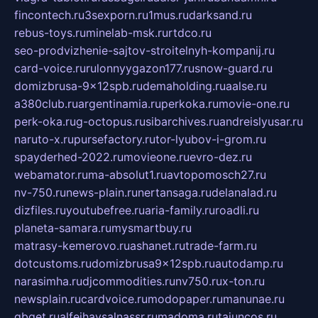
fincontech.ru
3sexporn.ru
1mus.ru
darksand.ru
rebus-toys.ru
minelab-msk.ru
rtdco.ru
seo-prodvizhenie-sajtov-stroitelnyh-kompanij.ru
card-voice.ru
rulonnyygazon177.ru
snow-guard.ru
domizbrusa-9x12spb.ru
demaholding.ru
aalse.ru
a380club.ru
argentinamia.ru
perkoka.ru
movie-one.ru
perk-oka.ru
g-octopus.ru
sibarchives.ru
andreislyusar.ru
naruto-x.ru
pursefactory.ru
tor-lyubov-i-grom.ru
spayderhed-2022.ru
movieone.ru
evro-dez.ru
webamator.ru
ma-absolut1.ru
avtopomosch27.ru
nv-750.ru
news-plain.ru
nertansaga.ru
delanalad.ru
dizfiles.ru
youtubefree.ru
aria-family.ru
roadli.ru
planeta-samara.ru
mysmartbuy.ru
matrasy-kemerovo.ru
ashanet.ru
trade-farm.ru
dotcustoms.ru
domizbrusa9x12spb.ru
autodamp.ru
narasimha.ru
djcommodities.ru
nv750.ru
x-ton.ru
newsplain.ru
cardvoice.ru
modopaper.ru
manunae.ru
gbget.ru
alfeihavsalnassr.ru
madoma.ru
tajuncos.ru