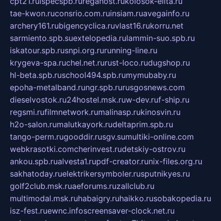
cpt21.ru
ispecspb.ru
regahost.ru
kolosok-elita.ru
tae-kwon.ru
consrio.com.ru
insiam.ru
avegainfo.ru
archery161.ru
bigencyclica.ru
vlast16.ru
korru.net
sarmiento.spb.su
extelopedia.ru
lammin-suo.spb.ru
iskatour.spb.ru
snpi.org.ru
running-line.ru
krygeva-spa.ru
chel.net.ru
rust-loco.ru
dugshop.ru
hl-beta.spb.ru
school494.spb.ru
mymubaby.ru
epoha-metalband.ru
ngr.spb.ru
rusgosnews.com
dieselvostok.ru
24hostel.msk.ru
w-dev.ru
f-ship.ru
regsmi.ru
filmnetwork.ru
malinasp.ru
kinosvin.ru
h2o-salon.ru
malutkayork.ru
deltaprim.spb.ru
tango-perm.ru
gooddir.ru
sgv.su
multiki-online.com
webkrasotki.com
cherinvest.ru
detskiy-ostrov.ru
ankou.spb.ru
alvesta1.ru
pdf-creator.ru
nix-files.org.ru
sakhatoday.ru
elektrikersymboler.ru
sputnikyes.ru
golf2club.msk.ru
aeforums.ru
zallclub.ru
multimodal.msk.ru
habaigry.ru
haikko.ru
sobakopedia.ru
isz-fest.ru
ewnc.info
screensaver-clock.net.ru