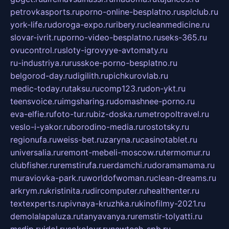
petrovkasports.ru
porno-online-besplatno.ru
splclub.ru
york-life.ru
doroga-expo.ru
ribery.ru
cleanmedicine.ru
slovar-ivrit.ru
porno-video-besplatno.ru
seks-365.ru
ovucontrol.ru
sloty-igrovyye-avtomaty.ru
ru-industriya.ru
russkoe-porno-besplatno.ru
belgorod-day.ru
digilith.ru
pichkurovlab.ru
medic-today.ru
taksu.ru
comp123.ru
don-ykt.ru
teensvoice.ru
imgsharing.ru
domashnee-porno.ru
eva-elfie.ru
foto-tur.ru
biz-doska.ru
metropoltravel.ru
veslo-i-yakor.ru
borodino-media.ru
rostotsky.ru
regionufa.ru
weiss-bet.ru
zaryna.ru
casinotablet.ru
universalia.ru
remont-mebeli-moscow.ru
termomur.ru
clubfisher.ru
remstirufa.ru
erdamchi.ru
doramamama.ru
muraviovka-park.ru
worldofwoman.ru
clean-dreams.ru
arkrym.ru
kristinita.ru
dircomputer.ru
healthenter.ru
textexperts.ru
pivnaya-kruzhka.ru
kinofilmy-2021.ru
demolalapaluza.ru
tanyavanya.ru
remstir-tolyatti.ru