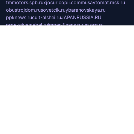
tmmotors.spb.ru
xjocuricopii.com
musavtomat.msk.ru
obustrojdom.ru
sovetcik.ru
ybaranovskaya.ru
ppknews.ru
cult-alshei.ru
JAPANRUSSIA.RU
proekciyamebel.ru
imper-finans.ru
rim.org.ru
glamourai.ru
brassminus.ru
zabor-pro.ru
ftn.pp.ru
dorogoe58.ru
laimengpacker.ru
kuzova-zapchasti.ru
sageerp.ru
taxodrom.ru
dsrazvitie.ru
hardcity.net.ru
ratinghomegames.ru
topservice25.ru
gubernyan.ru
gtglasslined.ru
ii4.ru
tssport.spb.ru
andorra24.com
blackwallstreet.ru
oboimos.ru
optim-doors.com.ru
ikuch.ru
nycr.org.ru
npa21.ru
vremya-ch.spb.ru
desert000.ru
ivtorgi.ru
ifiori.ru
catalog-statei.ru
dcv.org.ru
spetsmaster174.ru
ipkameryhiseeu.ru
dum26.ru
ruspol.spb.ru
fr-opendp.ru
kam-solnyshko.ru
cheyenne-arapaho.ru
sevzapmetal.spb.ru
ted-lapidus.spb.ru
parasite-eliminator.ru
sigma-complete.ru
modernworld.ru
dama-moda.ru
eholot-group.ru
sk-nvkz.ru
DRONGOLD.RU