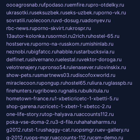
oooagrosnab.ru
fpodaso.ru
emfire.ru
pro-otdelky.ru
ukrasotki.ru
seksuzbek.ru
seks-uzbek.ru
porno-vk.ru
sovratili.ru
olecoon.ru
vd-dosug.ru
adonyev.ru
rbc-news.ru
porno-skvirt.ru
krospr.ru
13autor-kolonka.ru
sormol.ru
2rich.ru
hostel-65.ru
hostserve.ru
porno-na-russkom.ru
mishinlab.ru
neznobi.ru
bigfatcc.ru
habble.ru
starbucksvia.ru
delfinet.ru
silvernano.ru
elestal.ru
vektor-doroga.ru
velotrenajery.ru
pronso54.ru
lenasever.ru
lovinskix.ru
show-pets.ru
smartnews03.ru
discofoxworld.ru
miraclecoon.ru
pongup.ru
hostel65.ru
liura.ru
glasspb.ru
firehunters.ru
gribowo.ru
gnalis.ru
bulkitula.ru
hometown-france.ru
1-xbeticricetc-1-xbetti-5.ru
shop-garena.ru
cricetc-1-xbetr-1-xbetcc-2.ru
one-life-story.ru
top-halyava.ru
accounts112.ru
poka-vse-doma-2.ru
3-d-file.ru
hahahaharms.ru
g2012.ru
tst-1.ru
shaggy-cat.ru
opsmgr.ru
ev-gallery.ru
g-2012.ru
ops-mgr.ru
accounts-112.ru
csm-demo.ru