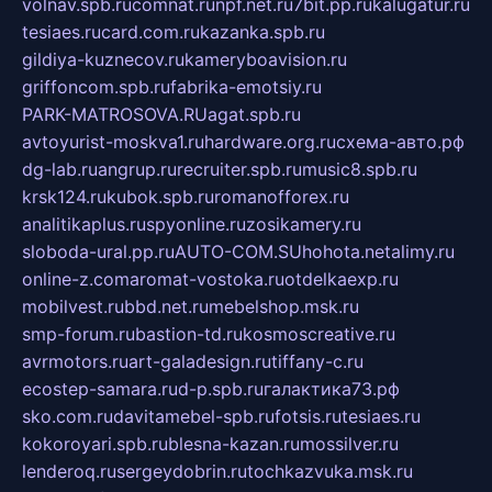
volnav.spb.ru
comnat.ru
npf.net.ru
7bit.pp.ru
kalugatur.ru
tesiaes.ru
card.com.ru
kazanka.spb.ru
gildiya-kuznecov.ru
kameryboavision.ru
griffoncom.spb.ru
fabrika-emotsiy.ru
PARK-MATROSOVA.RU
agat.spb.ru
avtoyurist-moskva1.ru
hardware.org.ru
схема-авто.рф
dg-lab.ru
angrup.ru
recruiter.spb.ru
music8.spb.ru
krsk124.ru
kubok.spb.ru
romanofforex.ru
analitikaplus.ru
spyonline.ru
zosikamery.ru
sloboda-ural.pp.ru
AUTO-COM.SU
hohota.net
alimy.ru
online-z.com
aromat-vostoka.ru
otdelkaexp.ru
mobilvest.ru
bbd.net.ru
mebelshop.msk.ru
smp-forum.ru
bastion-td.ru
kosmoscreative.ru
avrmotors.ru
art-galadesign.ru
tiffany-c.ru
ecostep-samara.ru
d-p.spb.ru
галактика73.рф
sko.com.ru
davitamebel-spb.ru
fotsis.ru
tesiaes.ru
kokoroyari.spb.ru
blesna-kazan.ru
mossilver.ru
lenderoq.ru
sergeydobrin.ru
tochkazvuka.msk.ru