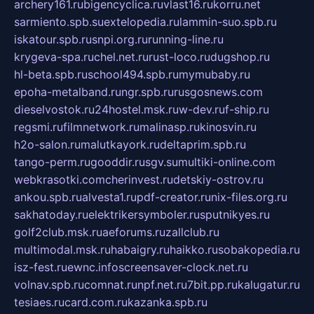
archery161.ru
bigencyclica.ru
vlast16.ru
korru.net
sarmiento.spb.su
extelopedia.ru
lammin-suo.spb.ru
iskatour.spb.ru
snpi.org.ru
running-line.ru
krygeva-spa.ru
chel.net.ru
rust-loco.ru
dugshop.ru
hl-beta.spb.ru
school494.spb.ru
mymubaby.ru
epoha-metalband.ru
ngr.spb.ru
rusgosnews.com
dieselvostok.ru
24hostel.msk.ru
w-dev.ru
f-ship.ru
regsmi.ru
filmnetwork.ru
malinasp.ru
kinosvin.ru
h2o-salon.ru
malutkayork.ru
deltaprim.spb.ru
tango-perm.ru
gooddir.ru
sgv.su
multiki-online.com
webkrasotki.com
cherinvest.ru
detskiy-ostrov.ru
ankou.spb.ru
alvesta1.ru
pdf-creator.ru
nix-files.org.ru
sakhatoday.ru
elektrikersymboler.ru
sputnikyes.ru
golf2club.msk.ru
aeforums.ru
zallclub.ru
multimodal.msk.ru
habaigry.ru
haikko.ru
sobakopedia.ru
isz-fest.ru
ewnc.info
screensaver-clock.net.ru
volnav.spb.ru
comnat.ru
npf.net.ru
7bit.pp.ru
kalugatur.ru
tesiaes.ru
card.com.ru
kazanka.spb.ru