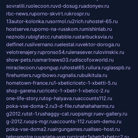
sovratili.ru
olecoon.ru
vd-dosug.ru
adonyev.ru
rbc-news.ru
porno-skvirt.ru
krospr.ru
13autor-kolonka.ru
sormol.ru
2rich.ru
hostel-65.ru
hostserve.ru
porno-na-russkom.ru
mishinlab.ru
neznobi.ru
bigfatcc.ru
habble.ru
starbucksvia.ru
delfinet.ru
silvernano.ru
elestal.ru
vektor-doroga.ru
velotrenajery.ru
pronso54.ru
lenasever.ru
lovinskix.ru
show-pets.ru
smartnews03.ru
discofoxworld.ru
miraclecoon.ru
pongup.ru
hostel65.ru
liura.ru
glasspb.ru
firehunters.ru
gribowo.ru
gnalis.ru
bulkitula.ru
hometown-france.ru
1-xbeticricetc-1-xbetti-5.ru
shop-garena.ru
cricetc-1-xbetr-1-xbetcc-2.ru
one-life-story.ru
top-halyava.ru
accounts112.ru
poka-vse-doma-2.ru
3-d-file.ru
hahahaharms.ru
g2012.ru
tst-1.ru
shaggy-cat.ru
opsmgr.ru
ev-gallery.ru
g-2012.ru
ops-mgr.ru
accounts-112.ru
csm-demo.ru
poka-vse-doma2.ru
airgungames.ru
allseo-host.ru
tehosmotre.ru
varieta-yug.ru
cricetc1xbetr1xbetcc2.ru