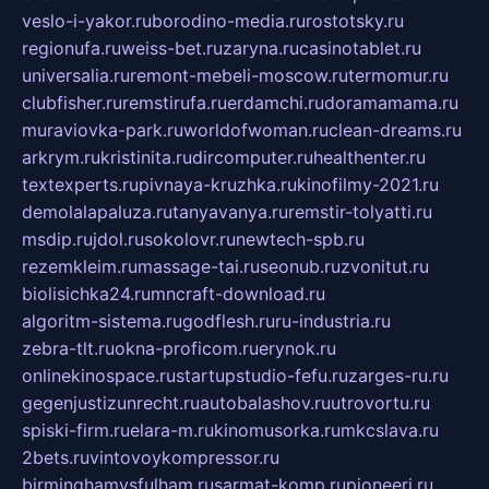
veslo-i-yakor.ru
borodino-media.ru
rostotsky.ru
regionufa.ru
weiss-bet.ru
zaryna.ru
casinotablet.ru
universalia.ru
remont-mebeli-moscow.ru
termomur.ru
clubfisher.ru
remstirufa.ru
erdamchi.ru
doramamama.ru
muraviovka-park.ru
worldofwoman.ru
clean-dreams.ru
arkrym.ru
kristinita.ru
dircomputer.ru
healthenter.ru
textexperts.ru
pivnaya-kruzhka.ru
kinofilmy-2021.ru
demolalapaluza.ru
tanyavanya.ru
remstir-tolyatti.ru
msdip.ru
jdol.ru
sokolovr.ru
newtech-spb.ru
rezemkleim.ru
massage-tai.ru
seonub.ru
zvonitut.ru
biolisichka24.ru
mncraft-download.ru
algoritm-sistema.ru
godflesh.ru
ru-industria.ru
zebra-tlt.ru
okna-proficom.ru
erynok.ru
onlinekinospace.ru
startupstudio-fefu.ru
zarges-ru.ru
gegenjustizunrecht.ru
autobalashov.ru
utrovortu.ru
spiski-firm.ru
elara-m.ru
kinomusorka.ru
mkcslava.ru
2bets.ru
vintovoykompressor.ru
birminghamvsfulham.ru
sarmat-komp.ru
pioneeri.ru