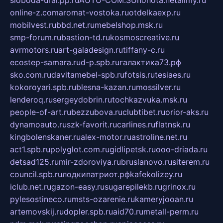
sloboda-ural.pp.ru
AUTO-COM.SU
hohota.net
alimy.ru
online-z.com
aromat-vostoka.ru
otdelkaexp.ru
mobilvest.ru
bbd.net.ru
mebelshop.msk.ru
smp-forum.ru
bastion-td.ru
kosmoscreative.ru
avrmotors.ru
art-galadesign.ru
tiffany-c.ru
ecostep-samara.ru
d-p.spb.ru
галактика73.рф
sko.com.ru
davitamebel-spb.ru
fotsis.ru
tesiaes.ru
kokoroyari.spb.ru
blesna-kazan.ru
mossilver.ru
lenderoq.ru
sergeydobrin.ru
tochkazvuka.msk.ru
people-of-art.ru
bezzubova.ru
clubtibet.ru
orior-aks.ru
dynamoauto.ru
szk-favorit.ru
carlines.ru
flatnsk.ru
kingbolenskaner.ru
alex-motor.ru
astroline.net.ru
act1.spb.ru
polyglot.com.ru
gidlipetsk.ru
ooo-driada.ru
detsad125.ru
mir-zdoroviya.ru
bruslanovo.ru
siterem.ru
council.spb.ru
лодкипатриот.рф
kafekolizey.ru
iclub.net.ru
gazon-easy.ru
sugarepilekb.ru
grinox.ru
pylesostineco.ru
msts-ozarenie.ru
kameryjooan.ru
artemovskij.ru
dopler.spb.ru
aid70.ru
metall-perm.ru