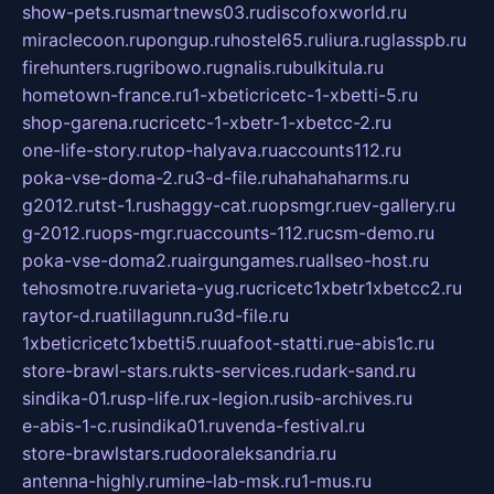
show-pets.ru
smartnews03.ru
discofoxworld.ru
miraclecoon.ru
pongup.ru
hostel65.ru
liura.ru
glasspb.ru
firehunters.ru
gribowo.ru
gnalis.ru
bulkitula.ru
hometown-france.ru
1-xbeticricetc-1-xbetti-5.ru
shop-garena.ru
cricetc-1-xbetr-1-xbetcc-2.ru
one-life-story.ru
top-halyava.ru
accounts112.ru
poka-vse-doma-2.ru
3-d-file.ru
hahahaharms.ru
g2012.ru
tst-1.ru
shaggy-cat.ru
opsmgr.ru
ev-gallery.ru
g-2012.ru
ops-mgr.ru
accounts-112.ru
csm-demo.ru
poka-vse-doma2.ru
airgungames.ru
allseo-host.ru
tehosmotre.ru
varieta-yug.ru
cricetc1xbetr1xbetcc2.ru
raytor-d.ru
atillagunn.ru
3d-file.ru
1xbeticricetc1xbetti5.ru
uafoot-statti.ru
e-abis1c.ru
store-brawl-stars.ru
kts-services.ru
dark-sand.ru
sindika-01.ru
sp-life.ru
x-legion.ru
sib-archives.ru
e-abis-1-c.ru
sindika01.ru
venda-festival.ru
store-brawlstars.ru
dooraleksandria.ru
antenna-highly.ru
mine-lab-msk.ru
1-mus.ru