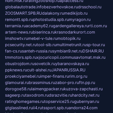
ndm.msk.ru
ratingzooshop.ru
apiaccess.ru
globalautotrade.info
bezverhovskoe.ru
drsschool.ru
ZOOSMART.SPB.RU
dalakony.ru
medikijob.ru
remontt.spb.ru
photostudia.spb.ru
myragon.ru
terramia.ru
academy62.ru
gardengallereya.ru
rti.com.ru
artem-news.ru
biserinca.ru
krasnodarkurort.com
imshowtv.ru
mebel-v-tule.ru
mobtopik.ru
pcsecurity.net.ru
tool-sib.ru
multimetrunit.ru
sp-tour.ru
fan-cs.ru
santeh-russia.ru
symbian9.net.ru
DSHAIR.RU
tmmotors.spb.ru
xjocuricopii.com
musavtomat.msk.ru
obustrojdom.ru
sovetcik.ru
ybaranovskaya.ru
ppknews.ru
cult-alshei.ru
JAPANRUSSIA.RU
proekciyamebel.ru
imper-finans.ru
rim.org.ru
glamourai.ru
brassminus.ru
zabor-pro.ru
ftn.pp.ru
dorogoe58.ru
laimengpacker.ru
kuzova-zapchasti.ru
sageerp.ru
taxodrom.ru
dsrazvitie.ru
hardcity.net.ru
ratinghomegames.ru
topservice25.ru
gubernyan.ru
gtglasslined.ru
ii4.ru
tssport.spb.ru
andorra24.com