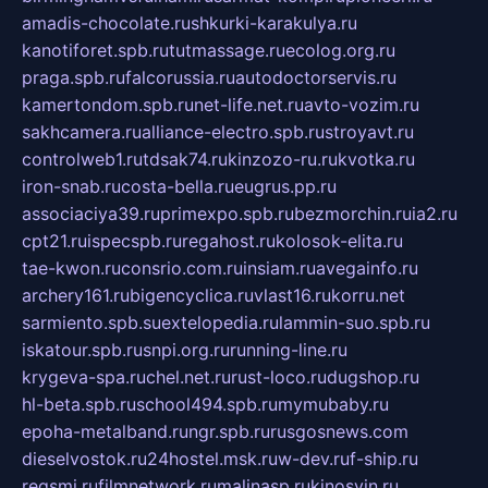
amadis-chocolate.ru
shkurki-karakulya.ru
kanotiforet.spb.ru
tutmassage.ru
ecolog.org.ru
praga.spb.ru
falcorussia.ru
autodoctorservis.ru
kamertondom.spb.ru
net-life.net.ru
avto-vozim.ru
sakhcamera.ru
alliance-electro.spb.ru
stroyavt.ru
controlweb1.ru
tdsak74.ru
kinzozo-ru.ru
kvotka.ru
iron-snab.ru
costa-bella.ru
eugrus.pp.ru
associaciya39.ru
primexpo.spb.ru
bezmorchin.ru
ia2.ru
cpt21.ru
ispecspb.ru
regahost.ru
kolosok-elita.ru
tae-kwon.ru
consrio.com.ru
insiam.ru
avegainfo.ru
archery161.ru
bigencyclica.ru
vlast16.ru
korru.net
sarmiento.spb.su
extelopedia.ru
lammin-suo.spb.ru
iskatour.spb.ru
snpi.org.ru
running-line.ru
krygeva-spa.ru
chel.net.ru
rust-loco.ru
dugshop.ru
hl-beta.spb.ru
school494.spb.ru
mymubaby.ru
epoha-metalband.ru
ngr.spb.ru
rusgosnews.com
dieselvostok.ru
24hostel.msk.ru
w-dev.ru
f-ship.ru
regsmi.ru
filmnetwork.ru
malinasp.ru
kinosvin.ru