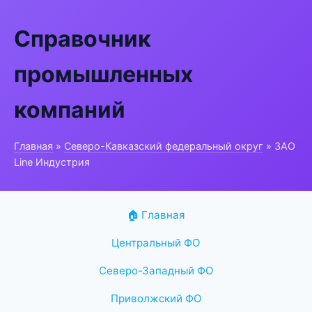
Справочник
промышленных
компаний
Главная
»
Северо-Кавказский федеральный округ
» ЗАО
Line Индустрия
🏠 Главная
Центральный ФО
Северо-Западный ФО
Приволжский ФО