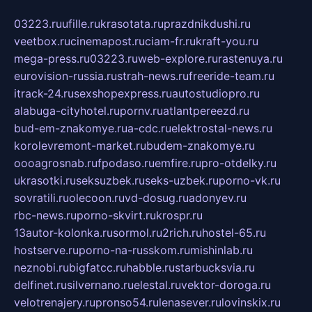
03223.ru
ufille.ru
krasotata.ru
prazdnikdushi.ru
veetbox.ru
cinemapost.ru
ciam-fr.ru
kraft-you.ru
mega-press.ru
03223.ru
web-explore.ru
rastenuya.ru
eurovision-russia.ru
strah-news.ru
freeride-team.ru
itrack-24.ru
sexshopexpress.ru
autostudiopro.ru
alabuga-cityhotel.ru
pornv.ru
atlantpereezd.ru
bud-em-znakomye.ru
a-cdc.ru
elektrostal-news.ru
korolevremont-market.ru
budem-znakomye.ru
oooagrosnab.ru
fpodaso.ru
emfire.ru
pro-otdelky.ru
ukrasotki.ru
seksuzbek.ru
seks-uzbek.ru
porno-vk.ru
sovratili.ru
olecoon.ru
vd-dosug.ru
adonyev.ru
rbc-news.ru
porno-skvirt.ru
krospr.ru
13autor-kolonka.ru
sormol.ru
2rich.ru
hostel-65.ru
hostserve.ru
porno-na-russkom.ru
mishinlab.ru
neznobi.ru
bigfatcc.ru
habble.ru
starbucksvia.ru
delfinet.ru
silvernano.ru
elestal.ru
vektor-doroga.ru
velotrenajery.ru
pronso54.ru
lenasever.ru
lovinskix.ru