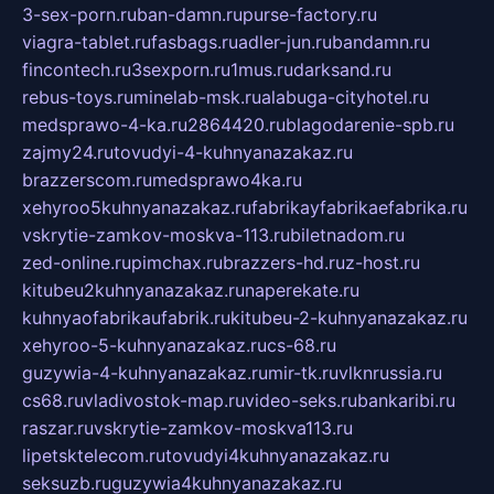
3-sex-porn.ru
ban-damn.ru
purse-factory.ru
viagra-tablet.ru
fasbags.ru
adler-jun.ru
bandamn.ru
fincontech.ru
3sexporn.ru
1mus.ru
darksand.ru
rebus-toys.ru
minelab-msk.ru
alabuga-cityhotel.ru
medsprawo-4-ka.ru
2864420.ru
blagodarenie-spb.ru
zajmy24.ru
tovudyi-4-kuhnyanazakaz.ru
brazzerscom.ru
medsprawo4ka.ru
xehyroo5kuhnyanazakaz.ru
fabrikayfabrikaefabrika.ru
vskrytie-zamkov-moskva-113.ru
biletnadom.ru
zed-online.ru
pimchax.ru
brazzers-hd.ru
z-host.ru
kitubeu2kuhnyanazakaz.ru
naperekate.ru
kuhnyaofabrikaufabrik.ru
kitubeu-2-kuhnyanazakaz.ru
xehyroo-5-kuhnyanazakaz.ru
cs-68.ru
guzywia-4-kuhnyanazakaz.ru
mir-tk.ru
vlknrussia.ru
cs68.ru
vladivostok-map.ru
video-seks.ru
bankaribi.ru
raszar.ru
vskrytie-zamkov-moskva113.ru
lipetsktelecom.ru
tovudyi4kuhnyanazakaz.ru
seksuzb.ru
guzywia4kuhnyanazakaz.ru