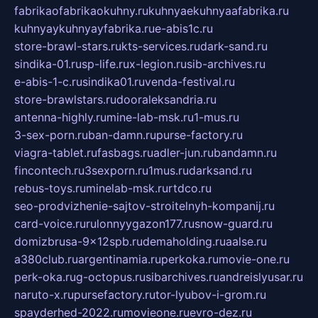
fabrikaofabrikaokuhny.ru
kuhnyaekuhnyaafabrika.ru
kuhnyaykuhnyayfabrika.ru
e-abis1c.ru
store-brawl-stars.ru
kts-services.ru
dark-sand.ru
sindika-01.ru
sp-life.ru
x-legion.ru
sib-archives.ru
e-abis-1-c.ru
sindika01.ru
venda-festival.ru
store-brawlstars.ru
dooraleksandria.ru
antenna-highly.ru
mine-lab-msk.ru
1-mus.ru
3-sex-porn.ru
ban-damn.ru
purse-factory.ru
viagra-tablet.ru
fasbags.ru
adler-jun.ru
bandamn.ru
fincontech.ru
3sexporn.ru
1mus.ru
darksand.ru
rebus-toys.ru
minelab-msk.ru
rtdco.ru
seo-prodvizhenie-sajtov-stroitelnyh-kompanij.ru
card-voice.ru
rulonnyygazon177.ru
snow-guard.ru
domizbrusa-9x12spb.ru
demaholding.ru
aalse.ru
a380club.ru
argentinamia.ru
perkoka.ru
movie-one.ru
perk-oka.ru
g-octopus.ru
sibarchives.ru
andreislyusar.ru
naruto-x.ru
pursefactory.ru
tor-lyubov-i-grom.ru
spayderhed-2022.ru
movieone.ru
evro-dez.ru