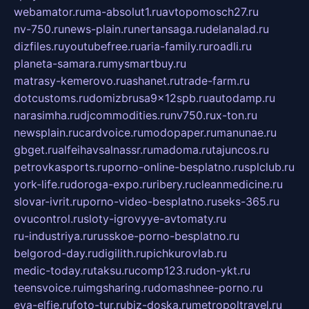
webamator.ru
ma-absolut1.ru
avtopomosch27.ru
nv-750.ru
news-plain.ru
nertansaga.ru
delanalad.ru
dizfiles.ru
youtubefree.ru
aria-family.ru
roadli.ru
planeta-samara.ru
mysmartbuy.ru
matrasy-kemerovo.ru
ashanet.ru
trade-farm.ru
dotcustoms.ru
domizbrusa9x12spb.ru
autodamp.ru
narasimha.ru
djcommodities.ru
nv750.ru
x-ton.ru
newsplain.ru
cardvoice.ru
modopaper.ru
manunae.ru
gbget.ru
alfeihavsalnassr.ru
madoma.ru
tajuncos.ru
petrovkasports.ru
porno-online-besplatno.ru
splclub.ru
york-life.ru
doroga-expo.ru
ribery.ru
cleanmedicine.ru
slovar-ivrit.ru
porno-video-besplatno.ru
seks-365.ru
ovucontrol.ru
sloty-igrovyye-avtomaty.ru
ru-industriya.ru
russkoe-porno-besplatno.ru
belgorod-day.ru
digilith.ru
pichkurovlab.ru
medic-today.ru
taksu.ru
comp123.ru
don-ykt.ru
teensvoice.ru
imgsharing.ru
domashnee-porno.ru
eva-elfie.ru
foto-tur.ru
biz-doska.ru
metropoltravel.ru