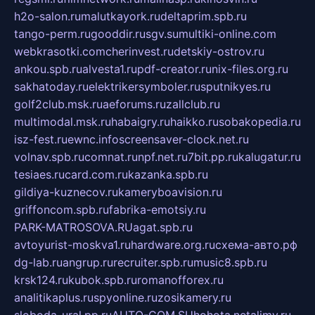
h2o-salon.ru
malutkayork.ru
deltaprim.spb.ru
tango-perm.ru
gooddir.ru
sgv.su
multiki-online.com
webkrasotki.com
cherinvest.ru
detskiy-ostrov.ru
ankou.spb.ru
alvesta1.ru
pdf-creator.ru
nix-files.org.ru
sakhatoday.ru
elektrikersymboler.ru
sputnikyes.ru
golf2club.msk.ru
aeforums.ru
zallclub.ru
multimodal.msk.ru
habaigry.ru
haikko.ru
sobakopedia.ru
isz-fest.ru
ewnc.info
screensaver-clock.net.ru
volnav.spb.ru
comnat.ru
npf.net.ru
7bit.pp.ru
kalugatur.ru
tesiaes.ru
card.com.ru
kazanka.spb.ru
gildiya-kuznecov.ru
kameryboavision.ru
griffoncom.spb.ru
fabrika-emotsiy.ru
PARK-MATROSOVA.RU
agat.spb.ru
avtoyurist-moskva1.ru
hardware.org.ru
схема-авто.рф
dg-lab.ru
angrup.ru
recruiter.spb.ru
music8.spb.ru
krsk124.ru
kubok.spb.ru
romanofforex.ru
analitikaplus.ru
spyonline.ru
zosikamery.ru