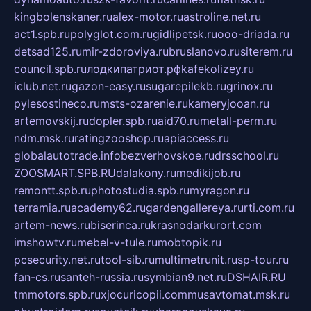
kingbolenskaner.ru
alex-motor.ru
astroline.net.ru
act1.spb.ru
polyglot.com.ru
gidlipetsk.ru
ooo-driada.ru
detsad125.ru
mir-zdoroviya.ru
bruslanovo.ru
siterem.ru
council.spb.ru
лодкипатриот.рф
kafekolizey.ru
iclub.net.ru
gazon-easy.ru
sugarepilekb.ru
grinox.ru
pylesostineco.ru
msts-ozarenie.ru
kameryjooan.ru
artemovskij.ru
dopler.spb.ru
aid70.ru
metall-perm.ru
ndm.msk.ru
ratingzooshop.ru
apiaccess.ru
globalautotrade.info
bezverhovskoe.ru
drsschool.ru
ZOOSMART.SPB.RU
dalakony.ru
medikijob.ru
remontt.spb.ru
photostudia.spb.ru
myragon.ru
terramia.ru
academy62.ru
gardengallereya.ru
rti.com.ru
artem-news.ru
biserinca.ru
krasnodarkurort.com
imshowtv.ru
mebel-v-tule.ru
mobtopik.ru
pcsecurity.net.ru
tool-sib.ru
multimetrunit.ru
sp-tour.ru
fan-cs.ru
santeh-russia.ru
symbian9.net.ru
DSHAIR.RU
tmmotors.spb.ru
xjocuricopii.com
musavtomat.msk.ru