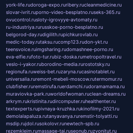
york-life.ru
doroga-expo.ru
ribery.ru
cleanmedicine.ru
slovar-ivrit.ru
porno-video-besplatno.ru
seks-365.ru
ovucontrol.ru
sloty-igrovyye-avtomaty.ru
ru-industriya.ru
russkoe-porno-besplatno.ru
belgorod-day.ru
digilith.ru
pichkurovlab.ru
medic-today.ru
taksu.ru
comp123.ru
don-ykt.ru
teensvoice.ru
imgsharing.ru
domashnee-porno.ru
eva-elfie.ru
foto-tur.ru
biz-doska.ru
metropoltravel.ru
veslo-i-yakor.ru
borodino-media.ru
rostotsky.ru
regionufa.ru
weiss-bet.ru
zaryna.ru
casinotablet.ru
universalia.ru
remont-mebeli-moscow.ru
termomur.ru
clubfisher.ru
remstirufa.ru
erdamchi.ru
doramamama.ru
muraviovka-park.ru
worldofwoman.ru
clean-dreams.ru
arkrym.ru
kristinita.ru
dircomputer.ru
healthenter.ru
textexperts.ru
pivnaya-kruzhka.ru
kinofilmy-2021.ru
demolalapaluza.ru
tanyavanya.ru
remstir-tolyatti.ru
msdip.ru
jdol.ru
sokolovr.ru
newtech-spb.ru
rezemkleim.ru
massage-tai.ru
seonub.ru
zvonitut.ru