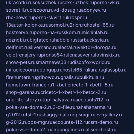
ukrasotki.ru
seksuzbek.ru
seks-uzbek.ru
porno-vk.ru
sovratili.ru
olecoon.ru
vd-dosug.ru
adonyev.ru
rbc-news.ru
porno-skvirt.ru
krospr.ru
13autor-kolonka.ru
sormol.ru
2rich.ru
hostel-65.ru
hostserve.ru
porno-na-russkom.ru
mishinlab.ru
neznobi.ru
bigfatcc.ru
habble.ru
starbucksvia.ru
delfinet.ru
silvernano.ru
elestal.ru
vektor-doroga.ru
velotrenajery.ru
pronso54.ru
lenasever.ru
lovinskix.ru
show-pets.ru
smartnews03.ru
discofoxworld.ru
miraclecoon.ru
pongup.ru
hostel65.ru
liura.ru
glasspb.ru
firehunters.ru
gribowo.ru
gnalis.ru
bulkitula.ru
hometown-france.ru
1-xbeticricetc-1-xbetti-5.ru
shop-garena.ru
cricetc-1-xbetr-1-xbetcc-2.ru
one-life-story.ru
top-halyava.ru
accounts112.ru
poka-vse-doma-2.ru
3-d-file.ru
hahahaharms.ru
g2012.ru
tst-1.ru
shaggy-cat.ru
opsmgr.ru
ev-gallery.ru
g-2012.ru
ops-mgr.ru
accounts-112.ru
csm-demo.ru
poka-vse-doma2.ru
airgungames.ru
allseo-host.ru