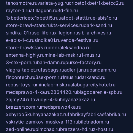
tehosmotre.ru
varieta-yug.ru
cricetc1xbetr1xbetcc2.ru
raytor-d.ru
atillagunn.ru
3d-file.ru
1xbeticricetc1xbetti5.ru
uafoot-statti.ru
e-abis1c.ru
store-brawl-stars.ru
kts-services.ru
dark-sand.ru
sindika-01.ru
sp-life.ru
x-legion.ru
sib-archives.ru
e-abis-1-c.ru
sindika01.ru
venda-festival.ru
store-brawlstars.ru
dooraleksandria.ru
antenna-highly.ru
mine-lab-msk.ru
1-mus.ru
3-sex-porn.ru
ban-damn.ru
purse-factory.ru
viagra-tablet.ru
fasbags.ru
adler-jun.ru
bandamn.ru
fincontech.ru
3sexporn.ru
1mus.ru
darksand.ru
rebus-toys.ru
minelab-msk.ru
alabuga-cityhotel.ru
medsprawo-4-ka.ru
2864420.ru
blagodarenie-spb.ru
zajmy24.ru
tovudyi-4-kuhnyanazakaz.ru
brazzerscom.ru
medsprawo4ka.ru
xehyroo5kuhnyanazakaz.ru
fabrikayfabrikaefabrika.ru
vskrytie-zamkov-moskva-113.ru
biletnadom.ru
zed-online.ru
pimchax.ru
brazzers-hd.ru
z-host.ru