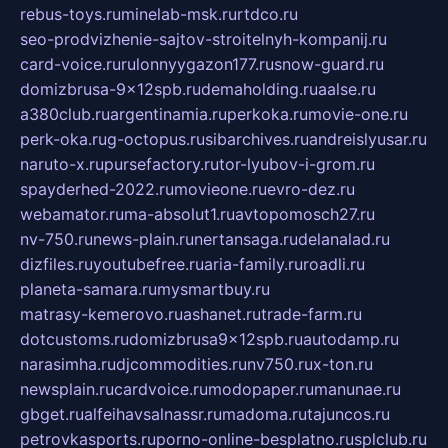
rebus-toys.ru
minelab-msk.ru
rtdco.ru
seo-prodvizhenie-sajtov-stroitelnyh-kompanij.ru
card-voice.ru
rulonnyygazon177.ru
snow-guard.ru
domizbrusa-9x12spb.ru
demaholding.ru
aalse.ru
a380club.ru
argentinamia.ru
perkoka.ru
movie-one.ru
perk-oka.ru
g-octopus.ru
sibarchives.ru
andreislyusar.ru
naruto-x.ru
pursefactory.ru
tor-lyubov-i-grom.ru
spayderhed-2022.ru
movieone.ru
evro-dez.ru
webamator.ru
ma-absolut1.ru
avtopomosch27.ru
nv-750.ru
news-plain.ru
nertansaga.ru
delanalad.ru
dizfiles.ru
youtubefree.ru
aria-family.ru
roadli.ru
planeta-samara.ru
mysmartbuy.ru
matrasy-kemerovo.ru
ashanet.ru
trade-farm.ru
dotcustoms.ru
domizbrusa9x12spb.ru
autodamp.ru
narasimha.ru
djcommodities.ru
nv750.ru
x-ton.ru
newsplain.ru
cardvoice.ru
modopaper.ru
manunae.ru
gbget.ru
alfeihavsalnassr.ru
madoma.ru
tajuncos.ru
petrovkasports.ru
porno-online-besplatno.ru
splclub.ru