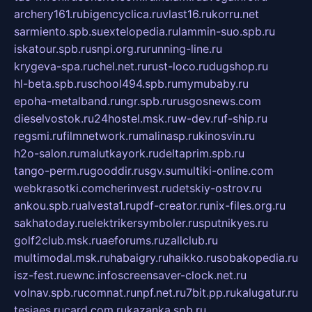
archery161.ru
bigencyclica.ru
vlast16.ru
korru.net
sarmiento.spb.su
extelopedia.ru
lammin-suo.spb.ru
iskatour.spb.ru
snpi.org.ru
running-line.ru
krygeva-spa.ru
chel.net.ru
rust-loco.ru
dugshop.ru
hl-beta.spb.ru
school494.spb.ru
mymubaby.ru
epoha-metalband.ru
ngr.spb.ru
rusgosnews.com
dieselvostok.ru
24hostel.msk.ru
w-dev.ru
f-ship.ru
regsmi.ru
filmnetwork.ru
malinasp.ru
kinosvin.ru
h2o-salon.ru
malutkayork.ru
deltaprim.spb.ru
tango-perm.ru
gooddir.ru
sgv.su
multiki-online.com
webkrasotki.com
cherinvest.ru
detskiy-ostrov.ru
ankou.spb.ru
alvesta1.ru
pdf-creator.ru
nix-files.org.ru
sakhatoday.ru
elektrikersymboler.ru
sputnikyes.ru
golf2club.msk.ru
aeforums.ru
zallclub.ru
multimodal.msk.ru
habaigry.ru
haikko.ru
sobakopedia.ru
isz-fest.ru
ewnc.info
screensaver-clock.net.ru
volnav.spb.ru
comnat.ru
npf.net.ru
7bit.pp.ru
kalugatur.ru
tesiaes.ru
card.com.ru
kazanka.spb.ru