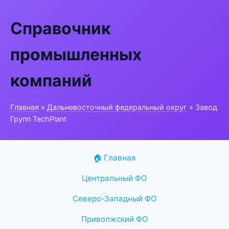
Справочник
промышленных
компаний
Главная
»
Дальневосточный федеральный округ
» Завод
Групп TechPlant
🏠 Главная
Центральный ФО
Северо-Западный ФО
Приволжский ФО