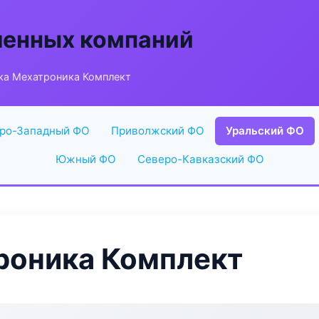
енных компаний
ка Мехатроника Комплект
ро-Западный ФО
Приволжский ФО
Уральский ФО
Южный ФО
Северо-Кавказский ФО
роника Комплект