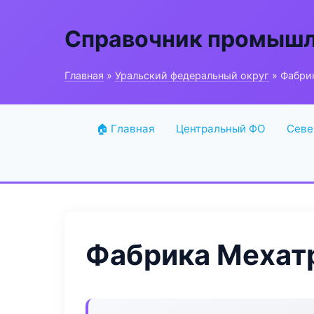
Справочник промышл
Главная
»
Уральский федеральный округ
» Фабри
🏠 Главная
Центральный ФО
Севе
Фабрика Мехат