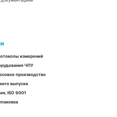
е документацией
ми
ротоколы измерений
орудования ЧПУ
ассовое производство
ного выпуска
ия, ISO 9001
упаковка