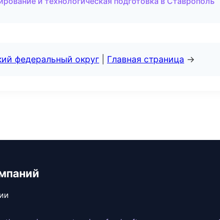
ирование и технологическая подготовка в Ставрополь
кий федеральный округ
|
Главная страница
→
мпаний
сии