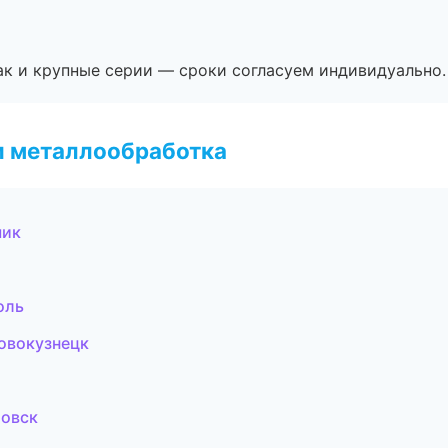
ак и крупные серии — сроки согласуем индивидуально.
и металлообработка
чик
оль
овокузнецк
товск