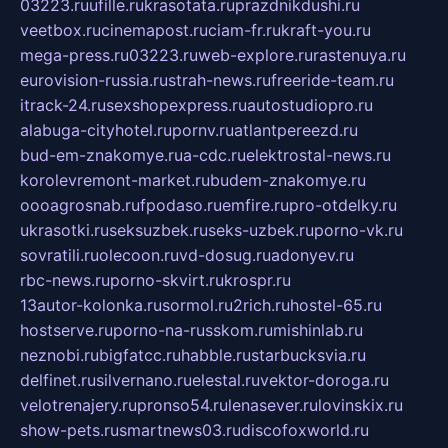
03223.ru
ufille.ru
krasotata.ru
prazdnikdushi.ru
veetbox.ru
cinemapost.ru
ciam-fr.ru
kraft-you.ru
mega-press.ru
03223.ru
web-explore.ru
rastenuya.ru
eurovision-russia.ru
strah-news.ru
freeride-team.ru
itrack-24.ru
sexshopexpress.ru
autostudiopro.ru
alabuga-cityhotel.ru
pornv.ru
atlantpereezd.ru
bud-em-znakomye.ru
a-cdc.ru
elektrostal-news.ru
korolevremont-market.ru
budem-znakomye.ru
oooagrosnab.ru
fpodaso.ru
emfire.ru
pro-otdelky.ru
ukrasotki.ru
seksuzbek.ru
seks-uzbek.ru
porno-vk.ru
sovratili.ru
olecoon.ru
vd-dosug.ru
adonyev.ru
rbc-news.ru
porno-skvirt.ru
krospr.ru
13autor-kolonka.ru
sormol.ru
2rich.ru
hostel-65.ru
hostserve.ru
porno-na-russkom.ru
mishinlab.ru
neznobi.ru
bigfatcc.ru
habble.ru
starbucksvia.ru
delfinet.ru
silvernano.ru
elestal.ru
vektor-doroga.ru
velotrenajery.ru
pronso54.ru
lenasever.ru
lovinskix.ru
show-pets.ru
smartnews03.ru
discofoxworld.ru