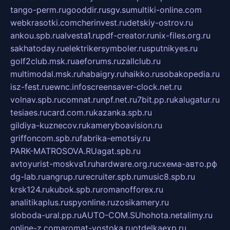
tango-perm.ru
gooddir.ru
sgv.su
multiki-online.com
webkrasotki.com
cherinvest.ru
detskiy-ostrov.ru
ankou.spb.ru
alvesta1.ru
pdf-creator.ru
nix-files.org.ru
sakhatoday.ru
elektrikersymboler.ru
sputnikyes.ru
golf2club.msk.ru
aeforums.ru
zallclub.ru
multimodal.msk.ru
habaigry.ru
haikko.ru
sobakopedia.ru
isz-fest.ru
ewnc.info
screensaver-clock.net.ru
volnav.spb.ru
comnat.ru
npf.net.ru
7bit.pp.ru
kalugatur.ru
tesiaes.ru
card.com.ru
kazanka.spb.ru
gildiya-kuznecov.ru
kameryboavision.ru
griffoncom.spb.ru
fabrika-emotsiy.ru
PARK-MATROSOVA.RU
agat.spb.ru
avtoyurist-moskva1.ru
hardware.org.ru
схема-авто.рф
dg-lab.ru
angrup.ru
recruiter.spb.ru
music8.spb.ru
krsk124.ru
kubok.spb.ru
romanofforex.ru
analitikaplus.ru
spyonline.ru
zosikamery.ru
sloboda-ural.pp.ru
AUTO-COM.SU
hohota.net
alimy.ru
online-z.com
aromat-vostoka.ru
otdelkaexp.ru