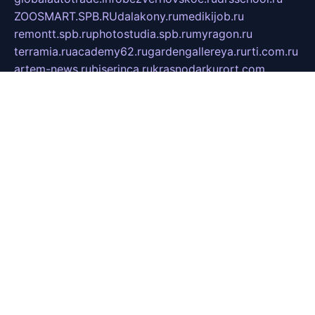
ZOOSMART.SPB.RU
dalakony.ru
medikijob.ru
remontt.spb.ru
photostudia.spb.ru
myragon.ru
terramia.ru
academy62.ru
gardengallereya.ru
rti.com.ru
artem-news.ru
biserinca.ru
krasnodarkurort.com
imshowtv.ru
mebel-v-tule.ru
mobtopik.ru
pcsecurity.net.ru
tool-sib.ru
multimetrunit.ru
sp-tour.ru
fan-cs.ru
santeh-russia.ru
symbian9.net.ru
DSHAIR.RU
tmmotors.spb.ru
xjocuricopii.com
musavtomat.msk.ru
obustrojdom.ru
sovetcik.ru
ybaranovskaya.ru
ppknews.ru
cult-alshei.ru
JAPANRUSSIA.RU
proekciyamebel.ru
imper-finans.ru
rim.org.ru
glamourai.ru
brassminus.ru
zabor-pro.ru
ftn.pp.ru
dorogoe58.ru
laimengpacker.ru
kuzova-zapchasti.ru
sageerp.ru
taxodrom.ru
dsrazvitie.ru
hardcity.net.ru
ratinghomegames.ru
topservice25.ru
gubernyan.ru
gtglasslined.ru
ii4.ru
tssport.spb.ru
andorra24.com
blackwallstreet.ru
oboimos.ru
optim-doors.com.ru
ikuch.ru
nycr.org.ru
npa21.ru
vremya-ch.spb.ru