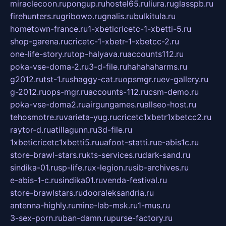
miraclecoon.ru
pongup.ru
hostel65.ru
liura.ru
glasspb.ru
firehunters.ru
gribowo.ru
gnalis.ru
bulkitula.ru
hometown-france.ru
1-xbeticricetc-1-xbetti-5.ru
shop-garena.ru
cricetc-1-xbetr-1-xbetcc-2.ru
one-life-story.ru
top-halyava.ru
accounts112.ru
poka-vse-doma-2.ru
3-d-file.ru
hahahaharms.ru
g2012.ru
tst-1.ru
shaggy-cat.ru
opsmgr.ru
ev-gallery.ru
g-2012.ru
ops-mgr.ru
accounts-112.ru
csm-demo.ru
poka-vse-doma2.ru
airgungames.ru
allseo-host.ru
tehosmotre.ru
varieta-yug.ru
cricetc1xbetr1xbetcc2.ru
raytor-d.ru
atillagunn.ru
3d-file.ru
1xbeticricetc1xbetti5.ru
uafoot-statti.ru
e-abis1c.ru
store-brawl-stars.ru
kts-services.ru
dark-sand.ru
sindika-01.ru
sp-life.ru
x-legion.ru
sib-archives.ru
e-abis-1-c.ru
sindika01.ru
venda-festival.ru
store-brawlstars.ru
dooraleksandria.ru
antenna-highly.ru
mine-lab-msk.ru
1-mus.ru
3-sex-porn.ru
ban-damn.ru
purse-factory.ru