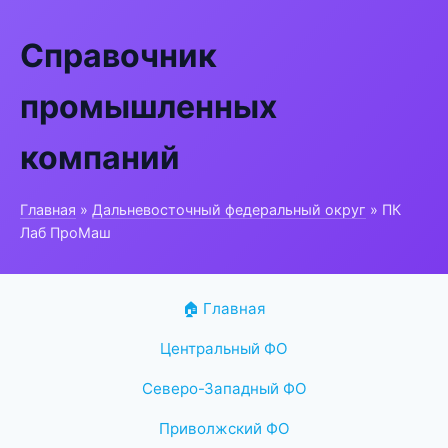
Справочник
промышленных
компаний
Главная
»
Дальневосточный федеральный округ
» ПК
Лаб ПроМаш
🏠 Главная
Центральный ФО
Северо-Западный ФО
Приволжский ФО