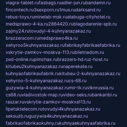
viagra-tablet.ru
fasbags.ru
adler-jun.ru
bandamn.ru
fincontech.ru
3sexporn.ru
1mus.ru
darksand.ru
rebus-toys.ru
minelab-msk.ru
alabuga-cityhotel.ru
medsprawo-4-ka.ru
2864420.ru
blagodarenie-spb.ru
zajmy24.ru
tovudyi-4-kuhnyanazakaz.ru
brazzerscom.ru
medsprawo4ka.ru
xehyroo5kuhnyanazakaz.ru
fabrikayfabrikaefabrika.ru
vskrytie-zamkov-moskva-113.ru
biletnadom.ru
zed-online.ru
pimchax.ru
brazzers-hd.ru
z-host.ru
kitubeu2kuhnyanazakaz.ru
naperekate.ru
kuhnyaofabrikaufabrik.ru
kitubeu-2-kuhnyanazakaz.ru
xehyroo-5-kuhnyanazakaz.ru
cs-68.ru
guzywia-4-kuhnyanazakaz.ru
mir-tk.ru
vlknrussia.ru
cs68.ru
vladivostok-map.ru
video-seks.ru
bankaribi.ru
raszar.ru
vskrytie-zamkov-moskva113.ru
lipetsktelecom.ru
tovudyi4kuhnyanazakaz.ru
seksuzb.ru
guzywia4kuhnyanazakaz.ru
fabrikaofabrikaokuhny.ru
kuhnyaekuhnyaafabrika.ru