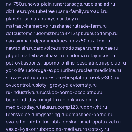
nv-750.ru
news-plain.ru
nertansaga.ru
delanalad.ru
dizfiles.ru
youtubefree.ru
aria-family.ru
roadli.ru
planeta-samara.ru
mysmartbuy.ru
matrasy-kemerovo.ru
ashanet.ru
trade-farm.ru
dotcustoms.ru
domizbrusa9x12spb.ru
autodamp.ru
narasimha.ru
djcommodities.ru
nv750.ru
x-ton.ru
newsplain.ru
cardvoice.ru
modopaper.ru
manunae.ru
gbget.ru
alfeihavsalnassr.ru
madoma.ru
tajuncos.ru
petrovkasports.ru
porno-online-besplatno.ru
splclub.ru
york-life.ru
doroga-expo.ru
ribery.ru
cleanmedicine.ru
slovar-ivrit.ru
porno-video-besplatno.ru
seks-365.ru
ovucontrol.ru
sloty-igrovyye-avtomaty.ru
ru-industriya.ru
russkoe-porno-besplatno.ru
belgorod-day.ru
digilith.ru
pichkurovlab.ru
medic-today.ru
taksu.ru
comp123.ru
don-ykt.ru
teensvoice.ru
imgsharing.ru
domashnee-porno.ru
eva-elfie.ru
foto-tur.ru
biz-doska.ru
metropoltravel.ru
veslo-i-yakor.ru
borodino-media.ru
rostotsky.ru