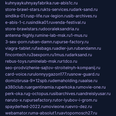
kuhnyaykuhnyayfabrika.ru
e-abis1c.ru
store-brawl-stars.ru
kts-services.ru
dark-sand.ru
sindika-01.ru
sp-life.ru
x-legion.ru
sib-archives.ru
e-abis-1-c.ru
sindika01.ru
venda-festival.ru
store-brawlstars.ru
dooraleksandria.ru
antenna-highly.ru
mine-lab-msk.ru
1-mus.ru
3-sex-porn.ru
ban-damn.ru
purse-factory.ru
viagra-tablet.ru
fasbags.ru
adler-jun.ru
bandamn.ru
fincontech.ru
3sexporn.ru
1mus.ru
darksand.ru
rebus-toys.ru
minelab-msk.ru
rtdco.ru
seo-prodvizhenie-sajtov-stroitelnyh-kompanij.ru
card-voice.ru
rulonnyygazon177.ru
snow-guard.ru
domizbrusa-9x12spb.ru
demaholding.ru
aalse.ru
a380club.ru
argentinamia.ru
perkoka.ru
movie-one.ru
perk-oka.ru
g-octopus.ru
sibarchives.ru
andreislyusar.ru
naruto-x.ru
pursefactory.ru
tor-lyubov-i-grom.ru
spayderhed-2022.ru
movieone.ru
evro-dez.ru
webamator.ru
ma-absolut1.ru
avtopomosch27.ru