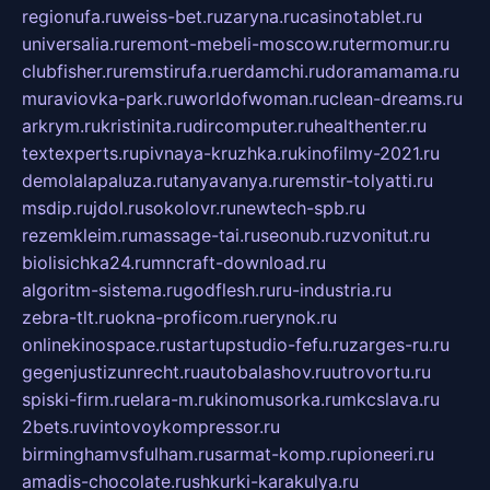
regionufa.ru
weiss-bet.ru
zaryna.ru
casinotablet.ru
universalia.ru
remont-mebeli-moscow.ru
termomur.ru
clubfisher.ru
remstirufa.ru
erdamchi.ru
doramamama.ru
muraviovka-park.ru
worldofwoman.ru
clean-dreams.ru
arkrym.ru
kristinita.ru
dircomputer.ru
healthenter.ru
textexperts.ru
pivnaya-kruzhka.ru
kinofilmy-2021.ru
demolalapaluza.ru
tanyavanya.ru
remstir-tolyatti.ru
msdip.ru
jdol.ru
sokolovr.ru
newtech-spb.ru
rezemkleim.ru
massage-tai.ru
seonub.ru
zvonitut.ru
biolisichka24.ru
mncraft-download.ru
algoritm-sistema.ru
godflesh.ru
ru-industria.ru
zebra-tlt.ru
okna-proficom.ru
erynok.ru
onlinekinospace.ru
startupstudio-fefu.ru
zarges-ru.ru
gegenjustizunrecht.ru
autobalashov.ru
utrovortu.ru
spiski-firm.ru
elara-m.ru
kinomusorka.ru
mkcslava.ru
2bets.ru
vintovoykompressor.ru
birminghamvsfulham.ru
sarmat-komp.ru
pioneeri.ru
amadis-chocolate.ru
shkurki-karakulya.ru