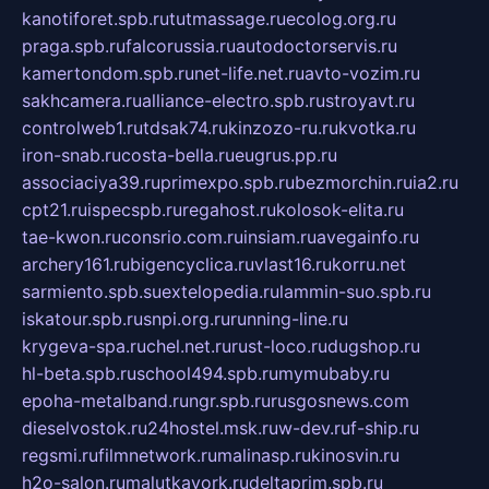
kanotiforet.spb.ru
tutmassage.ru
ecolog.org.ru
praga.spb.ru
falcorussia.ru
autodoctorservis.ru
kamertondom.spb.ru
net-life.net.ru
avto-vozim.ru
sakhcamera.ru
alliance-electro.spb.ru
stroyavt.ru
controlweb1.ru
tdsak74.ru
kinzozo-ru.ru
kvotka.ru
iron-snab.ru
costa-bella.ru
eugrus.pp.ru
associaciya39.ru
primexpo.spb.ru
bezmorchin.ru
ia2.ru
cpt21.ru
ispecspb.ru
regahost.ru
kolosok-elita.ru
tae-kwon.ru
consrio.com.ru
insiam.ru
avegainfo.ru
archery161.ru
bigencyclica.ru
vlast16.ru
korru.net
sarmiento.spb.su
extelopedia.ru
lammin-suo.spb.ru
iskatour.spb.ru
snpi.org.ru
running-line.ru
krygeva-spa.ru
chel.net.ru
rust-loco.ru
dugshop.ru
hl-beta.spb.ru
school494.spb.ru
mymubaby.ru
epoha-metalband.ru
ngr.spb.ru
rusgosnews.com
dieselvostok.ru
24hostel.msk.ru
w-dev.ru
f-ship.ru
regsmi.ru
filmnetwork.ru
malinasp.ru
kinosvin.ru
h2o-salon.ru
malutkayork.ru
deltaprim.spb.ru