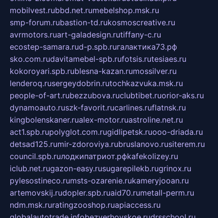
mobilvest.ru
bbd.net.ru
mebelshop.msk.ru
smp-forum.ru
bastion-td.ru
kosmoscreative.ru
avrmotors.ru
art-galadesign.ru
tiffany-c.ru
ecostep-samara.ru
d-p.spb.ru
галактика73.рф
sko.com.ru
davitamebel-spb.ru
fotsis.ru
tesiaes.ru
kokoroyari.spb.ru
blesna-kazan.ru
mossilver.ru
lenderoq.ru
sergeydobrin.ru
tochkazvuka.msk.ru
people-of-art.ru
bezzubova.ru
clubtibet.ru
orior-aks.ru
dynamoauto.ru
szk-favorit.ru
carlines.ru
flatnsk.ru
kingbolenskaner.ru
alex-motor.ru
astroline.net.ru
act1.spb.ru
polyglot.com.ru
gidlipetsk.ru
ooo-driada.ru
detsad125.ru
mir-zdoroviya.ru
bruslanovo.ru
siterem.ru
council.spb.ru
лодкипатриот.рф
kafekolizey.ru
iclub.net.ru
gazon-easy.ru
sugarepilekb.ru
grinox.ru
pylesostineco.ru
msts-ozarenie.ru
kameryjooan.ru
artemovskij.ru
dopler.spb.ru
aid70.ru
metall-perm.ru
ndm.msk.ru
ratingzooshop.ru
apiaccess.ru
globalautotrade.info
bezverhovskoe.ru
drsschool.ru