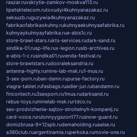
raszar.ru
vskrytie-zamkov-moskva113.ru
lipetsktelecom.ru
tovudyi4kuhnyanazakaz.ru
seksuzb.ru
guzywia4kuhnyanazakaz.ru
fabrikaofabrikaokuhny.ru
kuhnyaekuhnyaafabrika.ru
kuhnyaykuhnyayfabrika.ru
e-abis1c.ru
store-brawl-stars.ru
kts-services.ru
dark-sand.ru
sindika-01.ru
sp-life.ru
x-legion.ru
sib-archives.ru
e-abis-1-c.ru
sindika01.ru
venda-festival.ru
store-brawlstars.ru
dooraleksandria.ru
antenna-highly.ru
mine-lab-msk.ru
1-mus.ru
3-sex-porn.ru
ban-damn.ru
purse-factory.ru
viagra-tablet.ru
fasbags.ru
adler-jun.ru
bandamn.ru
fincontech.ru
3sexporn.ru
1mus.ru
darksand.ru
rebus-toys.ru
minelab-msk.ru
rtdco.ru
seo-prodvizhenie-sajtov-stroitelnyh-kompanij.ru
card-voice.ru
rulonnyygazon177.ru
snow-guard.ru
domizbrusa-9x12spb.ru
demaholding.ru
aalse.ru
a380club.ru
argentinamia.ru
perkoka.ru
movie-one.ru