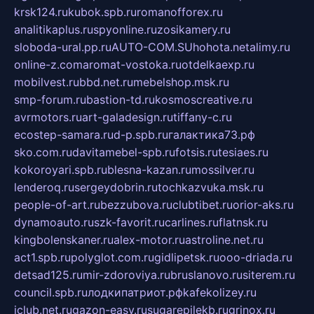
krsk124.ru
kubok.spb.ru
romanofforex.ru
analitikaplus.ru
spyonline.ru
zosikamery.ru
sloboda-ural.pp.ru
AUTO-COM.SU
hohota.net
alimy.ru
online-z.com
aromat-vostoka.ru
otdelkaexp.ru
mobilvest.ru
bbd.net.ru
mebelshop.msk.ru
smp-forum.ru
bastion-td.ru
kosmoscreative.ru
avrmotors.ru
art-galadesign.ru
tiffany-c.ru
ecostep-samara.ru
d-p.spb.ru
галактика73.рф
sko.com.ru
davitamebel-spb.ru
fotsis.ru
tesiaes.ru
kokoroyari.spb.ru
blesna-kazan.ru
mossilver.ru
lenderoq.ru
sergeydobrin.ru
tochkazvuka.msk.ru
people-of-art.ru
bezzubova.ru
clubtibet.ru
orior-aks.ru
dynamoauto.ru
szk-favorit.ru
carlines.ru
flatnsk.ru
kingbolenskaner.ru
alex-motor.ru
astroline.net.ru
act1.spb.ru
polyglot.com.ru
gidlipetsk.ru
ooo-driada.ru
detsad125.ru
mir-zdoroviya.ru
bruslanovo.ru
siterem.ru
council.spb.ru
лодкипатриот.рф
kafekolizey.ru
iclub.net.ru
gazon-easy.ru
sugarepilekb.ru
grinox.ru