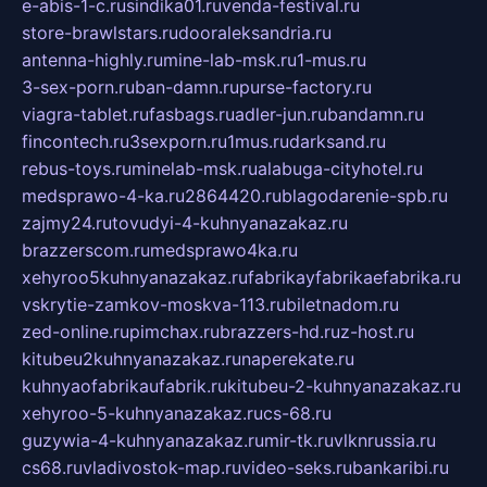
e-abis-1-c.ru
sindika01.ru
venda-festival.ru
store-brawlstars.ru
dooraleksandria.ru
antenna-highly.ru
mine-lab-msk.ru
1-mus.ru
3-sex-porn.ru
ban-damn.ru
purse-factory.ru
viagra-tablet.ru
fasbags.ru
adler-jun.ru
bandamn.ru
fincontech.ru
3sexporn.ru
1mus.ru
darksand.ru
rebus-toys.ru
minelab-msk.ru
alabuga-cityhotel.ru
medsprawo-4-ka.ru
2864420.ru
blagodarenie-spb.ru
zajmy24.ru
tovudyi-4-kuhnyanazakaz.ru
brazzerscom.ru
medsprawo4ka.ru
xehyroo5kuhnyanazakaz.ru
fabrikayfabrikaefabrika.ru
vskrytie-zamkov-moskva-113.ru
biletnadom.ru
zed-online.ru
pimchax.ru
brazzers-hd.ru
z-host.ru
kitubeu2kuhnyanazakaz.ru
naperekate.ru
kuhnyaofabrikaufabrik.ru
kitubeu-2-kuhnyanazakaz.ru
xehyroo-5-kuhnyanazakaz.ru
cs-68.ru
guzywia-4-kuhnyanazakaz.ru
mir-tk.ru
vlknrussia.ru
cs68.ru
vladivostok-map.ru
video-seks.ru
bankaribi.ru