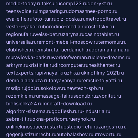
medic-today.ru
taksu.ru
comp123.ru
don-ykt.ru
teensvoice.ru
imgsharing.ru
domashnee-porno.ru
eva-elfie.ru
foto-tur.ru
biz-doska.ru
metropoltravel.ru
veslo-i-yakor.ru
borodino-media.ru
rostotsky.ru
regionufa.ru
weiss-bet.ru
zaryna.ru
casinotablet.ru
universalia.ru
remont-mebeli-moscow.ru
termomur.ru
clubfisher.ru
remstirufa.ru
erdamchi.ru
doramamama.ru
muraviovka-park.ru
worldofwoman.ru
clean-dreams.ru
arkrym.ru
kristinita.ru
dircomputer.ru
healthenter.ru
textexperts.ru
pivnaya-kruzhka.ru
kinofilmy-2021.ru
demolalapaluza.ru
tanyavanya.ru
remstir-tolyatti.ru
msdip.ru
jdol.ru
sokolovr.ru
newtech-spb.ru
rezemkleim.ru
massage-tai.ru
seonub.ru
zvonitut.ru
biolisichka24.ru
mncraft-download.ru
algoritm-sistema.ru
godflesh.ru
ru-industria.ru
zebra-tlt.ru
okna-proficom.ru
erynok.ru
onlinekinospace.ru
startupstudio-fefu.ru
zarges-ru.ru
gegenjustizunrecht.ru
autobalashov.ru
utrovortu.ru