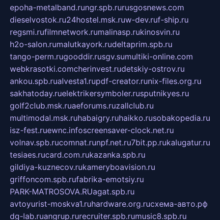
epoha-metalband.ru
ngr.spb.ru
rusgosnews.com
dieselvostok.ru
24hostel.msk.ru
w-dev.ru
f-ship.ru
regsmi.ru
filmnetwork.ru
malinasp.ru
kinosvin.ru
h2o-salon.ru
malutkayork.ru
deltaprim.spb.ru
tango-perm.ru
gooddir.ru
sgv.su
multiki-online.com
webkrasotki.com
cherinvest.ru
detskiy-ostrov.ru
ankou.spb.ru
alvesta1.ru
pdf-creator.ru
nix-files.org.ru
sakhatoday.ru
elektrikersymboler.ru
sputnikyes.ru
golf2club.msk.ru
aeforums.ru
zallclub.ru
multimodal.msk.ru
habaigry.ru
haikko.ru
sobakopedia.ru
isz-fest.ru
ewnc.info
screensaver-clock.net.ru
volnav.spb.ru
comnat.ru
npf.net.ru
7bit.pp.ru
kalugatur.ru
tesiaes.ru
card.com.ru
kazanka.spb.ru
gildiya-kuznecov.ru
kameryboavision.ru
griffoncom.spb.ru
fabrika-emotsiy.ru
PARK-MATROSOVA.RU
agat.spb.ru
avtoyurist-moskva1.ru
hardware.org.ru
схема-авто.рф
dg-lab.ru
angrup.ru
recruiter.spb.ru
music8.spb.ru