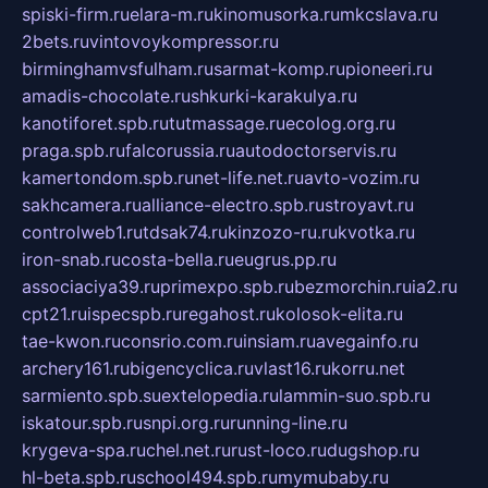
spiski-firm.ru
elara-m.ru
kinomusorka.ru
mkcslava.ru
2bets.ru
vintovoykompressor.ru
birminghamvsfulham.ru
sarmat-komp.ru
pioneeri.ru
amadis-chocolate.ru
shkurki-karakulya.ru
kanotiforet.spb.ru
tutmassage.ru
ecolog.org.ru
praga.spb.ru
falcorussia.ru
autodoctorservis.ru
kamertondom.spb.ru
net-life.net.ru
avto-vozim.ru
sakhcamera.ru
alliance-electro.spb.ru
stroyavt.ru
controlweb1.ru
tdsak74.ru
kinzozo-ru.ru
kvotka.ru
iron-snab.ru
costa-bella.ru
eugrus.pp.ru
associaciya39.ru
primexpo.spb.ru
bezmorchin.ru
ia2.ru
cpt21.ru
ispecspb.ru
regahost.ru
kolosok-elita.ru
tae-kwon.ru
consrio.com.ru
insiam.ru
avegainfo.ru
archery161.ru
bigencyclica.ru
vlast16.ru
korru.net
sarmiento.spb.su
extelopedia.ru
lammin-suo.spb.ru
iskatour.spb.ru
snpi.org.ru
running-line.ru
krygeva-spa.ru
chel.net.ru
rust-loco.ru
dugshop.ru
hl-beta.spb.ru
school494.spb.ru
mymubaby.ru