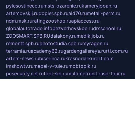
pylesostineco.ru
msts-ozarenie.ru
kameryjooan.ru
artemovskij.ru
dopler.spb.ru
aid70.ru
metall-perm.ru
ndm.msk.ru
ratingzooshop.ru
apiaccess.ru
globalautotrade.info
bezverhovskoe.ru
drsschool.ru
ZOOSMART.SPB.RU
dalakony.ru
medikijob.ru
remontt.spb.ru
photostudia.spb.ru
myragon.ru
terramia.ru
academy62.ru
gardengallereya.ru
rti.com.ru
artem-news.ru
biserinca.ru
krasnodarkurort.com
imshowtv.ru
mebel-v-tule.ru
mobtopik.ru
pcsecurity.net.ru
tool-sib.ru
multimetrunit.ru
sp-tour.ru
fan-cs.ru
santeh-russia.ru
symbian9.net.ru
DSHAIR.RU
tmmotors.spb.ru
xjocuricopii.com
musavtomat.msk.ru
obustrojdom.ru
sovetcik.ru
ybaranovskaya.ru
ppknews.ru
cult-alshei.ru
JAPANRUSSIA.RU
proekciyamebel.ru
imper-finans.ru
rim.org.ru
glamourai.ru
brassminus.ru
zabor-pro.ru
ftn.pp.ru
dorogoe58.ru
laimengpacker.ru
kuzova-zapchasti.ru
sageerp.ru
taxodrom.ru
dsrazvitie.ru
hardcity.net.ru