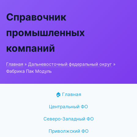
Справочник
промышленных
компаний
Главная
»
Дальневосточный федеральный округ
»
Фабрика Пак Модуль
🏠 Главная
Центральный ФО
Северо-Западный ФО
Приволжский ФО