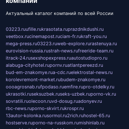
компаний
Актуальный каталог компаний по всей России
03223.ru
ufille.ru
krasotata.ru
prazdnikdushi.ru
veetbox.ru
cinemapost.ru
ciam-fr.ru
kraft-you.ru
mega-press.ru
03223.ru
web-explore.ru
rastenuya.ru
eurovision-russia.ru
strah-news.ru
freeride-team.ru
itrack-24.ru
sexshopexpress.ru
autostudiopro.ru
alabuga-cityhotel.ru
pornv.ru
atlantpereezd.ru
bud-em-znakomye.ru
a-cdc.ru
elektrostal-news.ru
korolevremont-market.ru
budem-znakomye.ru
oooagrosnab.ru
fpodaso.ru
emfire.ru
pro-otdelky.ru
ukrasotki.ru
seksuzbek.ru
seks-uzbek.ru
porno-vk.ru
sovratili.ru
olecoon.ru
vd-dosug.ru
adonyev.ru
rbc-news.ru
porno-skvirt.ru
krospr.ru
13autor-kolonka.ru
sormol.ru
2rich.ru
hostel-65.ru
hostserve.ru
porno-na-russkom.ru
mishinlab.ru