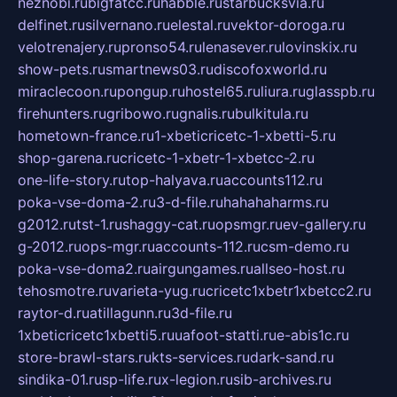
neznobi.ru
bigfatcc.ru
habble.ru
starbucksvia.ru
delfinet.ru
silvernano.ru
elestal.ru
vektor-doroga.ru
velotrenajery.ru
pronso54.ru
lenasever.ru
lovinskix.ru
show-pets.ru
smartnews03.ru
discofoxworld.ru
miraclecoon.ru
pongup.ru
hostel65.ru
liura.ru
glasspb.ru
firehunters.ru
gribowo.ru
gnalis.ru
bulkitula.ru
hometown-france.ru
1-xbeticricetc-1-xbetti-5.ru
shop-garena.ru
cricetc-1-xbetr-1-xbetcc-2.ru
one-life-story.ru
top-halyava.ru
accounts112.ru
poka-vse-doma-2.ru
3-d-file.ru
hahahaharms.ru
g2012.ru
tst-1.ru
shaggy-cat.ru
opsmgr.ru
ev-gallery.ru
g-2012.ru
ops-mgr.ru
accounts-112.ru
csm-demo.ru
poka-vse-doma2.ru
airgungames.ru
allseo-host.ru
tehosmotre.ru
varieta-yug.ru
cricetc1xbetr1xbetcc2.ru
raytor-d.ru
atillagunn.ru
3d-file.ru
1xbeticricetc1xbetti5.ru
uafoot-statti.ru
e-abis1c.ru
store-brawl-stars.ru
kts-services.ru
dark-sand.ru
sindika-01.ru
sp-life.ru
x-legion.ru
sib-archives.ru