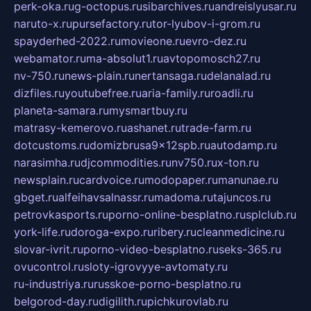
perk-oka.ru
g-octopus.ru
sibarchives.ru
andreislyusar.ru
naruto-x.ru
pursefactory.ru
tor-lyubov-i-grom.ru
spayderhed-2022.ru
movieone.ru
evro-dez.ru
webamator.ru
ma-absolut1.ru
avtopomosch27.ru
nv-750.ru
news-plain.ru
nertansaga.ru
delanalad.ru
dizfiles.ru
youtubefree.ru
aria-family.ru
roadli.ru
planeta-samara.ru
mysmartbuy.ru
matrasy-kemerovo.ru
ashanet.ru
trade-farm.ru
dotcustoms.ru
domizbrusa9x12spb.ru
autodamp.ru
narasimha.ru
djcommodities.ru
nv750.ru
x-ton.ru
newsplain.ru
cardvoice.ru
modopaper.ru
manunae.ru
gbget.ru
alfeihavsalnassr.ru
madoma.ru
tajuncos.ru
petrovkasports.ru
porno-online-besplatno.ru
splclub.ru
york-life.ru
doroga-expo.ru
ribery.ru
cleanmedicine.ru
slovar-ivrit.ru
porno-video-besplatno.ru
seks-365.ru
ovucontrol.ru
sloty-igrovyye-avtomaty.ru
ru-industriya.ru
russkoe-porno-besplatno.ru
belgorod-day.ru
digilith.ru
pichkurovlab.ru