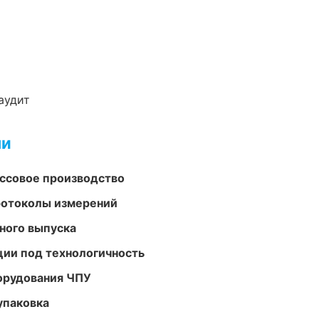
аудит
ми
ассовое производство
ротоколы измерений
ного выпуска
ции под технологичность
орудования ЧПУ
упаковка