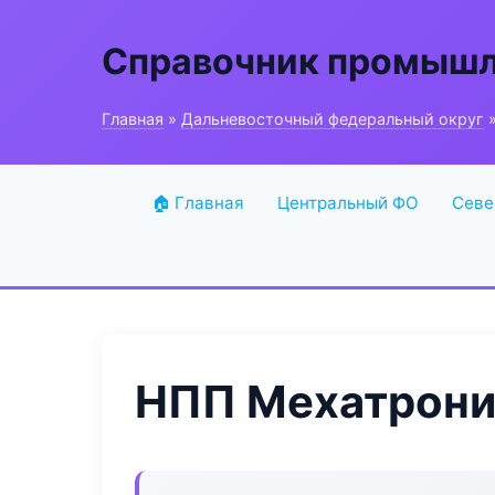
Справочник промышл
Главная
»
Дальневосточный федеральный округ
»
🏠 Главная
Центральный ФО
Севе
НПП Мехатроник