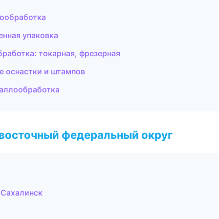
мообработка
енная упаковка
работка: токарная, фрезерная
е оснастки и штампов
таллообработка
евосточный федеральный округ
-Сахалинск