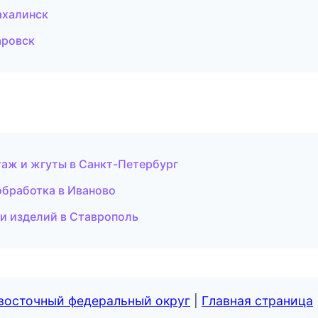
ахалинск
аровск
таж и жгуты в Санкт-Петербург
обработка в Иваново
 и изделий в Ставрополь
евосточный федеральный округ
|
Главная страница