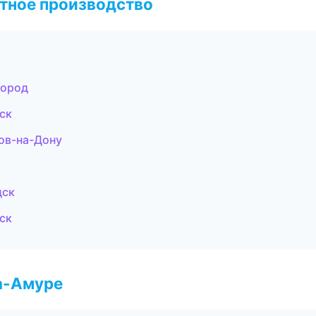
тное производство
город
ск
ов-на-Дону
дск
ск
а-Амуре