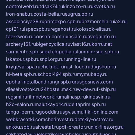
controlweb1.ru
tdsak74.ru
kinzozo-ru.ru
kvotka.ru
iron-snab.ru
costa-bella.ru
eugrus.pp.ru
associaciya39.ru
primexpo.spb.ru
bezmorchin.ru
ia2.ru
cpt21.ru
ispecspb.ru
regahost.ru
kolosok-elita.ru
tae-kwon.ru
consrio.com.ru
insiam.ru
avegainfo.ru
archery161.ru
bigencyclica.ru
vlast16.ru
korru.net
sarmiento.spb.su
extelopedia.ru
lammin-suo.spb.ru
iskatour.spb.ru
snpi.org.ru
running-line.ru
krygeva-spa.ru
chel.net.ru
rust-loco.ru
dugshop.ru
hl-beta.spb.ru
school494.spb.ru
mymubaby.ru
epoha-metalband.ru
ngr.spb.ru
rusgosnews.com
dieselvostok.ru
24hostel.msk.ru
w-dev.ru
f-ship.ru
regsmi.ru
filmnetwork.ru
malinasp.ru
kinosvin.ru
h2o-salon.ru
malutkayork.ru
deltaprim.spb.ru
tango-perm.ru
gooddir.ru
sgv.su
multiki-online.com
webkrasotki.com
cherinvest.ru
detskiy-ostrov.ru
ankou.spb.ru
alvesta1.ru
pdf-creator.ru
nix-files.org.ru
sakhatoday.ru
elektrikersymboler.ru
sputnikyes.ru