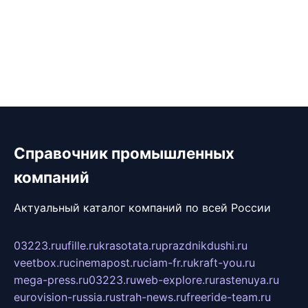
Справочник промышленных
компаний
Актуальный каталог компаний по всей России
03223.ru
ufille.ru
krasotata.ru
prazdnikdushi.ru
veetbox.ru
cinemapost.ru
ciam-fr.ru
kraft-you.ru
mega-press.ru
03223.ru
web-explore.ru
rastenuya.ru
eurovision-russia.ru
strah-news.ru
freeride-team.ru