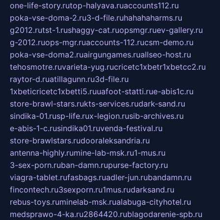
one-life-story.ru
top-halyava.ru
accounts112.ru
poka-vse-doma-2.ru
3-d-file.ru
hahahaharms.ru
g2012.ru
tst-1.ru
shaggy-cat.ru
opsmgr.ru
ev-gallery.ru
g-2012.ru
ops-mgr.ru
accounts-112.ru
csm-demo.ru
poka-vse-doma2.ru
airgungames.ru
allseo-host.ru
tehosmotre.ru
varieta-yug.ru
cricetc1xbetr1xbetcc2.ru
raytor-d.ru
atillagunn.ru
3d-file.ru
1xbeticricetc1xbetti5.ru
uafoot-statti.ru
e-abis1c.ru
store-brawl-stars.ru
kts-services.ru
dark-sand.ru
sindika-01.ru
sp-life.ru
x-legion.ru
sib-archives.ru
e-abis-1-c.ru
sindika01.ru
venda-festival.ru
store-brawlstars.ru
dooraleksandria.ru
antenna-highly.ru
mine-lab-msk.ru
1-mus.ru
3-sex-porn.ru
ban-damn.ru
purse-factory.ru
viagra-tablet.ru
fasbags.ru
adler-jun.ru
bandamn.ru
fincontech.ru
3sexporn.ru
1mus.ru
darksand.ru
rebus-toys.ru
minelab-msk.ru
alabuga-cityhotel.ru
medsprawo-4-ka.ru
2864420.ru
blagodarenie-spb.ru