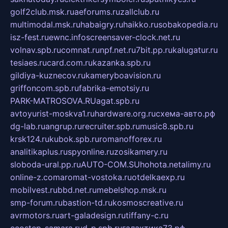
golf2club.msk.ru
aeforums.ru
zallclub.ru
multimodal.msk.ru
habaigry.ru
haikko.ru
sobakopedia.ru
isz-fest.ru
ewnc.info
screensaver-clock.net.ru
volnav.spb.ru
comnat.ru
npf.net.ru
7bit.pp.ru
kalugatur.ru
tesiaes.ru
card.com.ru
kazanka.spb.ru
gildiya-kuznecov.ru
kameryboavision.ru
griffoncom.spb.ru
fabrika-emotsiy.ru
PARK-MATROSOVA.RU
agat.spb.ru
avtoyurist-moskva1.ru
hardware.org.ru
схема-авто.рф
dg-lab.ru
angrup.ru
recruiter.spb.ru
music8.spb.ru
krsk124.ru
kubok.spb.ru
romanofforex.ru
analitikaplus.ru
spyonline.ru
zosikamery.ru
sloboda-ural.pp.ru
AUTO-COM.SU
hohota.net
alimy.ru
online-z.com
aromat-vostoka.ru
otdelkaexp.ru
mobilvest.ru
bbd.net.ru
mebelshop.msk.ru
smp-forum.ru
bastion-td.ru
kosmoscreative.ru
avrmotors.ru
art-galadesign.ru
tiffany-c.ru