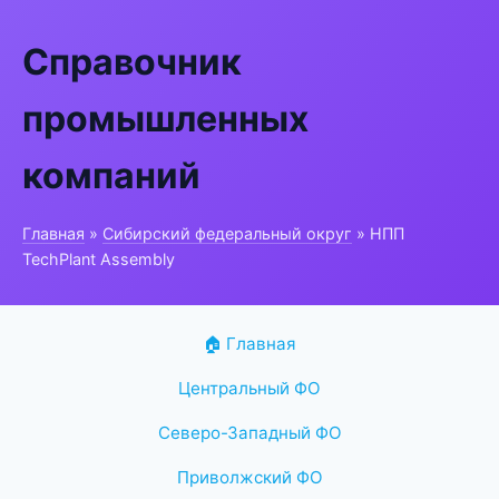
Справочник
промышленных
компаний
Главная
»
Сибирский федеральный округ
» НПП
TechPlant Assembly
🏠 Главная
Центральный ФО
Северо-Западный ФО
Приволжский ФО