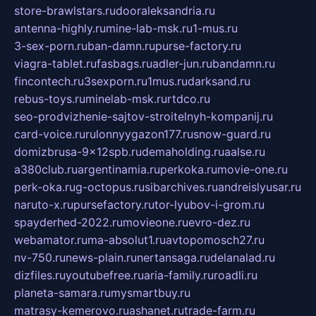
store-brawlstars.ru
dooraleksandria.ru
antenna-highly.ru
mine-lab-msk.ru
1-mus.ru
3-sex-porn.ru
ban-damn.ru
purse-factory.ru
viagra-tablet.ru
fasbags.ru
adler-jun.ru
bandamn.ru
fincontech.ru
3sexporn.ru
1mus.ru
darksand.ru
rebus-toys.ru
minelab-msk.ru
rtdco.ru
seo-prodvizhenie-sajtov-stroitelnyh-kompanij.ru
card-voice.ru
rulonnyygazon177.ru
snow-guard.ru
domizbrusa-9x12spb.ru
demaholding.ru
aalse.ru
a380club.ru
argentinamia.ru
perkoka.ru
movie-one.ru
perk-oka.ru
g-octopus.ru
sibarchives.ru
andreislyusar.ru
naruto-x.ru
pursefactory.ru
tor-lyubov-i-grom.ru
spayderhed-2022.ru
movieone.ru
evro-dez.ru
webamator.ru
ma-absolut1.ru
avtopomosch27.ru
nv-750.ru
news-plain.ru
nertansaga.ru
delanalad.ru
dizfiles.ru
youtubefree.ru
aria-family.ru
roadli.ru
planeta-samara.ru
mysmartbuy.ru
matrasy-kemerovo.ru
ashanet.ru
trade-farm.ru