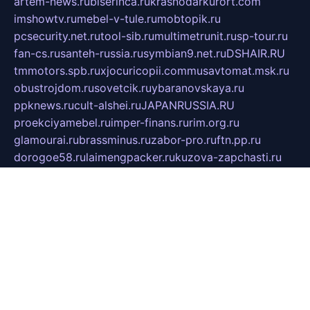
artem-news.ru
biserinca.ru
krasnodarkurort.com
imshowtv.ru
mebel-v-tule.ru
mobtopik.ru
pcsecurity.net.ru
tool-sib.ru
multimetrunit.ru
sp-tour.ru
fan-cs.ru
santeh-russia.ru
symbian9.net.ru
DSHAIR.RU
tmmotors.spb.ru
xjocuricopii.com
musavtomat.msk.ru
obustrojdom.ru
sovetcik.ru
ybaranovskaya.ru
ppknews.ru
cult-alshei.ru
JAPANRUSSIA.RU
proekciyamebel.ru
imper-finans.ru
rim.org.ru
glamourai.ru
brassminus.ru
zabor-pro.ru
ftn.pp.ru
dorogoe58.ru
laimengpacker.ru
kuzova-zapchasti.ru
sageerp.ru
taxodrom.ru
dsrazvitie.ru
hardcity.net.ru
ratinghomegames.ru
topservice25.ru
gubernyan.ru
gtglasslined.ru
ii4.ru
tssport.spb.ru
andorra24.com
blackwallstreet.ru
oboimos.ru
optim-doors.com.ru
ikuch.ru
nycr.org.ru
npa21.ru
vremya-ch.spb.ru
desert000.ru
ivtorgi.ru
ifiori.ru
catalog-statei.ru
dcv.org.ru
spetsmaster174.ru
ipkameryhiseeu.ru
dum26.ru
ruspol.spb.ru
fr-opendp.ru
kam-solnyshko.ru