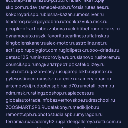
ecostep-samara.ru
d-p.spb.ru
галактика73.рф
sko.com.ru
davitamebel-spb.ru
fotsis.ru
tesiaes.ru
kokoroyari.spb.ru
blesna-kazan.ru
mossilver.ru
lenderoq.ru
sergeydobrin.ru
tochkazvuka.msk.ru
people-of-art.ru
bezzubova.ru
clubtibet.ru
orior-aks.ru
dynamoauto.ru
szk-favorit.ru
carlines.ru
flatnsk.ru
kingbolenskaner.ru
alex-motor.ru
astroline.net.ru
act1.spb.ru
polyglot.com.ru
gidlipetsk.ru
ooo-driada.ru
detsad125.ru
mir-zdoroviya.ru
bruslanovo.ru
siterem.ru
council.spb.ru
лодкипатриот.рф
kafekolizey.ru
iclub.net.ru
gazon-easy.ru
sugarepilekb.ru
grinox.ru
pylesostineco.ru
msts-ozarenie.ru
kameryjooan.ru
artemovskij.ru
dopler.spb.ru
aid70.ru
metall-perm.ru
ndm.msk.ru
ratingzooshop.ru
apiaccess.ru
globalautotrade.info
bezverhovskoe.ru
drsschool.ru
ZOOSMART.SPB.RU
dalakony.ru
medikijob.ru
remontt.spb.ru
photostudia.spb.ru
myragon.ru
terramia.ru
academy62.ru
gardengallereya.ru
rti.com.ru