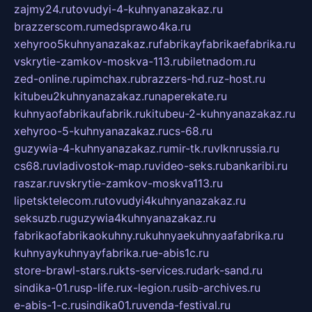
zajmy24.ru
tovudyi-4-kuhnyanazakaz.ru
brazzerscom.ru
medsprawo4ka.ru
xehyroo5kuhnyanazakaz.ru
fabrikayfabrikaefabrika.ru
vskrytie-zamkov-moskva-113.ru
biletnadom.ru
zed-online.ru
pimchax.ru
brazzers-hd.ru
z-host.ru
kitubeu2kuhnyanazakaz.ru
naperekate.ru
kuhnyaofabrikaufabrik.ru
kitubeu-2-kuhnyanazakaz.ru
xehyroo-5-kuhnyanazakaz.ru
cs-68.ru
guzywia-4-kuhnyanazakaz.ru
mir-tk.ru
vlknrussia.ru
cs68.ru
vladivostok-map.ru
video-seks.ru
bankaribi.ru
raszar.ru
vskrytie-zamkov-moskva113.ru
lipetsktelecom.ru
tovudyi4kuhnyanazakaz.ru
seksuzb.ru
guzywia4kuhnyanazakaz.ru
fabrikaofabrikaokuhny.ru
kuhnyaekuhnyaafabrika.ru
kuhnyaykuhnyayfabrika.ru
e-abis1c.ru
store-brawl-stars.ru
kts-services.ru
dark-sand.ru
sindika-01.ru
sp-life.ru
x-legion.ru
sib-archives.ru
e-abis-1-c.ru
sindika01.ru
venda-festival.ru