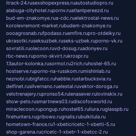
itrack-24.ru
sexshopexpress.ru
autostudiopro.ru
alabuga-cityhotel.ru
pornv.ru
atlantpereezd.ru
bud-em-znakomye.ru
a-cdc.ru
elektrostal-news.ru
korolevremont-market.ru
budem-znakomye.ru
oooagrosnab.ru
fpodaso.ru
emfire.ru
pro-otdelky.ru
ukrasotki.ru
seksuzbek.ru
seks-uzbek.ru
porno-vk.ru
sovratili.ru
olecoon.ru
vd-dosug.ru
adonyev.ru
rbc-news.ru
porno-skvirt.ru
krospr.ru
13autor-kolonka.ru
sormol.ru
2rich.ru
hostel-65.ru
hostserve.ru
porno-na-russkom.ru
mishinlab.ru
neznobi.ru
bigfatcc.ru
habble.ru
starbucksvia.ru
delfinet.ru
silvernano.ru
elestal.ru
vektor-doroga.ru
velotrenajery.ru
pronso54.ru
lenasever.ru
lovinskix.ru
show-pets.ru
smartnews03.ru
discofoxworld.ru
miraclecoon.ru
pongup.ru
hostel65.ru
liura.ru
glasspb.ru
firehunters.ru
gribowo.ru
gnalis.ru
bulkitula.ru
hometown-france.ru
1-xbeticricetc-1-xbetti-5.ru
shop-garena.ru
cricetc-1-xbetr-1-xbetcc-2.ru