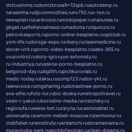
dotcustoms.ru
domizbrusa9x12spb.ru
autodamp.ru
narasimha.ru
djcommodities.ru
nv750.ru
x-ton.ru
newsplain.ru
cardvoice.ru
modopaper.ru
manunae.ru
gbget.ru
alfeihavsalnassr.ru
madoma.ru
tajuncos.ru
petrovkasports.ru
porno-online-besplatno.ru
splclub.ru
york-life.ru
doroga-expo.ru
ribery.ru
cleanmedicine.ru
slovar-ivrit.ru
porno-video-besplatno.ru
seks-365.ru
ovucontrol.ru
sloty-igrovyye-avtomaty.ru
ru-industriya.ru
russkoe-porno-besplatno.ru
belgorod-day.ru
digilith.ru
pichkurovlab.ru
medic-today.ru
taksu.ru
comp123.ru
don-ykt.ru
teensvoice.ru
imgsharing.ru
domashnee-porno.ru
eva-elfie.ru
foto-tur.ru
biz-doska.ru
metropoltravel.ru
veslo-i-yakor.ru
borodino-media.ru
rostotsky.ru
regionufa.ru
weiss-bet.ru
zaryna.ru
casinotablet.ru
universalia.ru
remont-mebeli-moscow.ru
termomur.ru
clubfisher.ru
remstirufa.ru
erdamchi.ru
doramamama.ru
muraviovka-park.ru
worldofwoman.ru
clean-dreams.ru