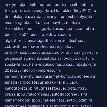
arkrym.ru
kristinita.ru
dircomputer.ru
healthenter.ru
textexperts.ru
pivnaya-kruzhka.ru
kinofilmy-2021.ru
demolalapaluza.ru
tanyavanya.ru
remstir-tolyatti.ru
msdip.ru
jdol.ru
sokolovr.ru
newtech-spb.ru
rezemkleim.ru
massage-tai.ru
seonub.ru
zvonitut.ru
biolisichka24.ru
mncraft-download.ru
algoritm-sistema.ru
godflesh.ru
ru-industria.ru
zebra-tlt.ru
okna-proficom.ru
erynok.ru
onlinekinospace.ru
startupstudio-fefu.ru
zarges-ru.ru
gegenjustizunrecht.ru
autobalashov.ru
utrovortu.ru
spiski-firm.ru
elara-m.ru
kinomusorka.ru
mkcslava.ru
2bets.ru
vintovoykompressor.ru
birminghamvsfulham.ru
sarmat-komp.ru
pioneeri.ru
amadis-chocolate.ru
shkurki-karakulya.ru
kanotiforet.spb.ru
tutmassage.ru
ecolog.org.ru
praga.spb.ru
falcorussia.ru
autodoctorservis.ru
kamertondom.spb.ru
net-life.net.ru
avto-vozim.ru
sakhcamera.ru
alliance-electro.spb.ru
stroyavt.ru