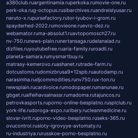
a380club.ru
argentinamia.ru
perkoka.ru
movie-one.ru
perk-oka.ru
g-octopus.ru
sibarchives.ru
andreislyusar.ru
naruto-x.ru
pursefactory.ru
tor-lyubov-i-grom.ru
spayderhed-2022.ru
movieone.ru
evro-dez.ru
webamator.ru
ma-absolut1.ru
avtopomosch27.ru
nv-750.ru
news-plain.ru
nertansaga.ru
delanalad.ru
dizfiles.ru
youtubefree.ru
aria-family.ru
roadli.ru
planeta-samara.ru
mysmartbuy.ru
matrasy-kemerovo.ru
ashanet.ru
trade-farm.ru
dotcustoms.ru
domizbrusa9x12spb.ru
autodamp.ru
narasimha.ru
djcommodities.ru
nv750.ru
x-ton.ru
newsplain.ru
cardvoice.ru
modopaper.ru
manunae.ru
gbget.ru
alfeihavsalnassr.ru
madoma.ru
tajuncos.ru
petrovkasports.ru
porno-online-besplatno.ru
splclub.ru
york-life.ru
doroga-expo.ru
ribery.ru
cleanmedicine.ru
slovar-ivrit.ru
porno-video-besplatno.ru
seks-365.ru
ovucontrol.ru
sloty-igrovyye-avtomaty.ru
ru-industriya.ru
russkoe-porno-besplatno.ru