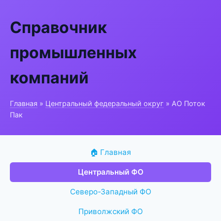
Справочник
промышленных
компаний
Главная
»
Центральный федеральный округ
» АО Поток
Пак
🏠 Главная
Центральный ФО
Северо-Западный ФО
Приволжский ФО