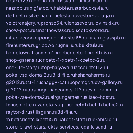
hostserve.ru
porno-na-russkom.ru
mishinlab.ru
neznobi.ru
bigfatcc.ru
habble.ru
starbucksvia.ru
delfinet.ru
silvernano.ru
elestal.ru
vektor-doroga.ru
velotrenajery.ru
pronso54.ru
lenasever.ru
lovinskix.ru
show-pets.ru
smartnews03.ru
discofoxworld.ru
miraclecoon.ru
pongup.ru
hostel65.ru
liura.ru
glasspb.ru
firehunters.ru
gribowo.ru
gnalis.ru
bulkitula.ru
hometown-france.ru
1-xbeticricetc-1-xbetti-5.ru
shop-garena.ru
cricetc-1-xbetr-1-xbetcc-2.ru
one-life-story.ru
top-halyava.ru
accounts112.ru
poka-vse-doma-2.ru
3-d-file.ru
hahahaharms.ru
g2012.ru
tst-1.ru
shaggy-cat.ru
opsmgr.ru
ev-gallery.ru
g-2012.ru
ops-mgr.ru
accounts-112.ru
csm-demo.ru
poka-vse-doma2.ru
airgungames.ru
allseo-host.ru
tehosmotre.ru
varieta-yug.ru
cricetc1xbetr1xbetcc2.ru
raytor-d.ru
atillagunn.ru
3d-file.ru
1xbeticricetc1xbetti5.ru
uafoot-statti.ru
e-abis1c.ru
store-brawl-stars.ru
kts-services.ru
dark-sand.ru