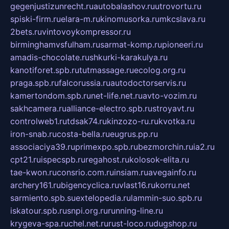
gegenjustizunrecht.ru
autobalashov.ru
utrovortu.ru
spiski-firm.ru
elara-m.ru
kinomusorka.ru
mkcslava.ru
2bets.ru
vintovoykompressor.ru
birminghamvsfulham.ru
sarmat-komp.ru
pioneeri.ru
amadis-chocolate.ru
shkurki-karakulya.ru
kanotiforet.spb.ru
tutmassage.ru
ecolog.org.ru
praga.spb.ru
falcorussia.ru
autodoctorservis.ru
kamertondom.spb.ru
net-life.net.ru
avto-vozim.ru
sakhcamera.ru
alliance-electro.spb.ru
stroyavt.ru
controlweb1.ru
tdsak74.ru
kinzozo-ru.ru
kvotka.ru
iron-snab.ru
costa-bella.ru
eugrus.pp.ru
associaciya39.ru
primexpo.spb.ru
bezmorchin.ru
ia2.ru
cpt21.ru
ispecspb.ru
regahost.ru
kolosok-elita.ru
tae-kwon.ru
consrio.com.ru
insiam.ru
avegainfo.ru
archery161.ru
bigencyclica.ru
vlast16.ru
korru.net
sarmiento.spb.su
extelopedia.ru
lammin-suo.spb.ru
iskatour.spb.ru
snpi.org.ru
running-line.ru
krygeva-spa.ru
chel.net.ru
rust-loco.ru
dugshop.ru