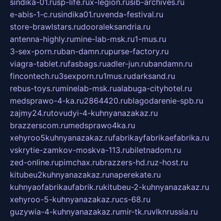
sindika-01.ru
sp-life.ru
x-legion.ru
sib-archives.ru
e-abis-1-c.ru
sindika01.ru
venda-festival.ru
store-brawlstars.ru
dooraleksandria.ru
antenna-highly.ru
mine-lab-msk.ru
1-mus.ru
3-sex-porn.ru
ban-damn.ru
purse-factory.ru
viagra-tablet.ru
fasbags.ru
adler-jun.ru
bandamn.ru
fincontech.ru
3sexporn.ru
1mus.ru
darksand.ru
rebus-toys.ru
minelab-msk.ru
alabuga-cityhotel.ru
medsprawo-4-ka.ru
2864420.ru
blagodarenie-spb.ru
zajmy24.ru
tovudyi-4-kuhnyanazakaz.ru
brazzerscom.ru
medsprawo4ka.ru
xehyroo5kuhnyanazakaz.ru
fabrikayfabrikaefabrika.ru
vskrytie-zamkov-moskva-113.ru
biletnadom.ru
zed-online.ru
pimchax.ru
brazzers-hd.ru
z-host.ru
kitubeu2kuhnyanazakaz.ru
naperekate.ru
kuhnyaofabrikaufabrik.ru
kitubeu-2-kuhnyanazakaz.ru
xehyroo-5-kuhnyanazakaz.ru
cs-68.ru
guzywia-4-kuhnyanazakaz.ru
mir-tk.ru
vlknrussia.ru