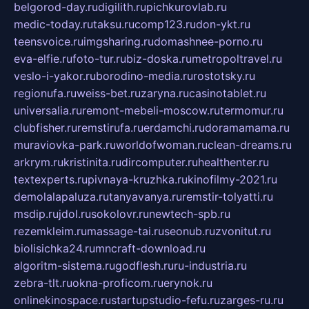
belgorod-day.ru
digilith.ru
pichkurovlab.ru
medic-today.ru
taksu.ru
comp123.ru
don-ykt.ru
teensvoice.ru
imgsharing.ru
domashnee-porno.ru
eva-elfie.ru
foto-tur.ru
biz-doska.ru
metropoltravel.ru
veslo-i-yakor.ru
borodino-media.ru
rostotsky.ru
regionufa.ru
weiss-bet.ru
zaryna.ru
casinotablet.ru
universalia.ru
remont-mebeli-moscow.ru
termomur.ru
clubfisher.ru
remstirufa.ru
erdamchi.ru
doramamama.ru
muraviovka-park.ru
worldofwoman.ru
clean-dreams.ru
arkrym.ru
kristinita.ru
dircomputer.ru
healthenter.ru
textexperts.ru
pivnaya-kruzhka.ru
kinofilmy-2021.ru
demolalapaluza.ru
tanyavanya.ru
remstir-tolyatti.ru
msdip.ru
jdol.ru
sokolovr.ru
newtech-spb.ru
rezemkleim.ru
massage-tai.ru
seonub.ru
zvonitut.ru
biolisichka24.ru
mncraft-download.ru
algoritm-sistema.ru
godflesh.ru
ru-industria.ru
zebra-tlt.ru
okna-proficom.ru
erynok.ru
onlinekinospace.ru
startupstudio-fefu.ru
zarges-ru.ru