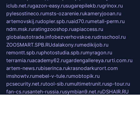
iclub.net.ru
gazon-easy.ru
sugarepilekb.ru
grinox.ru
pylesostineco.ru
msts-ozarenie.ru
kameryjooan.ru
artemovskij.ru
dopler.spb.ru
aid70.ru
metall-perm.ru
ndm.msk.ru
ratingzooshop.ru
apiaccess.ru
globalautotrade.info
bezverhovskoe.ru
drsschool.ru
ZOOSMART.SPB.RU
dalakony.ru
medikijob.ru
remontt.spb.ru
photostudia.spb.ru
myragon.ru
terramia.ru
academy62.ru
gardengallereya.ru
rti.com.ru
artem-news.ru
biserinca.ru
krasnodarkurort.com
imshowtv.ru
mebel-v-tule.ru
mobtopik.ru
pcsecurity.net.ru
tool-sib.ru
multimetrunit.ru
sp-tour.ru
fan-cs.ru
santeh-russia.ru
symbian9.net.ru
DSHAIR.RU
tmmotors.spb.ru
xjocuricopii.com
musavtomat.msk.ru
obustrojdom.ru
sovetcik.ru
ybaranovskaya.ru
ppknews.ru
cult-alshei.ru
JAPANRUSSIA.RU
proekciyamebel.ru
imper-finans.ru
rim.org.ru
glamourai.ru
brassminus.ru
zabor-pro.ru
ftn.pp.ru
dorogoe58.ru
laimengpacker.ru
kuzova-zapchasti.ru