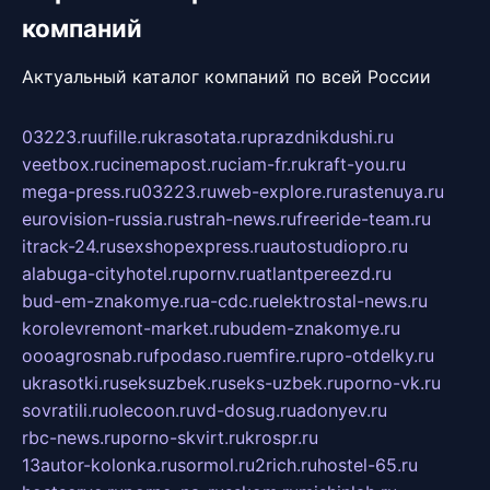
компаний
Актуальный каталог компаний по всей России
03223.ru
ufille.ru
krasotata.ru
prazdnikdushi.ru
veetbox.ru
cinemapost.ru
ciam-fr.ru
kraft-you.ru
mega-press.ru
03223.ru
web-explore.ru
rastenuya.ru
eurovision-russia.ru
strah-news.ru
freeride-team.ru
itrack-24.ru
sexshopexpress.ru
autostudiopro.ru
alabuga-cityhotel.ru
pornv.ru
atlantpereezd.ru
bud-em-znakomye.ru
a-cdc.ru
elektrostal-news.ru
korolevremont-market.ru
budem-znakomye.ru
oooagrosnab.ru
fpodaso.ru
emfire.ru
pro-otdelky.ru
ukrasotki.ru
seksuzbek.ru
seks-uzbek.ru
porno-vk.ru
sovratili.ru
olecoon.ru
vd-dosug.ru
adonyev.ru
rbc-news.ru
porno-skvirt.ru
krospr.ru
13autor-kolonka.ru
sormol.ru
2rich.ru
hostel-65.ru