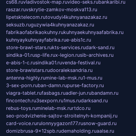
cs68.ru
vladivostok-map.ru
video-seks.ru
bankaribi.ru
raszar.ru
vskrytie-zamkov-moskva113.ru
lipetsktelecom.ru
tovudyi4kuhnyanazakaz.ru
seksuzb.ru
guzywia4kuhnyanazakaz.ru
fabrikaofabrikaokuhny.ru
kuhnyaekuhnyaafabrika.ru
kuhnyaykuhnyayfabrika.ru
e-abis1c.ru
store-brawl-stars.ru
kts-services.ru
dark-sand.ru
sindika-01.ru
sp-life.ru
x-legion.ru
sib-archives.ru
e-abis-1-c.ru
sindika01.ru
venda-festival.ru
store-brawlstars.ru
dooraleksandria.ru
antenna-highly.ru
mine-lab-msk.ru
1-mus.ru
3-sex-porn.ru
ban-damn.ru
purse-factory.ru
viagra-tablet.ru
fasbags.ru
adler-jun.ru
bandamn.ru
fincontech.ru
3sexporn.ru
1mus.ru
darksand.ru
rebus-toys.ru
minelab-msk.ru
rtdco.ru
seo-prodvizhenie-sajtov-stroitelnyh-kompanij.ru
card-voice.ru
rulonnyygazon177.ru
snow-guard.ru
domizbrusa-9x12spb.ru
demaholding.ru
aalse.ru