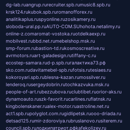
dg-lab.ru
angrup.ru
recruiter.spb.ru
music8.spb.ru
krsk124.ru
kubok.spb.ru
romanofforex.ru
analitikaplus.ru
spyonline.ru
zosikamery.ru
sloboda-ural.pp.ru
AUTO-COM.SU
hohota.net
alimy.ru
online-z.com
aromat-vostoka.ru
otdelkaexp.ru
mobilvest.ru
bbd.net.ru
mebelshop.msk.ru
smp-forum.ru
bastion-td.ru
kosmoscreative.ru
avrmotors.ru
art-galadesign.ru
tiffany-c.ru
ecostep-samara.ru
d-p.spb.ru
галактика73.рф
sko.com.ru
davitamebel-spb.ru
fotsis.ru
tesiaes.ru
kokoroyari.spb.ru
blesna-kazan.ru
mossilver.ru
lenderoq.ru
sergeydobrin.ru
tochkazvuka.msk.ru
people-of-art.ru
bezzubova.ru
clubtibet.ru
orior-aks.ru
dynamoauto.ru
szk-favorit.ru
carlines.ru
flatnsk.ru
kingbolenskaner.ru
alex-motor.ru
astroline.net.ru
act1.spb.ru
polyglot.com.ru
gidlipetsk.ru
ooo-driada.ru
detsad125.ru
mir-zdoroviya.ru
bruslanovo.ru
siterem.ru
council.spb.ru
лодкипатриот.рф
kafekolizey.ru