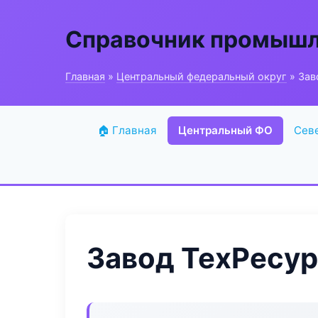
Справочник промышл
Главная
»
Центральный федеральный округ
» Зав
🏠 Главная
Центральный ФО
Сев
Завод ТехРесур