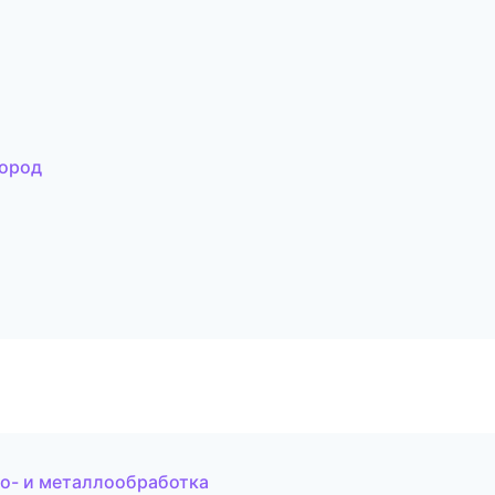
город
о- и металлообработка