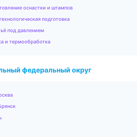
товление оснастки и штампов
технологическая подготовка
ьё под давлением
ка и термообработка
альный федеральный округ
осква
Брянск
ь