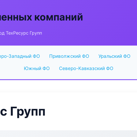
енных компаний
од ТехРесурс Групп
еро-Западный ФО
Приволжский ФО
Уральский ФО
Южный ФО
Северо-Кавказский ФО
с Групп