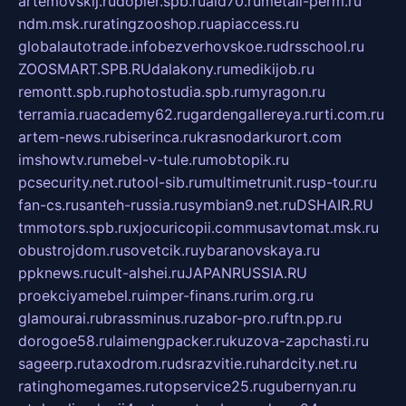
artemovskij.ru
dopler.spb.ru
aid70.ru
metall-perm.ru
ndm.msk.ru
ratingzooshop.ru
apiaccess.ru
globalautotrade.info
bezverhovskoe.ru
drsschool.ru
ZOOSMART.SPB.RU
dalakony.ru
medikijob.ru
remontt.spb.ru
photostudia.spb.ru
myragon.ru
terramia.ru
academy62.ru
gardengallereya.ru
rti.com.ru
artem-news.ru
biserinca.ru
krasnodarkurort.com
imshowtv.ru
mebel-v-tule.ru
mobtopik.ru
pcsecurity.net.ru
tool-sib.ru
multimetrunit.ru
sp-tour.ru
fan-cs.ru
santeh-russia.ru
symbian9.net.ru
DSHAIR.RU
tmmotors.spb.ru
xjocuricopii.com
musavtomat.msk.ru
obustrojdom.ru
sovetcik.ru
ybaranovskaya.ru
ppknews.ru
cult-alshei.ru
JAPANRUSSIA.RU
proekciyamebel.ru
imper-finans.ru
rim.org.ru
glamourai.ru
brassminus.ru
zabor-pro.ru
ftn.pp.ru
dorogoe58.ru
laimengpacker.ru
kuzova-zapchasti.ru
sageerp.ru
taxodrom.ru
dsrazvitie.ru
hardcity.net.ru
ratinghomegames.ru
topservice25.ru
gubernyan.ru