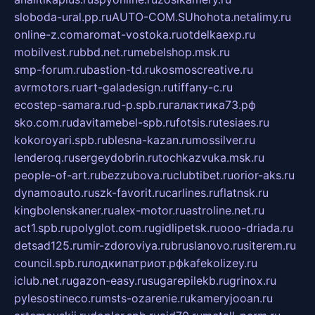
sloboda-ural.pp.ru
AUTO-COM.SU
hohota.net
alimy.ru
online-z.com
aromat-vostoka.ru
otdelkaexp.ru
mobilvest.ru
bbd.net.ru
mebelshop.msk.ru
smp-forum.ru
bastion-td.ru
kosmoscreative.ru
avrmotors.ru
art-galadesign.ru
tiffany-c.ru
ecostep-samara.ru
d-p.spb.ru
галактика73.рф
sko.com.ru
davitamebel-spb.ru
fotsis.ru
tesiaes.ru
kokoroyari.spb.ru
blesna-kazan.ru
mossilver.ru
lenderoq.ru
sergeydobrin.ru
tochkazvuka.msk.ru
people-of-art.ru
bezzubova.ru
clubtibet.ru
orior-aks.ru
dynamoauto.ru
szk-favorit.ru
carlines.ru
flatnsk.ru
kingbolenskaner.ru
alex-motor.ru
astroline.net.ru
act1.spb.ru
polyglot.com.ru
gidlipetsk.ru
ooo-driada.ru
detsad125.ru
mir-zdoroviya.ru
bruslanovo.ru
siterem.ru
council.spb.ru
лодкипатриот.рф
kafekolizey.ru
iclub.net.ru
gazon-easy.ru
sugarepilekb.ru
grinox.ru
pylesostineco.ru
msts-ozarenie.ru
kameryjooan.ru