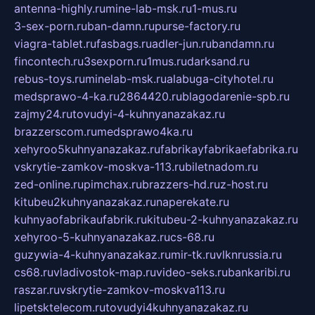
antenna-highly.ru
mine-lab-msk.ru
1-mus.ru
3-sex-porn.ru
ban-damn.ru
purse-factory.ru
viagra-tablet.ru
fasbags.ru
adler-jun.ru
bandamn.ru
fincontech.ru
3sexporn.ru
1mus.ru
darksand.ru
rebus-toys.ru
minelab-msk.ru
alabuga-cityhotel.ru
medsprawo-4-ka.ru
2864420.ru
blagodarenie-spb.ru
zajmy24.ru
tovudyi-4-kuhnyanazakaz.ru
brazzerscom.ru
medsprawo4ka.ru
xehyroo5kuhnyanazakaz.ru
fabrikayfabrikaefabrika.ru
vskrytie-zamkov-moskva-113.ru
biletnadom.ru
zed-online.ru
pimchax.ru
brazzers-hd.ru
z-host.ru
kitubeu2kuhnyanazakaz.ru
naperekate.ru
kuhnyaofabrikaufabrik.ru
kitubeu-2-kuhnyanazakaz.ru
xehyroo-5-kuhnyanazakaz.ru
cs-68.ru
guzywia-4-kuhnyanazakaz.ru
mir-tk.ru
vlknrussia.ru
cs68.ru
vladivostok-map.ru
video-seks.ru
bankaribi.ru
raszar.ru
vskrytie-zamkov-moskva113.ru
lipetsktelecom.ru
tovudyi4kuhnyanazakaz.ru