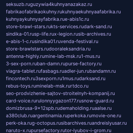
seksuzb.ru
guzywia4kuhnyanazakaz.ru
fabrikaofabrikaokuhny.ru
kuhnyaekuhnyaafabrika.ru
kuhnyaykuhnyayfabrika.ru
e-abis1c.ru
store-brawl-stars.ru
kts-services.ru
dark-sand.ru
sindika-01.ru
sp-life.ru
x-legion.ru
sib-archives.ru
e-abis-1-c.ru
sindika01.ru
venda-festival.ru
store-brawlstars.ru
dooraleksandria.ru
antenna-highly.ru
mine-lab-msk.ru
1-mus.ru
3-sex-porn.ru
ban-damn.ru
purse-factory.ru
viagra-tablet.ru
fasbags.ru
adler-jun.ru
bandamn.ru
fincontech.ru
3sexporn.ru
1mus.ru
darksand.ru
rebus-toys.ru
minelab-msk.ru
rtdco.ru
seo-prodvizhenie-sajtov-stroitelnyh-kompanij.ru
card-voice.ru
rulonnyygazon177.ru
snow-guard.ru
domizbrusa-9x12spb.ru
demaholding.ru
aalse.ru
a380club.ru
argentinamia.ru
perkoka.ru
movie-one.ru
perk-oka.ru
g-octopus.ru
sibarchives.ru
andreislyusar.ru
naruto-x.ru
pursefactory.ru
tor-lyubov-i-grom.ru