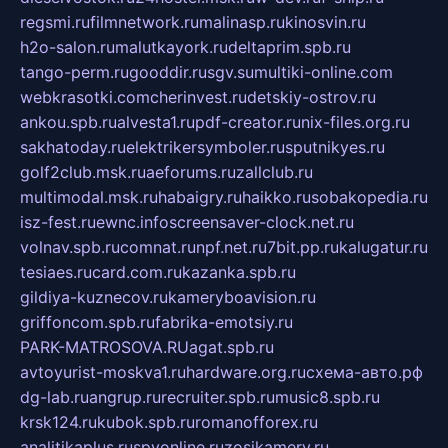
regsmi.ru
filmnetwork.ru
malinasp.ru
kinosvin.ru
h2o-salon.ru
malutkayork.ru
deltaprim.spb.ru
tango-perm.ru
gooddir.ru
sgv.su
multiki-online.com
webkrasotki.com
cherinvest.ru
detskiy-ostrov.ru
ankou.spb.ru
alvesta1.ru
pdf-creator.ru
nix-files.org.ru
sakhatoday.ru
elektrikersymboler.ru
sputnikyes.ru
golf2club.msk.ru
aeforums.ru
zallclub.ru
multimodal.msk.ru
habaigry.ru
haikko.ru
sobakopedia.ru
isz-fest.ru
ewnc.info
screensaver-clock.net.ru
volnav.spb.ru
comnat.ru
npf.net.ru
7bit.pp.ru
kalugatur.ru
tesiaes.ru
card.com.ru
kazanka.spb.ru
gildiya-kuznecov.ru
kameryboavision.ru
griffoncom.spb.ru
fabrika-emotsiy.ru
PARK-MATROSOVA.RU
agat.spb.ru
avtoyurist-moskva1.ru
hardware.org.ru
схема-авто.рф
dg-lab.ru
angrup.ru
recruiter.spb.ru
music8.spb.ru
krsk124.ru
kubok.spb.ru
romanofforex.ru
analitikaplus.ru
spyonline.ru
zosikamery.ru