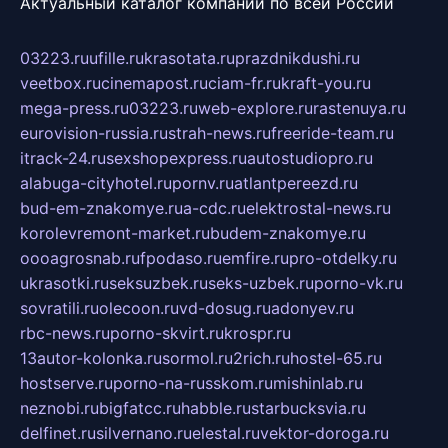
Актуальный каталог компаний по всей России
03223.ru
ufille.ru
krasotata.ru
prazdnikdushi.ru
veetbox.ru
cinemapost.ru
ciam-fr.ru
kraft-you.ru
mega-press.ru
03223.ru
web-explore.ru
rastenuya.ru
eurovision-russia.ru
strah-news.ru
freeride-team.ru
itrack-24.ru
sexshopexpress.ru
autostudiopro.ru
alabuga-cityhotel.ru
pornv.ru
atlantpereezd.ru
bud-em-znakomye.ru
a-cdc.ru
elektrostal-news.ru
korolevremont-market.ru
budem-znakomye.ru
oooagrosnab.ru
fpodaso.ru
emfire.ru
pro-otdelky.ru
ukrasotki.ru
seksuzbek.ru
seks-uzbek.ru
porno-vk.ru
sovratili.ru
olecoon.ru
vd-dosug.ru
adonyev.ru
rbc-news.ru
porno-skvirt.ru
krospr.ru
13autor-kolonka.ru
sormol.ru
2rich.ru
hostel-65.ru
hostserve.ru
porno-na-russkom.ru
mishinlab.ru
neznobi.ru
bigfatcc.ru
habble.ru
starbucksvia.ru
delfinet.ru
silvernano.ru
elestal.ru
vektor-doroga.ru