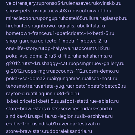
velotrenajery.ru
pronso54.ru
lenasever.ru
lovinskix.ru
show-pets.ru
smartnews03.ru
discofoxworld.ru
miraclecoon.ru
pongup.ru
hostel65.ru
liura.ru
glasspb.ru
firehunters.ru
gribowo.ru
gnalis.ru
bulkitula.ru
hometown-france.ru
1-xbeticricetc-1-xbetti-5.ru
shop-garena.ru
cricetc-1-xbetr-1-xbetcc-2.ru
one-life-story.ru
top-halyava.ru
accounts112.ru
poka-vse-doma-2.ru
3-d-file.ru
hahahaharms.ru
g2012.ru
tst-1.ru
shaggy-cat.ru
opsmgr.ru
ev-gallery.ru
g-2012.ru
ops-mgr.ru
accounts-112.ru
csm-demo.ru
poka-vse-doma2.ru
airgungames.ru
allseo-host.ru
tehosmotre.ru
varieta-yug.ru
cricetc1xbetr1xbetcc2.ru
raytor-d.ru
atillagunn.ru
3d-file.ru
1xbeticricetc1xbetti5.ru
uafoot-statti.ru
e-abis1c.ru
store-brawl-stars.ru
kts-services.ru
dark-sand.ru
sindika-01.ru
sp-life.ru
x-legion.ru
sib-archives.ru
e-abis-1-c.ru
sindika01.ru
venda-festival.ru
store-brawlstars.ru
dooraleksandria.ru