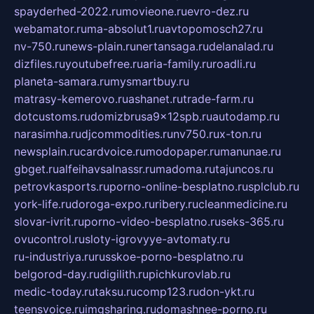
spayderhed-2022.ru
movieone.ru
evro-dez.ru
webamator.ru
ma-absolut1.ru
avtopomosch27.ru
nv-750.ru
news-plain.ru
nertansaga.ru
delanalad.ru
dizfiles.ru
youtubefree.ru
aria-family.ru
roadli.ru
planeta-samara.ru
mysmartbuy.ru
matrasy-kemerovo.ru
ashanet.ru
trade-farm.ru
dotcustoms.ru
domizbrusa9x12spb.ru
autodamp.ru
narasimha.ru
djcommodities.ru
nv750.ru
x-ton.ru
newsplain.ru
cardvoice.ru
modopaper.ru
manunae.ru
gbget.ru
alfeihavsalnassr.ru
madoma.ru
tajuncos.ru
petrovkasports.ru
porno-online-besplatno.ru
splclub.ru
york-life.ru
doroga-expo.ru
ribery.ru
cleanmedicine.ru
slovar-ivrit.ru
porno-video-besplatno.ru
seks-365.ru
ovucontrol.ru
sloty-igrovyye-avtomaty.ru
ru-industriya.ru
russkoe-porno-besplatno.ru
belgorod-day.ru
digilith.ru
pichkurovlab.ru
medic-today.ru
taksu.ru
comp123.ru
don-ykt.ru
teensvoice.ru
imgsharing.ru
domashnee-porno.ru