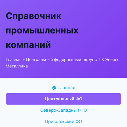
Справочник
промышленных
компаний
Главная
»
Центральный федеральный округ
» ПК Энерго
Металлика
🏠 Главная
Центральный ФО
Северо-Западный ФО
Приволжский ФО