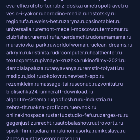
eva-elfie.ru
foto-tur.ru
biz-doska.ru
metropoltravel.ru
veslo-i-yakor.ru
borodino-media.ru
rostotsky.ru
regionufa.ru
weiss-bet.ru
zaryna.ru
casinotablet.ru
universalia.ru
remont-mebeli-moscow.ru
termomur.ru
clubfisher.ru
remstirufa.ru
erdamchi.ru
doramamama.ru
muraviovka-park.ru
worldofwoman.ru
clean-dreams.ru
arkrym.ru
kristinita.ru
dircomputer.ru
healthenter.ru
textexperts.ru
pivnaya-kruzhka.ru
kinofilmy-2021.ru
demolalapaluza.ru
tanyavanya.ru
remstir-tolyatti.ru
msdip.ru
jdol.ru
sokolovr.ru
newtech-spb.ru
rezemkleim.ru
massage-tai.ru
seonub.ru
zvonitut.ru
biolisichka24.ru
mncraft-download.ru
algoritm-sistema.ru
godflesh.ru
ru-industria.ru
zebra-tlt.ru
okna-proficom.ru
erynok.ru
onlinekinospace.ru
startupstudio-fefu.ru
zarges-ru.ru
gegenjustizunrecht.ru
autobalashov.ru
utrovortu.ru
spiski-firm.ru
elara-m.ru
kinomusorka.ru
mkcslava.ru
2bets.ru
vintovoykompressor.ru