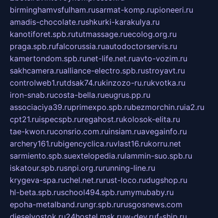
birminghamvsfulham.ru
sarmat-komp.ru
pioneeri.ru
amadis-chocolate.ru
shkurki-karakulya.ru
kanotiforet.spb.ru
tutmassage.ru
ecolog.org.ru
praga.spb.ru
falcorussia.ru
autodoctorservis.ru
kamertondom.spb.ru
net-life.net.ru
avto-vozim.ru
sakhcamera.ru
alliance-electro.spb.ru
stroyavt.ru
controlweb1.ru
tdsak74.ru
kinzozo-ru.ru
kvotka.ru
iron-snab.ru
costa-bella.ru
eugrus.pp.ru
associaciya39.ru
primexpo.spb.ru
bezmorchin.ru
ia2.ru
cpt21.ru
ispecspb.ru
regahost.ru
kolosok-elita.ru
tae-kwon.ru
consrio.com.ru
insiam.ru
avegainfo.ru
archery161.ru
bigencyclica.ru
vlast16.ru
korru.net
sarmiento.spb.su
extelopedia.ru
lammin-suo.spb.ru
iskatour.spb.ru
snpi.org.ru
running-line.ru
krygeva-spa.ru
chel.net.ru
rust-loco.ru
dugshop.ru
hl-beta.spb.ru
school494.spb.ru
mymubaby.ru
epoha-metalband.ru
ngr.spb.ru
rusgosnews.com
dieselvostok.ru
24hostel.msk.ru
w-dev.ru
f-ship.ru