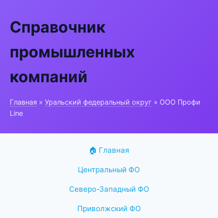
Справочник
промышленных
компаний
Главная
»
Уральский федеральный округ
» ООО Профи
Line
🏠 Главная
Центральный ФО
Северо-Западный ФО
Приволжский ФО