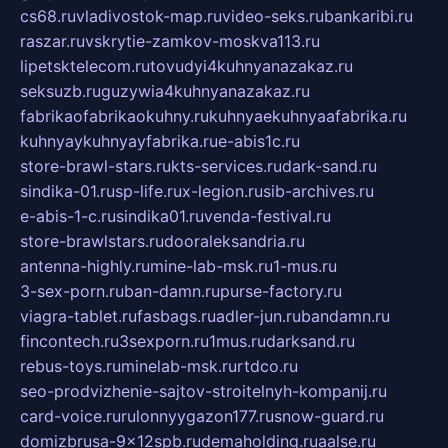
cs68.ru
vladivostok-map.ru
video-seks.ru
bankaribi.ru
raszar.ru
vskrytie-zamkov-moskva113.ru
lipetsktelecom.ru
tovudyi4kuhnyanazakaz.ru
seksuzb.ru
guzywia4kuhnyanazakaz.ru
fabrikaofabrikaokuhny.ru
kuhnyaekuhnyaafabrika.ru
kuhnyaykuhnyayfabrika.ru
e-abis1c.ru
store-brawl-stars.ru
kts-services.ru
dark-sand.ru
sindika-01.ru
sp-life.ru
x-legion.ru
sib-archives.ru
e-abis-1-c.ru
sindika01.ru
venda-festival.ru
store-brawlstars.ru
dooraleksandria.ru
antenna-highly.ru
mine-lab-msk.ru
1-mus.ru
3-sex-porn.ru
ban-damn.ru
purse-factory.ru
viagra-tablet.ru
fasbags.ru
adler-jun.ru
bandamn.ru
fincontech.ru
3sexporn.ru
1mus.ru
darksand.ru
rebus-toys.ru
minelab-msk.ru
rtdco.ru
seo-prodvizhenie-sajtov-stroitelnyh-kompanij.ru
card-voice.ru
rulonnyygazon177.ru
snow-guard.ru
domizbrusa-9x12spb.ru
demaholding.ru
aalse.ru