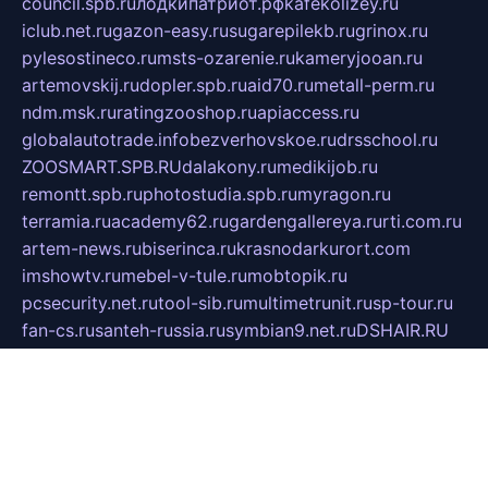
council.spb.ru
лодкипатриот.рф
kafekolizey.ru
iclub.net.ru
gazon-easy.ru
sugarepilekb.ru
grinox.ru
pylesostineco.ru
msts-ozarenie.ru
kameryjooan.ru
artemovskij.ru
dopler.spb.ru
aid70.ru
metall-perm.ru
ndm.msk.ru
ratingzooshop.ru
apiaccess.ru
globalautotrade.info
bezverhovskoe.ru
drsschool.ru
ZOOSMART.SPB.RU
dalakony.ru
medikijob.ru
remontt.spb.ru
photostudia.spb.ru
myragon.ru
terramia.ru
academy62.ru
gardengallereya.ru
rti.com.ru
artem-news.ru
biserinca.ru
krasnodarkurort.com
imshowtv.ru
mebel-v-tule.ru
mobtopik.ru
pcsecurity.net.ru
tool-sib.ru
multimetrunit.ru
sp-tour.ru
fan-cs.ru
santeh-russia.ru
symbian9.net.ru
DSHAIR.RU
tmmotors.spb.ru
xjocuricopii.com
musavtomat.msk.ru
obustrojdom.ru
sovetcik.ru
ybaranovskaya.ru
ppknews.ru
cult-alshei.ru
JAPANRUSSIA.RU
proekciyamebel.ru
imper-finans.ru
rim.org.ru
glamourai.ru
brassminus.ru
zabor-pro.ru
ftn.pp.ru