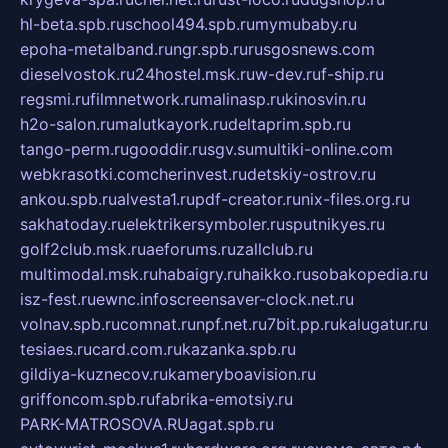
hl-beta.spb.ru
school494.spb.ru
mymubaby.ru
epoha-metalband.ru
ngr.spb.ru
rusgosnews.com
dieselvostok.ru
24hostel.msk.ru
w-dev.ru
f-ship.ru
regsmi.ru
filmnetwork.ru
malinasp.ru
kinosvin.ru
h2o-salon.ru
malutkayork.ru
deltaprim.spb.ru
tango-perm.ru
gooddir.ru
sgv.su
multiki-online.com
webkrasotki.com
cherinvest.ru
detskiy-ostrov.ru
ankou.spb.ru
alvesta1.ru
pdf-creator.ru
nix-files.org.ru
sakhatoday.ru
elektrikersymboler.ru
sputnikyes.ru
golf2club.msk.ru
aeforums.ru
zallclub.ru
multimodal.msk.ru
habaigry.ru
haikko.ru
sobakopedia.ru
isz-fest.ru
ewnc.info
screensaver-clock.net.ru
volnav.spb.ru
comnat.ru
npf.net.ru
7bit.pp.ru
kalugatur.ru
tesiaes.ru
card.com.ru
kazanka.spb.ru
gildiya-kuznecov.ru
kameryboavision.ru
griffoncom.spb.ru
fabrika-emotsiy.ru
PARK-MATROSOVA.RU
agat.spb.ru