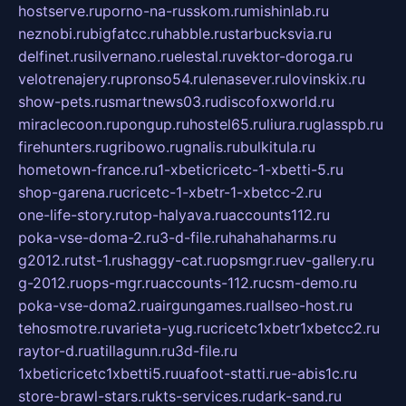
hostserve.ru
porno-na-russkom.ru
mishinlab.ru
neznobi.ru
bigfatcc.ru
habble.ru
starbucksvia.ru
delfinet.ru
silvernano.ru
elestal.ru
vektor-doroga.ru
velotrenajery.ru
pronso54.ru
lenasever.ru
lovinskix.ru
show-pets.ru
smartnews03.ru
discofoxworld.ru
miraclecoon.ru
pongup.ru
hostel65.ru
liura.ru
glasspb.ru
firehunters.ru
gribowo.ru
gnalis.ru
bulkitula.ru
hometown-france.ru
1-xbeticricetc-1-xbetti-5.ru
shop-garena.ru
cricetc-1-xbetr-1-xbetcc-2.ru
one-life-story.ru
top-halyava.ru
accounts112.ru
poka-vse-doma-2.ru
3-d-file.ru
hahahaharms.ru
g2012.ru
tst-1.ru
shaggy-cat.ru
opsmgr.ru
ev-gallery.ru
g-2012.ru
ops-mgr.ru
accounts-112.ru
csm-demo.ru
poka-vse-doma2.ru
airgungames.ru
allseo-host.ru
tehosmotre.ru
varieta-yug.ru
cricetc1xbetr1xbetcc2.ru
raytor-d.ru
atillagunn.ru
3d-file.ru
1xbeticricetc1xbetti5.ru
uafoot-statti.ru
e-abis1c.ru
store-brawl-stars.ru
kts-services.ru
dark-sand.ru