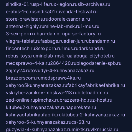
sindika-01.ru
sp-life.ru
x-legion.ru
sib-archives.ru
e-abis-1-c.ru
sindika01.ru
venda-festival.ru
store-brawlstars.ru
dooraleksandria.ru
antenna-highly.ru
mine-lab-msk.ru
1-mus.ru
3-sex-porn.ru
ban-damn.ru
purse-factory.ru
viagra-tablet.ru
fasbags.ru
adler-jun.ru
bandamn.ru
fincontech.ru
3sexporn.ru
1mus.ru
darksand.ru
rebus-toys.ru
minelab-msk.ru
alabuga-cityhotel.ru
medsprawo-4-ka.ru
2864420.ru
blagodarenie-spb.ru
zajmy24.ru
tovudyi-4-kuhnyanazakaz.ru
brazzerscom.ru
medsprawo4ka.ru
xehyroo5kuhnyanazakaz.ru
fabrikayfabrikaefabrika.ru
vskrytie-zamkov-moskva-113.ru
biletnadom.ru
zed-online.ru
pimchax.ru
brazzers-hd.ru
z-host.ru
kitubeu2kuhnyanazakaz.ru
naperekate.ru
kuhnyaofabrikaufabrik.ru
kitubeu-2-kuhnyanazakaz.ru
xehyroo-5-kuhnyanazakaz.ru
cs-68.ru
guzywia-4-kuhnyanazakaz.ru
mir-tk.ru
vlknrussia.ru