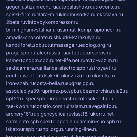
gegenjustizunrecht.ru
autobalashov.ru
utrovortu.ru
spiski-firm.ru
elara-m.ru
kinomusorka.ru
mkcslava.ru
2bets.ru
vintovoykompressor.ru
birminghamvsfulham.ru
sarmat-komp.ru
pioneeri.ru
amadis-chocolate.ru
shkurki-karakulya.ru
kanotiforet.spb.ru
tutmassage.ru
ecolog.org.ru
praga.spb.ru
falcorussia.ru
autodoctorservis.ru
kamertondom.spb.ru
net-life.net.ru
avto-vozim.ru
sakhcamera.ru
alliance-electro.spb.ru
stroyavt.ru
controlweb1.ru
tdsak74.ru
kinzozo-ru.ru
kvotka.ru
iron-snab.ru
costa-bella.ru
eugrus.pp.ru
associaciya39.ru
primexpo.spb.ru
bezmorchin.ru
ia2.ru
cpt21.ru
ispecspb.ru
regahost.ru
kolosok-elita.ru
tae-kwon.ru
consrio.com.ru
insiam.ru
avegainfo.ru
archery161.ru
bigencyclica.ru
vlast16.ru
korru.net
sarmiento.spb.su
extelopedia.ru
lammin-suo.spb.ru
iskatour.spb.ru
snpi.org.ru
running-line.ru
krygeva-spa.ru
chel.net.ru
rust-loco.ru
dugshop.ru