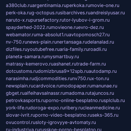
a380club.ru
argentinamia.ru
perkoka.ru
movie-one.ru
perk-oka.ru
g-octopus.ru
sibarchives.ru
andreislyusar.ru
naruto-x.ru
pursefactory.ru
tor-lyubov-i-grom.ru
spayderhed-2022.ru
movieone.ru
evro-dez.ru
webamator.ru
ma-absolut1.ru
avtopomosch27.ru
nv-750.ru
news-plain.ru
nertansaga.ru
delanalad.ru
dizfiles.ru
youtubefree.ru
aria-family.ru
roadli.ru
planeta-samara.ru
mysmartbuy.ru
matrasy-kemerovo.ru
ashanet.ru
trade-farm.ru
dotcustoms.ru
domizbrusa9x12spb.ru
autodamp.ru
narasimha.ru
djcommodities.ru
nv750.ru
x-ton.ru
newsplain.ru
cardvoice.ru
modopaper.ru
manunae.ru
gbget.ru
alfeihavsalnassr.ru
madoma.ru
tajuncos.ru
petrovkasports.ru
porno-online-besplatno.ru
splclub.ru
york-life.ru
doroga-expo.ru
ribery.ru
cleanmedicine.ru
slovar-ivrit.ru
porno-video-besplatno.ru
seks-365.ru
ovucontrol.ru
sloty-igrovyye-avtomaty.ru
ru-industriya.ru
russkoe-porno-besplatno.ru