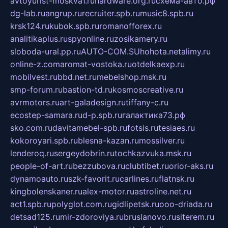
avtoyurist-moskva1.ru
hardware.org.ru
схема-авто.рф
dg-lab.ru
angrup.ru
recruiter.spb.ru
music8.spb.ru
krsk124.ru
kubok.spb.ru
romanofforex.ru
analitikaplus.ru
spyonline.ru
zosikamery.ru
sloboda-ural.pp.ru
AUTO-COM.SU
hohota.net
alimy.ru
online-z.com
aromat-vostoka.ru
otdelkaexp.ru
mobilvest.ru
bbd.net.ru
mebelshop.msk.ru
smp-forum.ru
bastion-td.ru
kosmoscreative.ru
avrmotors.ru
art-galadesign.ru
tiffany-c.ru
ecostep-samara.ru
d-p.spb.ru
галактика73.рф
sko.com.ru
davitamebel-spb.ru
fotsis.ru
tesiaes.ru
kokoroyari.spb.ru
blesna-kazan.ru
mossilver.ru
lenderoq.ru
sergeydobrin.ru
tochkazvuka.msk.ru
people-of-art.ru
bezzubova.ru
clubtibet.ru
orior-aks.ru
dynamoauto.ru
szk-favorit.ru
carlines.ru
flatnsk.ru
kingbolenskaner.ru
alex-motor.ru
astroline.net.ru
act1.spb.ru
polyglot.com.ru
gidlipetsk.ru
ooo-driada.ru
detsad125.ru
mir-zdoroviya.ru
bruslanovo.ru
siterem.ru