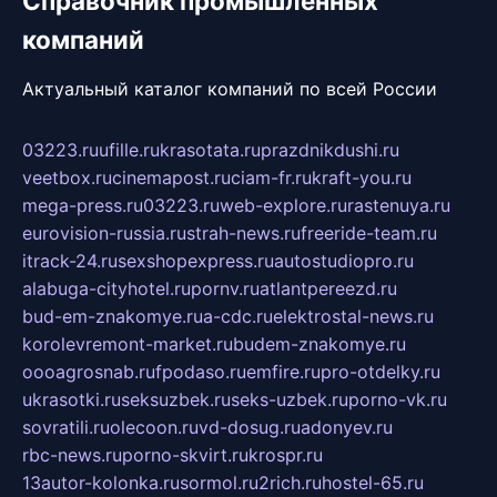
Справочник промышленных
компаний
Актуальный каталог компаний по всей России
03223.ru
ufille.ru
krasotata.ru
prazdnikdushi.ru
veetbox.ru
cinemapost.ru
ciam-fr.ru
kraft-you.ru
mega-press.ru
03223.ru
web-explore.ru
rastenuya.ru
eurovision-russia.ru
strah-news.ru
freeride-team.ru
itrack-24.ru
sexshopexpress.ru
autostudiopro.ru
alabuga-cityhotel.ru
pornv.ru
atlantpereezd.ru
bud-em-znakomye.ru
a-cdc.ru
elektrostal-news.ru
korolevremont-market.ru
budem-znakomye.ru
oooagrosnab.ru
fpodaso.ru
emfire.ru
pro-otdelky.ru
ukrasotki.ru
seksuzbek.ru
seks-uzbek.ru
porno-vk.ru
sovratili.ru
olecoon.ru
vd-dosug.ru
adonyev.ru
rbc-news.ru
porno-skvirt.ru
krospr.ru
13autor-kolonka.ru
sormol.ru
2rich.ru
hostel-65.ru