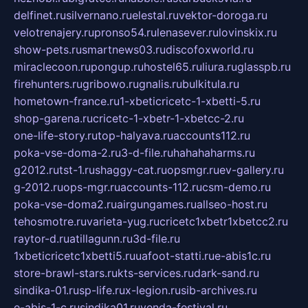
delfinet.ru
silvernano.ru
elestal.ru
vektor-doroga.ru
velotrenajery.ru
pronso54.ru
lenasever.ru
lovinskix.ru
show-pets.ru
smartnews03.ru
discofoxworld.ru
miraclecoon.ru
pongup.ru
hostel65.ru
liura.ru
glasspb.ru
firehunters.ru
gribowo.ru
gnalis.ru
bulkitula.ru
hometown-france.ru
1-xbeticricetc-1-xbetti-5.ru
shop-garena.ru
cricetc-1-xbetr-1-xbetcc-2.ru
one-life-story.ru
top-halyava.ru
accounts112.ru
poka-vse-doma-2.ru
3-d-file.ru
hahahaharms.ru
g2012.ru
tst-1.ru
shaggy-cat.ru
opsmgr.ru
ev-gallery.ru
g-2012.ru
ops-mgr.ru
accounts-112.ru
csm-demo.ru
poka-vse-doma2.ru
airgungames.ru
allseo-host.ru
tehosmotre.ru
varieta-yug.ru
cricetc1xbetr1xbetcc2.ru
raytor-d.ru
atillagunn.ru
3d-file.ru
1xbeticricetc1xbetti5.ru
uafoot-statti.ru
e-abis1c.ru
store-brawl-stars.ru
kts-services.ru
dark-sand.ru
sindika-01.ru
sp-life.ru
x-legion.ru
sib-archives.ru
e-abis-1-c.ru
sindika01.ru
venda-festival.ru