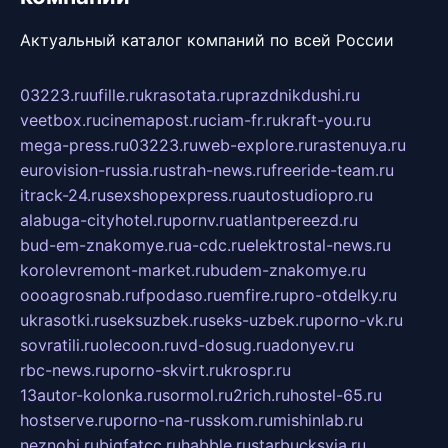
Актуальный каталог компаний по всей России
03223.ru
ufille.ru
krasotata.ru
prazdnikdushi.ru
veetbox.ru
cinemapost.ru
ciam-fr.ru
kraft-you.ru
mega-press.ru
03223.ru
web-explore.ru
rastenuya.ru
eurovision-russia.ru
strah-news.ru
freeride-team.ru
itrack-24.ru
sexshopexpress.ru
autostudiopro.ru
alabuga-cityhotel.ru
pornv.ru
atlantpereezd.ru
bud-em-znakomye.ru
a-cdc.ru
elektrostal-news.ru
korolevremont-market.ru
budem-znakomye.ru
oooagrosnab.ru
fpodaso.ru
emfire.ru
pro-otdelky.ru
ukrasotki.ru
seksuzbek.ru
seks-uzbek.ru
porno-vk.ru
sovratili.ru
olecoon.ru
vd-dosug.ru
adonyev.ru
rbc-news.ru
porno-skvirt.ru
krospr.ru
13autor-kolonka.ru
sormol.ru
2rich.ru
hostel-65.ru
hostserve.ru
porno-na-russkom.ru
mishinlab.ru
neznobi.ru
bigfatcc.ru
habble.ru
starbucksvia.ru