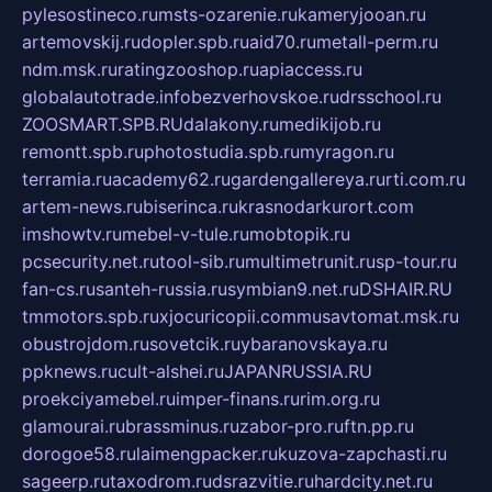
pylesostineco.ru
msts-ozarenie.ru
kameryjooan.ru
artemovskij.ru
dopler.spb.ru
aid70.ru
metall-perm.ru
ndm.msk.ru
ratingzooshop.ru
apiaccess.ru
globalautotrade.info
bezverhovskoe.ru
drsschool.ru
ZOOSMART.SPB.RU
dalakony.ru
medikijob.ru
remontt.spb.ru
photostudia.spb.ru
myragon.ru
terramia.ru
academy62.ru
gardengallereya.ru
rti.com.ru
artem-news.ru
biserinca.ru
krasnodarkurort.com
imshowtv.ru
mebel-v-tule.ru
mobtopik.ru
pcsecurity.net.ru
tool-sib.ru
multimetrunit.ru
sp-tour.ru
fan-cs.ru
santeh-russia.ru
symbian9.net.ru
DSHAIR.RU
tmmotors.spb.ru
xjocuricopii.com
musavtomat.msk.ru
obustrojdom.ru
sovetcik.ru
ybaranovskaya.ru
ppknews.ru
cult-alshei.ru
JAPANRUSSIA.RU
proekciyamebel.ru
imper-finans.ru
rim.org.ru
glamourai.ru
brassminus.ru
zabor-pro.ru
ftn.pp.ru
dorogoe58.ru
laimengpacker.ru
kuzova-zapchasti.ru
sageerp.ru
taxodrom.ru
dsrazvitie.ru
hardcity.net.ru