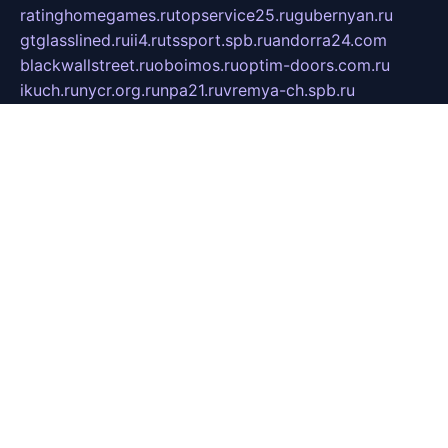
ratinghomegames.ru
topservice25.ru
gubernyan.ru
gtglasslined.ru
ii4.ru
tssport.spb.ru
andorra24.com
blackwallstreet.ru
oboimos.ru
optim-doors.com.ru
ikuch.ru
nycr.org.ru
npa21.ru
vremya-ch.spb.ru
desert000.ru
ivtorgi.ru
ifiori.ru
catalog-statei.ru
dcv.org.ru
spetsmaster174.ru
ipkameryhiseeu.ru
dum26.ru
ruspol.spb.ru
fr-opendp.ru
kam-solnyshko.ru
cheyenne-arapaho.ru
sevzapmetal.spb.ru
ted-lapidus.spb.ru
parasite-eliminator.ru
sigma-complete.ru
modernworld.ru
dama-moda.ru
eholot-group.ru
sk-nvkz.ru
DRONGOLD.RU
democratia2.ru
i-farmer.ru
mass-sport.org
jablonex.spb.ru
bookmess.ru
linkword.ru
refineua.com.ru
cs-spec.net.ru
altay-mebel.ru
DNK-THEATRE.RU
mechaniks.spb.ru
ipcamtechage.ru
skosta.ru
a-sun.ru
stroy-ldsp.ru
snowlands.org.ru
childrensshoes.ru
mrlizzy.ru
mebelsofiakrd.ru
bulizhenko.ru
rumantick.net.ru
mtszerno.ru