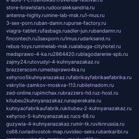
store-brawlstars.ru
dooraleksandria.ru
antenna-highly.ru
mine-lab-msk.ru
1-mus.ru
3-sex-porn.ru
ban-damn.ru
purse-factory.ru
viagra-tablet.ru
fasbags.ru
adler-jun.ru
bandamn.ru
fincontech.ru
3sexporn.ru
1mus.ru
darksand.ru
rebus-toys.ru
minelab-msk.ru
alabuga-cityhotel.ru
medsprawo-4-ka.ru
2864420.ru
blagodarenie-spb.ru
zajmy24.ru
tovudyi-4-kuhnyanazakaz.ru
brazzerscom.ru
medsprawo4ka.ru
xehyroo5kuhnyanazakaz.ru
fabrikayfabrikaefabrika.ru
vskrytie-zamkov-moskva-113.ru
biletnadom.ru
zed-online.ru
pimchax.ru
brazzers-hd.ru
z-host.ru
kitubeu2kuhnyanazakaz.ru
naperekate.ru
kuhnyaofabrikaufabrik.ru
kitubeu-2-kuhnyanazakaz.ru
xehyroo-5-kuhnyanazakaz.ru
cs-68.ru
guzywia-4-kuhnyanazakaz.ru
mir-tk.ru
vlknrussia.ru
cs68.ru
vladivostok-map.ru
video-seks.ru
bankaribi.ru