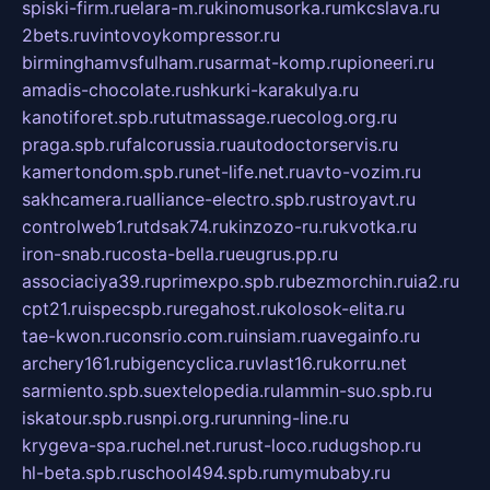
spiski-firm.ru
elara-m.ru
kinomusorka.ru
mkcslava.ru
2bets.ru
vintovoykompressor.ru
birminghamvsfulham.ru
sarmat-komp.ru
pioneeri.ru
amadis-chocolate.ru
shkurki-karakulya.ru
kanotiforet.spb.ru
tutmassage.ru
ecolog.org.ru
praga.spb.ru
falcorussia.ru
autodoctorservis.ru
kamertondom.spb.ru
net-life.net.ru
avto-vozim.ru
sakhcamera.ru
alliance-electro.spb.ru
stroyavt.ru
controlweb1.ru
tdsak74.ru
kinzozo-ru.ru
kvotka.ru
iron-snab.ru
costa-bella.ru
eugrus.pp.ru
associaciya39.ru
primexpo.spb.ru
bezmorchin.ru
ia2.ru
cpt21.ru
ispecspb.ru
regahost.ru
kolosok-elita.ru
tae-kwon.ru
consrio.com.ru
insiam.ru
avegainfo.ru
archery161.ru
bigencyclica.ru
vlast16.ru
korru.net
sarmiento.spb.su
extelopedia.ru
lammin-suo.spb.ru
iskatour.spb.ru
snpi.org.ru
running-line.ru
krygeva-spa.ru
chel.net.ru
rust-loco.ru
dugshop.ru
hl-beta.spb.ru
school494.spb.ru
mymubaby.ru