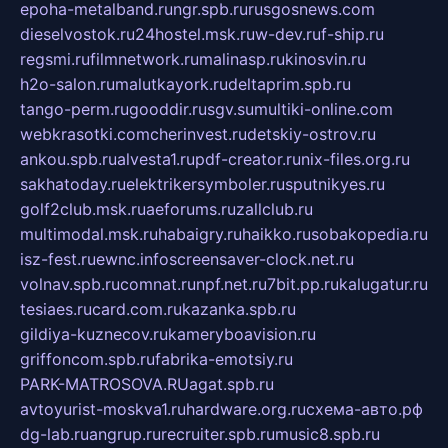
epoha-metalband.ru
ngr.spb.ru
rusgosnews.com
dieselvostok.ru
24hostel.msk.ru
w-dev.ru
f-ship.ru
regsmi.ru
filmnetwork.ru
malinasp.ru
kinosvin.ru
h2o-salon.ru
malutkayork.ru
deltaprim.spb.ru
tango-perm.ru
gooddir.ru
sgv.su
multiki-online.com
webkrasotki.com
cherinvest.ru
detskiy-ostrov.ru
ankou.spb.ru
alvesta1.ru
pdf-creator.ru
nix-files.org.ru
sakhatoday.ru
elektrikersymboler.ru
sputnikyes.ru
golf2club.msk.ru
aeforums.ru
zallclub.ru
multimodal.msk.ru
habaigry.ru
haikko.ru
sobakopedia.ru
isz-fest.ru
ewnc.info
screensaver-clock.net.ru
volnav.spb.ru
comnat.ru
npf.net.ru
7bit.pp.ru
kalugatur.ru
tesiaes.ru
card.com.ru
kazanka.spb.ru
gildiya-kuznecov.ru
kameryboavision.ru
griffoncom.spb.ru
fabrika-emotsiy.ru
PARK-MATROSOVA.RU
agat.spb.ru
avtoyurist-moskva1.ru
hardware.org.ru
схема-авто.рф
dg-lab.ru
angrup.ru
recruiter.spb.ru
music8.spb.ru