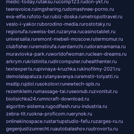
medic-today.ru
taksu.ru
comp123.ru
don-ykt.ru
teensvoice.ru
imgsharing.ru
domashnee-porno.ru
eva-elfie.ru
foto-tur.ru
biz-doska.ru
metropoltravel.ru
veslo-i-yakor.ru
borodino-media.ru
rostotsky.ru
regionufa.ru
weiss-bet.ru
zaryna.ru
casinotablet.ru
universalia.ru
remont-mebeli-moscow.ru
termomur.ru
clubfisher.ru
remstirufa.ru
erdamchi.ru
doramamama.ru
muraviovka-park.ru
worldofwoman.ru
clean-dreams.ru
arkrym.ru
kristinita.ru
dircomputer.ru
healthenter.ru
textexperts.ru
pivnaya-kruzhka.ru
kinofilmy-2021.ru
demolalapaluza.ru
tanyavanya.ru
remstir-tolyatti.ru
msdip.ru
jdol.ru
sokolovr.ru
newtech-spb.ru
rezemkleim.ru
massage-tai.ru
seonub.ru
zvonitut.ru
biolisichka24.ru
mncraft-download.ru
algoritm-sistema.ru
godflesh.ru
ru-industria.ru
zebra-tlt.ru
okna-proficom.ru
erynok.ru
onlinekinospace.ru
startupstudio-fefu.ru
zarges-ru.ru
gegenjustizunrecht.ru
autobalashov.ru
utrovortu.ru