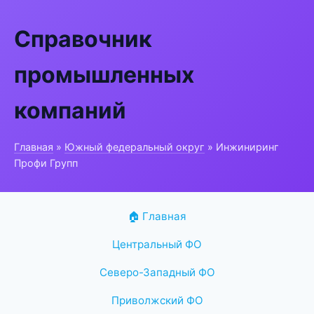
Справочник
промышленных
компаний
Главная
»
Южный федеральный округ
» Инжиниринг
Профи Групп
🏠 Главная
Центральный ФО
Северо-Западный ФО
Приволжский ФО