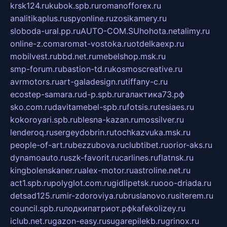
krsk124.ru
kubok.spb.ru
romanofforex.ru
analitikaplus.ru
spyonline.ru
zosikamery.ru
sloboda-ural.pp.ru
AUTO-COM.SU
hohota.net
alimy.ru
online-z.com
aromat-vostoka.ru
otdelkaexp.ru
mobilvest.ru
bbd.net.ru
mebelshop.msk.ru
smp-forum.ru
bastion-td.ru
kosmoscreative.ru
avrmotors.ru
art-galadesign.ru
tiffany-c.ru
ecostep-samara.ru
d-p.spb.ru
галактика73.рф
sko.com.ru
davitamebel-spb.ru
fotsis.ru
tesiaes.ru
kokoroyari.spb.ru
blesna-kazan.ru
mossilver.ru
lenderoq.ru
sergeydobrin.ru
tochkazvuka.msk.ru
people-of-art.ru
bezzubova.ru
clubtibet.ru
orior-aks.ru
dynamoauto.ru
szk-favorit.ru
carlines.ru
flatnsk.ru
kingbolenskaner.ru
alex-motor.ru
astroline.net.ru
act1.spb.ru
polyglot.com.ru
gidlipetsk.ru
ooo-driada.ru
detsad125.ru
mir-zdoroviya.ru
bruslanovo.ru
siterem.ru
council.spb.ru
лодкипатриот.рф
kafekolizey.ru
iclub.net.ru
gazon-easy.ru
sugarepilekb.ru
grinox.ru