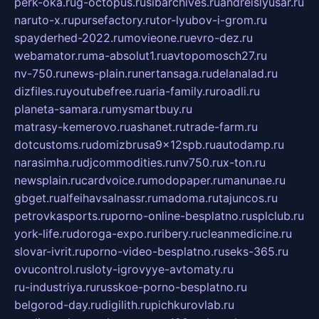
perk-oka.ru
g-octopus.ru
sibarchives.ru
andreislyusar.ru
naruto-x.ru
pursefactory.ru
tor-lyubov-i-grom.ru
spayderhed-2022.ru
movieone.ru
evro-dez.ru
webamator.ru
ma-absolut1.ru
avtopomosch27.ru
nv-750.ru
news-plain.ru
nertansaga.ru
delanalad.ru
dizfiles.ru
youtubefree.ru
aria-family.ru
roadli.ru
planeta-samara.ru
mysmartbuy.ru
matrasy-kemerovo.ru
ashanet.ru
trade-farm.ru
dotcustoms.ru
domizbrusa9x12spb.ru
autodamp.ru
narasimha.ru
djcommodities.ru
nv750.ru
x-ton.ru
newsplain.ru
cardvoice.ru
modopaper.ru
manunae.ru
gbget.ru
alfeihavsalnassr.ru
madoma.ru
tajuncos.ru
petrovkasports.ru
porno-online-besplatno.ru
splclub.ru
york-life.ru
doroga-expo.ru
ribery.ru
cleanmedicine.ru
slovar-ivrit.ru
porno-video-besplatno.ru
seks-365.ru
ovucontrol.ru
sloty-igrovyye-avtomaty.ru
ru-industriya.ru
russkoe-porno-besplatno.ru
belgorod-day.ru
digilith.ru
pichkurovlab.ru