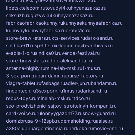
raszar.ru
vskrytie-zamkov-moskva113.ru
lipetsktelecom.ru
tovudyi4kuhnyanazakaz.ru
seksuzb.ru
guzywia4kuhnyanazakaz.ru
fabrikaofabrikaokuhny.ru
kuhnyaekuhnyaafabrika.ru
kuhnyaykuhnyayfabrika.ru
e-abis1c.ru
store-brawl-stars.ru
kts-services.ru
dark-sand.ru
sindika-01.ru
sp-life.ru
x-legion.ru
sib-archives.ru
e-abis-1-c.ru
sindika01.ru
venda-festival.ru
store-brawlstars.ru
dooraleksandria.ru
antenna-highly.ru
mine-lab-msk.ru
1-mus.ru
3-sex-porn.ru
ban-damn.ru
purse-factory.ru
viagra-tablet.ru
fasbags.ru
adler-jun.ru
bandamn.ru
fincontech.ru
3sexporn.ru
1mus.ru
darksand.ru
rebus-toys.ru
minelab-msk.ru
rtdco.ru
seo-prodvizhenie-sajtov-stroitelnyh-kompanij.ru
card-voice.ru
rulonnyygazon177.ru
snow-guard.ru
domizbrusa-9x12spb.ru
demaholding.ru
aalse.ru
a380club.ru
argentinamia.ru
perkoka.ru
movie-one.ru