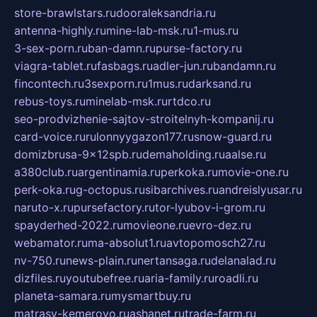
store-brawlstars.ru
dooraleksandria.ru
antenna-highly.ru
mine-lab-msk.ru
1-mus.ru
3-sex-porn.ru
ban-damn.ru
purse-factory.ru
viagra-tablet.ru
fasbags.ru
adler-jun.ru
bandamn.ru
fincontech.ru
3sexporn.ru
1mus.ru
darksand.ru
rebus-toys.ru
minelab-msk.ru
rtdco.ru
seo-prodvizhenie-sajtov-stroitelnyh-kompanij.ru
card-voice.ru
rulonnyygazon177.ru
snow-guard.ru
domizbrusa-9x12spb.ru
demaholding.ru
aalse.ru
a380club.ru
argentinamia.ru
perkoka.ru
movie-one.ru
perk-oka.ru
g-octopus.ru
sibarchives.ru
andreislyusar.ru
naruto-x.ru
pursefactory.ru
tor-lyubov-i-grom.ru
spayderhed-2022.ru
movieone.ru
evro-dez.ru
webamator.ru
ma-absolut1.ru
avtopomosch27.ru
nv-750.ru
news-plain.ru
nertansaga.ru
delanalad.ru
dizfiles.ru
youtubefree.ru
aria-family.ru
roadli.ru
planeta-samara.ru
mysmartbuy.ru
matrasy-kemerovo.ru
ashanet.ru
trade-farm.ru