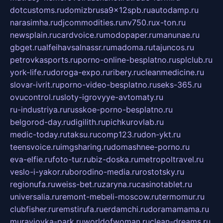
dotcustoms.ru
domizbrusa9x12spb.ru
autodamp.ru
narasimha.ru
djcommodities.ru
nv750.ru
x-ton.ru
newsplain.ru
cardvoice.ru
modopaper.ru
manunae.ru
gbget.ru
alfeihavsalnassr.ru
madoma.ru
tajuncos.ru
petrovkasports.ru
porno-online-besplatno.ru
splclub.ru
york-life.ru
doroga-expo.ru
ribery.ru
cleanmedicine.ru
slovar-ivrit.ru
porno-video-besplatno.ru
seks-365.ru
ovucontrol.ru
sloty-igrovyye-avtomaty.ru
ru-industriya.ru
russkoe-porno-besplatno.ru
belgorod-day.ru
digilith.ru
pichkurovlab.ru
medic-today.ru
taksu.ru
comp123.ru
don-ykt.ru
teensvoice.ru
imgsharing.ru
domashnee-porno.ru
eva-elfie.ru
foto-tur.ru
biz-doska.ru
metropoltravel.ru
veslo-i-yakor.ru
borodino-media.ru
rostotsky.ru
regionufa.ru
weiss-bet.ru
zaryna.ru
casinotablet.ru
universalia.ru
remont-mebeli-moscow.ru
termomur.ru
clubfisher.ru
remstirufa.ru
erdamchi.ru
doramamama.ru
muraviovka-park.ru
worldofwoman.ru
clean-dreams.ru