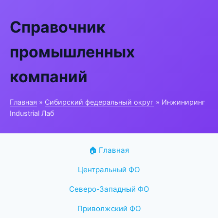
Справочник
промышленных
компаний
Главная
»
Сибирский федеральный округ
» Инжиниринг
Industrial Лаб
🏠 Главная
Центральный ФО
Северо-Западный ФО
Приволжский ФО