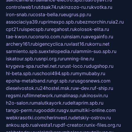
controlweb1.ru
tdsak74.ru
kinzozo-ru.ru
kvotka.ru
iron-snab.ru
costa-bella.ru
eugrus.pp.ru
associaciya39.ru
primexpo.spb.ru
bezmorchin.ru
ia2.ru
cpt21.ru
ispecspb.ru
regahost.ru
kolosok-elita.ru
tae-kwon.ru
consrio.com.ru
insiam.ru
avegainfo.ru
archery161.ru
bigencyclica.ru
vlast16.ru
korru.net
sarmiento.spb.su
extelopedia.ru
lammin-suo.spb.ru
iskatour.spb.ru
snpi.org.ru
running-line.ru
krygeva-spa.ru
chel.net.ru
rust-loco.ru
dugshop.ru
hl-beta.spb.ru
school494.spb.ru
mymubaby.ru
epoha-metalband.ru
ngr.spb.ru
rusgosnews.com
dieselvostok.ru
24hostel.msk.ru
w-dev.ru
f-ship.ru
regsmi.ru
filmnetwork.ru
malinasp.ru
kinosvin.ru
h2o-salon.ru
malutkayork.ru
deltaprim.spb.ru
tango-perm.ru
gooddir.ru
sgv.su
multiki-online.com
webkrasotki.com
cherinvest.ru
detskiy-ostrov.ru
ankou.spb.ru
alvesta1.ru
pdf-creator.ru
nix-files.org.ru