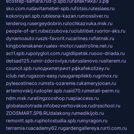
ecostep-samara.ru
d-p.spb.ru
галактика73.рф
sko.com.ru
davitamebel-spb.ru
fotsis.ru
tesiaes.ru
kokoroyari.spb.ru
blesna-kazan.ru
mossilver.ru
lenderoq.ru
sergeydobrin.ru
tochkazvuka.msk.ru
people-of-art.ru
bezzubova.ru
clubtibet.ru
orior-aks.ru
dynamoauto.ru
szk-favorit.ru
carlines.ru
flatnsk.ru
kingbolenskaner.ru
alex-motor.ru
astroline.net.ru
act1.spb.ru
polyglot.com.ru
gidlipetsk.ru
ooo-driada.ru
detsad125.ru
mir-zdoroviya.ru
bruslanovo.ru
siterem.ru
council.spb.ru
лодкипатриот.рф
kafekolizey.ru
iclub.net.ru
gazon-easy.ru
sugarepilekb.ru
grinox.ru
pylesostineco.ru
msts-ozarenie.ru
kameryjooan.ru
artemovskij.ru
dopler.spb.ru
aid70.ru
metall-perm.ru
ndm.msk.ru
ratingzooshop.ru
apiaccess.ru
globalautotrade.info
bezverhovskoe.ru
drsschool.ru
ZOOSMART.SPB.RU
dalakony.ru
medikijob.ru
remontt.spb.ru
photostudia.spb.ru
myragon.ru
terramia.ru
academy62.ru
gardengallereya.ru
rti.com.ru