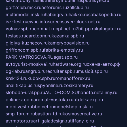
sakhatoday.ru
elektrikersymboler.ru
sputnikyes.ru
golf2club.msk.ru
aeforums.ru
zallclub.ru
multimodal.msk.ru
habaigry.ru
haikko.ru
sobakopedia.ru
isz-fest.ru
ewnc.info
screensaver-clock.net.ru
volnav.spb.ru
comnat.ru
npf.net.ru
7bit.pp.ru
kalugatur.ru
tesiaes.ru
card.com.ru
kazanka.spb.ru
gildiya-kuznecov.ru
kameryboavision.ru
griffoncom.spb.ru
fabrika-emotsiy.ru
PARK-MATROSOVA.RU
agat.spb.ru
avtoyurist-moskva1.ru
hardware.org.ru
схема-авто.рф
dg-lab.ru
angrup.ru
recruiter.spb.ru
music8.spb.ru
krsk124.ru
kubok.spb.ru
romanofforex.ru
analitikaplus.ru
spyonline.ru
zosikamery.ru
sloboda-ural.pp.ru
AUTO-COM.SU
hohota.net
alimy.ru
online-z.com
aromat-vostoka.ru
otdelkaexp.ru
mobilvest.ru
bbd.net.ru
mebelshop.msk.ru
smp-forum.ru
bastion-td.ru
kosmoscreative.ru
avrmotors.ru
art-galadesign.ru
tiffany-c.ru