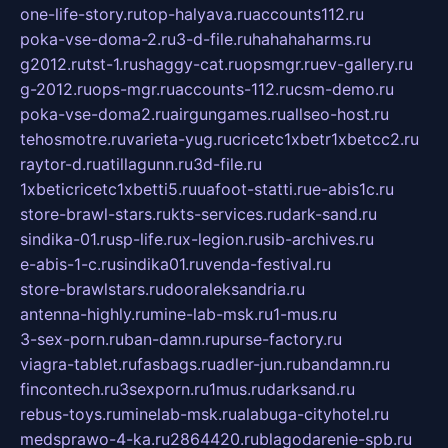
one-life-story.ru
top-halyava.ru
accounts112.ru
poka-vse-doma-2.ru
3-d-file.ru
hahahaharms.ru
g2012.ru
tst-1.ru
shaggy-cat.ru
opsmgr.ru
ev-gallery.ru
g-2012.ru
ops-mgr.ru
accounts-112.ru
csm-demo.ru
poka-vse-doma2.ru
airgungames.ru
allseo-host.ru
tehosmotre.ru
varieta-yug.ru
cricetc1xbetr1xbetcc2.ru
raytor-d.ru
atillagunn.ru
3d-file.ru
1xbeticricetc1xbetti5.ru
uafoot-statti.ru
e-abis1c.ru
store-brawl-stars.ru
kts-services.ru
dark-sand.ru
sindika-01.ru
sp-life.ru
x-legion.ru
sib-archives.ru
e-abis-1-c.ru
sindika01.ru
venda-festival.ru
store-brawlstars.ru
dooraleksandria.ru
antenna-highly.ru
mine-lab-msk.ru
1-mus.ru
3-sex-porn.ru
ban-damn.ru
purse-factory.ru
viagra-tablet.ru
fasbags.ru
adler-jun.ru
bandamn.ru
fincontech.ru
3sexporn.ru
1mus.ru
darksand.ru
rebus-toys.ru
minelab-msk.ru
alabuga-cityhotel.ru
medsprawo-4-ka.ru
2864420.ru
blagodarenie-spb.ru