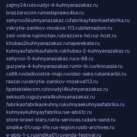
zajmy24.ru
tovudyi-4-kuhnyanazakaz.ru
brazzerscom.ru
medsprawo4ka.ru
xehyroo5kuhnyanazakaz.ru
fabrikayfabrikaefabrika.ru
vskrytie-zamkov-moskva-113.ru
biletnadom.ru
zed-online.ru
pimchax.ru
brazzers-hd.ru
z-host.ru
kitubeu2kuhnyanazakaz.ru
naperekate.ru
kuhnyaofabrikaufabrik.ru
kitubeu-2-kuhnyanazakaz.ru
xehyroo-5-kuhnyanazakaz.ru
cs-68.ru
guzywia-4-kuhnyanazakaz.ru
mir-tk.ru
vlknrussia.ru
cs68.ru
vladivostok-map.ru
video-seks.ru
bankaribi.ru
raszar.ru
vskrytie-zamkov-moskva113.ru
lipetsktelecom.ru
tovudyi4kuhnyanazakaz.ru
seksuzb.ru
guzywia4kuhnyanazakaz.ru
fabrikaofabrikaokuhny.ru
kuhnyaekuhnyaafabrika.ru
kuhnyaykuhnyayfabrika.ru
e-abis1c.ru
store-brawl-stars.ru
kts-services.ru
dark-sand.ru
sindika-01.ru
sp-life.ru
x-legion.ru
sib-archives.ru
e-abis-1-c.ru
sindika01.ru
venda-festival.ru