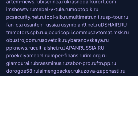
artem-news.ru
biserinca.ru
krasnodarkurort.com
imshowtv.ru
mebel-v-tule.ru
mobtopik.ru
pcsecurity.net.ru
tool-sib.ru
multimetrunit.ru
sp-tour.ru
fan-cs.ru
santeh-russia.ru
symbian9.net.ru
DSHAIR.RU
tmmotors.spb.ru
xjocuricopii.com
musavtomat.msk.ru
obustrojdom.ru
sovetcik.ru
ybaranovskaya.ru
ppknews.ru
cult-alshei.ru
JAPANRUSSIA.RU
proekciyamebel.ru
imper-finans.ru
rim.org.ru
glamourai.ru
brassminus.ru
zabor-pro.ru
ftn.pp.ru
dorogoe58.ru
laimengpacker.ru
kuzova-zapchasti.ru
sageerp.ru
taxodrom.ru
dsrazvitie.ru
hardcity.net.ru
ratinghomegames.ru
topservice25.ru
gubernyan.ru
gtglasslined.ru
ii4.ru
tssport.spb.ru
andorra24.com
blackwallstreet.ru
oboimos.ru
optim-doors.com.ru
ikuch.ru
nycr.org.ru
npa21.ru
vremya-ch.spb.ru
desert000.ru
ivtorgi.ru
ifiori.ru
catalog-statei.ru
dcv.org.ru
spetsmaster174.ru
ipkameryhiseeu.ru
dum26.ru
ruspol.spb.ru
fr-opendp.ru
kam-solnyshko.ru