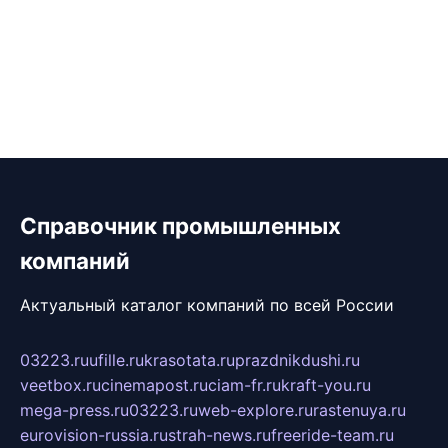
Справочник промышленных
компаний
Актуальный каталог компаний по всей России
03223.ru
ufille.ru
krasotata.ru
prazdnikdushi.ru
veetbox.ru
cinemapost.ru
ciam-fr.ru
kraft-you.ru
mega-press.ru
03223.ru
web-explore.ru
rastenuya.ru
eurovision-russia.ru
strah-news.ru
freeride-team.ru