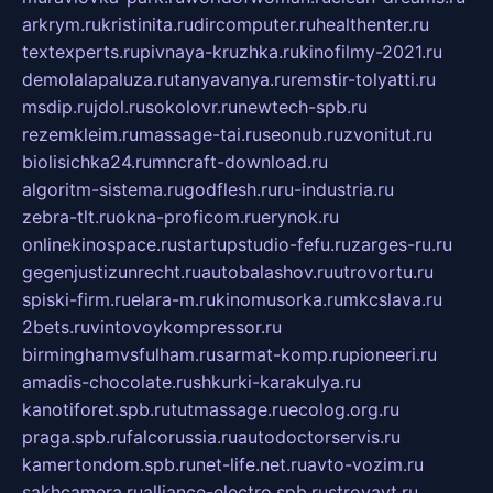
arkrym.ru
kristinita.ru
dircomputer.ru
healthenter.ru
textexperts.ru
pivnaya-kruzhka.ru
kinofilmy-2021.ru
demolalapaluza.ru
tanyavanya.ru
remstir-tolyatti.ru
msdip.ru
jdol.ru
sokolovr.ru
newtech-spb.ru
rezemkleim.ru
massage-tai.ru
seonub.ru
zvonitut.ru
biolisichka24.ru
mncraft-download.ru
algoritm-sistema.ru
godflesh.ru
ru-industria.ru
zebra-tlt.ru
okna-proficom.ru
erynok.ru
onlinekinospace.ru
startupstudio-fefu.ru
zarges-ru.ru
gegenjustizunrecht.ru
autobalashov.ru
utrovortu.ru
spiski-firm.ru
elara-m.ru
kinomusorka.ru
mkcslava.ru
2bets.ru
vintovoykompressor.ru
birminghamvsfulham.ru
sarmat-komp.ru
pioneeri.ru
amadis-chocolate.ru
shkurki-karakulya.ru
kanotiforet.spb.ru
tutmassage.ru
ecolog.org.ru
praga.spb.ru
falcorussia.ru
autodoctorservis.ru
kamertondom.spb.ru
net-life.net.ru
avto-vozim.ru
sakhcamera.ru
alliance-electro.spb.ru
stroyavt.ru