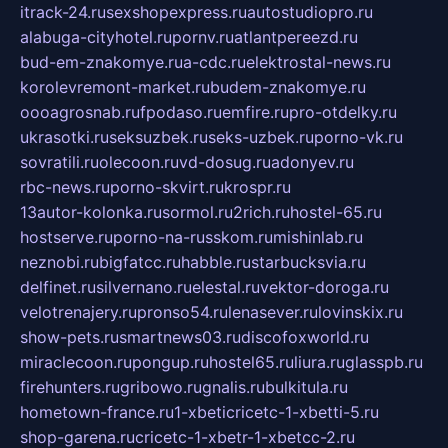
itrack-24.ru
sexshopexpress.ru
autostudiopro.ru
alabuga-cityhotel.ru
pornv.ru
atlantpereezd.ru
bud-em-znakomye.ru
a-cdc.ru
elektrostal-news.ru
korolevremont-market.ru
budem-znakomye.ru
oooagrosnab.ru
fpodaso.ru
emfire.ru
pro-otdelky.ru
ukrasotki.ru
seksuzbek.ru
seks-uzbek.ru
porno-vk.ru
sovratili.ru
olecoon.ru
vd-dosug.ru
adonyev.ru
rbc-news.ru
porno-skvirt.ru
krospr.ru
13autor-kolonka.ru
sormol.ru
2rich.ru
hostel-65.ru
hostserve.ru
porno-na-russkom.ru
mishinlab.ru
neznobi.ru
bigfatcc.ru
habble.ru
starbucksvia.ru
delfinet.ru
silvernano.ru
elestal.ru
vektor-doroga.ru
velotrenajery.ru
pronso54.ru
lenasever.ru
lovinskix.ru
show-pets.ru
smartnews03.ru
discofoxworld.ru
miraclecoon.ru
pongup.ru
hostel65.ru
liura.ru
glasspb.ru
firehunters.ru
gribowo.ru
gnalis.ru
bulkitula.ru
hometown-france.ru
1-xbeticricetc-1-xbetti-5.ru
shop-garena.ru
cricetc-1-xbetr-1-xbetcc-2.ru