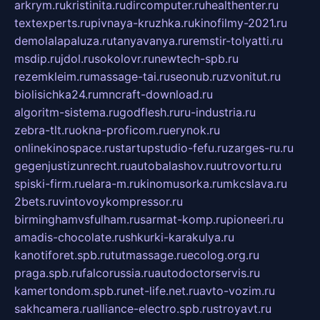
arkrym.ru
kristinita.ru
dircomputer.ru
healthenter.ru
textexperts.ru
pivnaya-kruzhka.ru
kinofilmy-2021.ru
demolalapaluza.ru
tanyavanya.ru
remstir-tolyatti.ru
msdip.ru
jdol.ru
sokolovr.ru
newtech-spb.ru
rezemkleim.ru
massage-tai.ru
seonub.ru
zvonitut.ru
biolisichka24.ru
mncraft-download.ru
algoritm-sistema.ru
godflesh.ru
ru-industria.ru
zebra-tlt.ru
okna-proficom.ru
erynok.ru
onlinekinospace.ru
startupstudio-fefu.ru
zarges-ru.ru
gegenjustizunrecht.ru
autobalashov.ru
utrovortu.ru
spiski-firm.ru
elara-m.ru
kinomusorka.ru
mkcslava.ru
2bets.ru
vintovoykompressor.ru
birminghamvsfulham.ru
sarmat-komp.ru
pioneeri.ru
amadis-chocolate.ru
shkurki-karakulya.ru
kanotiforet.spb.ru
tutmassage.ru
ecolog.org.ru
praga.spb.ru
falcorussia.ru
autodoctorservis.ru
kamertondom.spb.ru
net-life.net.ru
avto-vozim.ru
sakhcamera.ru
alliance-electro.spb.ru
stroyavt.ru