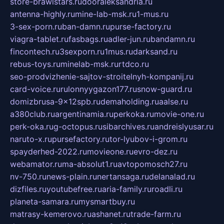
store-brawlstars.ru
dooraleksandria.ru
antenna-highly.ru
mine-lab-msk.ru
1-mus.ru
3-sex-porn.ru
ban-damn.ru
purse-factory.ru
viagra-tablet.ru
fasbags.ru
adler-jun.ru
bandamn.ru
fincontech.ru
3sexporn.ru
1mus.ru
darksand.ru
rebus-toys.ru
minelab-msk.ru
rtdco.ru
seo-prodvizhenie-sajtov-stroitelnyh-kompanij.ru
card-voice.ru
rulonnyygazon177.ru
snow-guard.ru
domizbrusa-9x12spb.ru
demaholding.ru
aalse.ru
a380club.ru
argentinamia.ru
perkoka.ru
movie-one.ru
perk-oka.ru
g-octopus.ru
sibarchives.ru
andreislyusar.ru
naruto-x.ru
pursefactory.ru
tor-lyubov-i-grom.ru
spayderhed-2022.ru
movieone.ru
evro-dez.ru
webamator.ru
ma-absolut1.ru
avtopomosch27.ru
nv-750.ru
news-plain.ru
nertansaga.ru
delanalad.ru
dizfiles.ru
youtubefree.ru
aria-family.ru
roadli.ru
planeta-samara.ru
mysmartbuy.ru
matrasy-kemerovo.ru
ashanet.ru
trade-farm.ru