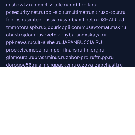
imshowtv.ru
mebel-v-tule.ru
mobtopik.ru
pcsecurity.net.ru
tool-sib.ru
multimetrunit.ru
sp-tour.ru
fan-cs.ru
santeh-russia.ru
symbian9.net.ru
DSHAIR.RU
tmmotors.spb.ru
xjocuricopii.com
musavtomat.msk.ru
obustrojdom.ru
sovetcik.ru
ybaranovskaya.ru
ppknews.ru
cult-alshei.ru
JAPANRUSSIA.RU
proekciyamebel.ru
imper-finans.ru
rim.org.ru
glamourai.ru
brassminus.ru
zabor-pro.ru
ftn.pp.ru
dorogoe58.ru
laimengpacker.ru
kuzova-zapchasti.ru
sageerp.ru
taxodrom.ru
dsrazvitie.ru
hardcity.net.ru
ratinghomegames.ru
topservice25.ru
gubernyan.ru
gtglasslined.ru
ii4.ru
tssport.spb.ru
andorra24.com
blackwallstreet.ru
oboimos.ru
optim-doors.com.ru
ikuch.ru
nycr.org.ru
npa21.ru
vremya-ch.spb.ru
desert000.ru
ivtorgi.ru
ifiori.ru
catalog-statei.ru
dcv.org.ru
spetsmaster174.ru
ipkameryhiseeu.ru
dum26.ru
ruspol.spb.ru
fr-opendp.ru
kam-solnyshko.ru
cheyenne-arapaho.ru
sevzapmetal.spb.ru