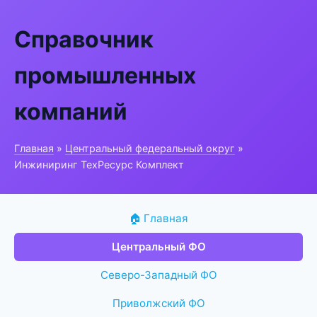
Справочник
промышленных
компаний
Главная
»
Центральный федеральный округ
»
Инжиниринг ТехРесурс Комплект
🏠 Главная
Центральный ФО
Северо-Западный ФО
Приволжский ФО