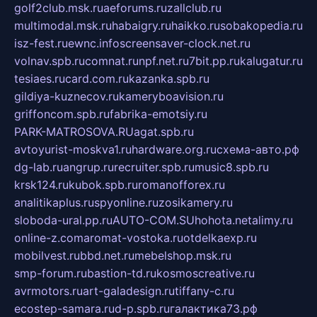
golf2club.msk.ru
aeforums.ru
zallclub.ru
multimodal.msk.ru
habaigry.ru
haikko.ru
sobakopedia.ru
isz-fest.ru
ewnc.info
screensaver-clock.net.ru
volnav.spb.ru
comnat.ru
npf.net.ru
7bit.pp.ru
kalugatur.ru
tesiaes.ru
card.com.ru
kazanka.spb.ru
gildiya-kuznecov.ru
kameryboavision.ru
griffoncom.spb.ru
fabrika-emotsiy.ru
PARK-MATROSOVA.RU
agat.spb.ru
avtoyurist-moskva1.ru
hardware.org.ru
схема-авто.рф
dg-lab.ru
angrup.ru
recruiter.spb.ru
music8.spb.ru
krsk124.ru
kubok.spb.ru
romanofforex.ru
analitikaplus.ru
spyonline.ru
zosikamery.ru
sloboda-ural.pp.ru
AUTO-COM.SU
hohota.net
alimy.ru
online-z.com
aromat-vostoka.ru
otdelkaexp.ru
mobilvest.ru
bbd.net.ru
mebelshop.msk.ru
smp-forum.ru
bastion-td.ru
kosmoscreative.ru
avrmotors.ru
art-galadesign.ru
tiffany-c.ru
ecostep-samara.ru
d-p.spb.ru
галактика73.рф