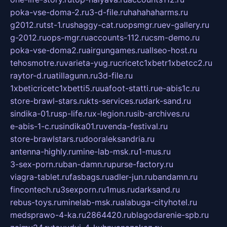
poka-vse-doma-2.ru
3-d-file.ru
hahahaharms.ru
g2012.ru
tst-1.ru
shaggy-cat.ru
opsmgr.ru
ev-gallery.ru
g-2012.ru
ops-mgr.ru
accounts-112.ru
csm-demo.ru
poka-vse-doma2.ru
airgungames.ru
allseo-host.ru
tehosmotre.ru
varieta-yug.ru
cricetc1xbetr1xbetcc2.ru
raytor-d.ru
atillagunn.ru
3d-file.ru
1xbeticricetc1xbetti5.ru
uafoot-statti.ru
e-abis1c.ru
store-brawl-stars.ru
kts-services.ru
dark-sand.ru
sindika-01.ru
sp-life.ru
x-legion.ru
sib-archives.ru
e-abis-1-c.ru
sindika01.ru
venda-festival.ru
store-brawlstars.ru
dooraleksandria.ru
antenna-highly.ru
mine-lab-msk.ru
1-mus.ru
3-sex-porn.ru
ban-damn.ru
purse-factory.ru
viagra-tablet.ru
fasbags.ru
adler-jun.ru
bandamn.ru
fincontech.ru
3sexporn.ru
1mus.ru
darksand.ru
rebus-toys.ru
minelab-msk.ru
alabuga-cityhotel.ru
medsprawo-4-ka.ru
2864420.ru
blagodarenie-spb.ru