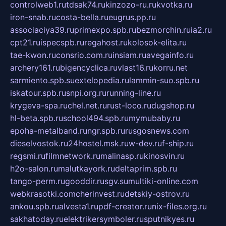
controlweb1.ru
tdsak74.ru
kinzozo-ru.ru
kvotka.ru
iron-snab.ru
costa-bella.ru
eugrus.pp.ru
associaciya39.ru
primexpo.spb.ru
bezmorchin.ru
ia2.ru
cpt21.ru
ispecspb.ru
regahost.ru
kolosok-elita.ru
tae-kwon.ru
consrio.com.ru
insiam.ru
avegainfo.ru
archery161.ru
bigencyclica.ru
vlast16.ru
korru.net
sarmiento.spb.su
extelopedia.ru
lammin-suo.spb.ru
iskatour.spb.ru
snpi.org.ru
running-line.ru
krygeva-spa.ru
chel.net.ru
rust-loco.ru
dugshop.ru
hl-beta.spb.ru
school494.spb.ru
mymubaby.ru
epoha-metalband.ru
ngr.spb.ru
rusgosnews.com
dieselvostok.ru
24hostel.msk.ru
w-dev.ru
f-ship.ru
regsmi.ru
filmnetwork.ru
malinasp.ru
kinosvin.ru
h2o-salon.ru
malutkayork.ru
deltaprim.spb.ru
tango-perm.ru
gooddir.ru
sgv.su
multiki-online.com
webkrasotki.com
cherinvest.ru
detskiy-ostrov.ru
ankou.spb.ru
alvesta1.ru
pdf-creator.ru
nix-files.org.ru
sakhatoday.ru
elektrikersymboler.ru
sputnikyes.ru