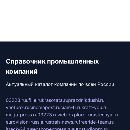
Справочник промышленных
компаний
Актуальный каталог компаний по всей России
03223.ru
ufille.ru
krasotata.ru
prazdnikdushi.ru
veetbox.ru
cinemapost.ru
ciam-fr.ru
kraft-you.ru
mega-press.ru
03223.ru
web-explore.ru
rastenuya.ru
eurovision-russia.ru
strah-news.ru
freeride-team.ru
itrack-24.ru
sexshopexpress.ru
autostudiopro.ru