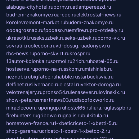
alabuga-cityhotel.ru
pornv.ru
atlantpereezd.ru
bud-em-znakomye.ru
a-cdc.ru
elektrostal-news.ru
korolevremont-market.ru
budem-znakomye.ru
oooagrosnab.ru
fpodaso.ru
emfire.ru
pro-otdelky.ru
ukrasotki.ru
seksuzbek.ru
seks-uzbek.ru
porno-vk.ru
sovratili.ru
olecoon.ru
vd-dosug.ru
adonyev.ru
rbc-news.ru
porno-skvirt.ru
krospr.ru
13autor-kolonka.ru
sormol.ru
2rich.ru
hostel-65.ru
hostserve.ru
porno-na-russkom.ru
mishinlab.ru
neznobi.ru
bigfatcc.ru
habble.ru
starbucksvia.ru
delfinet.ru
silvernano.ru
elestal.ru
vektor-doroga.ru
velotrenajery.ru
pronso54.ru
lenasever.ru
lovinskix.ru
show-pets.ru
smartnews03.ru
discofoxworld.ru
miraclecoon.ru
pongup.ru
hostel65.ru
liura.ru
glasspb.ru
firehunters.ru
gribowo.ru
gnalis.ru
bulkitula.ru
hometown-france.ru
1-xbeticricetc-1-xbetti-5.ru
shop-garena.ru
cricetc-1-xbetr-1-xbetcc-2.ru
one-life-story.ru
top-halyava.ru
accounts112.ru