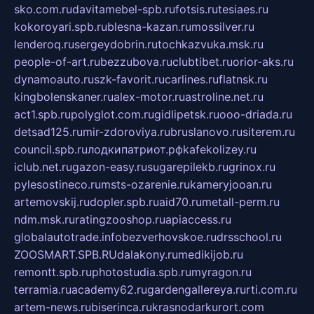
sko.com.ru
davitamebel-spb.ru
fotsis.ru
tesiaes.ru
kokoroyari.spb.ru
blesna-kazan.ru
mossilver.ru
lenderoq.ru
sergeydobrin.ru
tochkazvuka.msk.ru
people-of-art.ru
bezzubova.ru
clubtibet.ru
orior-aks.ru
dynamoauto.ru
szk-favorit.ru
carlines.ru
flatnsk.ru
kingbolenskaner.ru
alex-motor.ru
astroline.net.ru
act1.spb.ru
polyglot.com.ru
gidlipetsk.ru
ooo-driada.ru
detsad125.ru
mir-zdoroviya.ru
bruslanovo.ru
siterem.ru
council.spb.ru
лодкипатриот.рф
kafekolizey.ru
iclub.net.ru
gazon-easy.ru
sugarepilekb.ru
grinox.ru
pylesostineco.ru
msts-ozarenie.ru
kameryjooan.ru
artemovskij.ru
dopler.spb.ru
aid70.ru
metall-perm.ru
ndm.msk.ru
ratingzooshop.ru
apiaccess.ru
globalautotrade.info
bezverhovskoe.ru
drsschool.ru
ZOOSMART.SPB.RU
dalakony.ru
medikijob.ru
remontt.spb.ru
photostudia.spb.ru
myragon.ru
terramia.ru
academy62.ru
gardengallereya.ru
rti.com.ru
artem-news.ru
biserinca.ru
krasnodarkurort.com