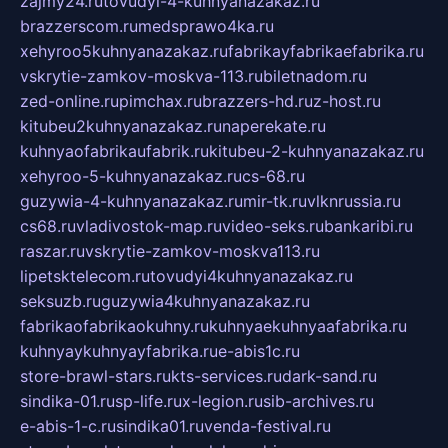
zajmy24.ru
tovudyi-4-kuhnyanazakaz.ru
brazzerscom.ru
medsprawo4ka.ru
xehyroo5kuhnyanazakaz.ru
fabrikayfabrikaefabrika.ru
vskrytie-zamkov-moskva-113.ru
biletnadom.ru
zed-online.ru
pimchax.ru
brazzers-hd.ru
z-host.ru
kitubeu2kuhnyanazakaz.ru
naperekate.ru
kuhnyaofabrikaufabrik.ru
kitubeu-2-kuhnyanazakaz.ru
xehyroo-5-kuhnyanazakaz.ru
cs-68.ru
guzywia-4-kuhnyanazakaz.ru
mir-tk.ru
vlknrussia.ru
cs68.ru
vladivostok-map.ru
video-seks.ru
bankaribi.ru
raszar.ru
vskrytie-zamkov-moskva113.ru
lipetsktelecom.ru
tovudyi4kuhnyanazakaz.ru
seksuzb.ru
guzywia4kuhnyanazakaz.ru
fabrikaofabrikaokuhny.ru
kuhnyaekuhnyaafabrika.ru
kuhnyaykuhnyayfabrika.ru
e-abis1c.ru
store-brawl-stars.ru
kts-services.ru
dark-sand.ru
sindika-01.ru
sp-life.ru
x-legion.ru
sib-archives.ru
e-abis-1-c.ru
sindika01.ru
venda-festival.ru