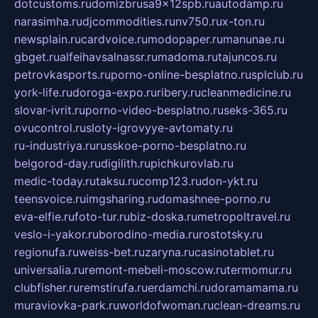
dotcustoms.ru
domizbrusa9x12spb.ru
autodamp.ru
narasimha.ru
djcommodities.ru
nv750.ru
x-ton.ru
newsplain.ru
cardvoice.ru
modopaper.ru
manunae.ru
gbget.ru
alfeihavsalnassr.ru
madoma.ru
tajuncos.ru
petrovkasports.ru
porno-online-besplatno.ru
splclub.ru
york-life.ru
doroga-expo.ru
ribery.ru
cleanmedicine.ru
slovar-ivrit.ru
porno-video-besplatno.ru
seks-365.ru
ovucontrol.ru
sloty-igrovyye-avtomaty.ru
ru-industriya.ru
russkoe-porno-besplatno.ru
belgorod-day.ru
digilith.ru
pichkurovlab.ru
medic-today.ru
taksu.ru
comp123.ru
don-ykt.ru
teensvoice.ru
imgsharing.ru
domashnee-porno.ru
eva-elfie.ru
foto-tur.ru
biz-doska.ru
metropoltravel.ru
veslo-i-yakor.ru
borodino-media.ru
rostotsky.ru
regionufa.ru
weiss-bet.ru
zaryna.ru
casinotablet.ru
universalia.ru
remont-mebeli-moscow.ru
termomur.ru
clubfisher.ru
remstirufa.ru
erdamchi.ru
doramamama.ru
muraviovka-park.ru
worldofwoman.ru
clean-dreams.ru