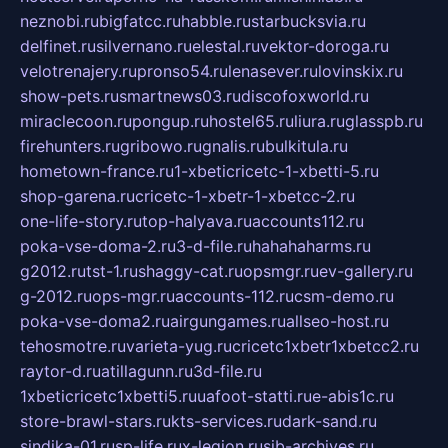
neznobi.ru
bigfatcc.ru
habble.ru
starbucksvia.ru
delfinet.ru
silvernano.ru
elestal.ru
vektor-doroga.ru
velotrenajery.ru
pronso54.ru
lenasever.ru
lovinskix.ru
show-pets.ru
smartnews03.ru
discofoxworld.ru
miraclecoon.ru
pongup.ru
hostel65.ru
liura.ru
glasspb.ru
firehunters.ru
gribowo.ru
gnalis.ru
bulkitula.ru
hometown-france.ru
1-xbeticricetc-1-xbetti-5.ru
shop-garena.ru
cricetc-1-xbetr-1-xbetcc-2.ru
one-life-story.ru
top-halyava.ru
accounts112.ru
poka-vse-doma-2.ru
3-d-file.ru
hahahaharms.ru
g2012.ru
tst-1.ru
shaggy-cat.ru
opsmgr.ru
ev-gallery.ru
g-2012.ru
ops-mgr.ru
accounts-112.ru
csm-demo.ru
poka-vse-doma2.ru
airgungames.ru
allseo-host.ru
tehosmotre.ru
varieta-yug.ru
cricetc1xbetr1xbetcc2.ru
raytor-d.ru
atillagunn.ru
3d-file.ru
1xbeticricetc1xbetti5.ru
uafoot-statti.ru
e-abis1c.ru
store-brawl-stars.ru
kts-services.ru
dark-sand.ru
sindika-01.ru
sp-life.ru
x-legion.ru
sib-archives.ru