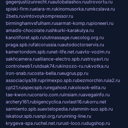
gegenjustizunrecht.ru
autobalashov.ru
utrovortu.ru
spiski-firm.ru
elara-m.ru
kinomusorka.ru
mkcslava.ru
2bets.ru
vintovoykompressor.ru
birminghamvsfulham.ru
sarmat-komp.ru
pioneeri.ru
amadis-chocolate.ru
shkurki-karakulya.ru
kanotiforet.spb.ru
tutmassage.ru
ecolog.org.ru
praga.spb.ru
falcorussia.ru
autodoctorservis.ru
kamertondom.spb.ru
net-life.net.ru
avto-vozim.ru
sakhcamera.ru
alliance-electro.spb.ru
stroyavt.ru
controlweb1.ru
tdsak74.ru
kinzozo-ru.ru
kvotka.ru
iron-snab.ru
costa-bella.ru
eugrus.pp.ru
associaciya39.ru
primexpo.spb.ru
bezmorchin.ru
ia2.ru
cpt21.ru
ispecspb.ru
regahost.ru
kolosok-elita.ru
tae-kwon.ru
consrio.com.ru
insiam.ru
avegainfo.ru
archery161.ru
bigencyclica.ru
vlast16.ru
korru.net
sarmiento.spb.su
extelopedia.ru
lammin-suo.spb.ru
iskatour.spb.ru
snpi.org.ru
running-line.ru
krygeva-spa.ru
chel.net.ru
rust-loco.ru
dugshop.ru