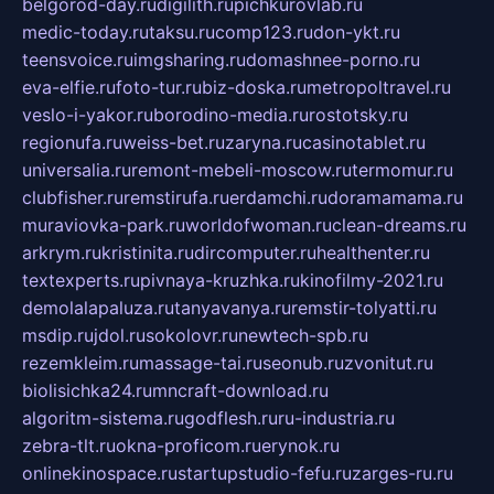
belgorod-day.ru
digilith.ru
pichkurovlab.ru
medic-today.ru
taksu.ru
comp123.ru
don-ykt.ru
teensvoice.ru
imgsharing.ru
domashnee-porno.ru
eva-elfie.ru
foto-tur.ru
biz-doska.ru
metropoltravel.ru
veslo-i-yakor.ru
borodino-media.ru
rostotsky.ru
regionufa.ru
weiss-bet.ru
zaryna.ru
casinotablet.ru
universalia.ru
remont-mebeli-moscow.ru
termomur.ru
clubfisher.ru
remstirufa.ru
erdamchi.ru
doramamama.ru
muraviovka-park.ru
worldofwoman.ru
clean-dreams.ru
arkrym.ru
kristinita.ru
dircomputer.ru
healthenter.ru
textexperts.ru
pivnaya-kruzhka.ru
kinofilmy-2021.ru
demolalapaluza.ru
tanyavanya.ru
remstir-tolyatti.ru
msdip.ru
jdol.ru
sokolovr.ru
newtech-spb.ru
rezemkleim.ru
massage-tai.ru
seonub.ru
zvonitut.ru
biolisichka24.ru
mncraft-download.ru
algoritm-sistema.ru
godflesh.ru
ru-industria.ru
zebra-tlt.ru
okna-proficom.ru
erynok.ru
onlinekinospace.ru
startupstudio-fefu.ru
zarges-ru.ru