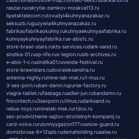
raszar.ru
vskrytie-zamkov-moskva113.ru
lipetsktelecom.ru
tovudyi4kuhnyanazakaz.ru
seksuzb.ru
guzywia4kuhnyanazakaz.ru
fabrikaofabrikaokuhny.ru
kuhnyaekuhnyaafabrika.ru
kuhnyaykuhnyayfabrika.ru
e-abis1c.ru
store-brawl-stars.ru
kts-services.ru
dark-sand.ru
sindika-01.ru
sp-life.ru
x-legion.ru
sib-archives.ru
e-abis-1-c.ru
sindika01.ru
venda-festival.ru
store-brawlstars.ru
dooraleksandria.ru
antenna-highly.ru
mine-lab-msk.ru
1-mus.ru
3-sex-porn.ru
ban-damn.ru
purse-factory.ru
viagra-tablet.ru
fasbags.ru
adler-jun.ru
bandamn.ru
fincontech.ru
3sexporn.ru
1mus.ru
darksand.ru
rebus-toys.ru
minelab-msk.ru
rtdco.ru
seo-prodvizhenie-sajtov-stroitelnyh-kompanij.ru
card-voice.ru
rulonnyygazon177.ru
snow-guard.ru
domizbrusa-9x12spb.ru
demaholding.ru
aalse.ru