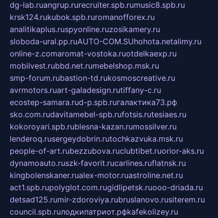
dg-lab.ru
angrup.ru
recruiter.spb.ru
music8.spb.ru
krsk124.ru
kubok.spb.ru
romanofforex.ru
analitikaplus.ru
spyonline.ru
zosikamery.ru
sloboda-ural.pp.ru
AUTO-COM.SU
hohota.net
alimy.ru
online-z.com
aromat-vostoka.ru
otdelkaexp.ru
mobilvest.ru
bbd.net.ru
mebelshop.msk.ru
smp-forum.ru
bastion-td.ru
kosmoscreative.ru
avrmotors.ru
art-galadesign.ru
tiffany-c.ru
ecostep-samara.ru
d-p.spb.ru
галактика73.рф
sko.com.ru
davitamebel-spb.ru
fotsis.ru
tesiaes.ru
kokoroyari.spb.ru
blesna-kazan.ru
mossilver.ru
lenderoq.ru
sergeydobrin.ru
tochkazvuka.msk.ru
people-of-art.ru
bezzubova.ru
clubtibet.ru
orior-aks.ru
dynamoauto.ru
szk-favorit.ru
carlines.ru
flatnsk.ru
kingbolenskaner.ru
alex-motor.ru
astroline.net.ru
act1.spb.ru
polyglot.com.ru
gidlipetsk.ru
ooo-driada.ru
detsad125.ru
mir-zdoroviya.ru
bruslanovo.ru
siterem.ru
council.spb.ru
лодкипатриот.рф
kafekolizey.ru