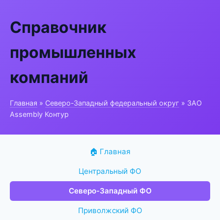
Справочник
промышленных
компаний
Главная
»
Северо-Западный федеральный округ
» ЗАО
Assembly Контур
🏠 Главная
Центральный ФО
Северо-Западный ФО
Приволжский ФО