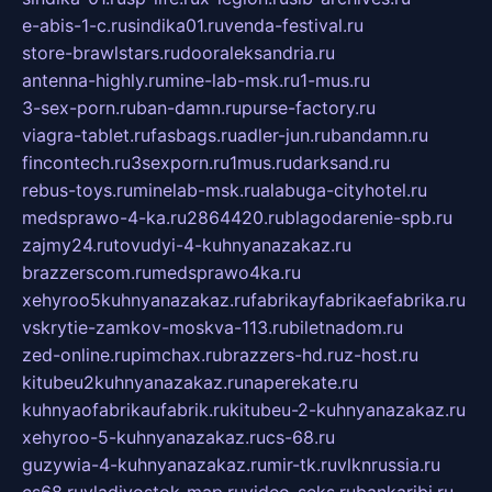
e-abis-1-c.ru
sindika01.ru
venda-festival.ru
store-brawlstars.ru
dooraleksandria.ru
antenna-highly.ru
mine-lab-msk.ru
1-mus.ru
3-sex-porn.ru
ban-damn.ru
purse-factory.ru
viagra-tablet.ru
fasbags.ru
adler-jun.ru
bandamn.ru
fincontech.ru
3sexporn.ru
1mus.ru
darksand.ru
rebus-toys.ru
minelab-msk.ru
alabuga-cityhotel.ru
medsprawo-4-ka.ru
2864420.ru
blagodarenie-spb.ru
zajmy24.ru
tovudyi-4-kuhnyanazakaz.ru
brazzerscom.ru
medsprawo4ka.ru
xehyroo5kuhnyanazakaz.ru
fabrikayfabrikaefabrika.ru
vskrytie-zamkov-moskva-113.ru
biletnadom.ru
zed-online.ru
pimchax.ru
brazzers-hd.ru
z-host.ru
kitubeu2kuhnyanazakaz.ru
naperekate.ru
kuhnyaofabrikaufabrik.ru
kitubeu-2-kuhnyanazakaz.ru
xehyroo-5-kuhnyanazakaz.ru
cs-68.ru
guzywia-4-kuhnyanazakaz.ru
mir-tk.ru
vlknrussia.ru
cs68.ru
vladivostok-map.ru
video-seks.ru
bankaribi.ru