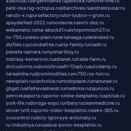
a380club.ru
argentinamia.ru
perkoka.ru
movie-one.ru
perk-oka.ru
g-octopus.ru
sibarchives.ru
andreislyusar.ru
naruto-x.ru
pursefactory.ru
tor-lyubov-i-grom.ru
spayderhed-2022.ru
movieone.ru
evro-dez.ru
webamator.ru
ma-absolut1.ru
avtopomosch27.ru
nv-750.ru
news-plain.ru
nertansaga.ru
delanalad.ru
dizfiles.ru
youtubefree.ru
aria-family.ru
roadli.ru
planeta-samara.ru
mysmartbuy.ru
matrasy-kemerovo.ru
ashanet.ru
trade-farm.ru
dotcustoms.ru
domizbrusa9x12spb.ru
autodamp.ru
narasimha.ru
djcommodities.ru
nv750.ru
x-ton.ru
newsplain.ru
cardvoice.ru
modopaper.ru
manunae.ru
gbget.ru
alfeihavsalnassr.ru
madoma.ru
tajuncos.ru
petrovkasports.ru
porno-online-besplatno.ru
splclub.ru
york-life.ru
doroga-expo.ru
ribery.ru
cleanmedicine.ru
slovar-ivrit.ru
porno-video-besplatno.ru
seks-365.ru
ovucontrol.ru
sloty-igrovyye-avtomaty.ru
ru-industriya.ru
russkoe-porno-besplatno.ru