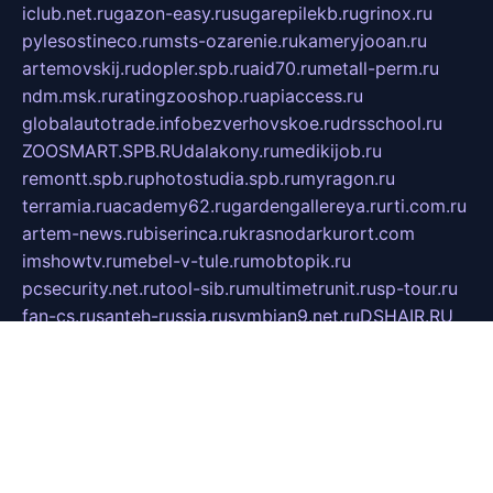
iclub.net.ru
gazon-easy.ru
sugarepilekb.ru
grinox.ru
pylesostineco.ru
msts-ozarenie.ru
kameryjooan.ru
artemovskij.ru
dopler.spb.ru
aid70.ru
metall-perm.ru
ndm.msk.ru
ratingzooshop.ru
apiaccess.ru
globalautotrade.info
bezverhovskoe.ru
drsschool.ru
ZOOSMART.SPB.RU
dalakony.ru
medikijob.ru
remontt.spb.ru
photostudia.spb.ru
myragon.ru
terramia.ru
academy62.ru
gardengallereya.ru
rti.com.ru
artem-news.ru
biserinca.ru
krasnodarkurort.com
imshowtv.ru
mebel-v-tule.ru
mobtopik.ru
pcsecurity.net.ru
tool-sib.ru
multimetrunit.ru
sp-tour.ru
fan-cs.ru
santeh-russia.ru
symbian9.net.ru
DSHAIR.RU
tmmotors.spb.ru
xjocuricopii.com
musavtomat.msk.ru
obustrojdom.ru
sovetcik.ru
ybaranovskaya.ru
ppknews.ru
cult-alshei.ru
JAPANRUSSIA.RU
proekciyamebel.ru
imper-finans.ru
rim.org.ru
glamourai.ru
brassminus.ru
zabor-pro.ru
ftn.pp.ru
dorogoe58.ru
laimengpacker.ru
kuzova-zapchasti.ru