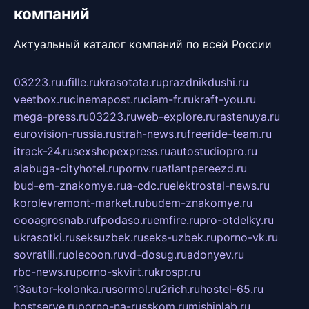
компаний
Актуальный каталог компаний по всей России
03223.ru
ufille.ru
krasotata.ru
prazdnikdushi.ru
veetbox.ru
cinemapost.ru
ciam-fr.ru
kraft-you.ru
mega-press.ru
03223.ru
web-explore.ru
rastenuya.ru
eurovision-russia.ru
strah-news.ru
freeride-team.ru
itrack-24.ru
sexshopexpress.ru
autostudiopro.ru
alabuga-cityhotel.ru
pornv.ru
atlantpereezd.ru
bud-em-znakomye.ru
a-cdc.ru
elektrostal-news.ru
korolevremont-market.ru
budem-znakomye.ru
oooagrosnab.ru
fpodaso.ru
emfire.ru
pro-otdelky.ru
ukrasotki.ru
seksuzbek.ru
seks-uzbek.ru
porno-vk.ru
sovratili.ru
olecoon.ru
vd-dosug.ru
adonyev.ru
rbc-news.ru
porno-skvirt.ru
krospr.ru
13autor-kolonka.ru
sormol.ru
2rich.ru
hostel-65.ru
hostserve.ru
porno-na-russkom.ru
mishinlab.ru