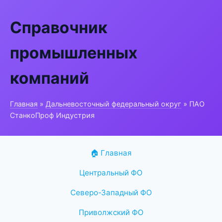
Справочник
промышленных
компаний
Главная
»
Дальневосточный федеральный округ
» ПАО
СтанкоПроф Индустрия
🏠 Главная
Центральный ФО
Северо-Западный ФО
Приволжский ФО