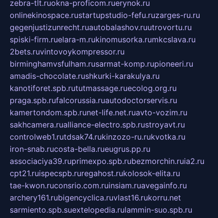
zebra-tlt.ru
okna-proficom.ru
erynok.ru
onlinekinospace.ru
startupstudio-fefu.ru
zarges-ru.ru
gegenjustizunrecht.ru
autobalashov.ru
utrovortu.ru
spiski-firm.ru
elara-m.ru
kinomusorka.ru
mkcslava.ru
2bets.ru
vintovoykompressor.ru
birminghamvsfulham.ru
sarmat-komp.ru
pioneeri.ru
amadis-chocolate.ru
shkurki-karakulya.ru
kanotiforet.spb.ru
tutmassage.ru
ecolog.org.ru
praga.spb.ru
falcorussia.ru
autodoctorservis.ru
kamertondom.spb.ru
net-life.net.ru
avto-vozim.ru
sakhcamera.ru
alliance-electro.spb.ru
stroyavt.ru
controlweb1.ru
tdsak74.ru
kinzozo-ru.ru
kvotka.ru
iron-snab.ru
costa-bella.ru
eugrus.pp.ru
associaciya39.ru
primexpo.spb.ru
bezmorchin.ru
ia2.ru
cpt21.ru
ispecspb.ru
regahost.ru
kolosok-elita.ru
tae-kwon.ru
consrio.com.ru
insiam.ru
avegainfo.ru
archery161.ru
bigencyclica.ru
vlast16.ru
korru.net
sarmiento.spb.su
extelopedia.ru
lammin-suo.spb.ru