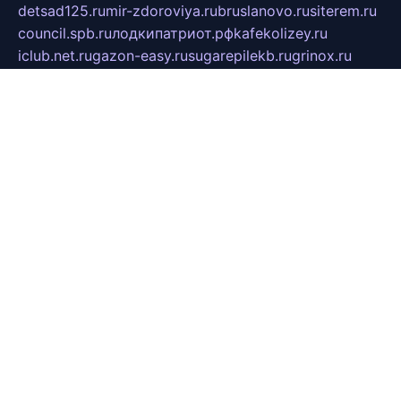
detsad125.ru
mir-zdoroviya.ru
bruslanovo.ru
siterem.ru
council.spb.ru
лодкипатриот.рф
kafekolizey.ru
iclub.net.ru
gazon-easy.ru
sugarepilekb.ru
grinox.ru
pylesostineco.ru
msts-ozarenie.ru
kameryjooan.ru
artemovskij.ru
dopler.spb.ru
aid70.ru
metall-perm.ru
ndm.msk.ru
ratingzooshop.ru
apiaccess.ru
globalautotrade.info
bezverhovskoe.ru
drsschool.ru
ZOOSMART.SPB.RU
dalakony.ru
medikijob.ru
remontt.spb.ru
photostudia.spb.ru
myragon.ru
terramia.ru
academy62.ru
gardengallereya.ru
rti.com.ru
artem-news.ru
biserinca.ru
krasnodarkurort.com
imshowtv.ru
mebel-v-tule.ru
mobtopik.ru
pcsecurity.net.ru
tool-sib.ru
multimetrunit.ru
sp-tour.ru
fan-cs.ru
santeh-russia.ru
symbian9.net.ru
DSHAIR.RU
tmmotors.spb.ru
xjocuricopii.com
musavtomat.msk.ru
obustrojdom.ru
sovetcik.ru
ybaranovskaya.ru
ppknews.ru
cult-alshei.ru
JAPANRUSSIA.RU
proekciyamebel.ru
imper-finans.ru
rim.org.ru