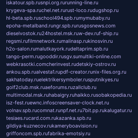
iskatour.spb.ru
snpi.org.ru
running-line.ru
krygeva-spa.ru
chel.net.ru
rust-loco.ru
dugshop.ru
hl-beta.spb.ru
school494.spb.ru
mymubaby.ru
epoha-metalband.ru
ngr.spb.ru
rusgosnews.com
dieselvostok.ru
24hostel.msk.ru
w-dev.ru
f-ship.ru
regsmi.ru
filmnetwork.ru
malinasp.ru
kinosvin.ru
h2o-salon.ru
malutkayork.ru
deltaprim.spb.ru
tango-perm.ru
gooddir.ru
sgv.su
multiki-online.com
webkrasotki.com
cherinvest.ru
detskiy-ostrov.ru
ankou.spb.ru
alvesta1.ru
pdf-creator.ru
nix-files.org.ru
sakhatoday.ru
elektrikersymboler.ru
sputnikyes.ru
golf2club.msk.ru
aeforums.ru
zallclub.ru
multimodal.msk.ru
habaigry.ru
haikko.ru
sobakopedia.ru
isz-fest.ru
ewnc.info
screensaver-clock.net.ru
volnav.spb.ru
comnat.ru
npf.net.ru
7bit.pp.ru
kalugatur.ru
tesiaes.ru
card.com.ru
kazanka.spb.ru
gildiya-kuznecov.ru
kameryboavision.ru
griffoncom.spb.ru
fabrika-emotsiy.ru