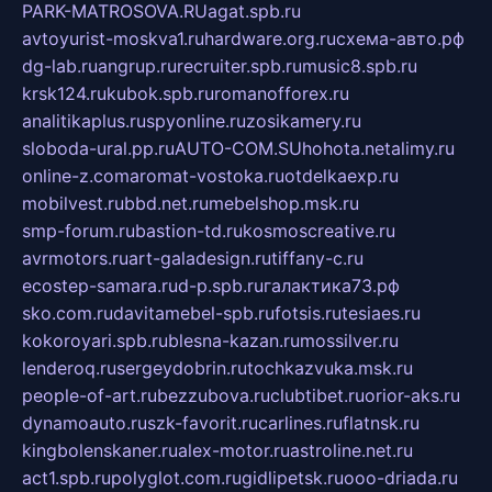
PARK-MATROSOVA.RU
agat.spb.ru
avtoyurist-moskva1.ru
hardware.org.ru
схема-авто.рф
dg-lab.ru
angrup.ru
recruiter.spb.ru
music8.spb.ru
krsk124.ru
kubok.spb.ru
romanofforex.ru
analitikaplus.ru
spyonline.ru
zosikamery.ru
sloboda-ural.pp.ru
AUTO-COM.SU
hohota.net
alimy.ru
online-z.com
aromat-vostoka.ru
otdelkaexp.ru
mobilvest.ru
bbd.net.ru
mebelshop.msk.ru
smp-forum.ru
bastion-td.ru
kosmoscreative.ru
avrmotors.ru
art-galadesign.ru
tiffany-c.ru
ecostep-samara.ru
d-p.spb.ru
галактика73.рф
sko.com.ru
davitamebel-spb.ru
fotsis.ru
tesiaes.ru
kokoroyari.spb.ru
blesna-kazan.ru
mossilver.ru
lenderoq.ru
sergeydobrin.ru
tochkazvuka.msk.ru
people-of-art.ru
bezzubova.ru
clubtibet.ru
orior-aks.ru
dynamoauto.ru
szk-favorit.ru
carlines.ru
flatnsk.ru
kingbolenskaner.ru
alex-motor.ru
astroline.net.ru
act1.spb.ru
polyglot.com.ru
gidlipetsk.ru
ooo-driada.ru