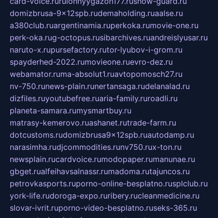
card-voice.ru
rulonnyygazon177.ru
snow-guard.ru
domizbrusa-9x12spb.ru
demaholding.ru
aalse.ru
a380club.ru
argentinamia.ru
perkoka.ru
movie-one.ru
perk-oka.ru
g-octopus.ru
sibarchives.ru
andreislyusar.ru
naruto-x.ru
pursefactory.ru
tor-lyubov-i-grom.ru
spayderhed-2022.ru
movieone.ru
evro-dez.ru
webamator.ru
ma-absolut1.ru
avtopomosch27.ru
nv-750.ru
news-plain.ru
nertansaga.ru
delanalad.ru
dizfiles.ru
youtubefree.ru
aria-family.ru
roadli.ru
planeta-samara.ru
mysmartbuy.ru
matrasy-kemerovo.ru
ashanet.ru
trade-farm.ru
dotcustoms.ru
domizbrusa9x12spb.ru
autodamp.ru
narasimha.ru
djcommodities.ru
nv750.ru
x-ton.ru
newsplain.ru
cardvoice.ru
modopaper.ru
manunae.ru
gbget.ru
alfeihavsalnassr.ru
madoma.ru
tajuncos.ru
petrovkasports.ru
porno-online-besplatno.ru
splclub.ru
york-life.ru
doroga-expo.ru
ribery.ru
cleanmedicine.ru
slovar-ivrit.ru
porno-video-besplatno.ru
seks-365.ru