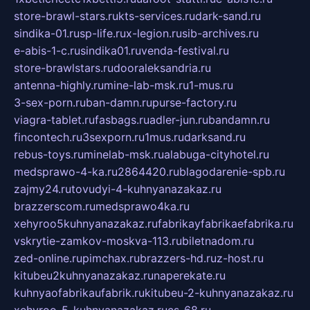
store-brawl-stars.ru
kts-services.ru
dark-sand.ru
sindika-01.ru
sp-life.ru
x-legion.ru
sib-archives.ru
e-abis-1-c.ru
sindika01.ru
venda-festival.ru
store-brawlstars.ru
dooraleksandria.ru
antenna-highly.ru
mine-lab-msk.ru
1-mus.ru
3-sex-porn.ru
ban-damn.ru
purse-factory.ru
viagra-tablet.ru
fasbags.ru
adler-jun.ru
bandamn.ru
fincontech.ru
3sexporn.ru
1mus.ru
darksand.ru
rebus-toys.ru
minelab-msk.ru
alabuga-cityhotel.ru
medsprawo-4-ka.ru
2864420.ru
blagodarenie-spb.ru
zajmy24.ru
tovudyi-4-kuhnyanazakaz.ru
brazzerscom.ru
medsprawo4ka.ru
xehyroo5kuhnyanazakaz.ru
fabrikayfabrikaefabrika.ru
vskrytie-zamkov-moskva-113.ru
biletnadom.ru
zed-online.ru
pimchax.ru
brazzers-hd.ru
z-host.ru
kitubeu2kuhnyanazakaz.ru
naperekate.ru
kuhnyaofabrikaufabrik.ru
kitubeu-2-kuhnyanazakaz.ru
xehyroo-5-kuhnyanazakaz.ru
cs-68.ru