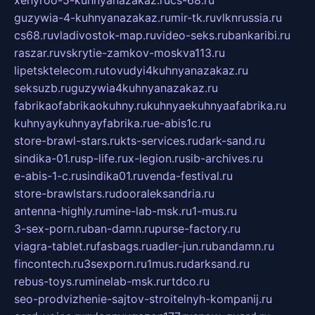
guzywia-4-kuhnyanazakaz.ru
mir-tk.ru
vlknrussia.ru
cs68.ru
vladivostok-map.ru
video-seks.ru
bankaribi.ru
raszar.ru
vskrytie-zamkov-moskva113.ru
lipetsktelecom.ru
tovudyi4kuhnyanazakaz.ru
seksuzb.ru
guzywia4kuhnyanazakaz.ru
fabrikaofabrikaokuhny.ru
kuhnyaekuhnyaafabrika.ru
kuhnyaykuhnyayfabrika.ru
e-abis1c.ru
store-brawl-stars.ru
kts-services.ru
dark-sand.ru
sindika-01.ru
sp-life.ru
x-legion.ru
sib-archives.ru
e-abis-1-c.ru
sindika01.ru
venda-festival.ru
store-brawlstars.ru
dooraleksandria.ru
antenna-highly.ru
mine-lab-msk.ru
1-mus.ru
3-sex-porn.ru
ban-damn.ru
purse-factory.ru
viagra-tablet.ru
fasbags.ru
adler-jun.ru
bandamn.ru
fincontech.ru
3sexporn.ru
1mus.ru
darksand.ru
rebus-toys.ru
minelab-msk.ru
rtdco.ru
seo-prodvizhenie-sajtov-stroitelnyh-kompanij.ru