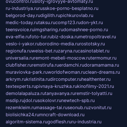
ovucontrol.ru
sloty-igrovyye-avtomaty.ru
ru-industriya.ru
russkoe-porno-besplatno.ru
belgorod-day.ru
digilith.ru
pichkurovlab.ru
medic-today.ru
taksu.ru
comp123.ru
don-ykt.ru
teensvoice.ru
imgsharing.ru
domashnee-porno.ru
eva-elfie.ru
foto-tur.ru
biz-doska.ru
metropoltravel.ru
veslo-i-yakor.ru
borodino-media.ru
rostotsky.ru
regionufa.ru
weiss-bet.ru
zaryna.ru
casinotablet.ru
universalia.ru
remont-mebeli-moscow.ru
termomur.ru
clubfisher.ru
remstirufa.ru
erdamchi.ru
doramamama.ru
muraviovka-park.ru
worldofwoman.ru
clean-dreams.ru
arkrym.ru
kristinita.ru
dircomputer.ru
healthenter.ru
textexperts.ru
pivnaya-kruzhka.ru
kinofilmy-2021.ru
demolalapaluza.ru
tanyavanya.ru
remstir-tolyatti.ru
msdip.ru
jdol.ru
sokolovr.ru
newtech-spb.ru
rezemkleim.ru
massage-tai.ru
seonub.ru
zvonitut.ru
biolisichka24.ru
mncraft-download.ru
algoritm-sistema.ru
godflesh.ru
ru-industria.ru