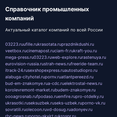
Справочник промышленных
компаний
Актуальный каталог компаний по всей России
03223.ru
ufille.ru
krasotata.ru
prazdnikdushi.ru
veetbox.ru
cinemapost.ru
ciam-fr.ru
kraft-you.ru
mega-press.ru
03223.ru
web-explore.ru
rastenuya.ru
eurovision-russia.ru
strah-news.ru
freeride-team.ru
itrack-24.ru
sexshopexpress.ru
autostudiopro.ru
alabuga-cityhotel.ru
pornv.ru
atlantpereezd.ru
bud-em-znakomye.ru
a-cdc.ru
elektrostal-news.ru
korolevremont-market.ru
budem-znakomye.ru
oooagrosnab.ru
fpodaso.ru
emfire.ru
pro-otdelky.ru
ukrasotki.ru
seksuzbek.ru
seks-uzbek.ru
porno-vk.ru
sovratili.ru
olecoon.ru
vd-dosug.ru
adonyev.ru
rbc-news.ru
porno-skvirt.ru
krospr.ru