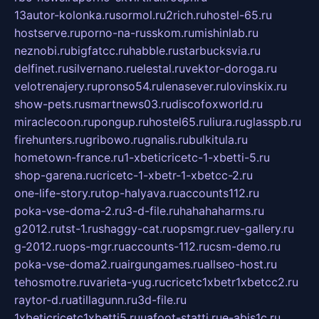
13autor-kolonka.ru
sormol.ru
2rich.ru
hostel-65.ru
hostserve.ru
porno-na-russkom.ru
mishinlab.ru
neznobi.ru
bigfatcc.ru
habble.ru
starbucksvia.ru
delfinet.ru
silvernano.ru
elestal.ru
vektor-doroga.ru
velotrenajery.ru
pronso54.ru
lenasever.ru
lovinskix.ru
show-pets.ru
smartnews03.ru
discofoxworld.ru
miraclecoon.ru
pongup.ru
hostel65.ru
liura.ru
glasspb.ru
firehunters.ru
gribowo.ru
gnalis.ru
bulkitula.ru
hometown-france.ru
1-xbeticricetc-1-xbetti-5.ru
shop-garena.ru
cricetc-1-xbetr-1-xbetcc-2.ru
one-life-story.ru
top-halyava.ru
accounts112.ru
poka-vse-doma-2.ru
3-d-file.ru
hahahaharms.ru
g2012.ru
tst-1.ru
shaggy-cat.ru
opsmgr.ru
ev-gallery.ru
g-2012.ru
ops-mgr.ru
accounts-112.ru
csm-demo.ru
poka-vse-doma2.ru
airgungames.ru
allseo-host.ru
tehosmotre.ru
varieta-yug.ru
cricetc1xbetr1xbetcc2.ru
raytor-d.ru
atillagunn.ru
3d-file.ru
1xbeticricetc1xbetti5.ru
uafoot-statti.ru
e-abis1c.ru