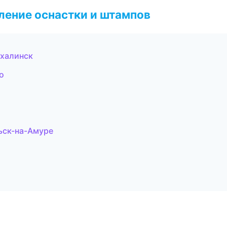
ление оснастки и штампов
халинск
о
ьск-на-Амуре