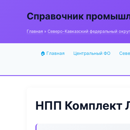
Справочник промышл
Главная
»
Северо-Кавказский федеральный окру
🏠 Главная
Центральный ФО
Севе
НПП Комплект 