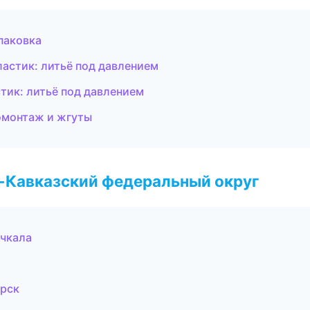
паковка
астик: литьё под давлением
ик: литьё под давлением
ромонтаж и жгуты
о-Кавказский федеральный округ
чкала
орск