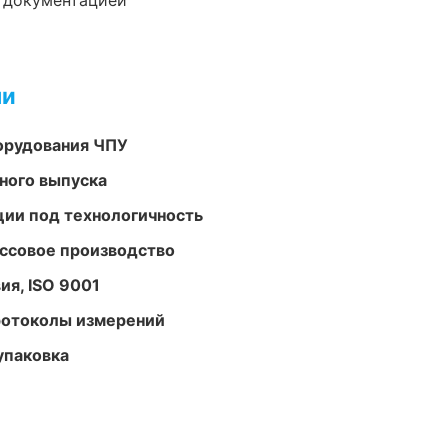
е документацией
ми
орудования ЧПУ
ного выпуска
ции под технологичность
ассовое производство
ия, ISO 9001
ротоколы измерений
упаковка