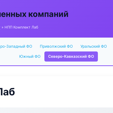
енных компаний
г
» НПП Комплект Лаб
ро-Западный ФО
Приволжский ФО
Уральский ФО
Южный ФО
Северо-Кавказский ФО
Лаб