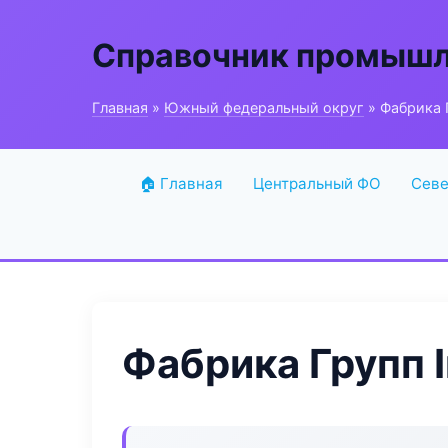
Справочник промышл
Главная
»
Южный федеральный округ
» Фабрика Г
🏠 Главная
Центральный ФО
Севе
Фабрика Групп I