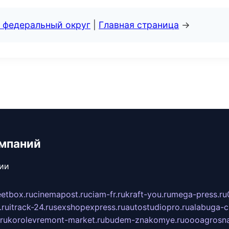
 федеральный округ
|
Главная страница
→
мпаний
сии
eetbox.ru
cinemapost.ru
ciam-fr.ru
kraft-you.ru
mega-press.ru
.ru
itrack-24.ru
sexshopexpress.ru
autostudiopro.ru
alabuga-ci
ru
korolevremont-market.ru
budem-znakomye.ru
oooagrosna