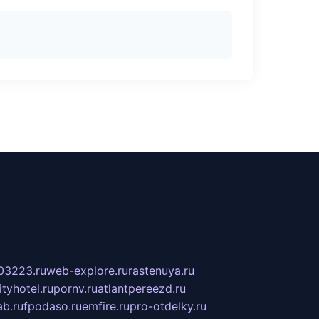
03223.ru
web-explore.ru
rastenuya.ru
tyhotel.ru
pornv.ru
atlantpereezd.ru
b.ru
fpodaso.ru
emfire.ru
pro-otdelky.ru