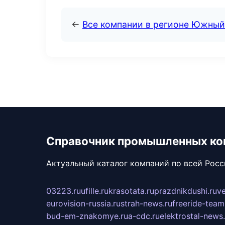
←
Все компании в регионе Южный
Справочник промышленных ко
Актуальный каталог компаний по всей Рос
03223.ru
ufille.ru
krasotata.ru
prazdnikdushi.ru
v
eurovision-russia.ru
strah-news.ru
freeride-team
bud-em-znakomye.ru
a-cdc.ru
elektrostal-news.