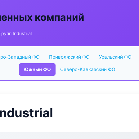
енных компаний
рупп Industrial
ро-Западный ФО
Приволжский ФО
Уральский ФО
Южный ФО
Северо-Кавказский ФО
ndustrial