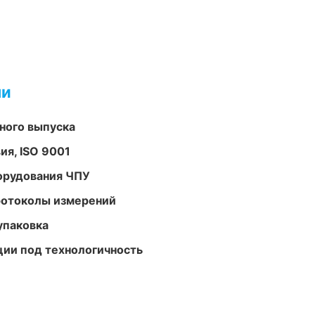
ми
ного выпуска
ия, ISO 9001
орудования ЧПУ
ротоколы измерений
упаковка
ции под технологичность