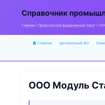
Справочник промышл
Главная
»
Приволжский федеральный округ
» ОО
🏠 Главная
Центральный ФО
Севе
ООО Модуль С