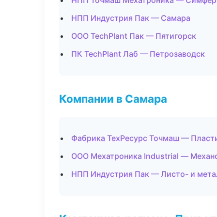
НПП Точмаш Мехатроника — Симфер
НПП Индустрия Пак — Самара
ООО TechPlant Пак — Пятигорск
ПК TechPlant Лаб — Петрозаводск
Компании в Самара
Фабрика ТехРесурс Точмаш — Пласти
ООО Мехатроника Industrial — Механ
НПП Индустрия Пак — Листо- и мет