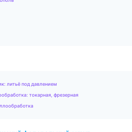
ополь
к: литьё под давлением
ообработка: токарная, фрезерная
аллообработка