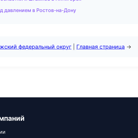
д давлением в Ростов-на-Дону
лжский федеральный округ
|
Главная страница
→
мпаний
сии