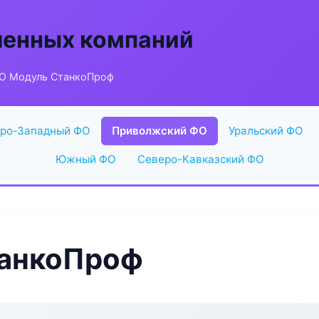
енных компаний
О Модуль СтанкоПроф
ро-Западный ФО
Приволжский ФО
Уральский ФО
Южный ФО
Северо-Кавказский ФО
танкоПроф