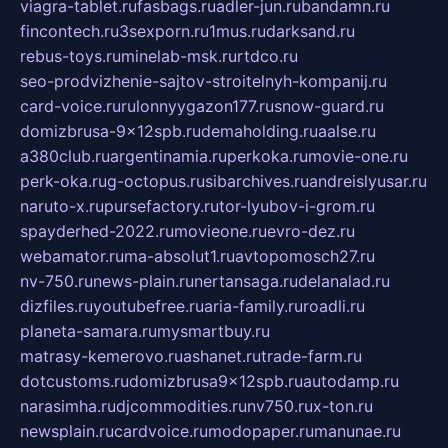
viagra-tablet.ru
fasbags.ru
adler-jun.ru
bandamn.ru
fincontech.ru
3sexporn.ru
1mus.ru
darksand.ru
rebus-toys.ru
minelab-msk.ru
rtdco.ru
seo-prodvizhenie-sajtov-stroitelnyh-kompanij.ru
card-voice.ru
rulonnyygazon177.ru
snow-guard.ru
domizbrusa-9x12spb.ru
demaholding.ru
aalse.ru
a380club.ru
argentinamia.ru
perkoka.ru
movie-one.ru
perk-oka.ru
g-octopus.ru
sibarchives.ru
andreislyusar.ru
naruto-x.ru
pursefactory.ru
tor-lyubov-i-grom.ru
spayderhed-2022.ru
movieone.ru
evro-dez.ru
webamator.ru
ma-absolut1.ru
avtopomosch27.ru
nv-750.ru
news-plain.ru
nertansaga.ru
delanalad.ru
dizfiles.ru
youtubefree.ru
aria-family.ru
roadli.ru
planeta-samara.ru
mysmartbuy.ru
matrasy-kemerovo.ru
ashanet.ru
trade-farm.ru
dotcustoms.ru
domizbrusa9x12spb.ru
autodamp.ru
narasimha.ru
djcommodities.ru
nv750.ru
x-ton.ru
newsplain.ru
cardvoice.ru
modopaper.ru
manunae.ru