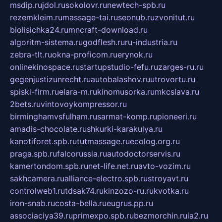
msdip.ru
jdol.ru
sokolovr.ru
newtech-spb.ru
rezemkleim.ru
massage-tai.ru
seonub.ru
zvonitut.ru
biolisichka24.ru
mncraft-download.ru
algoritm-sistema.ru
godflesh.ru
ru-industria.ru
zebra-tlt.ru
okna-proficom.ru
erynok.ru
onlinekinospace.ru
startupstudio-fefu.ru
zarges-ru.ru
gegenjustizunrecht.ru
autobalashov.ru
utrovortu.ru
spiski-firm.ru
elara-m.ru
kinomusorka.ru
mkcslava.ru
2bets.ru
vintovoykompressor.ru
birminghamvsfulham.ru
sarmat-komp.ru
pioneeri.ru
amadis-chocolate.ru
shkurki-karakulya.ru
kanotiforet.spb.ru
tutmassage.ru
ecolog.org.ru
praga.spb.ru
falcorussia.ru
autodoctorservis.ru
kamertondom.spb.ru
net-life.net.ru
avto-vozim.ru
sakhcamera.ru
alliance-electro.spb.ru
stroyavt.ru
controlweb1.ru
tdsak74.ru
kinzozo-ru.ru
kvotka.ru
iron-snab.ru
costa-bella.ru
eugrus.pp.ru
associaciya39.ru
primexpo.spb.ru
bezmorchin.ru
ia2.ru