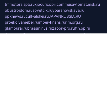
tmmotors.spb.ru
xjocuricopii.com
musavtomat.msk.ru
obustrojdom.ru
sovetcik.ru
ybaranovskaya.ru
ppknews.ru
cult-alshei.ru
JAPANRUSSIA.RU
proekciyamebel.ru
imper-finans.ru
rim.org.ru
glamourai.ru
brassminus.ru
zabor-pro.ru
ftn.pp.ru
dorogoe58.ru
laimengpacker.ru
kuzova-zapchasti.ru
sageerp.ru
taxodrom.ru
dsrazvitie.ru
hardcity.net.ru
ratinghomegames.ru
topservice25.ru
gubernyan.ru
gtglasslined.ru
ii4.ru
tssport.spb.ru
andorra24.com
blackwallstreet.ru
oboimos.ru
optim-doors.com.ru
ikuch.ru
nycr.org.ru
npa21.ru
vremya-ch.spb.ru
desert000.ru
ivtorgi.ru
ifiori.ru
catalog-statei.ru
dcv.org.ru
spetsmaster174.ru
ipkameryhiseeu.ru
dum26.ru
ruspol.spb.ru
fr-opendp.ru
kam-solnyshko.ru
cheyenne-arapaho.ru
sevzapmetal.spb.ru
ted-lapidus.spb.ru
parasite-eliminator.ru
sigma-complete.ru
modernworld.ru
dama-moda.ru
eholot-group.ru
sk-nvkz.ru
DRONGOLD.RU