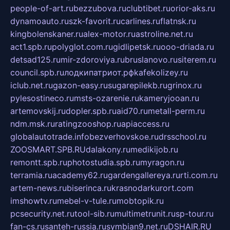
people-of-art.ru
bezzubova.ru
clubtibet.ru
orior-aks.ru
dynamoauto.ru
szk-favorit.ru
carlines.ru
flatnsk.ru
kingbolenskaner.ru
alex-motor.ru
astroline.net.ru
act1.spb.ru
polyglot.com.ru
gidlipetsk.ru
ooo-driada.ru
detsad125.ru
mir-zdoroviya.ru
bruslanovo.ru
siterem.ru
council.spb.ru
лодкипатриот.рф
kafekolizey.ru
iclub.net.ru
gazon-easy.ru
sugarepilekb.ru
grinox.ru
pylesostineco.ru
msts-ozarenie.ru
kameryjooan.ru
artemovskij.ru
dopler.spb.ru
aid70.ru
metall-perm.ru
ndm.msk.ru
ratingzooshop.ru
apiaccess.ru
globalautotrade.info
bezverhovskoe.ru
drsschool.ru
ZOOSMART.SPB.RU
dalakony.ru
medikijob.ru
remontt.spb.ru
photostudia.spb.ru
myragon.ru
terramia.ru
academy62.ru
gardengallereya.ru
rti.com.ru
artem-news.ru
biserinca.ru
krasnodarkurort.com
imshowtv.ru
mebel-v-tule.ru
mobtopik.ru
pcsecurity.net.ru
tool-sib.ru
multimetrunit.ru
sp-tour.ru
fan-cs.ru
santeh-russia.ru
symbian9.net.ru
DSHAIR.RU