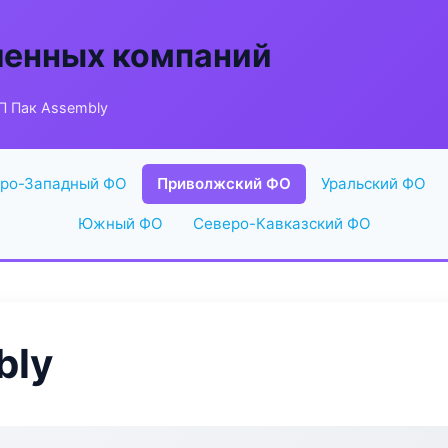
енных компаний
П Пак Assembly
ро-Западный ФО
Приволжский ФО
Уральский ФО
Южный ФО
Северо-Кавказский ФО
bly