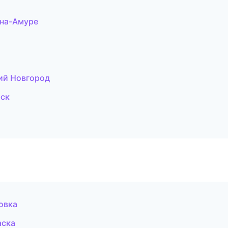
на-Амуре
кий Новгород
рск
овка
аска