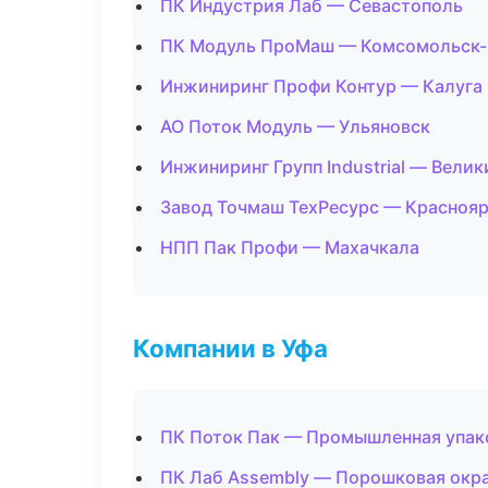
ПК Индустрия Лаб — Севастополь
ПК Модуль ПроМаш — Комсомольск-
Инжиниринг Профи Контур — Калуга
АО Поток Модуль — Ульяновск
Инжиниринг Групп Industrial — Вели
Завод Точмаш ТехРесурс — Красноя
НПП Пак Профи — Махачкала
Компании в Уфа
ПК Поток Пак — Промышленная упак
ПК Лаб Assembly — Порошковая окр