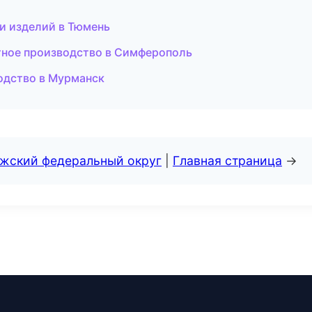
и изделий в Тюмень
тное производство в Симферополь
одство в Мурманск
лжский федеральный округ
|
Главная страница
→