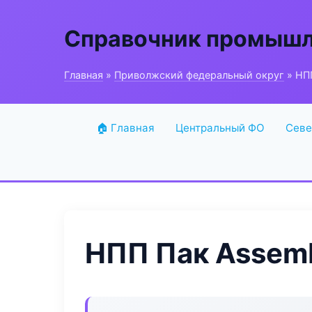
Справочник промышл
Главная
»
Приволжский федеральный округ
» НП
🏠 Главная
Центральный ФО
Севе
НПП Пак Assem