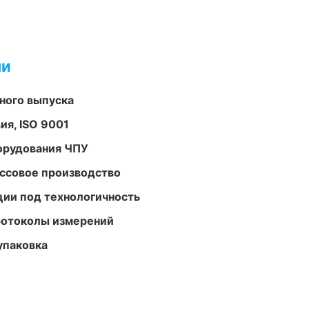
ми
ного выпуска
ия, ISO 9001
орудования ЧПУ
ассовое производство
ции под технологичность
ротоколы измерений
упаковка