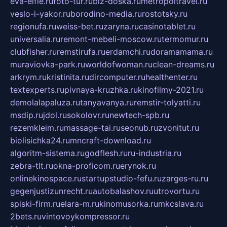
eva-elfie.ru
foto-tur.ru
biz-doska.ru
metropoltravel.ru
veslo-i-yakor.ru
borodino-media.ru
rostotsky.ru
regionufa.ru
weiss-bet.ru
zaryna.ru
casinotablet.ru
universalia.ru
remont-mebeli-moscow.ru
termomur.ru
clubfisher.ru
remstirufa.ru
erdamchi.ru
doramamama.ru
muraviovka-park.ru
worldofwoman.ru
clean-dreams.ru
arkrym.ru
kristinita.ru
dircomputer.ru
healthenter.ru
textexperts.ru
pivnaya-kruzhka.ru
kinofilmy-2021.ru
demolalapaluza.ru
tanyavanya.ru
remstir-tolyatti.ru
msdip.ru
jdol.ru
sokolovr.ru
newtech-spb.ru
rezemkleim.ru
massage-tai.ru
seonub.ru
zvonitut.ru
biolisichka24.ru
mncraft-download.ru
algoritm-sistema.ru
godflesh.ru
ru-industria.ru
zebra-tlt.ru
okna-proficom.ru
erynok.ru
onlinekinospace.ru
startupstudio-fefu.ru
zarges-ru.ru
gegenjustizunrecht.ru
autobalashov.ru
utrovortu.ru
spiski-firm.ru
elara-m.ru
kinomusorka.ru
mkcslava.ru
2bets.ru
vintovoykompressor.ru