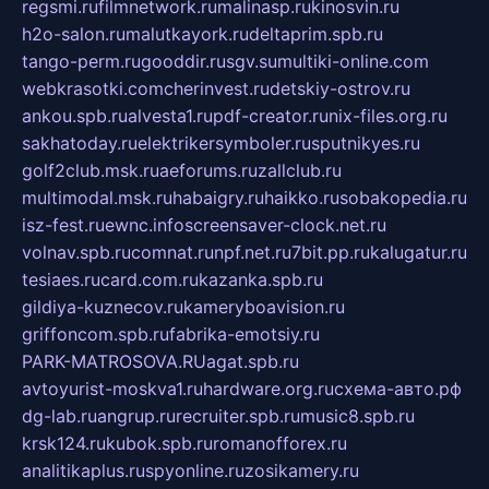
regsmi.ru
filmnetwork.ru
malinasp.ru
kinosvin.ru
h2o-salon.ru
malutkayork.ru
deltaprim.spb.ru
tango-perm.ru
gooddir.ru
sgv.su
multiki-online.com
webkrasotki.com
cherinvest.ru
detskiy-ostrov.ru
ankou.spb.ru
alvesta1.ru
pdf-creator.ru
nix-files.org.ru
sakhatoday.ru
elektrikersymboler.ru
sputnikyes.ru
golf2club.msk.ru
aeforums.ru
zallclub.ru
multimodal.msk.ru
habaigry.ru
haikko.ru
sobakopedia.ru
isz-fest.ru
ewnc.info
screensaver-clock.net.ru
volnav.spb.ru
comnat.ru
npf.net.ru
7bit.pp.ru
kalugatur.ru
tesiaes.ru
card.com.ru
kazanka.spb.ru
gildiya-kuznecov.ru
kameryboavision.ru
griffoncom.spb.ru
fabrika-emotsiy.ru
PARK-MATROSOVA.RU
agat.spb.ru
avtoyurist-moskva1.ru
hardware.org.ru
схема-авто.рф
dg-lab.ru
angrup.ru
recruiter.spb.ru
music8.spb.ru
krsk124.ru
kubok.spb.ru
romanofforex.ru
analitikaplus.ru
spyonline.ru
zosikamery.ru