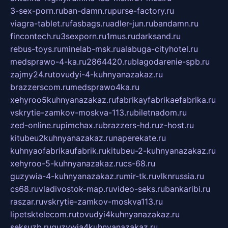
3-sex-porn.ru
ban-damn.ru
purse-factory.ru
viagra-tablet.ru
fasbags.ru
adler-jun.ru
bandamn.ru
fincontech.ru
3sexporn.ru
1mus.ru
darksand.ru
rebus-toys.ru
minelab-msk.ru
alabuga-cityhotel.ru
medsprawo-4-ka.ru
2864420.ru
blagodarenie-spb.ru
zajmy24.ru
tovudyi-4-kuhnyanazakaz.ru
brazzerscom.ru
medsprawo4ka.ru
xehyroo5kuhnyanazakaz.ru
fabrikayfabrikaefabrika.ru
vskrytie-zamkov-moskva-113.ru
biletnadom.ru
zed-online.ru
pimchax.ru
brazzers-hd.ru
z-host.ru
kitubeu2kuhnyanazakaz.ru
naperekate.ru
kuhnyaofabrikaufabrik.ru
kitubeu-2-kuhnyanazakaz.ru
xehyroo-5-kuhnyanazakaz.ru
cs-68.ru
guzywia-4-kuhnyanazakaz.ru
mir-tk.ru
vlknrussia.ru
cs68.ru
vladivostok-map.ru
video-seks.ru
bankaribi.ru
raszar.ru
vskrytie-zamkov-moskva113.ru
lipetsktelecom.ru
tovudyi4kuhnyanazakaz.ru
seksuzb.ru
guzywia4kuhnyanazakaz.ru