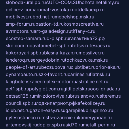
sloboda-ural.pp.ru
AUTO-COM.SU
hohota.net
alimy.ru
online-z.com
aromat-vostoka.ru
otdelkaexp.ru
mobilvest.ru
bbd.net.ru
mebelshop.msk.ru
smp-forum.ru
bastion-td.ru
kosmoscreative.ru
avrmotors.ru
art-galadesign.ru
tiffany-c.ru
ecostep-samara.ru
d-p.spb.ru
галактика73.рф
sko.com.ru
davitamebel-spb.ru
fotsis.ru
tesiaes.ru
kokoroyari.spb.ru
blesna-kazan.ru
mossilver.ru
lenderoq.ru
sergeydobrin.ru
tochkazvuka.msk.ru
people-of-art.ru
bezzubova.ru
clubtibet.ru
orior-aks.ru
dynamoauto.ru
szk-favorit.ru
carlines.ru
flatnsk.ru
kingbolenskaner.ru
alex-motor.ru
astroline.net.ru
act1.spb.ru
polyglot.com.ru
gidlipetsk.ru
ooo-driada.ru
detsad125.ru
mir-zdoroviya.ru
bruslanovo.ru
siterem.ru
council.spb.ru
лодкипатриот.рф
kafekolizey.ru
iclub.net.ru
gazon-easy.ru
sugarepilekb.ru
grinox.ru
pylesostineco.ru
msts-ozarenie.ru
kameryjooan.ru
artemovskij.ru
dopler.spb.ru
aid70.ru
metall-perm.ru