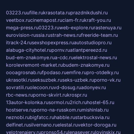
03223.ru
ufille.ru
krasotata.ru
prazdnikdushi.ru
veetbox.ru
cinemapost.ru
ciam-fr.ru
kraft-you.ru
mega-press.ru
03223.ru
web-explore.ru
rastenuya.ru
eurovision-russia.ru
strah-news.ru
freeride-team.ru
itrack-24.ru
sexshopexpress.ru
autostudiopro.ru
alabuga-cityhotel.ru
pornv.ru
atlantpereezd.ru
bud-em-znakomye.ru
a-cdc.ru
elektrostal-news.ru
korolevremont-market.ru
budem-znakomye.ru
oooagrosnab.ru
fpodaso.ru
emfire.ru
pro-otdelky.ru
ukrasotki.ru
seksuzbek.ru
seks-uzbek.ru
porno-vk.ru
sovratili.ru
olecoon.ru
vd-dosug.ru
adonyev.ru
rbc-news.ru
porno-skvirt.ru
krospr.ru
13autor-kolonka.ru
sormol.ru
2rich.ru
hostel-65.ru
hostserve.ru
porno-na-russkom.ru
mishinlab.ru
neznobi.ru
bigfatcc.ru
habble.ru
starbucksvia.ru
delfinet.ru
silvernano.ru
elestal.ru
vektor-doroga.ru
velotrenajery.ru
pronso54.ru
lenasever.ru
lovinskix.ru