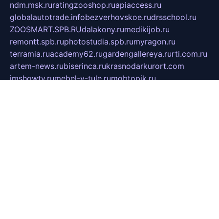
ndm.msk.ru
ratingzooshop.ru
apiaccess.ru
globalautotrade.info
bezverhovskoe.ru
drsschool.ru
ZOOSMART.SPB.RU
dalakony.ru
medikijob.ru
remontt.spb.ru
photostudia.spb.ru
myragon.ru
terramia.ru
academy62.ru
gardengallereya.ru
rti.com.ru
artem-news.ru
biserinca.ru
krasnodarkurort.com
imshowtv.ru
mebel-v-tule.ru
mobtopik.ru
pcsecurity.net.ru
tool-sib.ru
multimetrunit.ru
sp-tour.ru
fan-cs.ru
santeh-russia.ru
symbian9.net.ru
DSHAIR.RU
tmmotors.spb.ru
xjocuricopii.com
musavtomat.msk.ru
obustrojdom.ru
sovetcik.ru
ybaranovskaya.ru
ppknews.ru
cult-alshei.ru
JAPANRUSSIA.RU
proekciyamebel.ru
imper-finans.ru
rim.org.ru
glamourai.ru
brassminus.ru
zabor-pro.ru
ftn.pp.ru
dorogoe58.ru
laimengpacker.ru
kuzova-zapchasti.ru
sageerp.ru
taxodrom.ru
dsrazvitie.ru
hardcity.net.ru
ratinghomegames.ru
topservice25.ru
gubernyan.ru
gtglasslined.ru
ii4.ru
tssport.spb.ru
andorra24.com