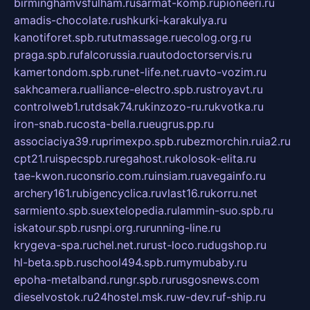
birminghamvsfulham.ru
sarmat-komp.ru
pioneeri.ru
amadis-chocolate.ru
shkurki-karakulya.ru
kanotiforet.spb.ru
tutmassage.ru
ecolog.org.ru
praga.spb.ru
falcorussia.ru
autodoctorservis.ru
kamertondom.spb.ru
net-life.net.ru
avto-vozim.ru
sakhcamera.ru
alliance-electro.spb.ru
stroyavt.ru
controlweb1.ru
tdsak74.ru
kinzozo-ru.ru
kvotka.ru
iron-snab.ru
costa-bella.ru
eugrus.pp.ru
associaciya39.ru
primexpo.spb.ru
bezmorchin.ru
ia2.ru
cpt21.ru
ispecspb.ru
regahost.ru
kolosok-elita.ru
tae-kwon.ru
consrio.com.ru
insiam.ru
avegainfo.ru
archery161.ru
bigencyclica.ru
vlast16.ru
korru.net
sarmiento.spb.su
extelopedia.ru
lammin-suo.spb.ru
iskatour.spb.ru
snpi.org.ru
running-line.ru
krygeva-spa.ru
chel.net.ru
rust-loco.ru
dugshop.ru
hl-beta.spb.ru
school494.spb.ru
mymubaby.ru
epoha-metalband.ru
ngr.spb.ru
rusgosnews.com
dieselvostok.ru
24hostel.msk.ru
w-dev.ru
f-ship.ru