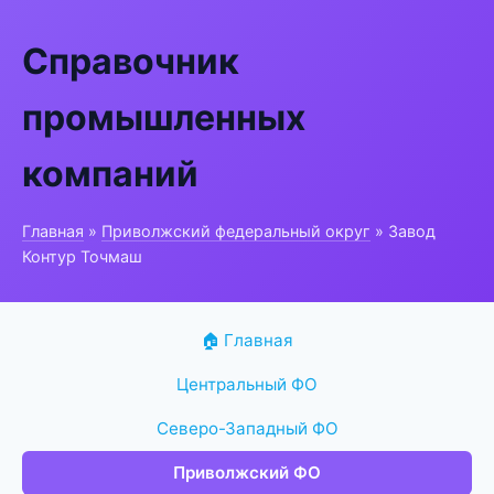
Справочник
промышленных
компаний
Главная
»
Приволжский федеральный округ
» Завод
Контур Точмаш
🏠 Главная
Центральный ФО
Северо-Западный ФО
Приволжский ФО