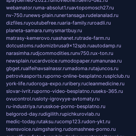
webamator.ru
ma-absolut1.ru
avtopomosch27.ru
nv-750.ru
news-plain.ru
nertansaga.ru
delanalad.ru
dizfiles.ru
youtubefree.ru
aria-family.ru
roadli.ru
planeta-samara.ru
mysmartbuy.ru
matrasy-kemerovo.ru
ashanet.ru
trade-farm.ru
dotcustoms.ru
domizbrusa9x12spb.ru
autodamp.ru
narasimha.ru
djcommodities.ru
nv750.ru
x-ton.ru
newsplain.ru
cardvoice.ru
modopaper.ru
manunae.ru
gbget.ru
alfeihavsalnassr.ru
madoma.ru
tajuncos.ru
petrovkasports.ru
porno-online-besplatno.ru
splclub.ru
york-life.ru
doroga-expo.ru
ribery.ru
cleanmedicine.ru
slovar-ivrit.ru
porno-video-besplatno.ru
seks-365.ru
ovucontrol.ru
sloty-igrovyye-avtomaty.ru
ru-industriya.ru
russkoe-porno-besplatno.ru
belgorod-day.ru
digilith.ru
pichkurovlab.ru
medic-today.ru
taksu.ru
comp123.ru
don-ykt.ru
teensvoice.ru
imgsharing.ru
domashnee-porno.ru