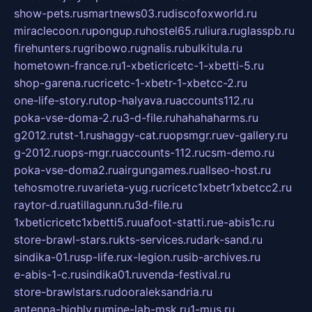
show-pets.ru
smartnews03.ru
discofoxworld.ru
miraclecoon.ru
pongup.ru
hostel65.ru
liura.ru
glasspb.ru
firehunters.ru
gribowo.ru
gnalis.ru
bulkitula.ru
hometown-france.ru
1-xbeticricetc-1-xbetti-5.ru
shop-garena.ru
cricetc-1-xbetr-1-xbetcc-2.ru
one-life-story.ru
top-halyava.ru
accounts112.ru
poka-vse-doma-2.ru
3-d-file.ru
hahahaharms.ru
g2012.ru
tst-1.ru
shaggy-cat.ru
opsmgr.ru
ev-gallery.ru
g-2012.ru
ops-mgr.ru
accounts-112.ru
csm-demo.ru
poka-vse-doma2.ru
airgungames.ru
allseo-host.ru
tehosmotre.ru
varieta-yug.ru
cricetc1xbetr1xbetcc2.ru
raytor-d.ru
atillagunn.ru
3d-file.ru
1xbeticricetc1xbetti5.ru
uafoot-statti.ru
e-abis1c.ru
store-brawl-stars.ru
kts-services.ru
dark-sand.ru
sindika-01.ru
sp-life.ru
x-legion.ru
sib-archives.ru
e-abis-1-c.ru
sindika01.ru
venda-festival.ru
store-brawlstars.ru
dooraleksandria.ru
antenna-highly.ru
mine-lab-msk.ru
1-mus.ru