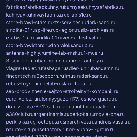
fabrikaofabrikaokuhny.ru
kuhnyaekuhnyaafabrika.ru
kuhnyaykuhnyayfabrika.ru
e-abis1c.ru
store-brawl-stars.ru
kts-services.ru
dark-sand.ru
sindika-01.ru
sp-life.ru
x-legion.ru
sib-archives.ru
e-abis-1-c.ru
sindika01.ru
venda-festival.ru
store-brawlstars.ru
dooraleksandria.ru
antenna-highly.ru
mine-lab-msk.ru
1-mus.ru
3-sex-porn.ru
ban-damn.ru
purse-factory.ru
viagra-tablet.ru
fasbags.ru
adler-jun.ru
bandamn.ru
fincontech.ru
3sexporn.ru
1mus.ru
darksand.ru
rebus-toys.ru
minelab-msk.ru
rtdco.ru
seo-prodvizhenie-sajtov-stroitelnyh-kompanij.ru
card-voice.ru
rulonnyygazon177.ru
snow-guard.ru
domizbrusa-9x12spb.ru
demaholding.ru
aalse.ru
a380club.ru
argentinamia.ru
perkoka.ru
movie-one.ru
perk-oka.ru
g-octopus.ru
sibarchives.ru
andreislyusar.ru
naruto-x.ru
pursefactory.ru
tor-lyubov-i-grom.ru
spayderhed-2022.ru
movieone.ru
evro-dez.ru