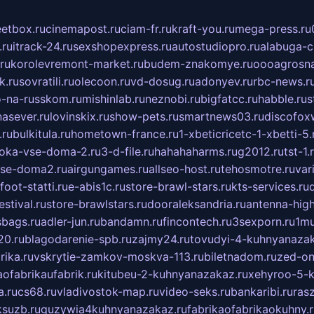
eetbox.ru
cinemapost.ru
ciam-fr.ru
kraft-you.ru
mega-press.ru
.ru
itrack-24.ru
sexshopexpress.ru
autostudiopro.ru
alabuga-ci
ru
korolevremont-market.ru
budem-znakomye.ru
oooagrosna
k.ru
sovratili.ru
olecoon.ru
vd-dosug.ru
adonyev.ru
rbc-news.r
-na-russkom.ru
mishinlab.ru
neznobi.ru
bigfatcc.ru
habble.ru
s
nasever.ru
lovinskix.ru
show-pets.ru
smartnews03.ru
discofox
.ru
bulkitula.ru
hometown-france.ru
1-xbeticricetc-1-xbetti-5.
oka-vse-doma-2.ru
3-d-file.ru
hahahaharms.ru
g2012.ru
tst-1.
se-doma2.ru
airgungames.ru
allseo-host.ru
tehosmotre.ru
var
foot-statti.ru
e-abis1c.ru
store-brawl-stars.ru
kts-services.ru
stival.ru
store-brawlstars.ru
dooraleksandria.ru
antenna-high
sbags.ru
adler-jun.ru
bandamn.ru
fincontech.ru
3sexporn.ru
1mu
0.ru
blagodarenie-spb.ru
zajmy24.ru
tovudyi-4-kuhnyanazak
rika.ru
vskrytie-zamkov-moskva-113.ru
biletnadom.ru
zed-on
ofabrikaufabrik.ru
kitubeu-2-kuhnyanazakaz.ru
xehyroo-5-k
a.ru
cs68.ru
vladivostok-map.ru
video-seks.ru
bankaribi.ru
rasz
ksuzb.ru
guzywia4kuhnyanazakaz.ru
fabrikaofabrikaokuhny.