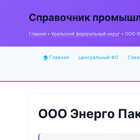
Справочник промышл
Главная
»
Уральский федеральный округ
» ООО Э
🏠 Главная
Центральный ФО
Севе
ООО Энерго Па