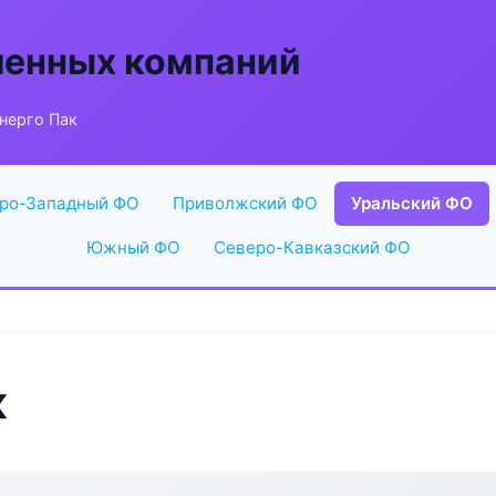
енных компаний
нерго Пак
ро-Западный ФО
Приволжский ФО
Уральский ФО
Южный ФО
Северо-Кавказский ФО
к