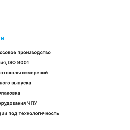
ми
ассовое производство
ия, ISO 9001
ротоколы измерений
ного выпуска
упаковка
орудования ЧПУ
ции под технологичность