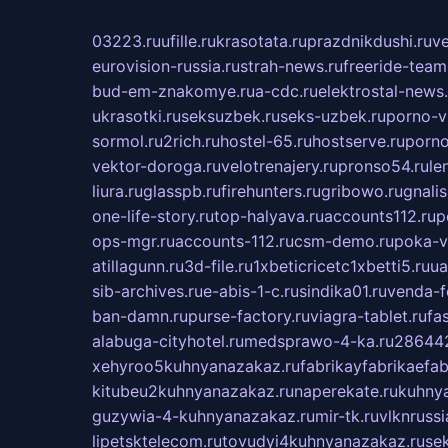
03223.ru
ufille.ru
krasotata.ru
prazdnikdushi.ru
v
eurovision-russia.ru
strah-news.ru
freeride-team
bud-em-znakomye.ru
a-cdc.ru
elektrostal-news.
ukrasotki.ru
seksuzbek.ru
seks-uzbek.ru
porno-v
sormol.ru
2rich.ru
hostel-65.ru
hostserve.ru
porno
vektor-doroga.ru
velotrenajery.ru
pronso54.ru
le
liura.ru
glasspb.ru
firehunters.ru
gribowo.ru
gnalis
one-life-story.ru
top-halyava.ru
accounts112.ru
p
ops-mgr.ru
accounts-112.ru
csm-demo.ru
poka-v
atillagunn.ru
3d-file.ru
1xbeticricetc1xbetti5.ru
ua
sib-archives.ru
e-abis-1-c.ru
sindika01.ru
venda-fe
ban-damn.ru
purse-factory.ru
viagra-tablet.ru
fa
alabuga-cityhotel.ru
medsprawo-4-ka.ru
286442
xehyroo5kuhnyanazakaz.ru
fabrikayfabrikaefab
kitubeu2kuhnyanazakaz.ru
naperekate.ru
kuhnya
guzywia-4-kuhnyanazakaz.ru
mir-tk.ru
vlknrussi
lipetsktelecom.ru
tovudyi4kuhnyanazakaz.ru
se