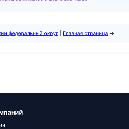
кий федеральный округ
|
Главная страница
→
мпаний
сии