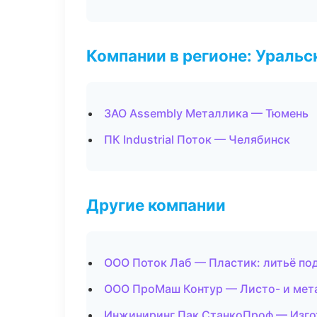
Компании в регионе: Ураль
ЗАО Assembly Металлика — Тюмень
ПК Industrial Поток — Челябинск
Другие компании
ООО Поток Лаб — Пластик: литьё по
ООО ПроМаш Контур — Листо- и мет
Инжиниринг Пак СтанкоПроф — Изгот