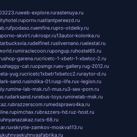
03223.ru
web-explore.ru
rastenuya.ru
tyhotel.ru
pornv.ru
atlantpereezd.ru
b.ru
fpodaso.ru
emfire.ru
pro-otdelky.ru
u
porno-skvirt.ru
krospr.ru
13autor-kolonka.ru
tarbucksvia.ru
delfinet.ru
silvernano.ru
elestal.ru
world.ru
miraclecoon.ru
pongup.ru
hostel65.ru
ru
shop-garena.ru
cricetc-1-xbetr-1-xbetcc-2.ru
ru
shaggy-cat.ru
opsmgr.ru
ev-gallery.ru
g-2012.ru
ieta-yug.ru
cricetc1xbetr1xbetcc2.ru
raytor-d.ru
dark-sand.ru
sindika-01.ru
sp-life.ru
x-legion.ru
ly.ru
mine-lab-msk.ru
1-mus.ru
3-sex-porn.ru
s.ru
darksand.ru
rebus-toys.ru
minelab-msk.ru
az.ru
brazzerscom.ru
medsprawo4ka.ru
line.ru
pimchax.ru
brazzers-hd.ru
z-host.ru
uhnyanazakaz.ru
cs-68.ru
ar.ru
vskrytie-zamkov-moskva113.ru
ru
kuhnyaekuhnyaafabrika.ru