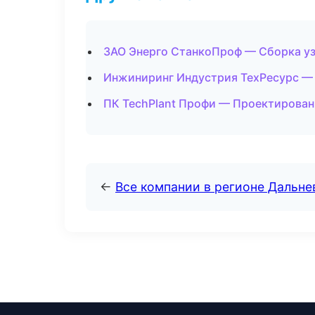
ЗАО Энерго СтанкоПроф — Сборка уз
Инжиниринг Индустрия ТехРесурс —
ПК TechPlant Профи — Проектировани
←
Все компании в регионе Дальн