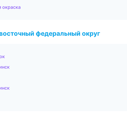
я окраска
евосточный федеральный округ
ок
инск
инск