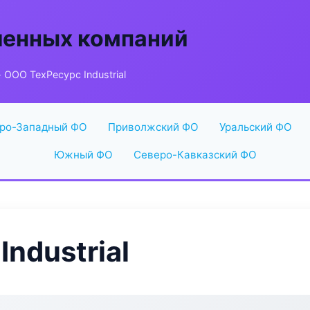
енных компаний
 ООО ТехРесурс Industrial
ро-Западный ФО
Приволжский ФО
Уральский ФО
Южный ФО
Северо-Кавказский ФО
ndustrial