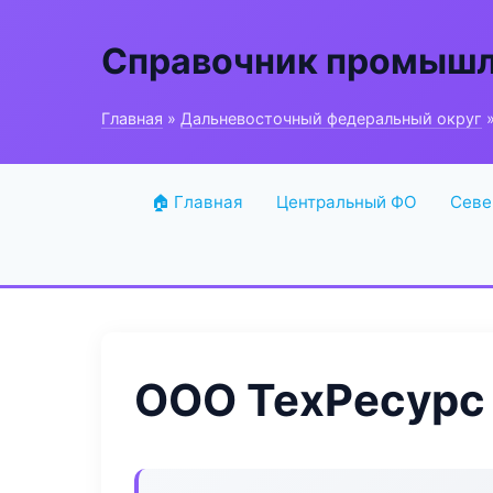
Справочник промышл
Главная
»
Дальневосточный федеральный округ
»
🏠 Главная
Центральный ФО
Севе
ООО ТехРесурс I