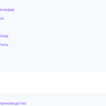
аснодар
дск
нград
поль
 производство