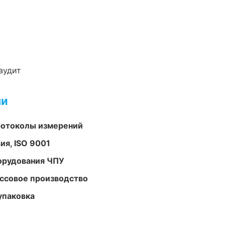
аудит
ми
ротоколы измерений
ия, ISO 9001
орудования ЧПУ
ассовое производство
упаковка