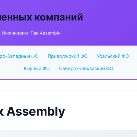
енных компаний
 Инжиниринг Пак Assembly
ро-Западный ФО
Приволжский ФО
Уральский ФО
Южный ФО
Северо-Кавказский ФО
к Assembly