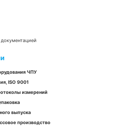
е документацией
ми
орудования ЧПУ
ия, ISO 9001
ротоколы измерений
упаковка
ного выпуска
ассовое производство