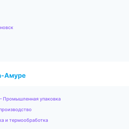
яновск
а-Амуре
— Промышленная упаковка
производство
ка и термообработка