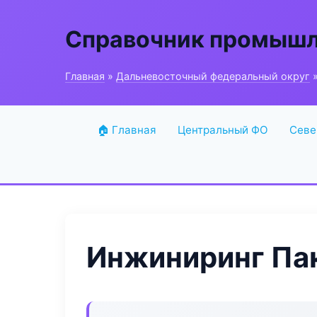
Справочник промышл
Главная
»
Дальневосточный федеральный округ
»
🏠 Главная
Центральный ФО
Севе
Инжиниринг Па