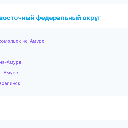
евосточный федеральный округ
сомольск-на-Амуре
-на-Амуре
а-Амуре
ахалинск