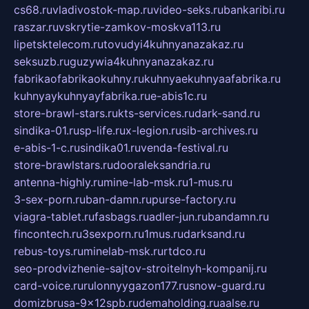
cs68.ru
vladivostok-map.ru
video-seks.ru
bankaribi.ru
raszar.ru
vskrytie-zamkov-moskva113.ru
lipetsktelecom.ru
tovudyi4kuhnyanazakaz.ru
seksuzb.ru
guzywia4kuhnyanazakaz.ru
fabrikaofabrikaokuhny.ru
kuhnyaekuhnyaafabrika.ru
kuhnyaykuhnyayfabrika.ru
e-abis1c.ru
store-brawl-stars.ru
kts-services.ru
dark-sand.ru
sindika-01.ru
sp-life.ru
x-legion.ru
sib-archives.ru
e-abis-1-c.ru
sindika01.ru
venda-festival.ru
store-brawlstars.ru
dooraleksandria.ru
antenna-highly.ru
mine-lab-msk.ru
1-mus.ru
3-sex-porn.ru
ban-damn.ru
purse-factory.ru
viagra-tablet.ru
fasbags.ru
adler-jun.ru
bandamn.ru
fincontech.ru
3sexporn.ru
1mus.ru
darksand.ru
rebus-toys.ru
minelab-msk.ru
rtdco.ru
seo-prodvizhenie-sajtov-stroitelnyh-kompanij.ru
card-voice.ru
rulonnyygazon177.ru
snow-guard.ru
domizbrusa-9x12spb.ru
demaholding.ru
aalse.ru