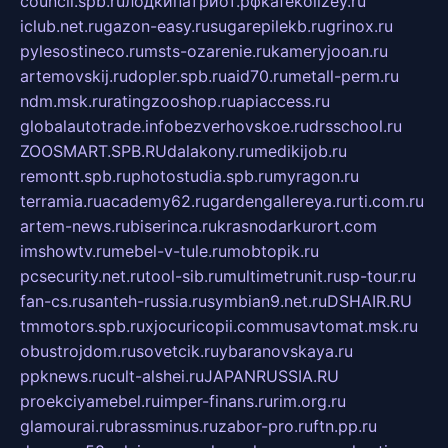
council.spb.ru
лодкипатриот.рф
kafekolizey.ru
iclub.net.ru
gazon-easy.ru
sugarepilekb.ru
grinox.ru
pylesostineco.ru
msts-ozarenie.ru
kameryjooan.ru
artemovskij.ru
dopler.spb.ru
aid70.ru
metall-perm.ru
ndm.msk.ru
ratingzooshop.ru
apiaccess.ru
globalautotrade.info
bezverhovskoe.ru
drsschool.ru
ZOOSMART.SPB.RU
dalakony.ru
medikijob.ru
remontt.spb.ru
photostudia.spb.ru
myragon.ru
terramia.ru
academy62.ru
gardengallereya.ru
rti.com.ru
artem-news.ru
biserinca.ru
krasnodarkurort.com
imshowtv.ru
mebel-v-tule.ru
mobtopik.ru
pcsecurity.net.ru
tool-sib.ru
multimetrunit.ru
sp-tour.ru
fan-cs.ru
santeh-russia.ru
symbian9.net.ru
DSHAIR.RU
tmmotors.spb.ru
xjocuricopii.com
musavtomat.msk.ru
obustrojdom.ru
sovetcik.ru
ybaranovskaya.ru
ppknews.ru
cult-alshei.ru
JAPANRUSSIA.RU
proekciyamebel.ru
imper-finans.ru
rim.org.ru
glamourai.ru
brassminus.ru
zabor-pro.ru
ftn.pp.ru