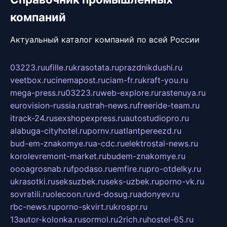
компаний
Актуальный каталог компаний по всей России
03223.ru
ufille.ru
krasotata.ru
prazdnikdushi.ru
veetbox.ru
cinemapost.ru
ciam-fr.ru
kraft-you.ru
mega-press.ru
03223.ru
web-explore.ru
rastenuya.ru
eurovision-russia.ru
strah-news.ru
freeride-team.ru
itrack-24.ru
sexshopexpress.ru
autostudiopro.ru
alabuga-cityhotel.ru
pornv.ru
atlantpereezd.ru
bud-em-znakomye.ru
a-cdc.ru
elektrostal-news.ru
korolevremont-market.ru
budem-znakomye.ru
oooagrosnab.ru
fpodaso.ru
emfire.ru
pro-otdelky.ru
ukrasotki.ru
seksuzbek.ru
seks-uzbek.ru
porno-vk.ru
sovratili.ru
olecoon.ru
vd-dosug.ru
adonyev.ru
rbc-news.ru
porno-skvirt.ru
krospr.ru
13autor-kolonka.ru
sormol.ru
2rich.ru
hostel-65.ru