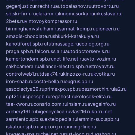
gegenjustizunrecht.ru
autobalashov.ru
utrovortu.ru
spiski-firm.ru
elara-m.ru
kinomusorka.ru
mkcslava.ru
2bets.ru
vintovoykompressor.ru
birminghamvsfulham.ru
sarmat-komp.ru
pioneeri.ru
amadis-chocolate.ru
shkurki-karakulya.ru
kanotiforet.spb.ru
tutmassage.ru
ecolog.org.ru
praga.spb.ru
falcorussia.ru
autodoctorservis.ru
kamertondom.spb.ru
net-life.net.ru
avto-vozim.ru
sakhcamera.ru
alliance-electro.spb.ru
stroyavt.ru
controlweb1.ru
tdsak74.ru
kinzozo-ru.ru
kvotka.ru
iron-snab.ru
costa-bella.ru
eugrus.pp.ru
associaciya39.ru
primexpo.spb.ru
bezmorchin.ru
ia2.ru
cpt21.ru
ispecspb.ru
regahost.ru
kolosok-elita.ru
tae-kwon.ru
consrio.com.ru
insiam.ru
avegainfo.ru
archery161.ru
bigencyclica.ru
vlast16.ru
korru.net
sarmiento.spb.su
extelopedia.ru
lammin-suo.spb.ru
iskatour.spb.ru
snpi.org.ru
running-line.ru
krygeva-spa.ru
chel.net.ru
rust-loco.ru
dugshop.ru