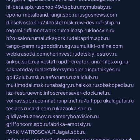
hl-beta.spb.ru
school494.spb.ru
mymubaby.ru
epoha-metalband.ru
ngr.spb.ru
rusgosnews.com
dieselvostok.ru
24hostel.msk.ru
w-dev.ru
f-ship.ru
regsmi.ru
filmnetwork.ru
malinasp.ru
kinosvin.ru
h2o-salon.ru
malutkayork.ru
deltaprim.spb.ru
tango-perm.ru
gooddir.ru
sgv.su
multiki-online.com
webkrasotki.com
cherinvest.ru
detskiy-ostrov.ru
ankou.spb.ru
alvesta1.ru
pdf-creator.ru
nix-files.org.ru
sakhatoday.ru
elektrikersymboler.ru
sputnikyes.ru
golf2club.msk.ru
aeforums.ru
zallclub.ru
multimodal.msk.ru
habaigry.ru
haikko.ru
sobakopedia.ru
isz-fest.ru
ewnc.info
screensaver-clock.net.ru
volnav.spb.ru
comnat.ru
npf.net.ru
7bit.pp.ru
kalugatur.ru
tesiaes.ru
card.com.ru
kazanka.spb.ru
gildiya-kuznecov.ru
kameryboavision.ru
griffoncom.spb.ru
fabrika-emotsiy.ru
PARK-MATROSOVA.RU
agat.spb.ru
avtoyurist-moskva1.ru
hardware.org.ru
схема-авто.рф