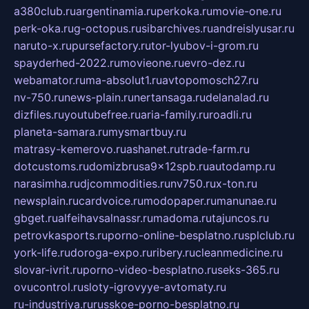
a380club.ru
argentinamia.ru
perkoka.ru
movie-one.ru
perk-oka.ru
g-octopus.ru
sibarchives.ru
andreislyusar.ru
naruto-x.ru
pursefactory.ru
tor-lyubov-i-grom.ru
spayderhed-2022.ru
movieone.ru
evro-dez.ru
webamator.ru
ma-absolut1.ru
avtopomosch27.ru
nv-750.ru
news-plain.ru
nertansaga.ru
delanalad.ru
dizfiles.ru
youtubefree.ru
aria-family.ru
roadli.ru
planeta-samara.ru
mysmartbuy.ru
matrasy-kemerovo.ru
ashanet.ru
trade-farm.ru
dotcustoms.ru
domizbrusa9x12spb.ru
autodamp.ru
narasimha.ru
djcommodities.ru
nv750.ru
x-ton.ru
newsplain.ru
cardvoice.ru
modopaper.ru
manunae.ru
gbget.ru
alfeihavsalnassr.ru
madoma.ru
tajuncos.ru
petrovkasports.ru
porno-online-besplatno.ru
splclub.ru
york-life.ru
doroga-expo.ru
ribery.ru
cleanmedicine.ru
slovar-ivrit.ru
porno-video-besplatno.ru
seks-365.ru
ovucontrol.ru
sloty-igrovyye-avtomaty.ru
ru-industriya.ru
russkoe-porno-besplatno.ru