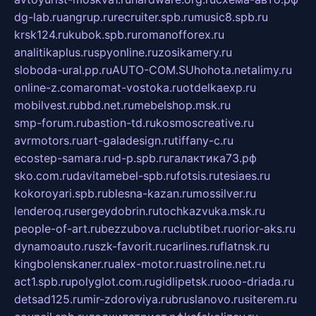
dg-lab.ru
angrup.ru
recruiter.spb.ru
music8.spb.ru
krsk124.ru
kubok.spb.ru
romanofforex.ru
analitikaplus.ru
spyonline.ru
zosikamery.ru
sloboda-ural.pp.ru
AUTO-COM.SU
hohota.net
alimy.ru
online-z.com
aromat-vostoka.ru
otdelkaexp.ru
mobilvest.ru
bbd.net.ru
mebelshop.msk.ru
smp-forum.ru
bastion-td.ru
kosmoscreative.ru
avrmotors.ru
art-galadesign.ru
tiffany-c.ru
ecostep-samara.ru
d-p.spb.ru
галактика73.рф
sko.com.ru
davitamebel-spb.ru
fotsis.ru
tesiaes.ru
kokoroyari.spb.ru
blesna-kazan.ru
mossilver.ru
lenderoq.ru
sergeydobrin.ru
tochkazvuka.msk.ru
people-of-art.ru
bezzubova.ru
clubtibet.ru
orior-aks.ru
dynamoauto.ru
szk-favorit.ru
carlines.ru
flatnsk.ru
kingbolenskaner.ru
alex-motor.ru
astroline.net.ru
act1.spb.ru
polyglot.com.ru
gidlipetsk.ru
ooo-driada.ru
detsad125.ru
mir-zdoroviya.ru
bruslanovo.ru
siterem.ru