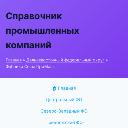
Справочник
промышленных
компаний
Главная
»
Дальневосточный федеральный округ
»
Фабрика Союз ПроМаш
🏠 Главная
Центральный ФО
Северо-Западный ФО
Приволжский ФО