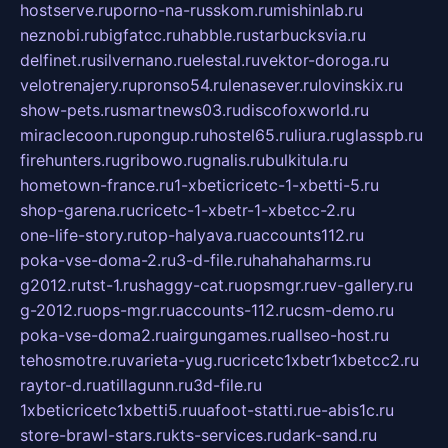
hostserve.ru
porno-na-russkom.ru
mishinlab.ru
neznobi.ru
bigfatcc.ru
habble.ru
starbucksvia.ru
delfinet.ru
silvernano.ru
elestal.ru
vektor-doroga.ru
velotrenajery.ru
pronso54.ru
lenasever.ru
lovinskix.ru
show-pets.ru
smartnews03.ru
discofoxworld.ru
miraclecoon.ru
pongup.ru
hostel65.ru
liura.ru
glasspb.ru
firehunters.ru
gribowo.ru
gnalis.ru
bulkitula.ru
hometown-france.ru
1-xbeticricetc-1-xbetti-5.ru
shop-garena.ru
cricetc-1-xbetr-1-xbetcc-2.ru
one-life-story.ru
top-halyava.ru
accounts112.ru
poka-vse-doma-2.ru
3-d-file.ru
hahahaharms.ru
g2012.ru
tst-1.ru
shaggy-cat.ru
opsmgr.ru
ev-gallery.ru
g-2012.ru
ops-mgr.ru
accounts-112.ru
csm-demo.ru
poka-vse-doma2.ru
airgungames.ru
allseo-host.ru
tehosmotre.ru
varieta-yug.ru
cricetc1xbetr1xbetcc2.ru
raytor-d.ru
atillagunn.ru
3d-file.ru
1xbeticricetc1xbetti5.ru
uafoot-statti.ru
e-abis1c.ru
store-brawl-stars.ru
kts-services.ru
dark-sand.ru