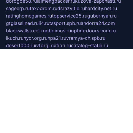
dorogoe58.ru
laimengpacker.ru
kuzova-zapchasti.ru
sageerp.ru
taxodrom.ru
dsrazvitie.ru
hardcity.net.ru
ratinghomegames.ru
topservice25.ru
gubernyan.ru
gtglasslined.ru
ii4.ru
tssport.spb.ru
andorra24.com
blackwallstreet.ru
oboimos.ru
optim-doors.com.ru
ikuch.ru
nycr.org.ru
npa21.ru
vremya-ch.spb.ru
desert000.ru
ivtorgi.ru
ifiori.ru
catalog-statei.ru
dcv.org.ru
spetsmaster174.ru
ipkameryhiseeu.ru
dum26.ru
ruspol.spb.ru
fr-opendp.ru
kam-solnyshko.ru
cheyenne-arapaho.ru
sevzapmetal.spb.ru
ted-lapidus.spb.ru
parasite-eliminator.ru
sigma-complete.ru
modernworld.ru
dama-moda.ru
eholot-group.ru
sk-nvkz.ru
DRONGOLD.RU
democratia2.ru
i-farmer.ru
mass-sport.org
jablonex.spb.ru
bookmess.ru
linkword.ru
refineua.com.ru
cs-spec.net.ru
altay-mebel.ru
DNK-THEATRE.RU
mechaniks.spb.ru
ipcamtechage.ru
skosta.ru
a-sun.ru
stroy-ldsp.ru
snowlands.org.ru