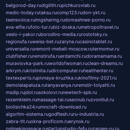
belgorod-day.ru
digilith.ru
pichkurovlab.ru
medic-today.ru
taksu.ru
comp123.ru
don-ykt.ru
teensvoice.ru
imgsharing.ru
domashnee-porno.ru
eva-elfie.ru
foto-tur.ru
biz-doska.ru
metropoltravel.ru
veslo-i-yakor.ru
borodino-media.ru
rostotsky.ru
regionufa.ru
weiss-bet.ru
zaryna.ru
casinotablet.ru
universalia.ru
remont-mebeli-moscow.ru
termomur.ru
clubfisher.ru
remstirufa.ru
erdamchi.ru
doramamama.ru
muraviovka-park.ru
worldofwoman.ru
clean-dreams.ru
arkrym.ru
kristinita.ru
dircomputer.ru
healthenter.ru
textexperts.ru
pivnaya-kruzhka.ru
kinofilmy-2021.ru
demolalapaluza.ru
tanyavanya.ru
remstir-tolyatti.ru
msdip.ru
jdol.ru
sokolovr.ru
newtech-spb.ru
rezemkleim.ru
massage-tai.ru
seonub.ru
zvonitut.ru
biolisichka24.ru
mncraft-download.ru
algoritm-sistema.ru
godflesh.ru
ru-industria.ru
zebra-tlt.ru
okna-proficom.ru
erynok.ru
onlinekinospace.ru
startupstudio-fefu.ru
zarges-ru.ru