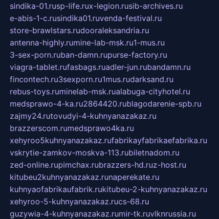
sindika-01.ru
sp-life.ru
x-legion.ru
sib-archives.ru
e-abis-1-c.ru
sindika01.ru
venda-festival.ru
store-brawlstars.ru
dooraleksandria.ru
antenna-highly.ru
mine-lab-msk.ru
1-mus.ru
3-sex-porn.ru
ban-damn.ru
purse-factory.ru
viagra-tablet.ru
fasbags.ru
adler-jun.ru
bandamn.ru
fincontech.ru
3sexporn.ru
1mus.ru
darksand.ru
rebus-toys.ru
minelab-msk.ru
alabuga-cityhotel.ru
medsprawo-4-ka.ru
2864420.ru
blagodarenie-spb.ru
zajmy24.ru
tovudyi-4-kuhnyanazakaz.ru
brazzerscom.ru
medsprawo4ka.ru
xehyroo5kuhnyanazakaz.ru
fabrikayfabrikaefabrika.ru
vskrytie-zamkov-moskva-113.ru
biletnadom.ru
zed-online.ru
pimchax.ru
brazzers-hd.ru
z-host.ru
kitubeu2kuhnyanazakaz.ru
naperekate.ru
kuhnyaofabrikaufabrik.ru
kitubeu-2-kuhnyanazakaz.ru
xehyroo-5-kuhnyanazakaz.ru
cs-68.ru
guzywia-4-kuhnyanazakaz.ru
mir-tk.ru
vlknrussia.ru