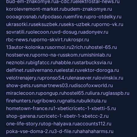
bud-em-znakomye.ru
a-cdc.ru
elektrostal-news.ru
korolevremont-market.ru
budem-znakomye.ru
oooagrosnab.ru
fpodaso.ru
emfire.ru
pro-otdelky.ru
ukrasotki.ru
seksuzbek.ru
seks-uzbek.ru
porno-vk.ru
sovratili.ru
olecoon.ru
vd-dosug.ru
adonyev.ru
rbc-news.ru
porno-skvirt.ru
krospr.ru
13autor-kolonka.ru
sormol.ru
2rich.ru
hostel-65.ru
hostserve.ru
porno-na-russkom.ru
mishinlab.ru
neznobi.ru
bigfatcc.ru
habble.ru
starbucksvia.ru
delfinet.ru
silvernano.ru
elestal.ru
vektor-doroga.ru
velotrenajery.ru
pronso54.ru
lenasever.ru
lovinskix.ru
show-pets.ru
smartnews03.ru
discofoxworld.ru
miraclecoon.ru
pongup.ru
hostel65.ru
liura.ru
glasspb.ru
firehunters.ru
gribowo.ru
gnalis.ru
bulkitula.ru
hometown-france.ru
1-xbeticricetc-1-xbetti-5.ru
shop-garena.ru
cricetc-1-xbetr-1-xbetcc-2.ru
one-life-story.ru
top-halyava.ru
accounts112.ru
poka-vse-doma-2.ru
3-d-file.ru
hahahaharms.ru