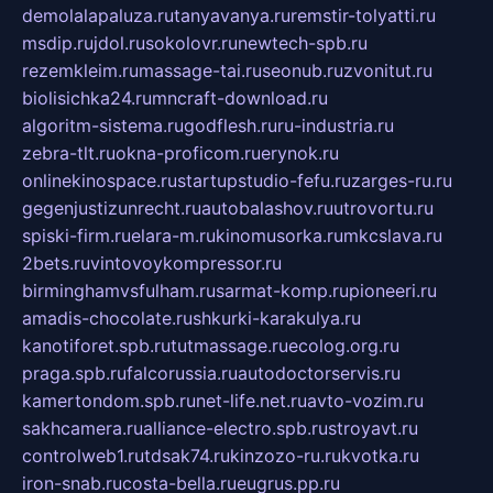
demolalapaluza.ru
tanyavanya.ru
remstir-tolyatti.ru
msdip.ru
jdol.ru
sokolovr.ru
newtech-spb.ru
rezemkleim.ru
massage-tai.ru
seonub.ru
zvonitut.ru
biolisichka24.ru
mncraft-download.ru
algoritm-sistema.ru
godflesh.ru
ru-industria.ru
zebra-tlt.ru
okna-proficom.ru
erynok.ru
onlinekinospace.ru
startupstudio-fefu.ru
zarges-ru.ru
gegenjustizunrecht.ru
autobalashov.ru
utrovortu.ru
spiski-firm.ru
elara-m.ru
kinomusorka.ru
mkcslava.ru
2bets.ru
vintovoykompressor.ru
birminghamvsfulham.ru
sarmat-komp.ru
pioneeri.ru
amadis-chocolate.ru
shkurki-karakulya.ru
kanotiforet.spb.ru
tutmassage.ru
ecolog.org.ru
praga.spb.ru
falcorussia.ru
autodoctorservis.ru
kamertondom.spb.ru
net-life.net.ru
avto-vozim.ru
sakhcamera.ru
alliance-electro.spb.ru
stroyavt.ru
controlweb1.ru
tdsak74.ru
kinzozo-ru.ru
kvotka.ru
iron-snab.ru
costa-bella.ru
eugrus.pp.ru