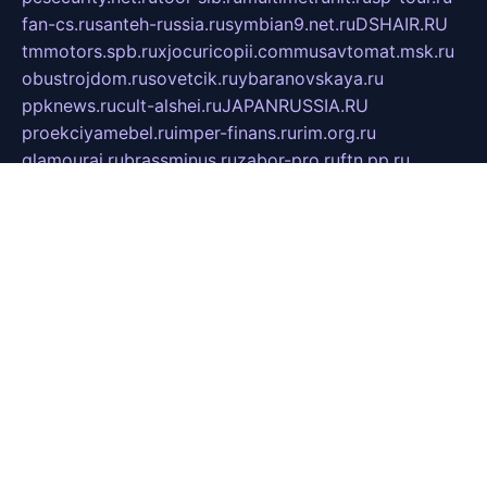
fan-cs.ru
santeh-russia.ru
symbian9.net.ru
DSHAIR.RU
tmmotors.spb.ru
xjocuricopii.com
musavtomat.msk.ru
obustrojdom.ru
sovetcik.ru
ybaranovskaya.ru
ppknews.ru
cult-alshei.ru
JAPANRUSSIA.RU
proekciyamebel.ru
imper-finans.ru
rim.org.ru
glamourai.ru
brassminus.ru
zabor-pro.ru
ftn.pp.ru
dorogoe58.ru
laimengpacker.ru
kuzova-zapchasti.ru
sageerp.ru
taxodrom.ru
dsrazvitie.ru
hardcity.net.ru
ratinghomegames.ru
topservice25.ru
gubernyan.ru
gtglasslined.ru
ii4.ru
tssport.spb.ru
andorra24.com
blackwallstreet.ru
oboimos.ru
optim-doors.com.ru
ikuch.ru
nycr.org.ru
npa21.ru
vremya-ch.spb.ru
desert000.ru
ivtorgi.ru
ifiori.ru
catalog-statei.ru
dcv.org.ru
spetsmaster174.ru
ipkameryhiseeu.ru
dum26.ru
ruspol.spb.ru
fr-opendp.ru
kam-solnyshko.ru
cheyenne-arapaho.ru
sevzapmetal.spb.ru
ted-lapidus.spb.ru
parasite-eliminator.ru
sigma-complete.ru
modernworld.ru
dama-moda.ru