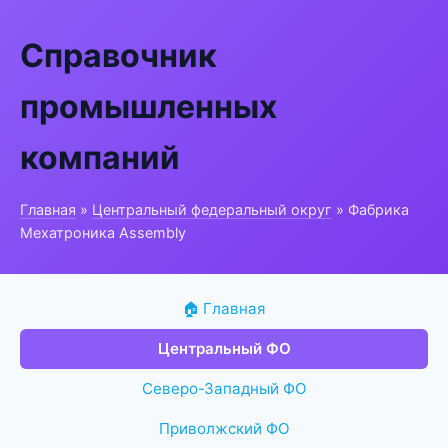
Справочник
промышленных
компаний
Главная
»
Центральный федеральный округ
» Фабрика
Мехатроника Assembly
🏠 Главная
Центральный ФО
Северо-Западный ФО
Приволжский ФО