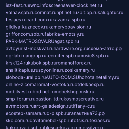
isz-fest.ru
ewnc.info
screensaver-clock.net.ru
volnav.spb.ru
comnat.ru
npf.net.ru
7bit.pp.ru
kalugatur.ru
tesiaes.ru
card.com.ru
kazanka.spb.ru
gildiya-kuznecov.ru
kameryboavision.ru
griffoncom.spb.ru
fabrika-emotsiy.ru
PARK-MATROSOVA.RU
agat.spb.ru
avtoyurist-moskva1.ru
hardware.org.ru
схема-авто.рф
dg-lab.ru
angrup.ru
recruiter.spb.ru
music8.spb.ru
krsk124.ru
kubok.spb.ru
romanofforex.ru
analitikaplus.ru
spyonline.ru
zosikamery.ru
sloboda-ural.pp.ru
AUTO-COM.SU
hohota.net
alimy.ru
online-z.com
aromat-vostoka.ru
otdelkaexp.ru
mobilvest.ru
bbd.net.ru
mebelshop.msk.ru
smp-forum.ru
bastion-td.ru
kosmoscreative.ru
avrmotors.ru
art-galadesign.ru
tiffany-c.ru
ecostep-samara.ru
d-p.spb.ru
галактика73.рф
sko.com.ru
davitamebel-spb.ru
fotsis.ru
tesiaes.ru
kokoroyari.spb.ru
blesna-kazan.ru
mossilver.ru