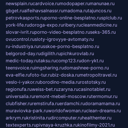
newsplain.ru
cardvoice.ru
modopaper.ru
manunae.ru
gbget.ru
alfeihavsalnassr.ru
madoma.ru
tajuncos.ru
petrovkasports.ru
porno-online-besplatno.ru
splclub.ru
york-life.ru
doroga-expo.ru
ribery.ru
cleanmedicine.ru
slovar-ivrit.ru
porno-video-besplatno.ru
seks-365.ru
ovucontrol.ru
sloty-igrovyye-avtomaty.ru
ru-industriya.ru
russkoe-porno-besplatno.ru
belgorod-day.ru
digilith.ru
pichkurovlab.ru
medic-today.ru
taksu.ru
comp123.ru
don-ykt.ru
teensvoice.ru
imgsharing.ru
domashnee-porno.ru
eva-elfie.ru
foto-tur.ru
biz-doska.ru
metropoltravel.ru
veslo-i-yakor.ru
borodino-media.ru
rostotsky.ru
regionufa.ru
weiss-bet.ru
zaryna.ru
casinotablet.ru
universalia.ru
remont-mebeli-moscow.ru
termomur.ru
clubfisher.ru
remstirufa.ru
erdamchi.ru
doramamama.ru
muraviovka-park.ru
worldofwoman.ru
clean-dreams.ru
arkrym.ru
kristinita.ru
dircomputer.ru
healthenter.ru
textexperts.ru
pivnaya-kruzhka.ru
kinofilmy-2021.ru