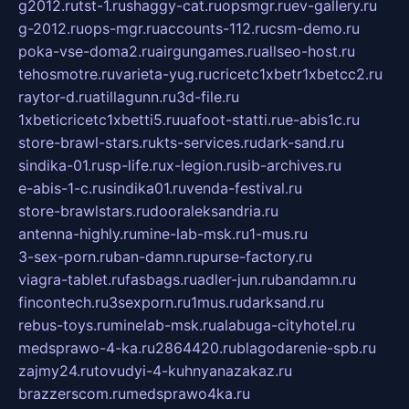
g2012.ru
tst-1.ru
shaggy-cat.ru
opsmgr.ru
ev-gallery.ru
g-2012.ru
ops-mgr.ru
accounts-112.ru
csm-demo.ru
poka-vse-doma2.ru
airgungames.ru
allseo-host.ru
tehosmotre.ru
varieta-yug.ru
cricetc1xbetr1xbetcc2.ru
raytor-d.ru
atillagunn.ru
3d-file.ru
1xbeticricetc1xbetti5.ru
uafoot-statti.ru
e-abis1c.ru
store-brawl-stars.ru
kts-services.ru
dark-sand.ru
sindika-01.ru
sp-life.ru
x-legion.ru
sib-archives.ru
e-abis-1-c.ru
sindika01.ru
venda-festival.ru
store-brawlstars.ru
dooraleksandria.ru
antenna-highly.ru
mine-lab-msk.ru
1-mus.ru
3-sex-porn.ru
ban-damn.ru
purse-factory.ru
viagra-tablet.ru
fasbags.ru
adler-jun.ru
bandamn.ru
fincontech.ru
3sexporn.ru
1mus.ru
darksand.ru
rebus-toys.ru
minelab-msk.ru
alabuga-cityhotel.ru
medsprawo-4-ka.ru
2864420.ru
blagodarenie-spb.ru
zajmy24.ru
tovudyi-4-kuhnyanazakaz.ru
brazzerscom.ru
medsprawo4ka.ru