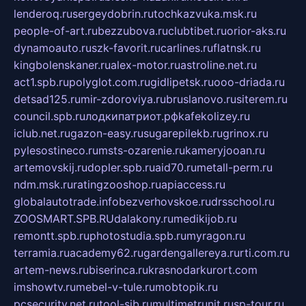
lenderoq.ru
sergeydobrin.ru
tochkazvuka.msk.ru
people-of-art.ru
bezzubova.ru
clubtibet.ru
orior-aks.ru
dynamoauto.ru
szk-favorit.ru
carlines.ru
flatnsk.ru
kingbolenskaner.ru
alex-motor.ru
astroline.net.ru
act1.spb.ru
polyglot.com.ru
gidlipetsk.ru
ooo-driada.ru
detsad125.ru
mir-zdoroviya.ru
bruslanovo.ru
siterem.ru
council.spb.ru
лодкипатриот.рф
kafekolizey.ru
iclub.net.ru
gazon-easy.ru
sugarepilekb.ru
grinox.ru
pylesostineco.ru
msts-ozarenie.ru
kameryjooan.ru
artemovskij.ru
dopler.spb.ru
aid70.ru
metall-perm.ru
ndm.msk.ru
ratingzooshop.ru
apiaccess.ru
globalautotrade.info
bezverhovskoe.ru
drsschool.ru
ZOOSMART.SPB.RU
dalakony.ru
medikijob.ru
remontt.spb.ru
photostudia.spb.ru
myragon.ru
terramia.ru
academy62.ru
gardengallereya.ru
rti.com.ru
artem-news.ru
biserinca.ru
krasnodarkurort.com
imshowtv.ru
mebel-v-tule.ru
mobtopik.ru
pcsecurity.net.ru
tool-sib.ru
multimetrunit.ru
sp-tour.ru