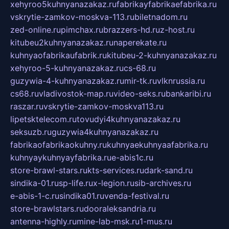
xehyroo5kuhnyanazakaz.ru
fabrikayfabrikaefabrika.ru
vskrytie-zamkov-moskva-113.ru
biletnadom.ru
zed-online.ru
pimchax.ru
brazzers-hd.ru
z-host.ru
kitubeu2kuhnyanazakaz.ru
naperekate.ru
kuhnyaofabrikaufabrik.ru
kitubeu-2-kuhnyanazakaz.ru
xehyroo-5-kuhnyanazakaz.ru
cs-68.ru
guzywia-4-kuhnyanazakaz.ru
mir-tk.ru
vlknrussia.ru
cs68.ru
vladivostok-map.ru
video-seks.ru
bankaribi.ru
raszar.ru
vskrytie-zamkov-moskva113.ru
lipetsktelecom.ru
tovudyi4kuhnyanazakaz.ru
seksuzb.ru
guzywia4kuhnyanazakaz.ru
fabrikaofabrikaokuhny.ru
kuhnyaekuhnyaafabrika.ru
kuhnyaykuhnyayfabrika.ru
e-abis1c.ru
store-brawl-stars.ru
kts-services.ru
dark-sand.ru
sindika-01.ru
sp-life.ru
x-legion.ru
sib-archives.ru
e-abis-1-c.ru
sindika01.ru
venda-festival.ru
store-brawlstars.ru
dooraleksandria.ru
antenna-highly.ru
mine-lab-msk.ru
1-mus.ru