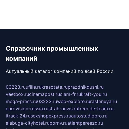
Справочник промышленных
компаний
Актуальный каталог компаний по всей России
03223.ru
ufille.ru
krasotata.ru
prazdnikdushi.ru
veetbox.ru
cinemapost.ru
ciam-fr.ru
kraft-you.ru
mega-press.ru
03223.ru
web-explore.ru
rastenuya.ru
eurovision-russia.ru
strah-news.ru
freeride-team.ru
itrack-24.ru
sexshopexpress.ru
autostudiopro.ru
alabuga-cityhotel.ru
pornv.ru
atlantpereezd.ru