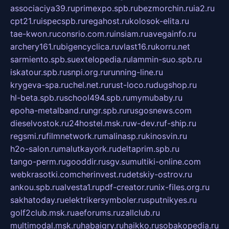
associaciya39.ru
primexpo.spb.ru
bezmorchin.ru
ia2.ru
cpt21.ru
ispecspb.ru
regahost.ru
kolosok-elita.ru
tae-kwon.ru
consrio.com.ru
insiam.ru
avegainfo.ru
archery161.ru
bigencyclica.ru
vlast16.ru
korru.net
sarmiento.spb.su
extelopedia.ru
lammin-suo.spb.ru
iskatour.spb.ru
snpi.org.ru
running-line.ru
krygeva-spa.ru
chel.net.ru
rust-loco.ru
dugshop.ru
hl-beta.spb.ru
school494.spb.ru
mymubaby.ru
epoha-metalband.ru
ngr.spb.ru
rusgosnews.com
dieselvostok.ru
24hostel.msk.ru
w-dev.ru
f-ship.ru
regsmi.ru
filmnetwork.ru
malinasp.ru
kinosvin.ru
h2o-salon.ru
malutkayork.ru
deltaprim.spb.ru
tango-perm.ru
gooddir.ru
sgv.su
multiki-online.com
webkrasotki.com
cherinvest.ru
detskiy-ostrov.ru
ankou.spb.ru
alvesta1.ru
pdf-creator.ru
nix-files.org.ru
sakhatoday.ru
elektrikersymboler.ru
sputnikyes.ru
golf2club.msk.ru
aeforums.ru
zallclub.ru
multimodal.msk.ru
habaigry.ru
haikko.ru
sobakopedia.ru