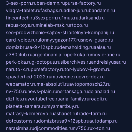
3-sex-porn.ru
ban-damn.ru
purse-factory.ru
viagra-tablet.ru
fasbags.ru
adler-jun.ru
bandamn.ru
fincontech.ru
3sexporn.ru
1mus.ru
darksand.ru
rebus-toys.ru
minelab-msk.ru
rtdco.ru
seo-prodvizhenie-sajtov-stroitelnyh-kompanij.ru
card-voice.ru
rulonnyygazon177.ru
snow-guard.ru
domizbrusa-9x12spb.ru
demaholding.ru
aalse.ru
a380club.ru
argentinamia.ru
perkoka.ru
movie-one.ru
perk-oka.ru
g-octopus.ru
sibarchives.ru
andreislyusar.ru
naruto-x.ru
pursefactory.ru
tor-lyubov-i-grom.ru
spayderhed-2022.ru
movieone.ru
evro-dez.ru
webamator.ru
ma-absolut1.ru
avtopomosch27.ru
nv-750.ru
news-plain.ru
nertansaga.ru
delanalad.ru
dizfiles.ru
youtubefree.ru
aria-family.ru
roadli.ru
planeta-samara.ru
mysmartbuy.ru
matrasy-kemerovo.ru
ashanet.ru
trade-farm.ru
dotcustoms.ru
domizbrusa9x12spb.ru
autodamp.ru
narasimha.ru
djcommodities.ru
nv750.ru
x-ton.ru