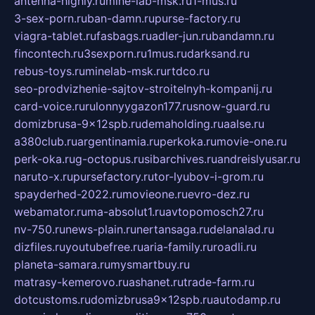
antenna-highly.ru
mine-lab-msk.ru
1-mus.ru
3-sex-porn.ru
ban-damn.ru
purse-factory.ru
viagra-tablet.ru
fasbags.ru
adler-jun.ru
bandamn.ru
fincontech.ru
3sexporn.ru
1mus.ru
darksand.ru
rebus-toys.ru
minelab-msk.ru
rtdco.ru
seo-prodvizhenie-sajtov-stroitelnyh-kompanij.ru
card-voice.ru
rulonnyygazon177.ru
snow-guard.ru
domizbrusa-9x12spb.ru
demaholding.ru
aalse.ru
a380club.ru
argentinamia.ru
perkoka.ru
movie-one.ru
perk-oka.ru
g-octopus.ru
sibarchives.ru
andreislyusar.ru
naruto-x.ru
pursefactory.ru
tor-lyubov-i-grom.ru
spayderhed-2022.ru
movieone.ru
evro-dez.ru
webamator.ru
ma-absolut1.ru
avtopomosch27.ru
nv-750.ru
news-plain.ru
nertansaga.ru
delanalad.ru
dizfiles.ru
youtubefree.ru
aria-family.ru
roadli.ru
planeta-samara.ru
mysmartbuy.ru
matrasy-kemerovo.ru
ashanet.ru
trade-farm.ru
dotcustoms.ru
domizbrusa9x12spb.ru
autodamp.ru