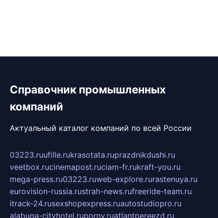
Справочник промышленных
компаний
Актуальный каталог компаний по всей России
03223.ru
ufille.ru
krasotata.ru
prazdnikdushi.ru
veetbox.ru
cinemapost.ru
ciam-fr.ru
kraft-you.ru
mega-press.ru
03223.ru
web-explore.ru
rastenuya.ru
eurovision-russia.ru
strah-news.ru
freeride-team.ru
itrack-24.ru
sexshopexpress.ru
autostudiopro.ru
alabuga-cityhotel.ru
pornv.ru
atlantpereezd.ru