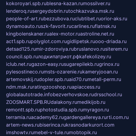
kokoroyari.spb.ru
blesna-kazan.ru
mossilver.ru
lenderoq.ru
sergeydobrin.ru
tochkazvuka.msk.ru
people-of-art.ru
bezzubova.ru
clubtibet.ru
orior-aks.ru
dynamoauto.ru
szk-favorit.ru
carlines.ru
flatnsk.ru
kingbolenskaner.ru
alex-motor.ru
astroline.net.ru
act1.spb.ru
polyglot.com.ru
gidlipetsk.ru
ooo-driada.ru
detsad125.ru
mir-zdoroviya.ru
bruslanovo.ru
siterem.ru
council.spb.ru
лодкипатриот.рф
kafekolizey.ru
iclub.net.ru
gazon-easy.ru
sugarepilekb.ru
grinox.ru
pylesostineco.ru
msts-ozarenie.ru
kameryjooan.ru
artemovskij.ru
dopler.spb.ru
aid70.ru
metall-perm.ru
ndm.msk.ru
ratingzooshop.ru
apiaccess.ru
globalautotrade.info
bezverhovskoe.ru
drsschool.ru
ZOOSMART.SPB.RU
dalakony.ru
medikijob.ru
remontt.spb.ru
photostudia.spb.ru
myragon.ru
terramia.ru
academy62.ru
gardengallereya.ru
rti.com.ru
artem-news.ru
biserinca.ru
krasnodarkurort.com
imshowtv.ru
mebel-v-tule.ru
mobtopik.ru