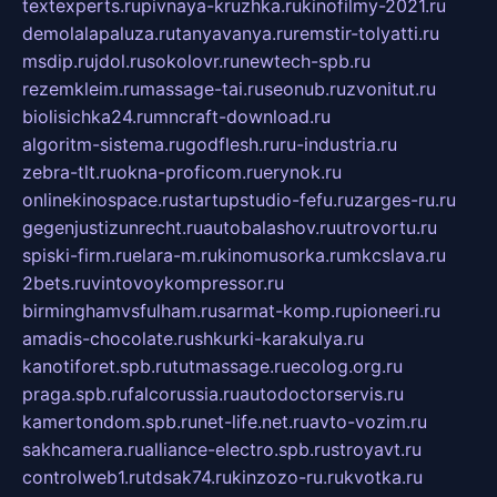
textexperts.ru
pivnaya-kruzhka.ru
kinofilmy-2021.ru
demolalapaluza.ru
tanyavanya.ru
remstir-tolyatti.ru
msdip.ru
jdol.ru
sokolovr.ru
newtech-spb.ru
rezemkleim.ru
massage-tai.ru
seonub.ru
zvonitut.ru
biolisichka24.ru
mncraft-download.ru
algoritm-sistema.ru
godflesh.ru
ru-industria.ru
zebra-tlt.ru
okna-proficom.ru
erynok.ru
onlinekinospace.ru
startupstudio-fefu.ru
zarges-ru.ru
gegenjustizunrecht.ru
autobalashov.ru
utrovortu.ru
spiski-firm.ru
elara-m.ru
kinomusorka.ru
mkcslava.ru
2bets.ru
vintovoykompressor.ru
birminghamvsfulham.ru
sarmat-komp.ru
pioneeri.ru
amadis-chocolate.ru
shkurki-karakulya.ru
kanotiforet.spb.ru
tutmassage.ru
ecolog.org.ru
praga.spb.ru
falcorussia.ru
autodoctorservis.ru
kamertondom.spb.ru
net-life.net.ru
avto-vozim.ru
sakhcamera.ru
alliance-electro.spb.ru
stroyavt.ru
controlweb1.ru
tdsak74.ru
kinzozo-ru.ru
kvotka.ru