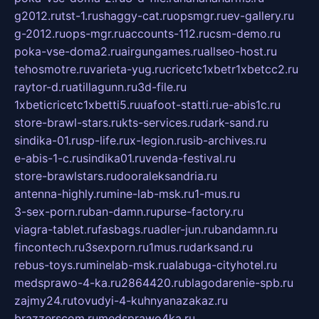
g2012.ru
tst-1.ru
shaggy-cat.ru
opsmgr.ru
ev-gallery.ru
g-2012.ru
ops-mgr.ru
accounts-112.ru
csm-demo.ru
poka-vse-doma2.ru
airgungames.ru
allseo-host.ru
tehosmotre.ru
varieta-yug.ru
cricetc1xbetr1xbetcc2.ru
raytor-d.ru
atillagunn.ru
3d-file.ru
1xbeticricetc1xbetti5.ru
uafoot-statti.ru
e-abis1c.ru
store-brawl-stars.ru
kts-services.ru
dark-sand.ru
sindika-01.ru
sp-life.ru
x-legion.ru
sib-archives.ru
e-abis-1-c.ru
sindika01.ru
venda-festival.ru
store-brawlstars.ru
dooraleksandria.ru
antenna-highly.ru
mine-lab-msk.ru
1-mus.ru
3-sex-porn.ru
ban-damn.ru
purse-factory.ru
viagra-tablet.ru
fasbags.ru
adler-jun.ru
bandamn.ru
fincontech.ru
3sexporn.ru
1mus.ru
darksand.ru
rebus-toys.ru
minelab-msk.ru
alabuga-cityhotel.ru
medsprawo-4-ka.ru
2864420.ru
blagodarenie-spb.ru
zajmy24.ru
tovudyi-4-kuhnyanazakaz.ru
brazzerscom.ru
medsprawo4ka.ru