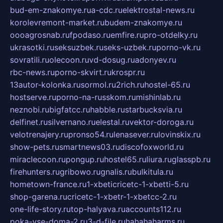
bud-em-znakomye.ru
a-cdc.ru
elektrostal-news.ru
korolevremont-market.ru
budem-znakomye.ru
oooagrosnab.ru
fpodaso.ru
emfire.ru
pro-otdelky.ru
ukrasotki.ru
seksuzbek.ru
seks-uzbek.ru
porno-vk.ru
sovratili.ru
olecoon.ru
vd-dosug.ru
adonyev.ru
rbc-news.ru
porno-skvirt.ru
krospr.ru
13autor-kolonka.ru
sormol.ru
2rich.ru
hostel-65.ru
hostserve.ru
porno-na-russkom.ru
mishinlab.ru
neznobi.ru
bigfatcc.ru
habble.ru
starbucksvia.ru
delfinet.ru
silvernano.ru
elestal.ru
vektor-doroga.ru
velotrenajery.ru
pronso54.ru
lenasever.ru
lovinskix.ru
show-pets.ru
smartnews03.ru
discofoxworld.ru
miraclecoon.ru
pongup.ru
hostel65.ru
liura.ru
glasspb.ru
firehunters.ru
gribowo.ru
gnalis.ru
bulkitula.ru
hometown-france.ru
1-xbeticricetc-1-xbetti-5.ru
shop-garena.ru
cricetc-1-xbetr-1-xbetcc-2.ru
one-life-story.ru
top-halyava.ru
accounts112.ru
poka-vse-doma-2.ru
3-d-file.ru
hahahaharms.ru