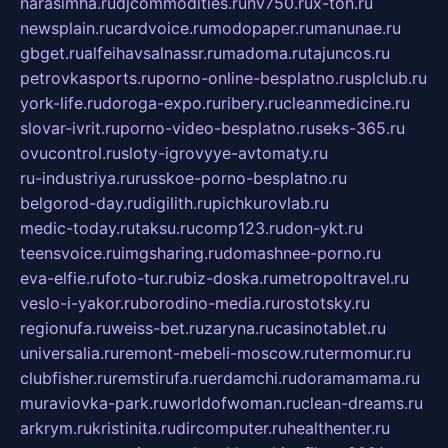
narasimha.ru
djcommodities.ru
nv750.ru
x-ton.ru
newsplain.ru
cardvoice.ru
modopaper.ru
manunae.ru
gbget.ru
alfeihavsalnassr.ru
madoma.ru
tajuncos.ru
petrovkasports.ru
porno-online-besplatno.ru
splclub.ru
york-life.ru
doroga-expo.ru
ribery.ru
cleanmedicine.ru
slovar-ivrit.ru
porno-video-besplatno.ru
seks-365.ru
ovucontrol.ru
sloty-igrovyye-avtomaty.ru
ru-industriya.ru
russkoe-porno-besplatno.ru
belgorod-day.ru
digilith.ru
pichkurovlab.ru
medic-today.ru
taksu.ru
comp123.ru
don-ykt.ru
teensvoice.ru
imgsharing.ru
domashnee-porno.ru
eva-elfie.ru
foto-tur.ru
biz-doska.ru
metropoltravel.ru
veslo-i-yakor.ru
borodino-media.ru
rostotsky.ru
regionufa.ru
weiss-bet.ru
zaryna.ru
casinotablet.ru
universalia.ru
remont-mebeli-moscow.ru
termomur.ru
clubfisher.ru
remstirufa.ru
erdamchi.ru
doramamama.ru
muraviovka-park.ru
worldofwoman.ru
clean-dreams.ru
arkrym.ru
kristinita.ru
dircomputer.ru
healthenter.ru