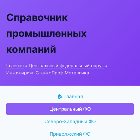
Справочник
промышленных
компаний
Главная
»
Центральный федеральный округ
»
Инжиниринг СтанкоПроф Металлика
🏠 Главная
Центральный ФО
Северо-Западный ФО
Приволжский ФО