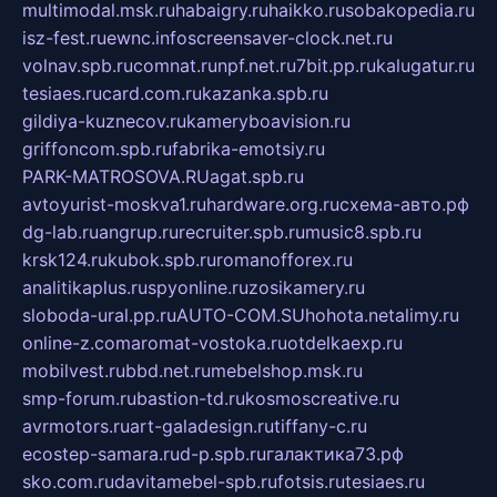
multimodal.msk.ru
habaigry.ru
haikko.ru
sobakopedia.ru
isz-fest.ru
ewnc.info
screensaver-clock.net.ru
volnav.spb.ru
comnat.ru
npf.net.ru
7bit.pp.ru
kalugatur.ru
tesiaes.ru
card.com.ru
kazanka.spb.ru
gildiya-kuznecov.ru
kameryboavision.ru
griffoncom.spb.ru
fabrika-emotsiy.ru
PARK-MATROSOVA.RU
agat.spb.ru
avtoyurist-moskva1.ru
hardware.org.ru
схема-авто.рф
dg-lab.ru
angrup.ru
recruiter.spb.ru
music8.spb.ru
krsk124.ru
kubok.spb.ru
romanofforex.ru
analitikaplus.ru
spyonline.ru
zosikamery.ru
sloboda-ural.pp.ru
AUTO-COM.SU
hohota.net
alimy.ru
online-z.com
aromat-vostoka.ru
otdelkaexp.ru
mobilvest.ru
bbd.net.ru
mebelshop.msk.ru
smp-forum.ru
bastion-td.ru
kosmoscreative.ru
avrmotors.ru
art-galadesign.ru
tiffany-c.ru
ecostep-samara.ru
d-p.spb.ru
галактика73.рф
sko.com.ru
davitamebel-spb.ru
fotsis.ru
tesiaes.ru