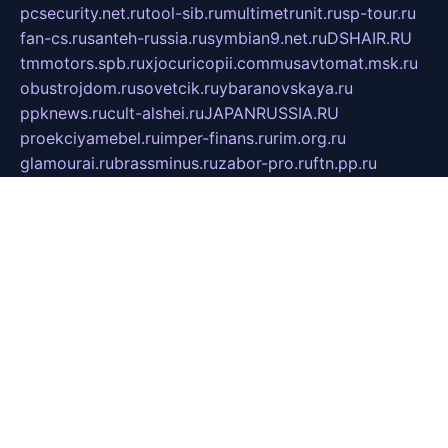
pcsecurity.net.ru
tool-sib.ru
multimetrunit.ru
sp-tour.ru
fan-cs.ru
santeh-russia.ru
symbian9.net.ru
DSHAIR.RU
tmmotors.spb.ru
xjocuricopii.com
musavtomat.msk.ru
obustrojdom.ru
sovetcik.ru
ybaranovskaya.ru
ppknews.ru
cult-alshei.ru
JAPANRUSSIA.RU
proekciyamebel.ru
imper-finans.ru
rim.org.ru
glamourai.ru
brassminus.ru
zabor-pro.ru
ftn.pp.ru
dorogoe58.ru
laimengpacker.ru
kuzova-zapchasti.ru
sageerp.ru
taxodrom.ru
dsrazvitie.ru
hardcity.net.ru
ratinghomegames.ru
topservice25.ru
gubernyan.ru
gtglasslined.ru
ii4.ru
tssport.spb.ru
andorra24.com
blackwallstreet.ru
oboimos.ru
optim-doors.com.ru
ikuch.ru
nycr.org.ru
npa21.ru
vremya-ch.spb.ru
desert000.ru
ivtorgi.ru
ifiori.ru
catalog-statei.ru
dcv.org.ru
spetsmaster174.ru
ipkameryhiseeu.ru
dum26.ru
ruspol.spb.ru
fr-opendp.ru
kam-solnyshko.ru
cheyenne-arapaho.ru
sevzapmetal.spb.ru
ted-lapidus.spb.ru
parasite-eliminator.ru