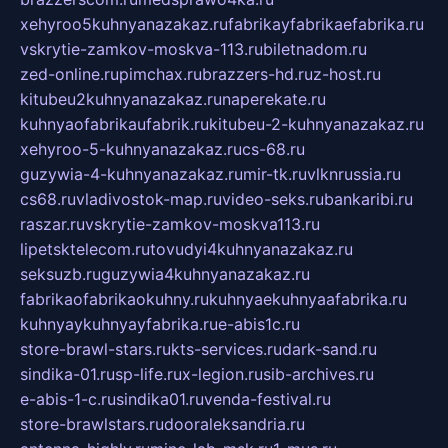
xehyroo5kuhnyanazakaz.ru
fabrikayfabrikaefabrika.ru
vskrytie-zamkov-moskva-113.ru
biletnadom.ru
zed-online.ru
pimchax.ru
brazzers-hd.ru
z-host.ru
kitubeu2kuhnyanazakaz.ru
naperekate.ru
kuhnyaofabrikaufabrik.ru
kitubeu-2-kuhnyanazakaz.ru
xehyroo-5-kuhnyanazakaz.ru
cs-68.ru
guzywia-4-kuhnyanazakaz.ru
mir-tk.ru
vlknrussia.ru
cs68.ru
vladivostok-map.ru
video-seks.ru
bankaribi.ru
raszar.ru
vskrytie-zamkov-moskva113.ru
lipetsktelecom.ru
tovudyi4kuhnyanazakaz.ru
seksuzb.ru
guzywia4kuhnyanazakaz.ru
fabrikaofabrikaokuhny.ru
kuhnyaekuhnyaafabrika.ru
kuhnyaykuhnyayfabrika.ru
e-abis1c.ru
store-brawl-stars.ru
kts-services.ru
dark-sand.ru
sindika-01.ru
sp-life.ru
x-legion.ru
sib-archives.ru
e-abis-1-c.ru
sindika01.ru
venda-festival.ru
store-brawlstars.ru
dooraleksandria.ru