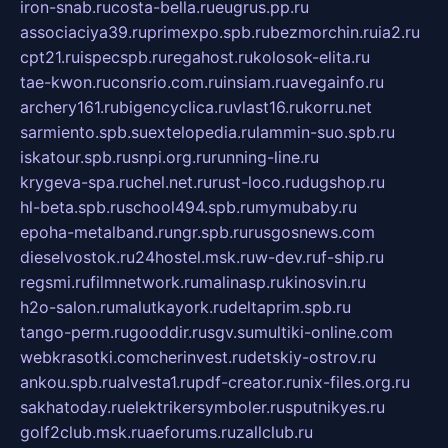
iron-snab.ru
costa-bella.ru
eugrus.pp.ru
associaciya39.ru
primexpo.spb.ru
bezmorchin.ru
ia2.ru
cpt21.ru
ispecspb.ru
regahost.ru
kolosok-elita.ru
tae-kwon.ru
consrio.com.ru
insiam.ru
avegainfo.ru
archery161.ru
bigencyclica.ru
vlast16.ru
korru.net
sarmiento.spb.su
extelopedia.ru
lammin-suo.spb.ru
iskatour.spb.ru
snpi.org.ru
running-line.ru
krygeva-spa.ru
chel.net.ru
rust-loco.ru
dugshop.ru
hl-beta.spb.ru
school494.spb.ru
mymubaby.ru
epoha-metalband.ru
ngr.spb.ru
rusgosnews.com
dieselvostok.ru
24hostel.msk.ru
w-dev.ru
f-ship.ru
regsmi.ru
filmnetwork.ru
malinasp.ru
kinosvin.ru
h2o-salon.ru
malutkayork.ru
deltaprim.spb.ru
tango-perm.ru
gooddir.ru
sgv.su
multiki-online.com
webkrasotki.com
cherinvest.ru
detskiy-ostrov.ru
ankou.spb.ru
alvesta1.ru
pdf-creator.ru
nix-files.org.ru
sakhatoday.ru
elektrikersymboler.ru
sputnikyes.ru
golf2club.msk.ru
aeforums.ru
zallclub.ru