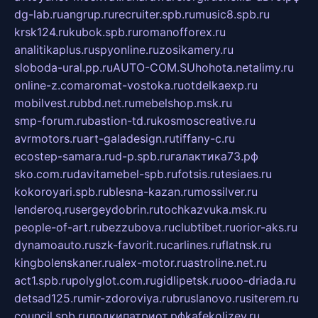
dg-lab.ru
angrup.ru
recruiter.spb.ru
music8.spb.ru
krsk124.ru
kubok.spb.ru
romanofforex.ru
analitikaplus.ru
spyonline.ru
zosikamery.ru
sloboda-ural.pp.ru
AUTO-COM.SU
hohota.net
alimy.ru
online-z.com
aromat-vostoka.ru
otdelkaexp.ru
mobilvest.ru
bbd.net.ru
mebelshop.msk.ru
smp-forum.ru
bastion-td.ru
kosmoscreative.ru
avrmotors.ru
art-galadesign.ru
tiffany-c.ru
ecostep-samara.ru
d-p.spb.ru
галактика73.рф
sko.com.ru
davitamebel-spb.ru
fotsis.ru
tesiaes.ru
kokoroyari.spb.ru
blesna-kazan.ru
mossilver.ru
lenderoq.ru
sergeydobrin.ru
tochkazvuka.msk.ru
people-of-art.ru
bezzubova.ru
clubtibet.ru
orior-aks.ru
dynamoauto.ru
szk-favorit.ru
carlines.ru
flatnsk.ru
kingbolenskaner.ru
alex-motor.ru
astroline.net.ru
act1.spb.ru
polyglot.com.ru
gidlipetsk.ru
ooo-driada.ru
detsad125.ru
mir-zdoroviya.ru
bruslanovo.ru
siterem.ru
council.spb.ru
лодкипатриот.рф
kafekolizey.ru