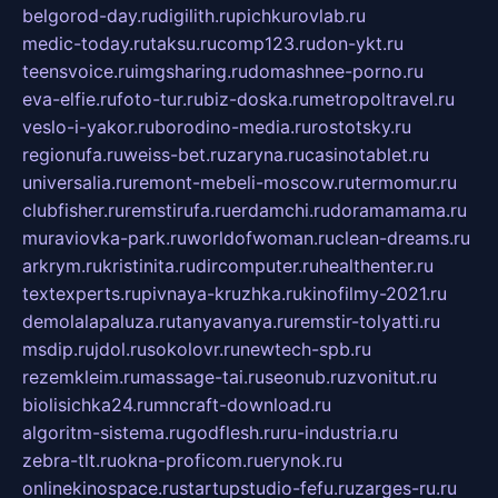
belgorod-day.ru
digilith.ru
pichkurovlab.ru
medic-today.ru
taksu.ru
comp123.ru
don-ykt.ru
teensvoice.ru
imgsharing.ru
domashnee-porno.ru
eva-elfie.ru
foto-tur.ru
biz-doska.ru
metropoltravel.ru
veslo-i-yakor.ru
borodino-media.ru
rostotsky.ru
regionufa.ru
weiss-bet.ru
zaryna.ru
casinotablet.ru
universalia.ru
remont-mebeli-moscow.ru
termomur.ru
clubfisher.ru
remstirufa.ru
erdamchi.ru
doramamama.ru
muraviovka-park.ru
worldofwoman.ru
clean-dreams.ru
arkrym.ru
kristinita.ru
dircomputer.ru
healthenter.ru
textexperts.ru
pivnaya-kruzhka.ru
kinofilmy-2021.ru
demolalapaluza.ru
tanyavanya.ru
remstir-tolyatti.ru
msdip.ru
jdol.ru
sokolovr.ru
newtech-spb.ru
rezemkleim.ru
massage-tai.ru
seonub.ru
zvonitut.ru
biolisichka24.ru
mncraft-download.ru
algoritm-sistema.ru
godflesh.ru
ru-industria.ru
zebra-tlt.ru
okna-proficom.ru
erynok.ru
onlinekinospace.ru
startupstudio-fefu.ru
zarges-ru.ru