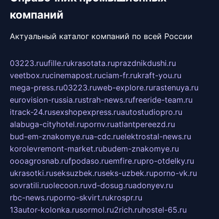
компаний
Актуальный каталог компаний по всей России
03223.ru
ufille.ru
krasotata.ru
prazdnikdushi.ru
veetbox.ru
cinemapost.ru
ciam-fr.ru
kraft-you.ru
mega-press.ru
03223.ru
web-explore.ru
rastenuya.ru
eurovision-russia.ru
strah-news.ru
freeride-team.ru
itrack-24.ru
sexshopexpress.ru
autostudiopro.ru
alabuga-cityhotel.ru
pornv.ru
atlantpereezd.ru
bud-em-znakomye.ru
a-cdc.ru
elektrostal-news.ru
korolevremont-market.ru
budem-znakomye.ru
oooagrosnab.ru
fpodaso.ru
emfire.ru
pro-otdelky.ru
ukrasotki.ru
seksuzbek.ru
seks-uzbek.ru
porno-vk.ru
sovratili.ru
olecoon.ru
vd-dosug.ru
adonyev.ru
rbc-news.ru
porno-skvirt.ru
krospr.ru
13autor-kolonka.ru
sormol.ru
2rich.ru
hostel-65.ru