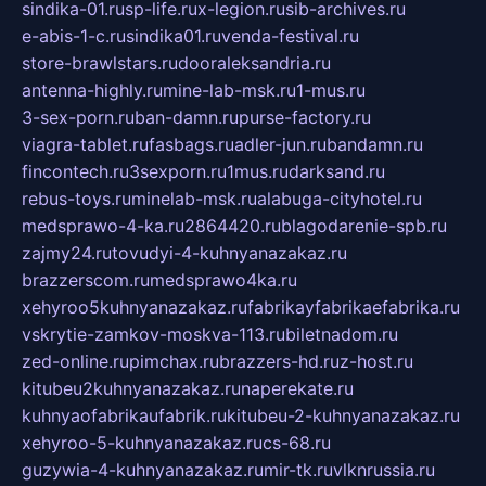
sindika-01.ru
sp-life.ru
x-legion.ru
sib-archives.ru
e-abis-1-c.ru
sindika01.ru
venda-festival.ru
store-brawlstars.ru
dooraleksandria.ru
antenna-highly.ru
mine-lab-msk.ru
1-mus.ru
3-sex-porn.ru
ban-damn.ru
purse-factory.ru
viagra-tablet.ru
fasbags.ru
adler-jun.ru
bandamn.ru
fincontech.ru
3sexporn.ru
1mus.ru
darksand.ru
rebus-toys.ru
minelab-msk.ru
alabuga-cityhotel.ru
medsprawo-4-ka.ru
2864420.ru
blagodarenie-spb.ru
zajmy24.ru
tovudyi-4-kuhnyanazakaz.ru
brazzerscom.ru
medsprawo4ka.ru
xehyroo5kuhnyanazakaz.ru
fabrikayfabrikaefabrika.ru
vskrytie-zamkov-moskva-113.ru
biletnadom.ru
zed-online.ru
pimchax.ru
brazzers-hd.ru
z-host.ru
kitubeu2kuhnyanazakaz.ru
naperekate.ru
kuhnyaofabrikaufabrik.ru
kitubeu-2-kuhnyanazakaz.ru
xehyroo-5-kuhnyanazakaz.ru
cs-68.ru
guzywia-4-kuhnyanazakaz.ru
mir-tk.ru
vlknrussia.ru