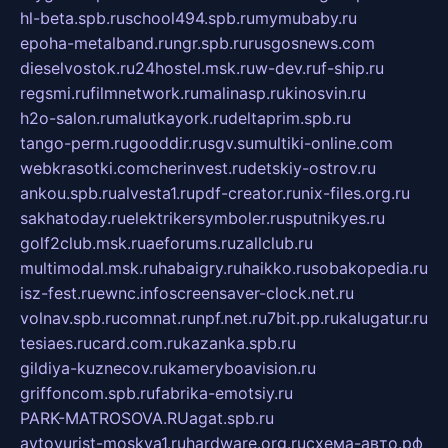
hl-beta.spb.ru
school494.spb.ru
mymubaby.ru
epoha-metalband.ru
ngr.spb.ru
rusgosnews.com
dieselvostok.ru
24hostel.msk.ru
w-dev.ru
f-ship.ru
regsmi.ru
filmnetwork.ru
malinasp.ru
kinosvin.ru
h2o-salon.ru
malutkayork.ru
deltaprim.spb.ru
tango-perm.ru
gooddir.ru
sgv.su
multiki-online.com
webkrasotki.com
cherinvest.ru
detskiy-ostrov.ru
ankou.spb.ru
alvesta1.ru
pdf-creator.ru
nix-files.org.ru
sakhatoday.ru
elektrikersymboler.ru
sputnikyes.ru
golf2club.msk.ru
aeforums.ru
zallclub.ru
multimodal.msk.ru
habaigry.ru
haikko.ru
sobakopedia.ru
isz-fest.ru
ewnc.info
screensaver-clock.net.ru
volnav.spb.ru
comnat.ru
npf.net.ru
7bit.pp.ru
kalugatur.ru
tesiaes.ru
card.com.ru
kazanka.spb.ru
gildiya-kuznecov.ru
kameryboavision.ru
griffoncom.spb.ru
fabrika-emotsiy.ru
PARK-MATROSOVA.RU
agat.spb.ru
avtoyurist-moskva1.ru
hardware.org.ru
схема-авто.рф