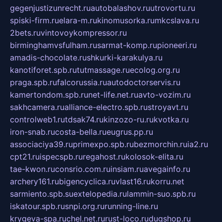
gegenjustizunrecht.ru
autobalashov.ru
utrovortu.ru
spiski-firm.ru
elara-m.ru
kinomusorka.ru
mkcslava.ru
2bets.ru
vintovoykompressor.ru
birminghamvsfulham.ru
sarmat-komp.ru
pioneeri.ru
amadis-chocolate.ru
shkurki-karakulya.ru
kanotiforet.spb.ru
tutmassage.ru
ecolog.org.ru
praga.spb.ru
falcorussia.ru
autodoctorservis.ru
kamertondom.spb.ru
net-life.net.ru
avto-vozim.ru
sakhcamera.ru
alliance-electro.spb.ru
stroyavt.ru
controlweb1.ru
tdsak74.ru
kinzozo-ru.ru
kvotka.ru
iron-snab.ru
costa-bella.ru
eugrus.pp.ru
associaciya39.ru
primexpo.spb.ru
bezmorchin.ru
ia2.ru
cpt21.ru
ispecspb.ru
regahost.ru
kolosok-elita.ru
tae-kwon.ru
consrio.com.ru
insiam.ru
avegainfo.ru
archery161.ru
bigencyclica.ru
vlast16.ru
korru.net
sarmiento.spb.su
extelopedia.ru
lammin-suo.spb.ru
iskatour.spb.ru
snpi.org.ru
running-line.ru
krygeva-spa.ru
chel.net.ru
rust-loco.ru
dugshop.ru