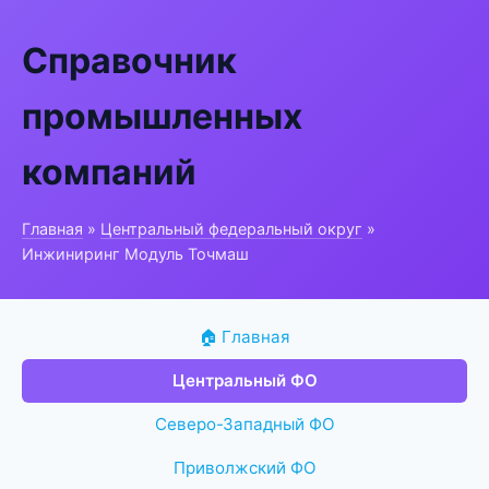
Справочник
промышленных
компаний
Главная
»
Центральный федеральный округ
»
Инжиниринг Модуль Точмаш
🏠 Главная
Центральный ФО
Северо-Западный ФО
Приволжский ФО