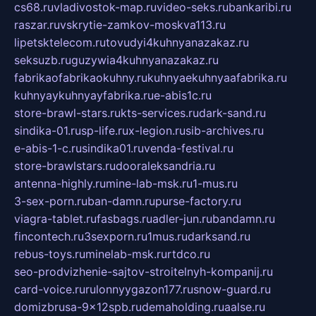
cs68.ru
vladivostok-map.ru
video-seks.ru
bankaribi.ru
raszar.ru
vskrytie-zamkov-moskva113.ru
lipetsktelecom.ru
tovudyi4kuhnyanazakaz.ru
seksuzb.ru
guzywia4kuhnyanazakaz.ru
fabrikaofabrikaokuhny.ru
kuhnyaekuhnyaafabrika.ru
kuhnyaykuhnyayfabrika.ru
e-abis1c.ru
store-brawl-stars.ru
kts-services.ru
dark-sand.ru
sindika-01.ru
sp-life.ru
x-legion.ru
sib-archives.ru
e-abis-1-c.ru
sindika01.ru
venda-festival.ru
store-brawlstars.ru
dooraleksandria.ru
antenna-highly.ru
mine-lab-msk.ru
1-mus.ru
3-sex-porn.ru
ban-damn.ru
purse-factory.ru
viagra-tablet.ru
fasbags.ru
adler-jun.ru
bandamn.ru
fincontech.ru
3sexporn.ru
1mus.ru
darksand.ru
rebus-toys.ru
minelab-msk.ru
rtdco.ru
seo-prodvizhenie-sajtov-stroitelnyh-kompanij.ru
card-voice.ru
rulonnyygazon177.ru
snow-guard.ru
domizbrusa-9x12spb.ru
demaholding.ru
aalse.ru