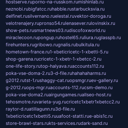
hostserve.ru
porno-na-russkom.ru
mishinlab.ru
neznobi.ru
bigfatcc.ru
habble.ru
starbucksvia.ru
delfinet.ru
silvernano.ru
elestal.ru
vektor-doroga.ru
velotrenajery.ru
pronso54.ru
lenasever.ru
lovinskix.ru
show-pets.ru
smartnews03.ru
discofoxworld.ru
miraclecoon.ru
pongup.ru
hostel65.ru
liura.ru
glasspb.ru
firehunters.ru
gribowo.ru
gnalis.ru
bulkitula.ru
hometown-france.ru
1-xbeticricetc-1-xbetti-5.ru
shop-garena.ru
cricetc-1-xbetr-1-xbetcc-2.ru
one-life-story.ru
top-halyava.ru
accounts112.ru
poka-vse-doma-2.ru
3-d-file.ru
hahahaharms.ru
g2012.ru
tst-1.ru
shaggy-cat.ru
opsmgr.ru
ev-gallery.ru
g-2012.ru
ops-mgr.ru
accounts-112.ru
csm-demo.ru
poka-vse-doma2.ru
airgungames.ru
allseo-host.ru
tehosmotre.ru
varieta-yug.ru
cricetc1xbetr1xbetcc2.ru
raytor-d.ru
atillagunn.ru
3d-file.ru
1xbeticricetc1xbetti5.ru
uafoot-statti.ru
e-abis1c.ru
store-brawl-stars.ru
kts-services.ru
dark-sand.ru