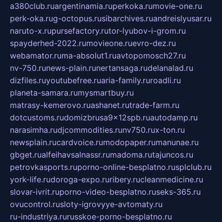
a380club.ru
argentinamia.ru
perkoka.ru
movie-one.ru
perk-oka.ru
g-octopus.ru
sibarchives.ru
andreislyusar.ru
naruto-x.ru
pursefactory.ru
tor-lyubov-i-grom.ru
spayderhed-2022.ru
movieone.ru
evro-dez.ru
webamator.ru
ma-absolut1.ru
avtopomosch27.ru
nv-750.ru
news-plain.ru
nertansaga.ru
delanalad.ru
dizfiles.ru
youtubefree.ru
aria-family.ru
roadli.ru
planeta-samara.ru
mysmartbuy.ru
matrasy-kemerovo.ru
ashanet.ru
trade-farm.ru
dotcustoms.ru
domizbrusa9x12spb.ru
autodamp.ru
narasimha.ru
djcommodities.ru
nv750.ru
x-ton.ru
newsplain.ru
cardvoice.ru
modopaper.ru
manunae.ru
gbget.ru
alfeihavsalnassr.ru
madoma.ru
tajuncos.ru
petrovkasports.ru
porno-online-besplatno.ru
splclub.ru
york-life.ru
doroga-expo.ru
ribery.ru
cleanmedicine.ru
slovar-ivrit.ru
porno-video-besplatno.ru
seks-365.ru
ovucontrol.ru
sloty-igrovyye-avtomaty.ru
ru-industriya.ru
russkoe-porno-besplatno.ru