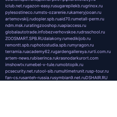
iclub.net.ru
gazon-easy.ru
sugarepilekb.ru
grinox.ru
pylesostineco.ru
msts-ozarenie.ru
kameryjooan.ru
artemovskij.ru
dopler.spb.ru
aid70.ru
metall-perm.ru
ndm.msk.ru
ratingzooshop.ru
apiaccess.ru
globalautotrade.info
bezverhovskoe.ru
drsschool.ru
ZOOSMART.SPB.RU
dalakony.ru
medikijob.ru
remontt.spb.ru
photostudia.spb.ru
myragon.ru
terramia.ru
academy62.ru
gardengallereya.ru
rti.com.ru
artem-news.ru
biserinca.ru
krasnodarkurort.com
imshowtv.ru
mebel-v-tule.ru
mobtopik.ru
pcsecurity.net.ru
tool-sib.ru
multimetrunit.ru
sp-tour.ru
fan-cs.ru
santeh-russia.ru
symbian9.net.ru
DSHAIR.RU
tmmotors.spb.ru
xjocuricopii.com
musavtomat.msk.ru
obustrojdom.ru
sovetcik.ru
ybaranovskaya.ru
ppknews.ru
cult-alshei.ru
JAPANRUSSIA.RU
proekciyamebel.ru
imper-finans.ru
rim.org.ru
glamourai.ru
brassminus.ru
zabor-pro.ru
ftn.pp.ru
dorogoe58.ru
laimengpacker.ru
kuzova-zapchasti.ru