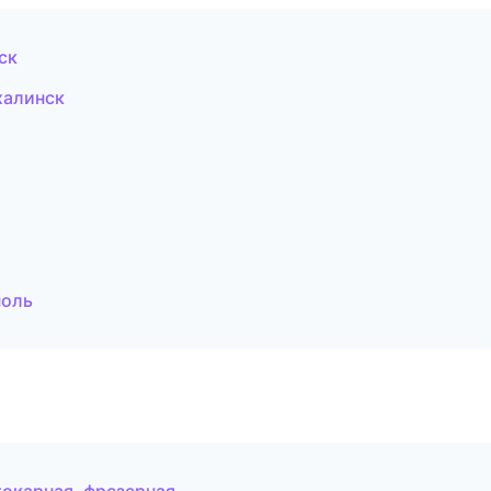
ск
халинск
поль