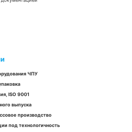
е документацией
ми
орудования ЧПУ
упаковка
ия, ISO 9001
ного выпуска
ассовое производство
ции под технологичность