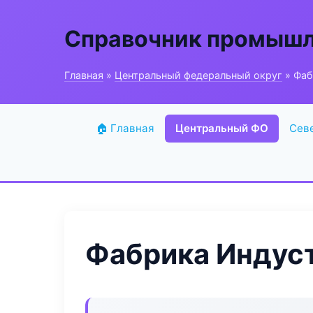
Справочник промышл
Главная
»
Центральный федеральный округ
» Фаб
🏠 Главная
Центральный ФО
Сев
Фабрика Индус