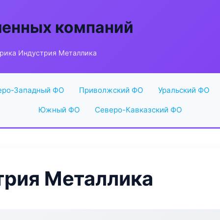
енных компаний
рика Индустрия Металлика
еро-Западный ФО
Приволжский ФО
Уральский ФО
Южный ФО
Северо-Кавказский ФО
трия Металлика