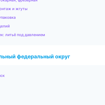
токарная, фрезерная
онтаж и жгуты
упаковка
делий
к: литьё под давлением
альный федеральный округ
нск