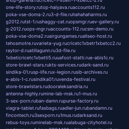
one-life-story.ru
top-halyava.ru
accounts112.ru
poka-vse-doma-2.ru
3-d-file.ru
hahahaharms.ru
g2012.ru
tst-1.ru
shaggy-cat.ru
opsmgr.ru
ev-gallery.ru
g-2012.ru
ops-mgr.ru
accounts-112.ru
csm-demo.ru
poka-vse-doma2.ru
airgungames.ru
allseo-host.ru
tehosmotre.ru
varieta-yug.ru
cricetc1xbetr1xbetcc2.ru
raytor-d.ru
atillagunn.ru
3d-file.ru
1xbeticricetc1xbetti5.ru
uafoot-statti.ru
e-abis1c.ru
store-brawl-stars.ru
kts-services.ru
dark-sand.ru
sindika-01.ru
sp-life.ru
x-legion.ru
sib-archives.ru
e-abis-1-c.ru
sindika01.ru
venda-festival.ru
store-brawlstars.ru
dooraleksandria.ru
antenna-highly.ru
mine-lab-msk.ru
1-mus.ru
3-sex-porn.ru
ban-damn.ru
purse-factory.ru
viagra-tablet.ru
fasbags.ru
adler-jun.ru
bandamn.ru
fincontech.ru
3sexporn.ru
1mus.ru
darksand.ru
rebus-toys.ru
minelab-msk.ru
alabuga-cityhotel.ru