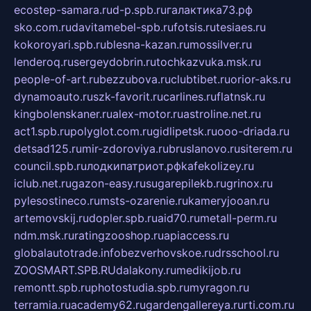
ecostep-samara.ru
d-p.spb.ru
галактика73.рф
sko.com.ru
davitamebel-spb.ru
fotsis.ru
tesiaes.ru
kokoroyari.spb.ru
blesna-kazan.ru
mossilver.ru
lenderoq.ru
sergeydobrin.ru
tochkazvuka.msk.ru
people-of-art.ru
bezzubova.ru
clubtibet.ru
orior-aks.ru
dynamoauto.ru
szk-favorit.ru
carlines.ru
flatnsk.ru
kingbolenskaner.ru
alex-motor.ru
astroline.net.ru
act1.spb.ru
polyglot.com.ru
gidlipetsk.ru
ooo-driada.ru
detsad125.ru
mir-zdoroviya.ru
bruslanovo.ru
siterem.ru
council.spb.ru
лодкипатриот.рф
kafekolizey.ru
iclub.net.ru
gazon-easy.ru
sugarepilekb.ru
grinox.ru
pylesostineco.ru
msts-ozarenie.ru
kameryjooan.ru
artemovskij.ru
dopler.spb.ru
aid70.ru
metall-perm.ru
ndm.msk.ru
ratingzooshop.ru
apiaccess.ru
globalautotrade.info
bezverhovskoe.ru
drsschool.ru
ZOOSMART.SPB.RU
dalakony.ru
medikijob.ru
remontt.spb.ru
photostudia.spb.ru
myragon.ru
terramia.ru
academy62.ru
gardengallereya.ru
rti.com.ru