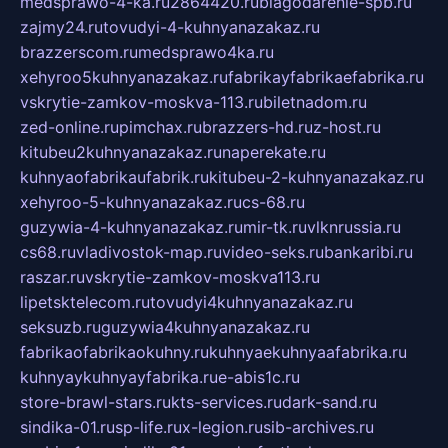
medsprawo-4-ka.ru
2864420.ru
blagodarenie-spb.ru
zajmy24.ru
tovudyi-4-kuhnyanazakaz.ru
brazzerscom.ru
medsprawo4ka.ru
xehyroo5kuhnyanazakaz.ru
fabrikayfabrikaefabrika.ru
vskrytie-zamkov-moskva-113.ru
biletnadom.ru
zed-online.ru
pimchax.ru
brazzers-hd.ru
z-host.ru
kitubeu2kuhnyanazakaz.ru
naperekate.ru
kuhnyaofabrikaufabrik.ru
kitubeu-2-kuhnyanazakaz.ru
xehyroo-5-kuhnyanazakaz.ru
cs-68.ru
guzywia-4-kuhnyanazakaz.ru
mir-tk.ru
vlknrussia.ru
cs68.ru
vladivostok-map.ru
video-seks.ru
bankaribi.ru
raszar.ru
vskrytie-zamkov-moskva113.ru
lipetsktelecom.ru
tovudyi4kuhnyanazakaz.ru
seksuzb.ru
guzywia4kuhnyanazakaz.ru
fabrikaofabrikaokuhny.ru
kuhnyaekuhnyaafabrika.ru
kuhnyaykuhnyayfabrika.ru
e-abis1c.ru
store-brawl-stars.ru
kts-services.ru
dark-sand.ru
sindika-01.ru
sp-life.ru
x-legion.ru
sib-archives.ru