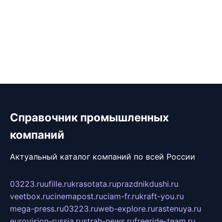
Справочник промышленных
компаний
Актуальный каталог компаний по всей России
03223.ru
ufille.ru
krasotata.ru
prazdnikdushi.ru
veetbox.ru
cinemapost.ru
ciam-fr.ru
kraft-you.ru
mega-press.ru
03223.ru
web-explore.ru
rastenuya.ru
eurovision-russia.ru
strah-news.ru
freeride-team.ru