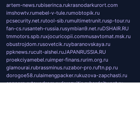
artem-news.ru
biserinca.ru
krasnodarkurort.com
imshowtv.ru
mebel-v-tule.ru
mobtopik.ru
pcsecurity.net.ru
tool-sib.ru
multimetrunit.ru
sp-tour.ru
fan-cs.ru
santeh-russia.ru
symbian9.net.ru
DSHAIR.RU
tmmotors.spb.ru
xjocuricopii.com
musavtomat.msk.ru
obustrojdom.ru
sovetcik.ru
ybaranovskaya.ru
ppknews.ru
cult-alshei.ru
JAPANRUSSIA.RU
proekciyamebel.ru
imper-finans.ru
rim.org.ru
glamourai.ru
brassminus.ru
zabor-pro.ru
ftn.pp.ru
dorogoe58.ru
laimengpacker.ru
kuzova-zapchasti.ru
sageerp.ru
taxodrom.ru
dsrazvitie.ru
hardcity.net.ru
ratinghomegames.ru
topservice25.ru
gubernyan.ru
gtglasslined.ru
ii4.ru
tssport.spb.ru
andorra24.com
blackwallstreet.ru
oboimos.ru
optim-doors.com.ru
ikuch.ru
nycr.org.ru
npa21.ru
vremya-ch.spb.ru
desert000.ru
ivtorgi.ru
ifiori.ru
catalog-statei.ru
dcv.org.ru
spetsmaster174.ru
ipkameryhiseeu.ru
dum26.ru
ruspol.spb.ru
fr-opendp.ru
kam-solnyshko.ru