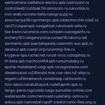
sakhcamera.ru
alliance-electro.spb.ru
stroyavt.ru
controlweb1.ru
tdsak74.ru
kinzozo-ru.ru
kvotka.ru
iron-snab.ru
costa-bella.ru
eugrus.pp.ru
associaciya39.ru
primexpo.spb.ru
bezmorchin.ru
ia2.ru
cpt21.ru
ispecspb.ru
regahost.ru
kolosok-elita.ru
tae-kwon.ru
consrio.com.ru
insiam.ru
avegainfo.ru
archery161.ru
bigencyclica.ru
vlast16.ru
korru.net
sarmiento.spb.su
extelopedia.ru
lammin-suo.spb.ru
iskatour.spb.ru
snpi.org.ru
running-line.ru
krygeva-spa.ru
chel.net.ru
rust-loco.ru
dugshop.ru
hl-beta.spb.ru
school494.spb.ru
mymubaby.ru
epoha-metalband.ru
ngr.spb.ru
rusgosnews.com
dieselvostok.ru
24hostel.msk.ru
w-dev.ru
f-ship.ru
regsmi.ru
filmnetwork.ru
malinasp.ru
kinosvin.ru
h2o-salon.ru
malutkayork.ru
deltaprim.spb.ru
tango-perm.ru
gooddir.ru
sgv.su
multiki-online.com
webkrasotki.com
cherinvest.ru
detskiy-ostrov.ru
ankou.spb.ru
alvesta1.ru
pdf-creator.ru
nix-files.org.ru