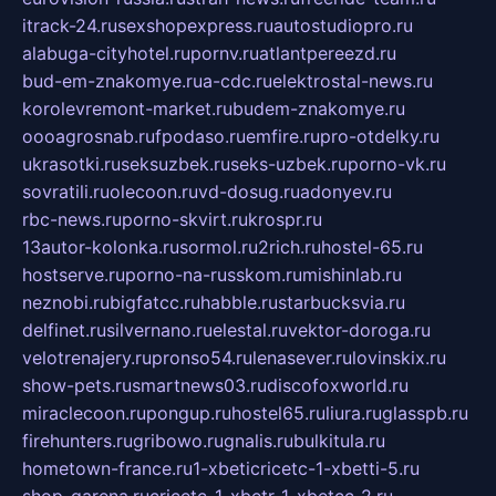
itrack-24.ru
sexshopexpress.ru
autostudiopro.ru
alabuga-cityhotel.ru
pornv.ru
atlantpereezd.ru
bud-em-znakomye.ru
a-cdc.ru
elektrostal-news.ru
korolevremont-market.ru
budem-znakomye.ru
oooagrosnab.ru
fpodaso.ru
emfire.ru
pro-otdelky.ru
ukrasotki.ru
seksuzbek.ru
seks-uzbek.ru
porno-vk.ru
sovratili.ru
olecoon.ru
vd-dosug.ru
adonyev.ru
rbc-news.ru
porno-skvirt.ru
krospr.ru
13autor-kolonka.ru
sormol.ru
2rich.ru
hostel-65.ru
hostserve.ru
porno-na-russkom.ru
mishinlab.ru
neznobi.ru
bigfatcc.ru
habble.ru
starbucksvia.ru
delfinet.ru
silvernano.ru
elestal.ru
vektor-doroga.ru
velotrenajery.ru
pronso54.ru
lenasever.ru
lovinskix.ru
show-pets.ru
smartnews03.ru
discofoxworld.ru
miraclecoon.ru
pongup.ru
hostel65.ru
liura.ru
glasspb.ru
firehunters.ru
gribowo.ru
gnalis.ru
bulkitula.ru
hometown-france.ru
1-xbeticricetc-1-xbetti-5.ru
shop-garena.ru
cricetc-1-xbetr-1-xbetcc-2.ru