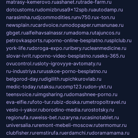
matrasy-kemerovo.ru
ashanet.ru
trade-farm.ru
dotcustoms.ru
domizbrusa9x12spb.ru
autodamp.ru
narasimha.ru
djcommodities.ru
nv750.ru
x-ton.ru
newsplain.ru
cardvoice.ru
modopaper.ru
manunae.ru
gbget.ru
alfeihavsalnassr.ru
madoma.ru
tajuncos.ru
petrovkasports.ru
porno-online-besplatno.ru
splclub.ru
york-life.ru
doroga-expo.ru
ribery.ru
cleanmedicine.ru
slovar-ivrit.ru
porno-video-besplatno.ru
seks-365.ru
ovucontrol.ru
sloty-igrovyye-avtomaty.ru
ru-industriya.ru
russkoe-porno-besplatno.ru
belgorod-day.ru
digilith.ru
pichkurovlab.ru
medic-today.ru
taksu.ru
comp123.ru
don-ykt.ru
teensvoice.ru
imgsharing.ru
domashnee-porno.ru
eva-elfie.ru
foto-tur.ru
biz-doska.ru
metropoltravel.ru
veslo-i-yakor.ru
borodino-media.ru
rostotsky.ru
regionufa.ru
weiss-bet.ru
zaryna.ru
casinotablet.ru
universalia.ru
remont-mebeli-moscow.ru
termomur.ru
clubfisher.ru
remstirufa.ru
erdamchi.ru
doramamama.ru