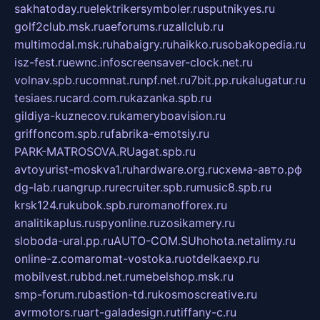
sakhatoday.ru
elektrikersymboler.ru
sputnikyes.ru
golf2club.msk.ru
aeforums.ru
zallclub.ru
multimodal.msk.ru
habaigry.ru
haikko.ru
sobakopedia.ru
isz-fest.ru
ewnc.info
screensaver-clock.net.ru
volnav.spb.ru
comnat.ru
npf.net.ru
7bit.pp.ru
kalugatur.ru
tesiaes.ru
card.com.ru
kazanka.spb.ru
gildiya-kuznecov.ru
kameryboavision.ru
griffoncom.spb.ru
fabrika-emotsiy.ru
PARK-MATROSOVA.RU
agat.spb.ru
avtoyurist-moskva1.ru
hardware.org.ru
схема-авто.рф
dg-lab.ru
angrup.ru
recruiter.spb.ru
music8.spb.ru
krsk124.ru
kubok.spb.ru
romanofforex.ru
analitikaplus.ru
spyonline.ru
zosikamery.ru
sloboda-ural.pp.ru
AUTO-COM.SU
hohota.net
alimy.ru
online-z.com
aromat-vostoka.ru
otdelkaexp.ru
mobilvest.ru
bbd.net.ru
mebelshop.msk.ru
smp-forum.ru
bastion-td.ru
kosmoscreative.ru
avrmotors.ru
art-galadesign.ru
tiffany-c.ru