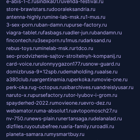
e-abis-1-c.ru
sindika01.ru
venda-festival.ru
store-brawlstars.ru
dooraleksandria.ru
antenna-highly.ru
mine-lab-msk.ru
1-mus.ru
3-sex-porn.ru
ban-damn.ru
purse-factory.ru
viagra-tablet.ru
fasbags.ru
adler-jun.ru
bandamn.ru
fincontech.ru
3sexporn.ru
1mus.ru
darksand.ru
rebus-toys.ru
minelab-msk.ru
rtdco.ru
seo-prodvizhenie-sajtov-stroitelnyh-kompanij.ru
card-voice.ru
rulonnyygazon177.ru
snow-guard.ru
domizbrusa-9x12spb.ru
demaholding.ru
aalse.ru
a380club.ru
argentinamia.ru
perkoka.ru
movie-one.ru
perk-oka.ru
g-octopus.ru
sibarchives.ru
andreislyusar.ru
naruto-x.ru
pursefactory.ru
tor-lyubov-i-grom.ru
spayderhed-2022.ru
movieone.ru
evro-dez.ru
webamator.ru
ma-absolut1.ru
avtopomosch27.ru
nv-750.ru
news-plain.ru
nertansaga.ru
delanalad.ru
dizfiles.ru
youtubefree.ru
aria-family.ru
roadli.ru
planeta-samara.ru
mysmartbuy.ru