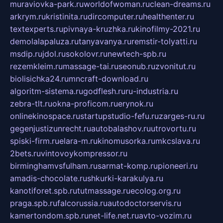
muraviovka-park.ru
worldofwoman.ru
clean-dreams.ru
arkrym.ru
kristinita.ru
dircomputer.ru
healthenter.ru
textexperts.ru
pivnaya-kruzhka.ru
kinofilmy-2021.ru
demolalapaluza.ru
tanyavanya.ru
remstir-tolyatti.ru
msdip.ru
jdol.ru
sokolovr.ru
newtech-spb.ru
rezemkleim.ru
massage-tai.ru
seonub.ru
zvonitut.ru
biolisichka24.ru
mncraft-download.ru
algoritm-sistema.ru
godflesh.ru
ru-industria.ru
zebra-tlt.ru
okna-proficom.ru
erynok.ru
onlinekinospace.ru
startupstudio-fefu.ru
zarges-ru.ru
gegenjustizunrecht.ru
autobalashov.ru
utrovortu.ru
spiski-firm.ru
elara-m.ru
kinomusorka.ru
mkcslava.ru
2bets.ru
vintovoykompressor.ru
birminghamvsfulham.ru
sarmat-komp.ru
pioneeri.ru
amadis-chocolate.ru
shkurki-karakulya.ru
kanotiforet.spb.ru
tutmassage.ru
ecolog.org.ru
praga.spb.ru
falcorussia.ru
autodoctorservis.ru
kamertondom.spb.ru
net-life.net.ru
avto-vozim.ru