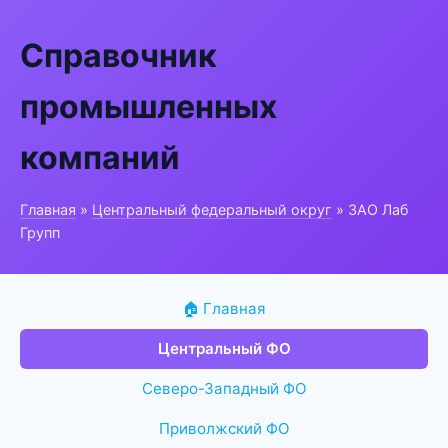
Справочник
промышленных
компаний
Главная
»
Центральный федеральный округ
» ЗАО Лаб
Групп
🏠 Главная
Центральный ФО
Северо-Западный ФО
Приволжский ФО