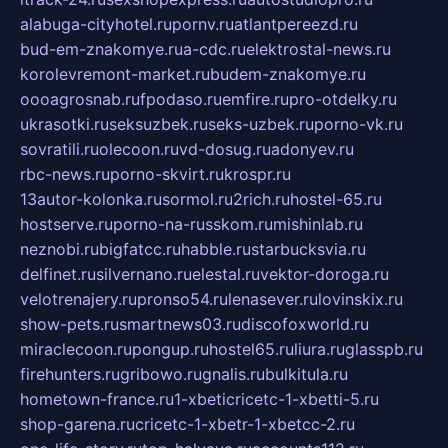
alabuga-cityhotel.ru
pornv.ru
atlantpereezd.ru
bud-em-znakomye.ru
a-cdc.ru
elektrostal-news.ru
korolevremont-market.ru
budem-znakomye.ru
oooagrosnab.ru
fpodaso.ru
emfire.ru
pro-otdelky.ru
ukrasotki.ru
seksuzbek.ru
seks-uzbek.ru
porno-vk.ru
sovratili.ru
olecoon.ru
vd-dosug.ru
adonyev.ru
rbc-news.ru
porno-skvirt.ru
krospr.ru
13autor-kolonka.ru
sormol.ru
2rich.ru
hostel-65.ru
hostserve.ru
porno-na-russkom.ru
mishinlab.ru
neznobi.ru
bigfatcc.ru
habble.ru
starbucksvia.ru
delfinet.ru
silvernano.ru
elestal.ru
vektor-doroga.ru
velotrenajery.ru
pronso54.ru
lenasever.ru
lovinskix.ru
show-pets.ru
smartnews03.ru
discofoxworld.ru
miraclecoon.ru
pongup.ru
hostel65.ru
liura.ru
glasspb.ru
firehunters.ru
gribowo.ru
gnalis.ru
bulkitula.ru
hometown-france.ru
1-xbeticricetc-1-xbetti-5.ru
shop-garena.ru
cricetc-1-xbetr-1-xbetcc-2.ru