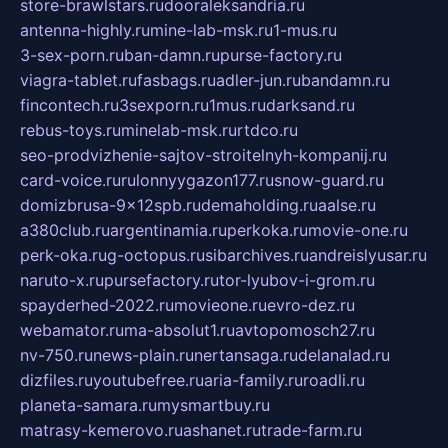
store-brawlstars.ru
dooraleksandria.ru
antenna-highly.ru
mine-lab-msk.ru
1-mus.ru
3-sex-porn.ru
ban-damn.ru
purse-factory.ru
viagra-tablet.ru
fasbags.ru
adler-jun.ru
bandamn.ru
fincontech.ru
3sexporn.ru
1mus.ru
darksand.ru
rebus-toys.ru
minelab-msk.ru
rtdco.ru
seo-prodvizhenie-sajtov-stroitelnyh-kompanij.ru
card-voice.ru
rulonnyygazon177.ru
snow-guard.ru
domizbrusa-9x12spb.ru
demaholding.ru
aalse.ru
a380club.ru
argentinamia.ru
perkoka.ru
movie-one.ru
perk-oka.ru
g-octopus.ru
sibarchives.ru
andreislyusar.ru
naruto-x.ru
pursefactory.ru
tor-lyubov-i-grom.ru
spayderhed-2022.ru
movieone.ru
evro-dez.ru
webamator.ru
ma-absolut1.ru
avtopomosch27.ru
nv-750.ru
news-plain.ru
nertansaga.ru
delanalad.ru
dizfiles.ru
youtubefree.ru
aria-family.ru
roadli.ru
planeta-samara.ru
mysmartbuy.ru
matrasy-kemerovo.ru
ashanet.ru
trade-farm.ru