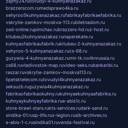
zajmy24.ru
tovudyi-4-kuhnyanazakaz.ru
brazzerscom.ru
medsprawo4ka.ru
xehyroo5kuhnyanazakaz.ru
fabrikayfabrikaefabrika.ru
vskrytie-zamkov-moskva-113.ru
biletnadom.ru
zed-online.ru
pimchax.ru
brazzers-hd.ru
z-host.ru
kitubeu2kuhnyanazakaz.ru
naperekate.ru
kuhnyaofabrikaufabrik.ru
kitubeu-2-kuhnyanazakaz.ru
xehyroo-5-kuhnyanazakaz.ru
cs-68.ru
guzywia-4-kuhnyanazakaz.ru
mir-tk.ru
vlknrussia.ru
cs68.ru
vladivostok-map.ru
video-seks.ru
bankaribi.ru
raszar.ru
vskrytie-zamkov-moskva113.ru
lipetsktelecom.ru
tovudyi4kuhnyanazakaz.ru
seksuzb.ru
guzywia4kuhnyanazakaz.ru
fabrikaofabrikaokuhny.ru
kuhnyaekuhnyaafabrika.ru
kuhnyaykuhnyayfabrika.ru
e-abis1c.ru
store-brawl-stars.ru
kts-services.ru
dark-sand.ru
sindika-01.ru
sp-life.ru
x-legion.ru
sib-archives.ru
e-abis-1-c.ru
sindika01.ru
venda-festival.ru