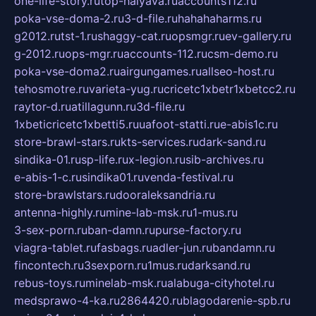
one-life-story.ru
top-halyava.ru
accounts112.ru
poka-vse-doma-2.ru
3-d-file.ru
hahahaharms.ru
g2012.ru
tst-1.ru
shaggy-cat.ru
opsmgr.ru
ev-gallery.ru
g-2012.ru
ops-mgr.ru
accounts-112.ru
csm-demo.ru
poka-vse-doma2.ru
airgungames.ru
allseo-host.ru
tehosmotre.ru
varieta-yug.ru
cricetc1xbetr1xbetcc2.ru
raytor-d.ru
atillagunn.ru
3d-file.ru
1xbeticricetc1xbetti5.ru
uafoot-statti.ru
e-abis1c.ru
store-brawl-stars.ru
kts-services.ru
dark-sand.ru
sindika-01.ru
sp-life.ru
x-legion.ru
sib-archives.ru
e-abis-1-c.ru
sindika01.ru
venda-festival.ru
store-brawlstars.ru
dooraleksandria.ru
antenna-highly.ru
mine-lab-msk.ru
1-mus.ru
3-sex-porn.ru
ban-damn.ru
purse-factory.ru
viagra-tablet.ru
fasbags.ru
adler-jun.ru
bandamn.ru
fincontech.ru
3sexporn.ru
1mus.ru
darksand.ru
rebus-toys.ru
minelab-msk.ru
alabuga-cityhotel.ru
medsprawo-4-ka.ru
2864420.ru
blagodarenie-spb.ru