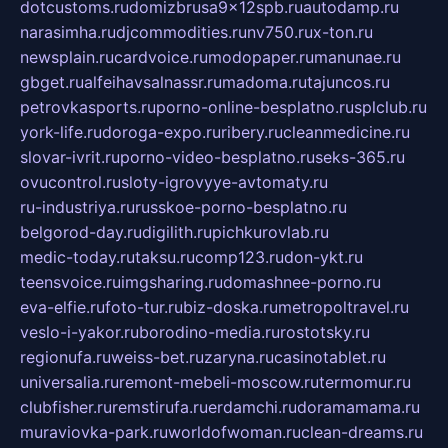
dotcustoms.ru
domizbrusa9x12spb.ru
autodamp.ru
narasimha.ru
djcommodities.ru
nv750.ru
x-ton.ru
newsplain.ru
cardvoice.ru
modopaper.ru
manunae.ru
gbget.ru
alfeihavsalnassr.ru
madoma.ru
tajuncos.ru
petrovkasports.ru
porno-online-besplatno.ru
splclub.ru
york-life.ru
doroga-expo.ru
ribery.ru
cleanmedicine.ru
slovar-ivrit.ru
porno-video-besplatno.ru
seks-365.ru
ovucontrol.ru
sloty-igrovyye-avtomaty.ru
ru-industriya.ru
russkoe-porno-besplatno.ru
belgorod-day.ru
digilith.ru
pichkurovlab.ru
medic-today.ru
taksu.ru
comp123.ru
don-ykt.ru
teensvoice.ru
imgsharing.ru
domashnee-porno.ru
eva-elfie.ru
foto-tur.ru
biz-doska.ru
metropoltravel.ru
veslo-i-yakor.ru
borodino-media.ru
rostotsky.ru
regionufa.ru
weiss-bet.ru
zaryna.ru
casinotablet.ru
universalia.ru
remont-mebeli-moscow.ru
termomur.ru
clubfisher.ru
remstirufa.ru
erdamchi.ru
doramamama.ru
muraviovka-park.ru
worldofwoman.ru
clean-dreams.ru