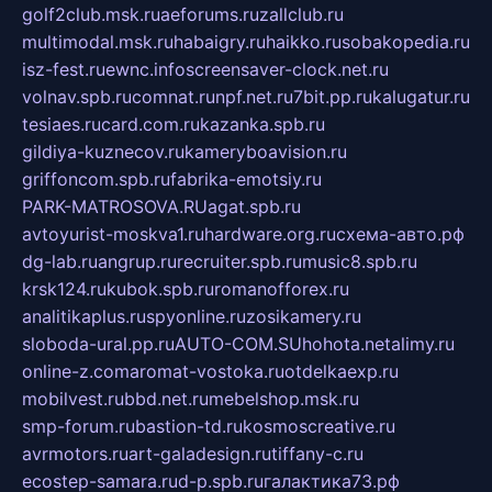
golf2club.msk.ru
aeforums.ru
zallclub.ru
multimodal.msk.ru
habaigry.ru
haikko.ru
sobakopedia.ru
isz-fest.ru
ewnc.info
screensaver-clock.net.ru
volnav.spb.ru
comnat.ru
npf.net.ru
7bit.pp.ru
kalugatur.ru
tesiaes.ru
card.com.ru
kazanka.spb.ru
gildiya-kuznecov.ru
kameryboavision.ru
griffoncom.spb.ru
fabrika-emotsiy.ru
PARK-MATROSOVA.RU
agat.spb.ru
avtoyurist-moskva1.ru
hardware.org.ru
схема-авто.рф
dg-lab.ru
angrup.ru
recruiter.spb.ru
music8.spb.ru
krsk124.ru
kubok.spb.ru
romanofforex.ru
analitikaplus.ru
spyonline.ru
zosikamery.ru
sloboda-ural.pp.ru
AUTO-COM.SU
hohota.net
alimy.ru
online-z.com
aromat-vostoka.ru
otdelkaexp.ru
mobilvest.ru
bbd.net.ru
mebelshop.msk.ru
smp-forum.ru
bastion-td.ru
kosmoscreative.ru
avrmotors.ru
art-galadesign.ru
tiffany-c.ru
ecostep-samara.ru
d-p.spb.ru
галактика73.рф