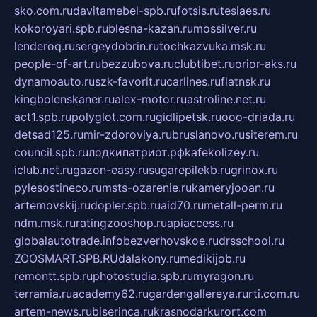
sko.com.ru
davitamebel-spb.ru
fotsis.ru
tesiaes.ru
kokoroyari.spb.ru
blesna-kazan.ru
mossilver.ru
lenderoq.ru
sergeydobrin.ru
tochkazvuka.msk.ru
people-of-art.ru
bezzubova.ru
clubtibet.ru
orior-aks.ru
dynamoauto.ru
szk-favorit.ru
carlines.ru
flatnsk.ru
kingbolenskaner.ru
alex-motor.ru
astroline.net.ru
act1.spb.ru
polyglot.com.ru
gidlipetsk.ru
ooo-driada.ru
detsad125.ru
mir-zdoroviya.ru
bruslanovo.ru
siterem.ru
council.spb.ru
лодкипатриот.рф
kafekolizey.ru
iclub.net.ru
gazon-easy.ru
sugarepilekb.ru
grinox.ru
pylesostineco.ru
msts-ozarenie.ru
kameryjooan.ru
artemovskij.ru
dopler.spb.ru
aid70.ru
metall-perm.ru
ndm.msk.ru
ratingzooshop.ru
apiaccess.ru
globalautotrade.info
bezverhovskoe.ru
drsschool.ru
ZOOSMART.SPB.RU
dalakony.ru
medikijob.ru
remontt.spb.ru
photostudia.spb.ru
myragon.ru
terramia.ru
academy62.ru
gardengallereya.ru
rti.com.ru
artem-news.ru
biserinca.ru
krasnodarkurort.com