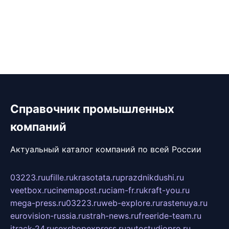
Справочник промышленных
компаний
Актуальный каталог компаний по всей России
03223.ru
ufille.ru
krasotata.ru
prazdnikdushi.ru
veetbox.ru
cinemapost.ru
ciam-fr.ru
kraft-you.ru
mega-press.ru
03223.ru
web-explore.ru
rastenuya.ru
eurovision-russia.ru
strah-news.ru
freeride-team.ru
itrack-24.ru
sexshopexpress.ru
autostudiopro.ru