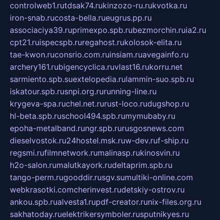
controlweb1.ru
tdsak74.ru
kinzozo-ru.ru
kvotka.ru
iron-snab.ru
costa-bella.ru
eugrus.pp.ru
associaciya39.ru
primexpo.spb.ru
bezmorchin.ru
ia2.ru
cpt21.ru
ispecspb.ru
regahost.ru
kolosok-elita.ru
tae-kwon.ru
consrio.com.ru
insiam.ru
avegainfo.ru
archery161.ru
bigencyclica.ru
vlast16.ru
korru.net
sarmiento.spb.su
extelopedia.ru
lammin-suo.spb.ru
iskatour.spb.ru
snpi.org.ru
running-line.ru
krygeva-spa.ru
chel.net.ru
rust-loco.ru
dugshop.ru
hl-beta.spb.ru
school494.spb.ru
mymubaby.ru
epoha-metalband.ru
ngr.spb.ru
rusgosnews.com
dieselvostok.ru
24hostel.msk.ru
w-dev.ru
f-ship.ru
regsmi.ru
filmnetwork.ru
malinasp.ru
kinosvin.ru
h2o-salon.ru
malutkayork.ru
deltaprim.spb.ru
tango-perm.ru
gooddir.ru
sgv.su
multiki-online.com
webkrasotki.com
cherinvest.ru
detskiy-ostrov.ru
ankou.spb.ru
alvesta1.ru
pdf-creator.ru
nix-files.org.ru
sakhatoday.ru
elektrikersymboler.ru
sputnikyes.ru