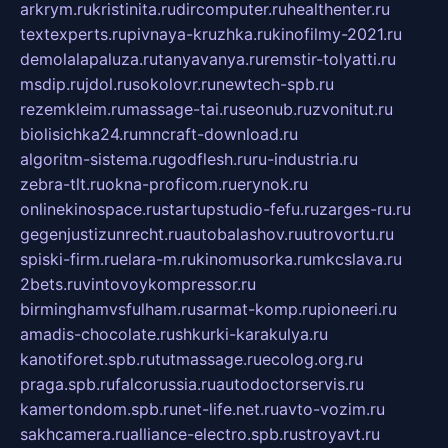
arkrym.ru
kristinita.ru
dircomputer.ru
healthenter.ru
textexperts.ru
pivnaya-kruzhka.ru
kinofilmy-2021.ru
demolalapaluza.ru
tanyavanya.ru
remstir-tolyatti.ru
msdip.ru
jdol.ru
sokolovr.ru
newtech-spb.ru
rezemkleim.ru
massage-tai.ru
seonub.ru
zvonitut.ru
biolisichka24.ru
mncraft-download.ru
algoritm-sistema.ru
godflesh.ru
ru-industria.ru
zebra-tlt.ru
okna-proficom.ru
erynok.ru
onlinekinospace.ru
startupstudio-fefu.ru
zarges-ru.ru
gegenjustizunrecht.ru
autobalashov.ru
utrovortu.ru
spiski-firm.ru
elara-m.ru
kinomusorka.ru
mkcslava.ru
2bets.ru
vintovoykompressor.ru
birminghamvsfulham.ru
sarmat-komp.ru
pioneeri.ru
amadis-chocolate.ru
shkurki-karakulya.ru
kanotiforet.spb.ru
tutmassage.ru
ecolog.org.ru
praga.spb.ru
falcorussia.ru
autodoctorservis.ru
kamertondom.spb.ru
net-life.net.ru
avto-vozim.ru
sakhcamera.ru
alliance-electro.spb.ru
stroyavt.ru