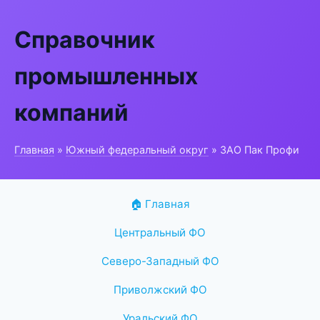
Справочник
промышленных
компаний
Главная
»
Южный федеральный округ
» ЗАО Пак Профи
🏠 Главная
Центральный ФО
Северо-Западный ФО
Приволжский ФО
Уральский ФО