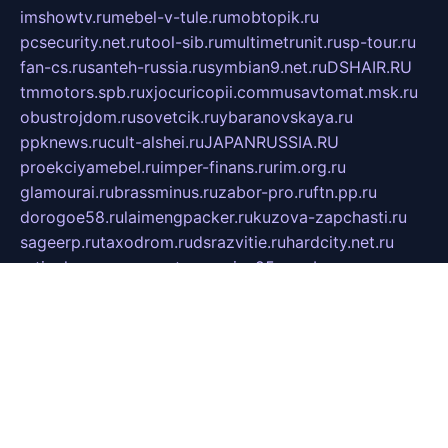
imshowtv.ru
mebel-v-tule.ru
mobtopik.ru
pcsecurity.net.ru
tool-sib.ru
multimetrunit.ru
sp-tour.ru
fan-cs.ru
santeh-russia.ru
symbian9.net.ru
DSHAIR.RU
tmmotors.spb.ru
xjocuricopii.com
musavtomat.msk.ru
obustrojdom.ru
sovetcik.ru
ybaranovskaya.ru
ppknews.ru
cult-alshei.ru
JAPANRUSSIA.RU
proekciyamebel.ru
imper-finans.ru
rim.org.ru
glamourai.ru
brassminus.ru
zabor-pro.ru
ftn.pp.ru
dorogoe58.ru
laimengpacker.ru
kuzova-zapchasti.ru
sageerp.ru
taxodrom.ru
dsrazvitie.ru
hardcity.net.ru
ratinghomegames.ru
topservice25.ru
gubernyan.ru
gtglasslined.ru
ii4.ru
tssport.spb.ru
andorra24.com
blackwallstreet.ru
oboimos.ru
optim-doors.com.ru
ikuch.ru
nycr.org.ru
npa21.ru
vremya-ch.spb.ru
desert000.ru
ivtorgi.ru
ifiori.ru
catalog-statei.ru
dcv.org.ru
spetsmaster174.ru
ipkameryhiseeu.ru
dum26.ru
ruspol.spb.ru
fr-opendp.ru
kam-solnyshko.ru
cheyenne-arapaho.ru
sevzapmetal.spb.ru