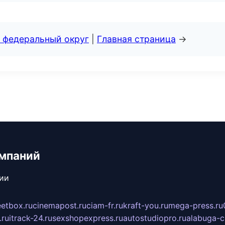
 федеральный округ
|
Главная страница
→
мпаний
сии
eetbox.ru
cinemapost.ru
ciam-fr.ru
kraft-you.ru
mega-press.ru
.ru
itrack-24.ru
sexshopexpress.ru
autostudiopro.ru
alabuga-ci