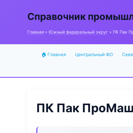
Справочник промышл
Главная
»
Южный федеральный округ
» ПК Пак 
🏠 Главная
Центральный ФО
Севе
ПК Пак ПроМа