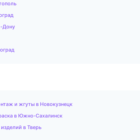
тополь
оград
а-Дону
гоград
нтаж и жгуты в Новокузнецк
раска в Южно-Сахалинск
 изделий в Тверь