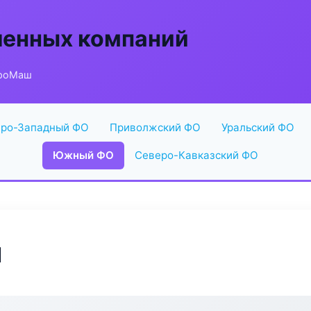
енных компаний
ПроМаш
ро-Западный ФО
Приволжский ФО
Уральский ФО
Южный ФО
Северо-Кавказский ФО
ш