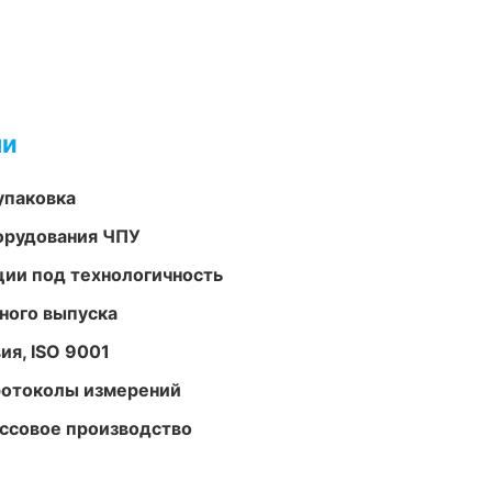
ми
упаковка
орудования ЧПУ
ции под технологичность
ного выпуска
ия, ISO 9001
ротоколы измерений
ассовое производство