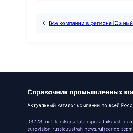
←
Все компании в регионе Южный
Справочник промышленных ко
Актуальный каталог компаний по всей Рос
03223.ru
ufille.ru
krasotata.ru
prazdnikdushi.ru
v
eurovision-russia.ru
strah-news.ru
freeride-team