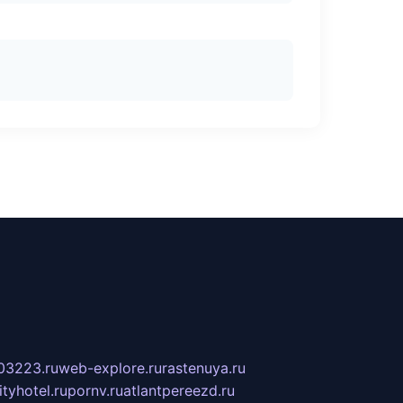
03223.ru
web-explore.ru
rastenuya.ru
tyhotel.ru
pornv.ru
atlantpereezd.ru