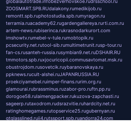
globalautotrade.info
bezverhovskoe.ru
drsschool.ru
ZOOSMART.SPB.RU
dalakony.ru
medikijob.ru
remontt.spb.ru
photostudia.spb.ru
myragon.ru
terramia.ru
academy62.ru
gardengallereya.ru
rti.com.ru
artem-news.ru
biserinca.ru
krasnodarkurort.com
imshowtv.ru
mebel-v-tule.ru
mobtopik.ru
pcsecurity.net.ru
tool-sib.ru
multimetrunit.ru
sp-tour.ru
fan-cs.ru
santeh-russia.ru
symbian9.net.ru
DSHAIR.RU
tmmotors.spb.ru
xjocuricopii.com
musavtomat.msk.ru
obustrojdom.ru
sovetcik.ru
ybaranovskaya.ru
ppknews.ru
cult-alshei.ru
JAPANRUSSIA.RU
proekciyamebel.ru
imper-finans.ru
rim.org.ru
glamourai.ru
brassminus.ru
zabor-pro.ru
ftn.pp.ru
dorogoe58.ru
laimengpacker.ru
kuzova-zapchasti.ru
sageerp.ru
taxodrom.ru
dsrazvitie.ru
hardcity.net.ru
ratinghomegames.ru
topservice25.ru
gubernyan.ru
gtglasslined.ru
ii4.ru
tssport.spb.ru
andorra24.com
blackwallstreet.ru
oboimos.ru
optim-doors.com.ru