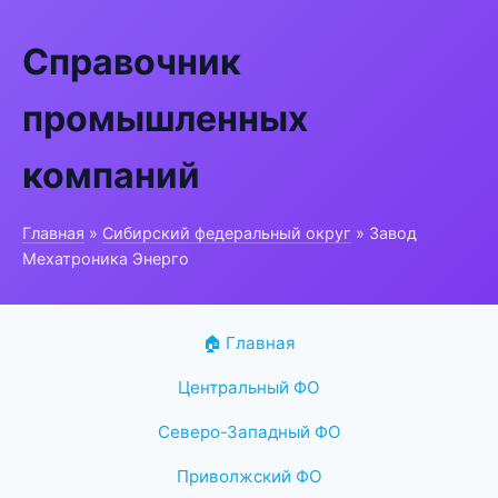
Справочник
промышленных
компаний
Главная
»
Сибирский федеральный округ
» Завод
Мехатроника Энерго
🏠 Главная
Центральный ФО
Северо-Западный ФО
Приволжский ФО