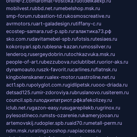
online-z.com
aromat-vostoka.ru
otdelkaexp.ru
mobilvest.ru
bbd.net.ru
mebelshop.msk.ru
smp-forum.ru
bastion-td.ru
kosmoscreative.ru
avrmotors.ru
art-galadesign.ru
tiffany-c.ru
ecostep-samara.ru
d-p.spb.ru
галактика73.рф
sko.com.ru
davitamebel-spb.ru
fotsis.ru
tesiaes.ru
kokoroyari.spb.ru
blesna-kazan.ru
mossilver.ru
lenderoq.ru
sergeydobrin.ru
tochkazvuka.msk.ru
people-of-art.ru
bezzubova.ru
clubtibet.ru
orior-aks.ru
dynamoauto.ru
szk-favorit.ru
carlines.ru
flatnsk.ru
kingbolenskaner.ru
alex-motor.ru
astroline.net.ru
act1.spb.ru
polyglot.com.ru
gidlipetsk.ru
ooo-driada.ru
detsad125.ru
mir-zdoroviya.ru
bruslanovo.ru
siterem.ru
council.spb.ru
лодкипатриот.рф
kafekolizey.ru
iclub.net.ru
gazon-easy.ru
sugarepilekb.ru
grinox.ru
pylesostineco.ru
msts-ozarenie.ru
kameryjooan.ru
artemovskij.ru
dopler.spb.ru
aid70.ru
metall-perm.ru
ndm.msk.ru
ratingzooshop.ru
apiaccess.ru