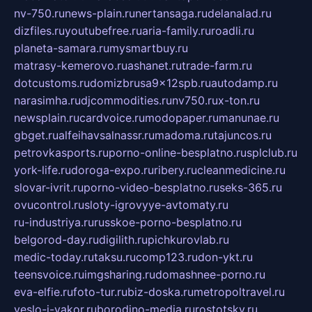
nv-750.ru
news-plain.ru
nertansaga.ru
delanalad.ru
dizfiles.ru
youtubefree.ru
aria-family.ru
roadli.ru
planeta-samara.ru
mysmartbuy.ru
matrasy-kemerovo.ru
ashanet.ru
trade-farm.ru
dotcustoms.ru
domizbrusa9x12spb.ru
autodamp.ru
narasimha.ru
djcommodities.ru
nv750.ru
x-ton.ru
newsplain.ru
cardvoice.ru
modopaper.ru
manunae.ru
gbget.ru
alfeihavsalnassr.ru
madoma.ru
tajuncos.ru
petrovkasports.ru
porno-online-besplatno.ru
splclub.ru
york-life.ru
doroga-expo.ru
ribery.ru
cleanmedicine.ru
slovar-ivrit.ru
porno-video-besplatno.ru
seks-365.ru
ovucontrol.ru
sloty-igrovyye-avtomaty.ru
ru-industriya.ru
russkoe-porno-besplatno.ru
belgorod-day.ru
digilith.ru
pichkurovlab.ru
medic-today.ru
taksu.ru
comp123.ru
don-ykt.ru
teensvoice.ru
imgsharing.ru
domashnee-porno.ru
eva-elfie.ru
foto-tur.ru
biz-doska.ru
metropoltravel.ru
veslo-i-yakor.ru
borodino-media.ru
rostotsky.ru