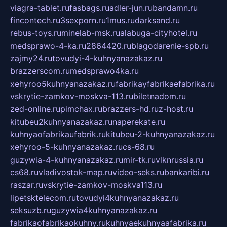
viagra-tablet.ru
fasbags.ru
adler-jun.ru
bandamn.ru
fincontech.ru
3sexporn.ru
1mus.ru
darksand.ru
rebus-toys.ru
minelab-msk.ru
alabuga-cityhotel.ru
medsprawo-4-ka.ru
2864420.ru
blagodarenie-spb.ru
zajmy24.ru
tovudyi-4-kuhnyanazakaz.ru
brazzerscom.ru
medsprawo4ka.ru
xehyroo5kuhnyanazakaz.ru
fabrikayfabrikaefabrika.ru
vskrytie-zamkov-moskva-113.ru
biletnadom.ru
zed-online.ru
pimchax.ru
brazzers-hd.ru
z-host.ru
kitubeu2kuhnyanazakaz.ru
naperekate.ru
kuhnyaofabrikaufabrik.ru
kitubeu-2-kuhnyanazakaz.ru
xehyroo-5-kuhnyanazakaz.ru
cs-68.ru
guzywia-4-kuhnyanazakaz.ru
mir-tk.ru
vlknrussia.ru
cs68.ru
vladivostok-map.ru
video-seks.ru
bankaribi.ru
raszar.ru
vskrytie-zamkov-moskva113.ru
lipetsktelecom.ru
tovudyi4kuhnyanazakaz.ru
seksuzb.ru
guzywia4kuhnyanazakaz.ru
fabrikaofabrikaokuhny.ru
kuhnyaekuhnyaafabrika.ru