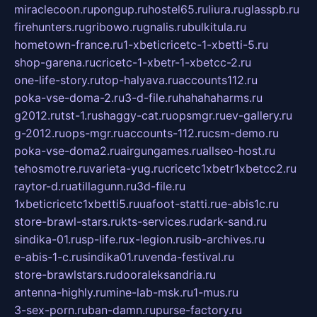
miraclecoon.ru
pongup.ru
hostel65.ru
liura.ru
glasspb.ru
firehunters.ru
gribowo.ru
gnalis.ru
bulkitula.ru
hometown-france.ru
1-xbeticricetc-1-xbetti-5.ru
shop-garena.ru
cricetc-1-xbetr-1-xbetcc-2.ru
one-life-story.ru
top-halyava.ru
accounts112.ru
poka-vse-doma-2.ru
3-d-file.ru
hahahaharms.ru
g2012.ru
tst-1.ru
shaggy-cat.ru
opsmgr.ru
ev-gallery.ru
g-2012.ru
ops-mgr.ru
accounts-112.ru
csm-demo.ru
poka-vse-doma2.ru
airgungames.ru
allseo-host.ru
tehosmotre.ru
varieta-yug.ru
cricetc1xbetr1xbetcc2.ru
raytor-d.ru
atillagunn.ru
3d-file.ru
1xbeticricetc1xbetti5.ru
uafoot-statti.ru
e-abis1c.ru
store-brawl-stars.ru
kts-services.ru
dark-sand.ru
sindika-01.ru
sp-life.ru
x-legion.ru
sib-archives.ru
e-abis-1-c.ru
sindika01.ru
venda-festival.ru
store-brawlstars.ru
dooraleksandria.ru
antenna-highly.ru
mine-lab-msk.ru
1-mus.ru
3-sex-porn.ru
ban-damn.ru
purse-factory.ru