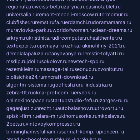
regionufa.ru
weiss-bet.ru
zaryna.ru
casinotablet.ru
universalia.ru
remont-mebeli-moscow.ru
termomur.ru
clubfisher.ru
remstirufa.ru
erdamchi.ru
doramamama.ru
muraviovka-park.ru
worldofwoman.ru
clean-dreams.ru
arkrym.ru
kristinita.ru
dircomputer.ru
healthenter.ru
textexperts.ru
pivnaya-kruzhka.ru
kinofilmy-2021.ru
demolalapaluza.ru
tanyavanya.ru
remstir-tolyatti.ru
msdip.ru
jdol.ru
sokolovr.ru
newtech-spb.ru
rezemkleim.ru
massage-tai.ru
seonub.ru
zvonitut.ru
biolisichka24.ru
mncraft-download.ru
algoritm-sistema.ru
godflesh.ru
ru-industria.ru
zebra-tlt.ru
okna-proficom.ru
erynok.ru
onlinekinospace.ru
startupstudio-fefu.ru
zarges-ru.ru
gegenjustizunrecht.ru
autobalashov.ru
utrovortu.ru
spiski-firm.ru
elara-m.ru
kinomusorka.ru
mkcslava.ru
2bets.ru
vintovoykompressor.ru
birminghamvsfulham.ru
sarmat-komp.ru
pioneeri.ru
amadis-chocolate.ru
shkurki-karakulya.ru