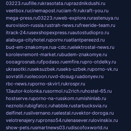
03223.ru
ufille.ru
krasotata.ru
prazdnikdushi.ru
veetbox.ru
cinemapost.ru
ciam-fr.ru
kraft-you.ru
mega-press.ru
03223.ru
web-explore.ru
rastenuya.ru
eurovision-russia.ru
strah-news.ru
freeride-team.ru
itrack-24.ru
sexshopexpress.ru
autostudiopro.ru
alabuga-cityhotel.ru
pornv.ru
atlantpereezd.ru
bud-em-znakomye.ru
a-cdc.ru
elektrostal-news.ru
korolevremont-market.ru
budem-znakomye.ru
oooagrosnab.ru
fpodaso.ru
emfire.ru
pro-otdelky.ru
ukrasotki.ru
seksuzbek.ru
seks-uzbek.ru
porno-vk.ru
sovratili.ru
olecoon.ru
vd-dosug.ru
adonyev.ru
rbc-news.ru
porno-skvirt.ru
krospr.ru
13autor-kolonka.ru
sormol.ru
2rich.ru
hostel-65.ru
hostserve.ru
porno-na-russkom.ru
mishinlab.ru
neznobi.ru
bigfatcc.ru
habble.ru
starbucksvia.ru
delfinet.ru
silvernano.ru
elestal.ru
vektor-doroga.ru
velotrenajery.ru
pronso54.ru
lenasever.ru
lovinskix.ru
show-pets.ru
smartnews03.ru
discofoxworld.ru