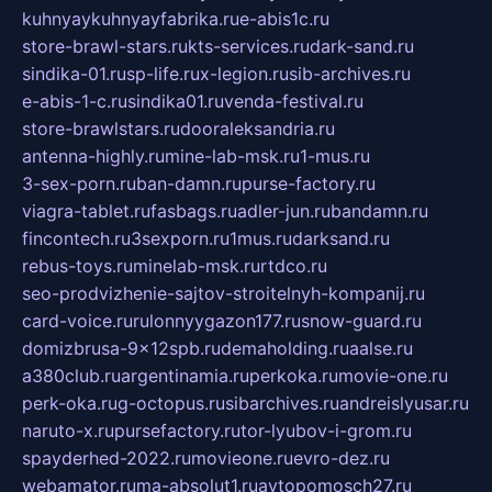
kuhnyaykuhnyayfabrika.ru
e-abis1c.ru
store-brawl-stars.ru
kts-services.ru
dark-sand.ru
sindika-01.ru
sp-life.ru
x-legion.ru
sib-archives.ru
e-abis-1-c.ru
sindika01.ru
venda-festival.ru
store-brawlstars.ru
dooraleksandria.ru
antenna-highly.ru
mine-lab-msk.ru
1-mus.ru
3-sex-porn.ru
ban-damn.ru
purse-factory.ru
viagra-tablet.ru
fasbags.ru
adler-jun.ru
bandamn.ru
fincontech.ru
3sexporn.ru
1mus.ru
darksand.ru
rebus-toys.ru
minelab-msk.ru
rtdco.ru
seo-prodvizhenie-sajtov-stroitelnyh-kompanij.ru
card-voice.ru
rulonnyygazon177.ru
snow-guard.ru
domizbrusa-9x12spb.ru
demaholding.ru
aalse.ru
a380club.ru
argentinamia.ru
perkoka.ru
movie-one.ru
perk-oka.ru
g-octopus.ru
sibarchives.ru
andreislyusar.ru
naruto-x.ru
pursefactory.ru
tor-lyubov-i-grom.ru
spayderhed-2022.ru
movieone.ru
evro-dez.ru
webamator.ru
ma-absolut1.ru
avtopomosch27.ru