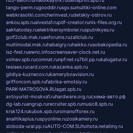
tango-perm.ru
gooddir.ru
sgv.su
multiki-online.com
webkrasotki.com
cherinvest.ru
detskiy-ostrov.ru
ankou.spb.ru
alvesta1.ru
pdf-creator.ru
nix-files.org.ru
sakhatoday.ru
elektrikersymboler.ru
sputnikyes.ru
golf2club.msk.ru
aeforums.ru
zallclub.ru
multimodal.msk.ru
habaigry.ru
haikko.ru
sobakopedia.ru
isz-fest.ru
ewnc.info
screensaver-clock.net.ru
volnav.spb.ru
comnat.ru
npf.net.ru
7bit.pp.ru
kalugatur.ru
tesiaes.ru
card.com.ru
kazanka.spb.ru
gildiya-kuznecov.ru
kameryboavision.ru
griffoncom.spb.ru
fabrika-emotsiy.ru
PARK-MATROSOVA.RU
agat.spb.ru
avtoyurist-moskva1.ru
hardware.org.ru
схема-авто.рф
dg-lab.ru
angrup.ru
recruiter.spb.ru
music8.spb.ru
krsk124.ru
kubok.spb.ru
romanofforex.ru
analitikaplus.ru
spyonline.ru
zosikamery.ru
sloboda-ural.pp.ru
AUTO-COM.SU
hohota.net
alimy.ru