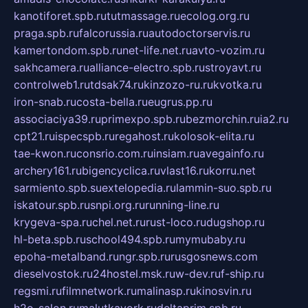
kanotiforet.spb.ru
tutmassage.ru
ecolog.org.ru
praga.spb.ru
falcorussia.ru
autodoctorservis.ru
kamertondom.spb.ru
net-life.net.ru
avto-vozim.ru
sakhcamera.ru
alliance-electro.spb.ru
stroyavt.ru
controlweb1.ru
tdsak74.ru
kinzozo-ru.ru
kvotka.ru
iron-snab.ru
costa-bella.ru
eugrus.pp.ru
associaciya39.ru
primexpo.spb.ru
bezmorchin.ru
ia2.ru
cpt21.ru
ispecspb.ru
regahost.ru
kolosok-elita.ru
tae-kwon.ru
consrio.com.ru
insiam.ru
avegainfo.ru
archery161.ru
bigencyclica.ru
vlast16.ru
korru.net
sarmiento.spb.su
extelopedia.ru
lammin-suo.spb.ru
iskatour.spb.ru
snpi.org.ru
running-line.ru
krygeva-spa.ru
chel.net.ru
rust-loco.ru
dugshop.ru
hl-beta.spb.ru
school494.spb.ru
mymubaby.ru
epoha-metalband.ru
ngr.spb.ru
rusgosnews.com
dieselvostok.ru
24hostel.msk.ru
w-dev.ru
f-ship.ru
regsmi.ru
filmnetwork.ru
malinasp.ru
kinosvin.ru
h2o-salon.ru
malutkayork.ru
deltaprim.spb.ru