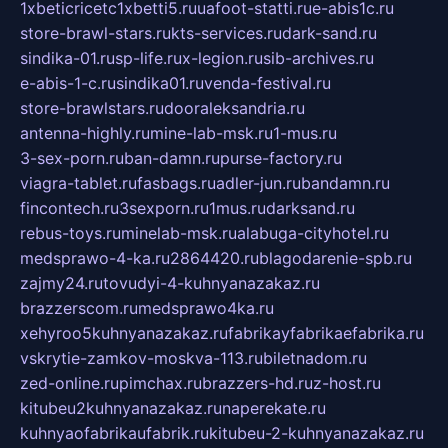
1xbeticricetc1xbetti5.ru
uafoot-statti.ru
e-abis1c.ru
store-brawl-stars.ru
kts-services.ru
dark-sand.ru
sindika-01.ru
sp-life.ru
x-legion.ru
sib-archives.ru
e-abis-1-c.ru
sindika01.ru
venda-festival.ru
store-brawlstars.ru
dooraleksandria.ru
antenna-highly.ru
mine-lab-msk.ru
1-mus.ru
3-sex-porn.ru
ban-damn.ru
purse-factory.ru
viagra-tablet.ru
fasbags.ru
adler-jun.ru
bandamn.ru
fincontech.ru
3sexporn.ru
1mus.ru
darksand.ru
rebus-toys.ru
minelab-msk.ru
alabuga-cityhotel.ru
medsprawo-4-ka.ru
2864420.ru
blagodarenie-spb.ru
zajmy24.ru
tovudyi-4-kuhnyanazakaz.ru
brazzerscom.ru
medsprawo4ka.ru
xehyroo5kuhnyanazakaz.ru
fabrikayfabrikaefabrika.ru
vskrytie-zamkov-moskva-113.ru
biletnadom.ru
zed-online.ru
pimchax.ru
brazzers-hd.ru
z-host.ru
kitubeu2kuhnyanazakaz.ru
naperekate.ru
kuhnyaofabrikaufabrik.ru
kitubeu-2-kuhnyanazakaz.ru