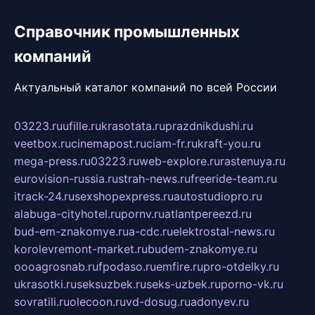
Справочник промышленных
компаний
Актуальный каталог компаний по всей России
03223.ru
ufille.ru
krasotata.ru
prazdnikdushi.ru
veetbox.ru
cinemapost.ru
ciam-fr.ru
kraft-you.ru
mega-press.ru
03223.ru
web-explore.ru
rastenuya.ru
eurovision-russia.ru
strah-news.ru
freeride-team.ru
itrack-24.ru
sexshopexpress.ru
autostudiopro.ru
alabuga-cityhotel.ru
pornv.ru
atlantpereezd.ru
bud-em-znakomye.ru
a-cdc.ru
elektrostal-news.ru
korolevremont-market.ru
budem-znakomye.ru
oooagrosnab.ru
fpodaso.ru
emfire.ru
pro-otdelky.ru
ukrasotki.ru
seksuzbek.ru
seks-uzbek.ru
porno-vk.ru
sovratili.ru
olecoon.ru
vd-dosug.ru
adonyev.ru