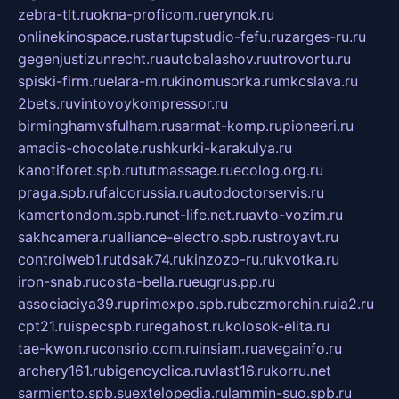
zebra-tlt.ru
okna-proficom.ru
erynok.ru
onlinekinospace.ru
startupstudio-fefu.ru
zarges-ru.ru
gegenjustizunrecht.ru
autobalashov.ru
utrovortu.ru
spiski-firm.ru
elara-m.ru
kinomusorka.ru
mkcslava.ru
2bets.ru
vintovoykompressor.ru
birminghamvsfulham.ru
sarmat-komp.ru
pioneeri.ru
amadis-chocolate.ru
shkurki-karakulya.ru
kanotiforet.spb.ru
tutmassage.ru
ecolog.org.ru
praga.spb.ru
falcorussia.ru
autodoctorservis.ru
kamertondom.spb.ru
net-life.net.ru
avto-vozim.ru
sakhcamera.ru
alliance-electro.spb.ru
stroyavt.ru
controlweb1.ru
tdsak74.ru
kinzozo-ru.ru
kvotka.ru
iron-snab.ru
costa-bella.ru
eugrus.pp.ru
associaciya39.ru
primexpo.spb.ru
bezmorchin.ru
ia2.ru
cpt21.ru
ispecspb.ru
regahost.ru
kolosok-elita.ru
tae-kwon.ru
consrio.com.ru
insiam.ru
avegainfo.ru
archery161.ru
bigencyclica.ru
vlast16.ru
korru.net
sarmiento.spb.su
extelopedia.ru
lammin-suo.spb.ru