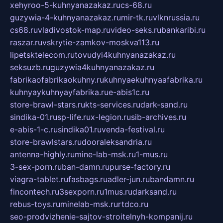
xehyroo-5-kuhnyanazakaz.ru
cs-68.ru
guzywia-4-kuhnyanazakaz.ru
mir-tk.ru
vlknrussia.ru
cs68.ru
vladivostok-map.ru
video-seks.ru
bankaribi.ru
raszar.ru
vskrytie-zamkov-moskva113.ru
lipetsktelecom.ru
tovudyi4kuhnyanazakaz.ru
seksuzb.ru
guzywia4kuhnyanazakaz.ru
fabrikaofabrikaokuhny.ru
kuhnyaekuhnyaafabrika.ru
kuhnyaykuhnyayfabrika.ru
e-abis1c.ru
store-brawl-stars.ru
kts-services.ru
dark-sand.ru
sindika-01.ru
sp-life.ru
x-legion.ru
sib-archives.ru
e-abis-1-c.ru
sindika01.ru
venda-festival.ru
store-brawlstars.ru
dooraleksandria.ru
antenna-highly.ru
mine-lab-msk.ru
1-mus.ru
3-sex-porn.ru
ban-damn.ru
purse-factory.ru
viagra-tablet.ru
fasbags.ru
adler-jun.ru
bandamn.ru
fincontech.ru
3sexporn.ru
1mus.ru
darksand.ru
rebus-toys.ru
minelab-msk.ru
rtdco.ru
seo-prodvizhenie-sajtov-stroitelnyh-kompanij.ru