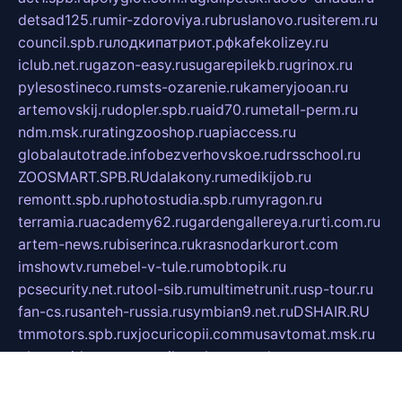
detsad125.ru
mir-zdoroviya.ru
bruslanovo.ru
siterem.ru
council.spb.ru
лодкипатриот.рф
kafekolizey.ru
iclub.net.ru
gazon-easy.ru
sugarepilekb.ru
grinox.ru
pylesostineco.ru
msts-ozarenie.ru
kameryjooan.ru
artemovskij.ru
dopler.spb.ru
aid70.ru
metall-perm.ru
ndm.msk.ru
ratingzooshop.ru
apiaccess.ru
globalautotrade.info
bezverhovskoe.ru
drsschool.ru
ZOOSMART.SPB.RU
dalakony.ru
medikijob.ru
remontt.spb.ru
photostudia.spb.ru
myragon.ru
terramia.ru
academy62.ru
gardengallereya.ru
rti.com.ru
artem-news.ru
biserinca.ru
krasnodarkurort.com
imshowtv.ru
mebel-v-tule.ru
mobtopik.ru
pcsecurity.net.ru
tool-sib.ru
multimetrunit.ru
sp-tour.ru
fan-cs.ru
santeh-russia.ru
symbian9.net.ru
DSHAIR.RU
tmmotors.spb.ru
xjocuricopii.com
musavtomat.msk.ru
obustrojdom.ru
sovetcik.ru
ybaranovskaya.ru
ppknews.ru
cult-alshei.ru
JAPANRUSSIA.RU
proekciyamebel.ru
imper-finans.ru
rim.org.ru