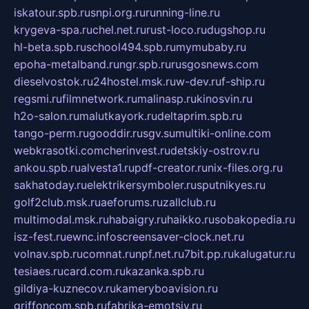
iskatour.spb.ru
snpi.org.ru
running-line.ru
krygeva-spa.ru
chel.net.ru
rust-loco.ru
dugshop.ru
hl-beta.spb.ru
school494.spb.ru
mymubaby.ru
epoha-metalband.ru
ngr.spb.ru
rusgosnews.com
dieselvostok.ru
24hostel.msk.ru
w-dev.ru
f-ship.ru
regsmi.ru
filmnetwork.ru
malinasp.ru
kinosvin.ru
h2o-salon.ru
malutkayork.ru
deltaprim.spb.ru
tango-perm.ru
gooddir.ru
sgv.su
multiki-online.com
webkrasotki.com
cherinvest.ru
detskiy-ostrov.ru
ankou.spb.ru
alvesta1.ru
pdf-creator.ru
nix-files.org.ru
sakhatoday.ru
elektrikersymboler.ru
sputnikyes.ru
golf2club.msk.ru
aeforums.ru
zallclub.ru
multimodal.msk.ru
habaigry.ru
haikko.ru
sobakopedia.ru
isz-fest.ru
ewnc.info
screensaver-clock.net.ru
volnav.spb.ru
comnat.ru
npf.net.ru
7bit.pp.ru
kalugatur.ru
tesiaes.ru
card.com.ru
kazanka.spb.ru
gildiya-kuznecov.ru
kameryboavision.ru
griffoncom.spb.ru
fabrika-emotsiy.ru