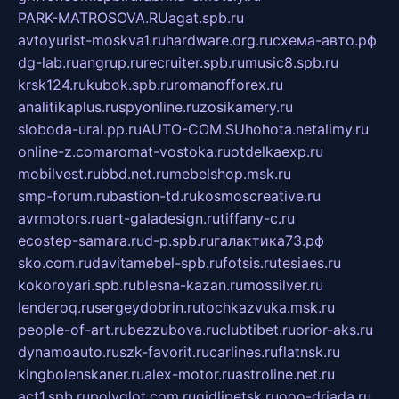
PARK-MATROSOVA.RU
agat.spb.ru
avtoyurist-moskva1.ru
hardware.org.ru
схема-авто.рф
dg-lab.ru
angrup.ru
recruiter.spb.ru
music8.spb.ru
krsk124.ru
kubok.spb.ru
romanofforex.ru
analitikaplus.ru
spyonline.ru
zosikamery.ru
sloboda-ural.pp.ru
AUTO-COM.SU
hohota.net
alimy.ru
online-z.com
aromat-vostoka.ru
otdelkaexp.ru
mobilvest.ru
bbd.net.ru
mebelshop.msk.ru
smp-forum.ru
bastion-td.ru
kosmoscreative.ru
avrmotors.ru
art-galadesign.ru
tiffany-c.ru
ecostep-samara.ru
d-p.spb.ru
галактика73.рф
sko.com.ru
davitamebel-spb.ru
fotsis.ru
tesiaes.ru
kokoroyari.spb.ru
blesna-kazan.ru
mossilver.ru
lenderoq.ru
sergeydobrin.ru
tochkazvuka.msk.ru
people-of-art.ru
bezzubova.ru
clubtibet.ru
orior-aks.ru
dynamoauto.ru
szk-favorit.ru
carlines.ru
flatnsk.ru
kingbolenskaner.ru
alex-motor.ru
astroline.net.ru
act1.spb.ru
polyglot.com.ru
gidlipetsk.ru
ooo-driada.ru