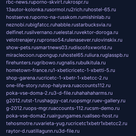
rbc-news.ru
porno-skvirt.ru
krospr.ru
13autor-kolonka.ru
sormol.ru
2rich.ru
hostel-65.ru
hostserve.ru
porno-na-russkom.ru
mishinlab.ru
neznobi.ru
bigfatcc.ru
habble.ru
starbucksvia.ru
delfinet.ru
silvernano.ru
elestal.ru
vektor-doroga.ru
velotrenajery.ru
pronso54.ru
lenasever.ru
lovinskix.ru
show-pets.ru
smartnews03.ru
discofoxworld.ru
miraclecoon.ru
pongup.ru
hostel65.ru
liura.ru
glasspb.ru
firehunters.ru
gribowo.ru
gnalis.ru
bulkitula.ru
hometown-france.ru
1-xbeticricetc-1-xbetti-5.ru
shop-garena.ru
cricetc-1-xbetr-1-xbetcc-2.ru
one-life-story.ru
top-halyava.ru
accounts112.ru
poka-vse-doma-2.ru
3-d-file.ru
hahahaharms.ru
g2012.ru
tst-1.ru
shaggy-cat.ru
opsmgr.ru
ev-gallery.ru
g-2012.ru
ops-mgr.ru
accounts-112.ru
csm-demo.ru
poka-vse-doma2.ru
airgungames.ru
allseo-host.ru
tehosmotre.ru
varieta-yug.ru
cricetc1xbetr1xbetcc2.ru
raytor-d.ru
atillagunn.ru
3d-file.ru