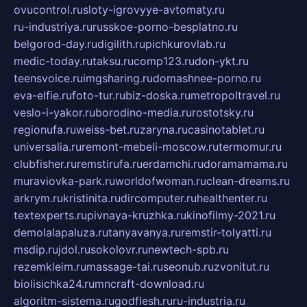
ovucontrol.ru
sloty-igrovyye-avtomaty.ru
ru-industriya.ru
russkoe-porno-besplatno.ru
belgorod-day.ru
digilith.ru
pichkurovlab.ru
medic-today.ru
taksu.ru
comp123.ru
don-ykt.ru
teensvoice.ru
imgsharing.ru
domashnee-porno.ru
eva-elfie.ru
foto-tur.ru
biz-doska.ru
metropoltravel.ru
veslo-i-yakor.ru
borodino-media.ru
rostotsky.ru
regionufa.ru
weiss-bet.ru
zaryna.ru
casinotablet.ru
universalia.ru
remont-mebeli-moscow.ru
termomur.ru
clubfisher.ru
remstirufa.ru
erdamchi.ru
doramamama.ru
muraviovka-park.ru
worldofwoman.ru
clean-dreams.ru
arkrym.ru
kristinita.ru
dircomputer.ru
healthenter.ru
textexperts.ru
pivnaya-kruzhka.ru
kinofilmy-2021.ru
demolalapaluza.ru
tanyavanya.ru
remstir-tolyatti.ru
msdip.ru
jdol.ru
sokolovr.ru
newtech-spb.ru
rezemkleim.ru
massage-tai.ru
seonub.ru
zvonitut.ru
biolisichka24.ru
mncraft-download.ru
algoritm-sistema.ru
godflesh.ru
ru-industria.ru