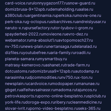
card-voice.ru
rulonnyygazon177.ru
snow-guard.ru
domizbrusa-9x12spb.ru
demaholding.ru
aalse.ru
a380club.ru
argentinamia.ru
perkoka.ru
movie-one.ru
perk-oka.ru
g-octopus.ru
sibarchives.ru
andreislyusar.ru
naruto-x.ru
pursefactory.ru
tor-lyubov-i-grom.ru
spayderhed-2022.ru
movieone.ru
evro-dez.ru
webamator.ru
ma-absolut1.ru
avtopomosch27.ru
nv-750.ru
news-plain.ru
nertansaga.ru
delanalad.ru
dizfiles.ru
youtubefree.ru
aria-family.ru
roadli.ru
planeta-samara.ru
mysmartbuy.ru
matrasy-kemerovo.ru
ashanet.ru
trade-farm.ru
dotcustoms.ru
domizbrusa9x12spb.ru
autodamp.ru
narasimha.ru
djcommodities.ru
nv750.ru
x-ton.ru
newsplain.ru
cardvoice.ru
modopaper.ru
manunae.ru
gbget.ru
alfeihavsalnassr.ru
madoma.ru
tajuncos.ru
petrovkasports.ru
porno-online-besplatno.ru
splclub.ru
york-life.ru
doroga-expo.ru
ribery.ru
cleanmedicine.ru
slovar-ivrit.ru
porno-video-besplatno.ru
seks-365.ru