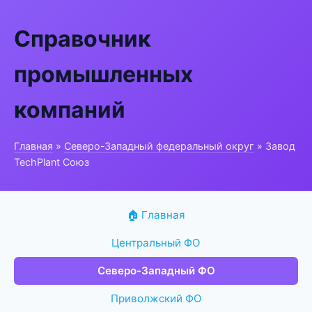
Справочник
промышленных
компаний
Главная
»
Северо-Западный федеральный округ
» Завод
TechPlant Союз
🏠 Главная
Центральный ФО
Северо-Западный ФО
Приволжский ФО