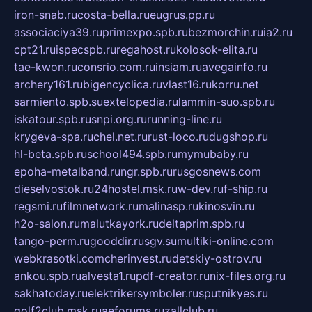
iron-snab.ru
costa-bella.ru
eugrus.pp.ru
associaciya39.ru
primexpo.spb.ru
bezmorchin.ru
ia2.ru
cpt21.ru
ispecspb.ru
regahost.ru
kolosok-elita.ru
tae-kwon.ru
consrio.com.ru
insiam.ru
avegainfo.ru
archery161.ru
bigencyclica.ru
vlast16.ru
korru.net
sarmiento.spb.su
extelopedia.ru
lammin-suo.spb.ru
iskatour.spb.ru
snpi.org.ru
running-line.ru
krygeva-spa.ru
chel.net.ru
rust-loco.ru
dugshop.ru
hl-beta.spb.ru
school494.spb.ru
mymubaby.ru
epoha-metalband.ru
ngr.spb.ru
rusgosnews.com
dieselvostok.ru
24hostel.msk.ru
w-dev.ru
f-ship.ru
regsmi.ru
filmnetwork.ru
malinasp.ru
kinosvin.ru
h2o-salon.ru
malutkayork.ru
deltaprim.spb.ru
tango-perm.ru
gooddir.ru
sgv.su
multiki-online.com
webkrasotki.com
cherinvest.ru
detskiy-ostrov.ru
ankou.spb.ru
alvesta1.ru
pdf-creator.ru
nix-files.org.ru
sakhatoday.ru
elektrikersymboler.ru
sputnikyes.ru
golf2club.msk.ru
aeforums.ru
zallclub.ru