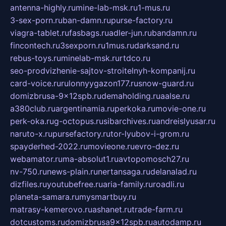
antenna-highly.ru
mine-lab-msk.ru
1-mus.ru
3-sex-porn.ru
ban-damn.ru
purse-factory.ru
viagra-tablet.ru
fasbags.ru
adler-jun.ru
bandamn.ru
fincontech.ru
3sexporn.ru
1mus.ru
darksand.ru
rebus-toys.ru
minelab-msk.ru
rtdco.ru
seo-prodvizhenie-sajtov-stroitelnyh-kompanij.ru
card-voice.ru
rulonnyygazon177.ru
snow-guard.ru
domizbrusa-9x12spb.ru
demaholding.ru
aalse.ru
a380club.ru
argentinamia.ru
perkoka.ru
movie-one.ru
perk-oka.ru
g-octopus.ru
sibarchives.ru
andreislyusar.ru
naruto-x.ru
pursefactory.ru
tor-lyubov-i-grom.ru
spayderhed-2022.ru
movieone.ru
evro-dez.ru
webamator.ru
ma-absolut1.ru
avtopomosch27.ru
nv-750.ru
news-plain.ru
nertansaga.ru
delanalad.ru
dizfiles.ru
youtubefree.ru
aria-family.ru
roadli.ru
planeta-samara.ru
mysmartbuy.ru
matrasy-kemerovo.ru
ashanet.ru
trade-farm.ru
dotcustoms.ru
domizbrusa9x12spb.ru
autodamp.ru