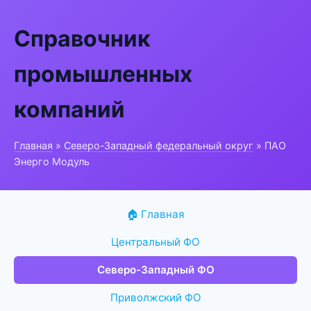
Справочник
промышленных
компаний
Главная
»
Северо-Западный федеральный округ
» ПАО
Энерго Модуль
🏠 Главная
Центральный ФО
Северо-Западный ФО
Приволжский ФО