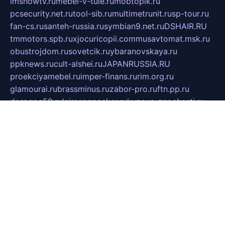
imshowtv.ru
mebel-v-tule.ru
mobtopik.ru
pcsecurity.net.ru
tool-sib.ru
multimetrunit.ru
sp-tour.ru
fan-cs.ru
santeh-russia.ru
symbian9.net.ru
DSHAIR.RU
tmmotors.spb.ru
xjocuricopii.com
musavtomat.msk.ru
obustrojdom.ru
sovetcik.ru
ybaranovskaya.ru
ppknews.ru
cult-alshei.ru
JAPANRUSSIA.RU
proekciyamebel.ru
imper-finans.ru
rim.org.ru
glamourai.ru
brassminus.ru
zabor-pro.ru
ftn.pp.ru
dorogoe58.ru
laimengpacker.ru
kuzova-zapchasti.ru
sageerp.ru
taxodrom.ru
dsrazvitie.ru
hardcity.net.ru
ratinghomegames.ru
topservice25.ru
gubernyan.ru
gtglasslined.ru
ii4.ru
tssport.spb.ru
andorra24.com
blackwallstreet.ru
oboimos.ru
optim-doors.com.ru
ikuch.ru
nycr.org.ru
npa21.ru
vremya-ch.spb.ru
desert000.ru
ivtorgi.ru
ifiori.ru
catalog-statei.ru
dcv.org.ru
spetsmaster174.ru
ipkameryhiseeu.ru
dum26.ru
ruspol.spb.ru
fr-opendp.ru
kam-solnyshko.ru
cheyenne-arapaho.ru
sevzapmetal.spb.ru