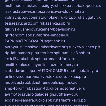
multimodal.msk.ru
habaigry.ru
haikko.ru
sobakopedia.ru
isz-fest.ru
ewnc.info
screensaver-clock.net.ru
volnav.spb.ru
comnat.ru
npf.net.ru
7bit.pp.ru
kalugatur.ru
tesiaes.ru
card.com.ru
kazanka.spb.ru
gildiya-kuznecov.ru
kameryboavision.ru
griffoncom.spb.ru
fabrika-emotsiy.ru
PARK-MATROSOVA.RU
agat.spb.ru
avtoyurist-moskva1.ru
hardware.org.ru
схема-авто.рф
dg-lab.ru
angrup.ru
recruiter.spb.ru
music8.spb.ru
krsk124.ru
kubok.spb.ru
romanofforex.ru
analitikaplus.ru
spyonline.ru
zosikamery.ru
sloboda-ural.pp.ru
AUTO-COM.SU
hohota.net
alimy.ru
online-z.com
aromat-vostoka.ru
otdelkaexp.ru
mobilvest.ru
bbd.net.ru
mebelshop.msk.ru
smp-forum.ru
bastion-td.ru
kosmoscreative.ru
avrmotors.ru
art-galadesign.ru
tiffany-c.ru
ecostep-samara.ru
d-p.spb.ru
галактика73.рф