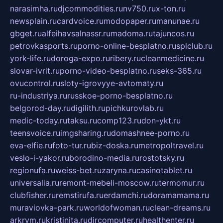
narasimha.ru
djcommodities.ru
nv750.ru
x-ton.ru
newsplain.ru
cardvoice.ru
modopaper.ru
manunae.ru
gbget.ru
alfeihavsalnassr.ru
madoma.ru
tajuncos.ru
petrovkasports.ru
porno-online-besplatno.ru
splclub.ru
york-life.ru
doroga-expo.ru
ribery.ru
cleanmedicine.ru
slovar-ivrit.ru
porno-video-besplatno.ru
seks-365.ru
ovucontrol.ru
sloty-igrovyye-avtomaty.ru
ru-industriya.ru
russkoe-porno-besplatno.ru
belgorod-day.ru
digilith.ru
pichkurovlab.ru
medic-today.ru
taksu.ru
comp123.ru
don-ykt.ru
teensvoice.ru
imgsharing.ru
domashnee-porno.ru
eva-elfie.ru
foto-tur.ru
biz-doska.ru
metropoltravel.ru
veslo-i-yakor.ru
borodino-media.ru
rostotsky.ru
regionufa.ru
weiss-bet.ru
zaryna.ru
casinotablet.ru
universalia.ru
remont-mebeli-moscow.ru
termomur.ru
clubfisher.ru
remstirufa.ru
erdamchi.ru
doramamama.ru
muraviovka-park.ru
worldofwoman.ru
clean-dreams.ru
arkrym.ru
kristinita.ru
dircomputer.ru
healthenter.ru