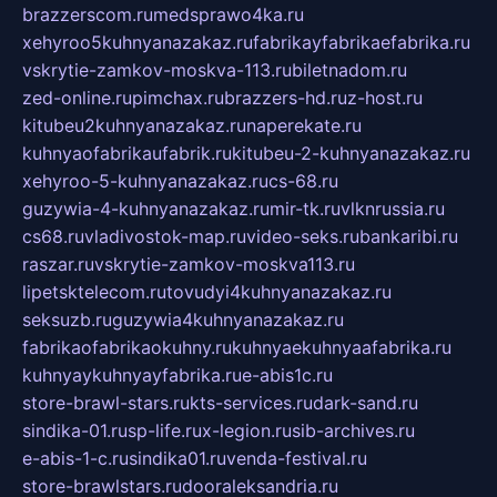
brazzerscom.ru
medsprawo4ka.ru
xehyroo5kuhnyanazakaz.ru
fabrikayfabrikaefabrika.ru
vskrytie-zamkov-moskva-113.ru
biletnadom.ru
zed-online.ru
pimchax.ru
brazzers-hd.ru
z-host.ru
kitubeu2kuhnyanazakaz.ru
naperekate.ru
kuhnyaofabrikaufabrik.ru
kitubeu-2-kuhnyanazakaz.ru
xehyroo-5-kuhnyanazakaz.ru
cs-68.ru
guzywia-4-kuhnyanazakaz.ru
mir-tk.ru
vlknrussia.ru
cs68.ru
vladivostok-map.ru
video-seks.ru
bankaribi.ru
raszar.ru
vskrytie-zamkov-moskva113.ru
lipetsktelecom.ru
tovudyi4kuhnyanazakaz.ru
seksuzb.ru
guzywia4kuhnyanazakaz.ru
fabrikaofabrikaokuhny.ru
kuhnyaekuhnyaafabrika.ru
kuhnyaykuhnyayfabrika.ru
e-abis1c.ru
store-brawl-stars.ru
kts-services.ru
dark-sand.ru
sindika-01.ru
sp-life.ru
x-legion.ru
sib-archives.ru
e-abis-1-c.ru
sindika01.ru
venda-festival.ru
store-brawlstars.ru
dooraleksandria.ru