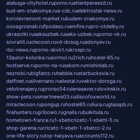
alabuga-cityhotel.ru
pornv.ru
atlantpereezd.ru
bud-em-znakomye.ru
a-cdc.ru
elektrostal-news.ru
korolevremont-market.ru
budem-znakomye.ru
oooagrosnab.ru
fpodaso.ru
emfire.ru
pro-otdelky.ru
ukrasotki.ru
seksuzbek.ru
seks-uzbek.ru
porno-vk.ru
sovratili.ru
olecoon.ru
vd-dosug.ru
adonyev.ru
rbc-news.ru
porno-skvirt.ru
krospr.ru
13autor-kolonka.ru
sormol.ru
2rich.ru
hostel-65.ru
hostserve.ru
porno-na-russkom.ru
mishinlab.ru
neznobi.ru
bigfatcc.ru
habble.ru
starbucksvia.ru
delfinet.ru
silvernano.ru
elestal.ru
vektor-doroga.ru
velotrenajery.ru
pronso54.ru
lenasever.ru
lovinskix.ru
show-pets.ru
smartnews03.ru
discofoxworld.ru
miraclecoon.ru
pongup.ru
hostel65.ru
liura.ru
glasspb.ru
firehunters.ru
gribowo.ru
gnalis.ru
bulkitula.ru
hometown-france.ru
1-xbeticricetc-1-xbetti-5.ru
shop-garena.ru
cricetc-1-xbetr-1-xbetcc-2.ru
one-life-story.ru
top-halyava.ru
accounts112.ru