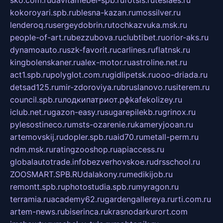
sko.com.ru
davitamebel-spb.ru
fotsis.ru
tesiaes.ru
kokoroyari.spb.ru
blesna-kazan.ru
mossilver.ru
lenderoq.ru
sergeydobrin.ru
tochkazvuka.msk.ru
people-of-art.ru
bezzubova.ru
clubtibet.ru
orior-aks.ru
dynamoauto.ru
szk-favorit.ru
carlines.ru
flatnsk.ru
kingbolenskaner.ru
alex-motor.ru
astroline.net.ru
act1.spb.ru
polyglot.com.ru
gidlipetsk.ru
ooo-driada.ru
detsad125.ru
mir-zdoroviya.ru
bruslanovo.ru
siterem.ru
council.spb.ru
лодкипатриот.рф
kafekolizey.ru
iclub.net.ru
gazon-easy.ru
sugarepilekb.ru
grinox.ru
pylesostineco.ru
msts-ozarenie.ru
kameryjooan.ru
artemovskij.ru
dopler.spb.ru
aid70.ru
metall-perm.ru
ndm.msk.ru
ratingzooshop.ru
apiaccess.ru
globalautotrade.info
bezverhovskoe.ru
drsschool.ru
ZOOSMART.SPB.RU
dalakony.ru
medikijob.ru
remontt.spb.ru
photostudia.spb.ru
myragon.ru
terramia.ru
academy62.ru
gardengallereya.ru
rti.com.ru
artem-news.ru
biserinca.ru
krasnodarkurort.com