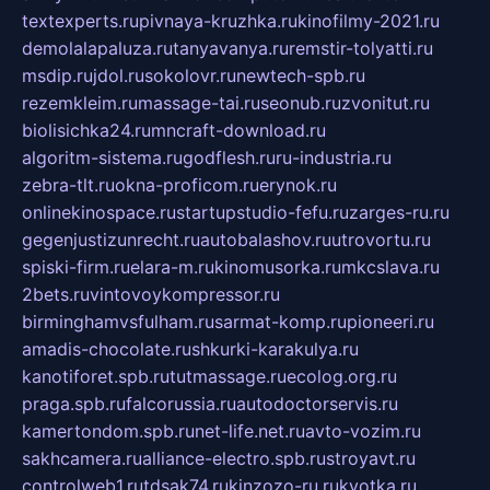
textexperts.ru
pivnaya-kruzhka.ru
kinofilmy-2021.ru
demolalapaluza.ru
tanyavanya.ru
remstir-tolyatti.ru
msdip.ru
jdol.ru
sokolovr.ru
newtech-spb.ru
rezemkleim.ru
massage-tai.ru
seonub.ru
zvonitut.ru
biolisichka24.ru
mncraft-download.ru
algoritm-sistema.ru
godflesh.ru
ru-industria.ru
zebra-tlt.ru
okna-proficom.ru
erynok.ru
onlinekinospace.ru
startupstudio-fefu.ru
zarges-ru.ru
gegenjustizunrecht.ru
autobalashov.ru
utrovortu.ru
spiski-firm.ru
elara-m.ru
kinomusorka.ru
mkcslava.ru
2bets.ru
vintovoykompressor.ru
birminghamvsfulham.ru
sarmat-komp.ru
pioneeri.ru
amadis-chocolate.ru
shkurki-karakulya.ru
kanotiforet.spb.ru
tutmassage.ru
ecolog.org.ru
praga.spb.ru
falcorussia.ru
autodoctorservis.ru
kamertondom.spb.ru
net-life.net.ru
avto-vozim.ru
sakhcamera.ru
alliance-electro.spb.ru
stroyavt.ru
controlweb1.ru
tdsak74.ru
kinzozo-ru.ru
kvotka.ru