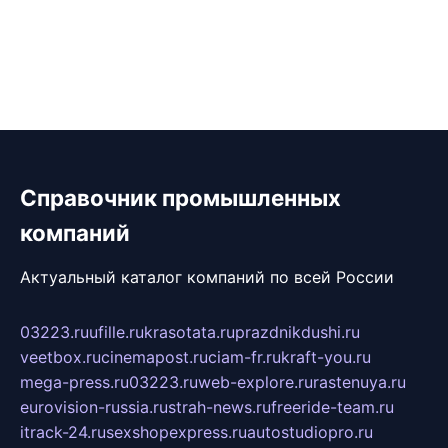
Справочник промышленных
компаний
Актуальный каталог компаний по всей России
03223.ru
ufille.ru
krasotata.ru
prazdnikdushi.ru
veetbox.ru
cinemapost.ru
ciam-fr.ru
kraft-you.ru
mega-press.ru
03223.ru
web-explore.ru
rastenuya.ru
eurovision-russia.ru
strah-news.ru
freeride-team.ru
itrack-24.ru
sexshopexpress.ru
autostudiopro.ru