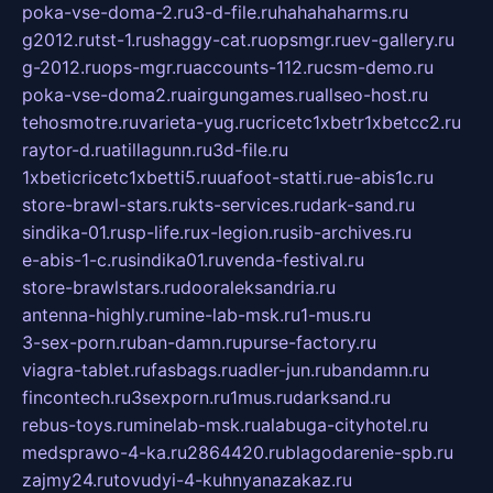
poka-vse-doma-2.ru
3-d-file.ru
hahahaharms.ru
g2012.ru
tst-1.ru
shaggy-cat.ru
opsmgr.ru
ev-gallery.ru
g-2012.ru
ops-mgr.ru
accounts-112.ru
csm-demo.ru
poka-vse-doma2.ru
airgungames.ru
allseo-host.ru
tehosmotre.ru
varieta-yug.ru
cricetc1xbetr1xbetcc2.ru
raytor-d.ru
atillagunn.ru
3d-file.ru
1xbeticricetc1xbetti5.ru
uafoot-statti.ru
e-abis1c.ru
store-brawl-stars.ru
kts-services.ru
dark-sand.ru
sindika-01.ru
sp-life.ru
x-legion.ru
sib-archives.ru
e-abis-1-c.ru
sindika01.ru
venda-festival.ru
store-brawlstars.ru
dooraleksandria.ru
antenna-highly.ru
mine-lab-msk.ru
1-mus.ru
3-sex-porn.ru
ban-damn.ru
purse-factory.ru
viagra-tablet.ru
fasbags.ru
adler-jun.ru
bandamn.ru
fincontech.ru
3sexporn.ru
1mus.ru
darksand.ru
rebus-toys.ru
minelab-msk.ru
alabuga-cityhotel.ru
medsprawo-4-ka.ru
2864420.ru
blagodarenie-spb.ru
zajmy24.ru
tovudyi-4-kuhnyanazakaz.ru