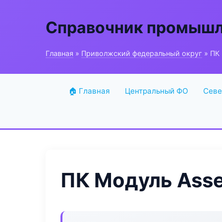
Справочник промышл
Главная
»
Приволжский федеральный округ
» ПК
🏠 Главная
Центральный ФО
Севе
ПК Модуль Ass