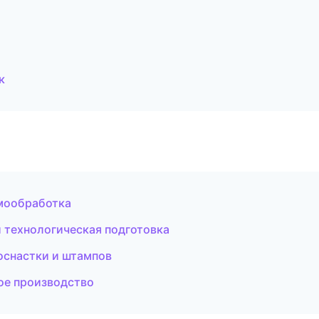
к
рмообработка
 технологическая подготовка
оснастки и штампов
ое производство