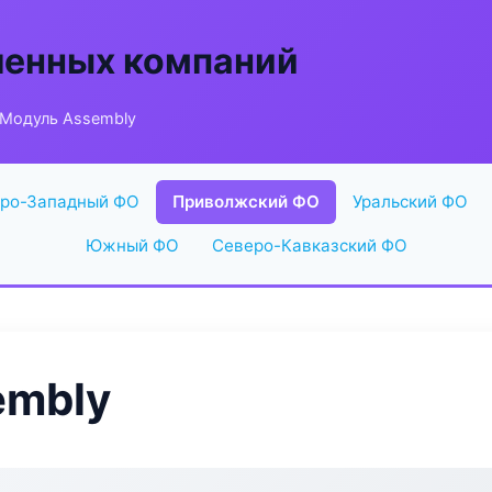
енных компаний
 Модуль Assembly
ро-Западный ФО
Приволжский ФО
Уральский ФО
Южный ФО
Северо-Кавказский ФО
embly