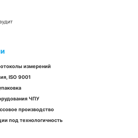
аудит
ми
ротоколы измерений
ия, ISO 9001
упаковка
орудования ЧПУ
ассовое производство
ции под технологичность