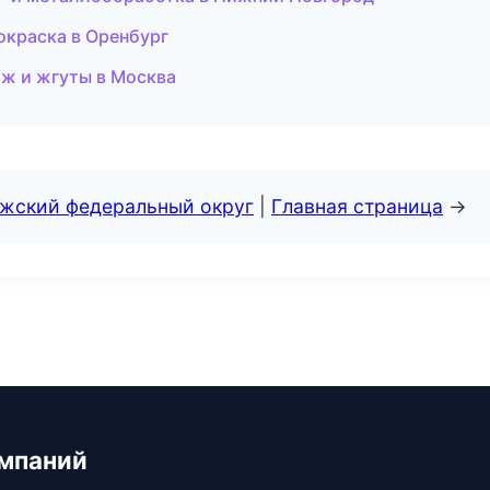
краска в Оренбург
ж и жгуты в Москва
лжский федеральный округ
|
Главная страница
→
мпаний