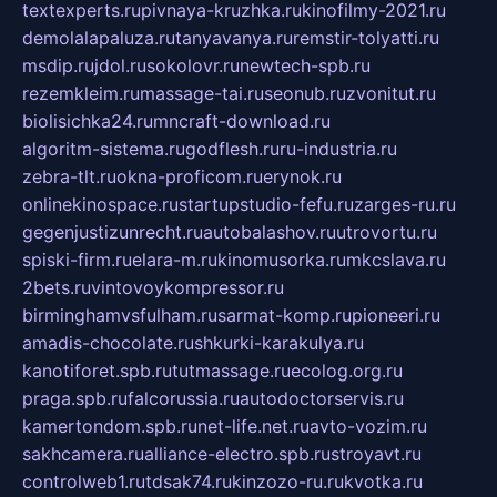
textexperts.ru
pivnaya-kruzhka.ru
kinofilmy-2021.ru
demolalapaluza.ru
tanyavanya.ru
remstir-tolyatti.ru
msdip.ru
jdol.ru
sokolovr.ru
newtech-spb.ru
rezemkleim.ru
massage-tai.ru
seonub.ru
zvonitut.ru
biolisichka24.ru
mncraft-download.ru
algoritm-sistema.ru
godflesh.ru
ru-industria.ru
zebra-tlt.ru
okna-proficom.ru
erynok.ru
onlinekinospace.ru
startupstudio-fefu.ru
zarges-ru.ru
gegenjustizunrecht.ru
autobalashov.ru
utrovortu.ru
spiski-firm.ru
elara-m.ru
kinomusorka.ru
mkcslava.ru
2bets.ru
vintovoykompressor.ru
birminghamvsfulham.ru
sarmat-komp.ru
pioneeri.ru
amadis-chocolate.ru
shkurki-karakulya.ru
kanotiforet.spb.ru
tutmassage.ru
ecolog.org.ru
praga.spb.ru
falcorussia.ru
autodoctorservis.ru
kamertondom.spb.ru
net-life.net.ru
avto-vozim.ru
sakhcamera.ru
alliance-electro.spb.ru
stroyavt.ru
controlweb1.ru
tdsak74.ru
kinzozo-ru.ru
kvotka.ru