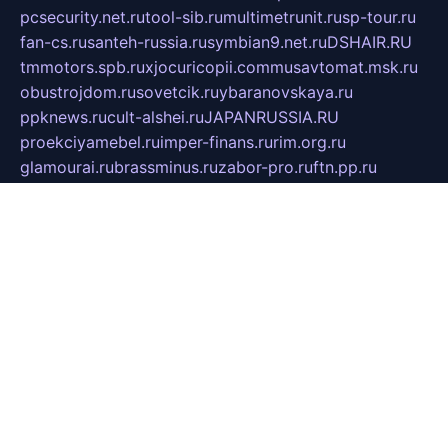
pcsecurity.net.ru
tool-sib.ru
multimetrunit.ru
sp-tour.ru
fan-cs.ru
santeh-russia.ru
symbian9.net.ru
DSHAIR.RU
tmmotors.spb.ru
xjocuricopii.com
musavtomat.msk.ru
obustrojdom.ru
sovetcik.ru
ybaranovskaya.ru
ppknews.ru
cult-alshei.ru
JAPANRUSSIA.RU
proekciyamebel.ru
imper-finans.ru
rim.org.ru
glamourai.ru
brassminus.ru
zabor-pro.ru
ftn.pp.ru
dorogoe58.ru
laimengpacker.ru
kuzova-zapchasti.ru
sageerp.ru
taxodrom.ru
dsrazvitie.ru
hardcity.net.ru
ratinghomegames.ru
topservice25.ru
gubernyan.ru
gtglasslined.ru
ii4.ru
tssport.spb.ru
andorra24.com
blackwallstreet.ru
oboimos.ru
optim-doors.com.ru
ikuch.ru
nycr.org.ru
npa21.ru
vremya-ch.spb.ru
desert000.ru
ivtorgi.ru
ifiori.ru
catalog-statei.ru
dcv.org.ru
spetsmaster174.ru
ipkameryhiseeu.ru
dum26.ru
ruspol.spb.ru
fr-opendp.ru
kam-solnyshko.ru
cheyenne-arapaho.ru
sevzapmetal.spb.ru
ted-lapidus.spb.ru
parasite-eliminator.ru