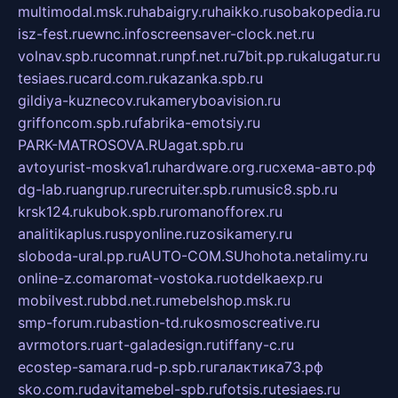
multimodal.msk.ru
habaigry.ru
haikko.ru
sobakopedia.ru
isz-fest.ru
ewnc.info
screensaver-clock.net.ru
volnav.spb.ru
comnat.ru
npf.net.ru
7bit.pp.ru
kalugatur.ru
tesiaes.ru
card.com.ru
kazanka.spb.ru
gildiya-kuznecov.ru
kameryboavision.ru
griffoncom.spb.ru
fabrika-emotsiy.ru
PARK-MATROSOVA.RU
agat.spb.ru
avtoyurist-moskva1.ru
hardware.org.ru
схема-авто.рф
dg-lab.ru
angrup.ru
recruiter.spb.ru
music8.spb.ru
krsk124.ru
kubok.spb.ru
romanofforex.ru
analitikaplus.ru
spyonline.ru
zosikamery.ru
sloboda-ural.pp.ru
AUTO-COM.SU
hohota.net
alimy.ru
online-z.com
aromat-vostoka.ru
otdelkaexp.ru
mobilvest.ru
bbd.net.ru
mebelshop.msk.ru
smp-forum.ru
bastion-td.ru
kosmoscreative.ru
avrmotors.ru
art-galadesign.ru
tiffany-c.ru
ecostep-samara.ru
d-p.spb.ru
галактика73.рф
sko.com.ru
davitamebel-spb.ru
fotsis.ru
tesiaes.ru