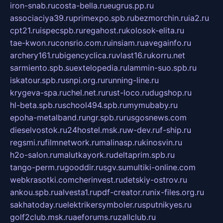
iron-snab.ru
costa-bella.ru
eugrus.pp.ru
associaciya39.ru
primexpo.spb.ru
bezmorchin.ru
ia2.ru
cpt21.ru
ispecspb.ru
regahost.ru
kolosok-elita.ru
tae-kwon.ru
consrio.com.ru
insiam.ru
avegainfo.ru
archery161.ru
bigencyclica.ru
vlast16.ru
korru.net
sarmiento.spb.su
extelopedia.ru
lammin-suo.spb.ru
iskatour.spb.ru
snpi.org.ru
running-line.ru
krygeva-spa.ru
chel.net.ru
rust-loco.ru
dugshop.ru
hl-beta.spb.ru
school494.spb.ru
mymubaby.ru
epoha-metalband.ru
ngr.spb.ru
rusgosnews.com
dieselvostok.ru
24hostel.msk.ru
w-dev.ru
f-ship.ru
regsmi.ru
filmnetwork.ru
malinasp.ru
kinosvin.ru
h2o-salon.ru
malutkayork.ru
deltaprim.spb.ru
tango-perm.ru
gooddir.ru
sgv.su
multiki-online.com
webkrasotki.com
cherinvest.ru
detskiy-ostrov.ru
ankou.spb.ru
alvesta1.ru
pdf-creator.ru
nix-files.org.ru
sakhatoday.ru
elektrikersymboler.ru
sputnikyes.ru
golf2club.msk.ru
aeforums.ru
zallclub.ru