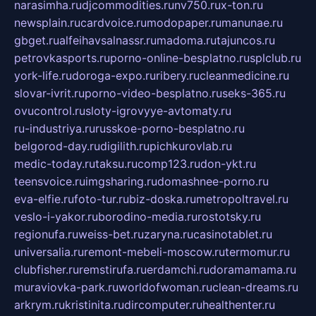
narasimha.ru
djcommodities.ru
nv750.ru
x-ton.ru
newsplain.ru
cardvoice.ru
modopaper.ru
manunae.ru
gbget.ru
alfeihavsalnassr.ru
madoma.ru
tajuncos.ru
petrovkasports.ru
porno-online-besplatno.ru
splclub.ru
york-life.ru
doroga-expo.ru
ribery.ru
cleanmedicine.ru
slovar-ivrit.ru
porno-video-besplatno.ru
seks-365.ru
ovucontrol.ru
sloty-igrovyye-avtomaty.ru
ru-industriya.ru
russkoe-porno-besplatno.ru
belgorod-day.ru
digilith.ru
pichkurovlab.ru
medic-today.ru
taksu.ru
comp123.ru
don-ykt.ru
teensvoice.ru
imgsharing.ru
domashnee-porno.ru
eva-elfie.ru
foto-tur.ru
biz-doska.ru
metropoltravel.ru
veslo-i-yakor.ru
borodino-media.ru
rostotsky.ru
regionufa.ru
weiss-bet.ru
zaryna.ru
casinotablet.ru
universalia.ru
remont-mebeli-moscow.ru
termomur.ru
clubfisher.ru
remstirufa.ru
erdamchi.ru
doramamama.ru
muraviovka-park.ru
worldofwoman.ru
clean-dreams.ru
arkrym.ru
kristinita.ru
dircomputer.ru
healthenter.ru