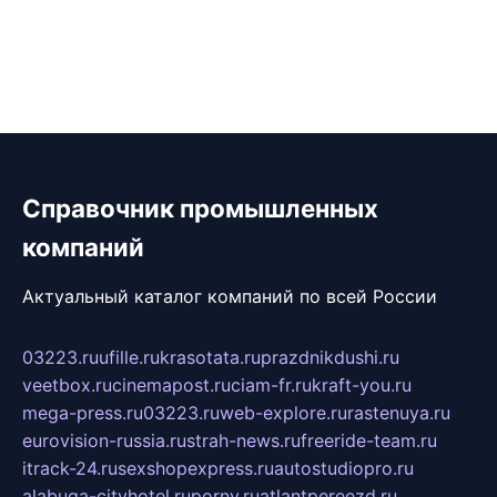
Справочник промышленных
компаний
Актуальный каталог компаний по всей России
03223.ru
ufille.ru
krasotata.ru
prazdnikdushi.ru
veetbox.ru
cinemapost.ru
ciam-fr.ru
kraft-you.ru
mega-press.ru
03223.ru
web-explore.ru
rastenuya.ru
eurovision-russia.ru
strah-news.ru
freeride-team.ru
itrack-24.ru
sexshopexpress.ru
autostudiopro.ru
alabuga-cityhotel.ru
pornv.ru
atlantpereezd.ru