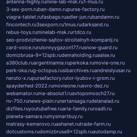
antenna-highly.ru
mine-lab-msk.ru
1-mus.ru
3-sex-porn.ru
ban-damn.ru
purse-factory.ru
viagra-tablet.ru
fasbags.ru
adler-jun.ru
bandamn.ru
fincontech.ru
3sexporn.ru
1mus.ru
darksand.ru
rebus-toys.ru
minelab-msk.ru
rtdco.ru
seo-prodvizhenie-sajtov-stroitelnyh-kompanij.ru
card-voice.ru
rulonnyygazon177.ru
snow-guard.ru
domizbrusa-9x12spb.ru
demaholding.ru
aalse.ru
a380club.ru
argentinamia.ru
perkoka.ru
movie-one.ru
perk-oka.ru
g-octopus.ru
sibarchives.ru
andreislyusar.ru
naruto-x.ru
pursefactory.ru
tor-lyubov-i-grom.ru
spayderhed-2022.ru
movieone.ru
evro-dez.ru
webamator.ru
ma-absolut1.ru
avtopomosch27.ru
nv-750.ru
news-plain.ru
nertansaga.ru
delanalad.ru
dizfiles.ru
youtubefree.ru
aria-family.ru
roadli.ru
planeta-samara.ru
mysmartbuy.ru
matrasy-kemerovo.ru
ashanet.ru
trade-farm.ru
dotcustoms.ru
domizbrusa9x12spb.ru
autodamp.ru