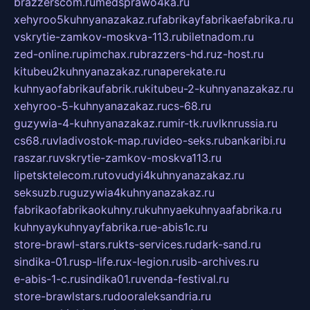
brazzerscom.ru
medsprawo4ka.ru
xehyroo5kuhnyanazakaz.ru
fabrikayfabrikaefabrika.ru
vskrytie-zamkov-moskva-113.ru
biletnadom.ru
zed-online.ru
pimchax.ru
brazzers-hd.ru
z-host.ru
kitubeu2kuhnyanazakaz.ru
naperekate.ru
kuhnyaofabrikaufabrik.ru
kitubeu-2-kuhnyanazakaz.ru
xehyroo-5-kuhnyanazakaz.ru
cs-68.ru
guzywia-4-kuhnyanazakaz.ru
mir-tk.ru
vlknrussia.ru
cs68.ru
vladivostok-map.ru
video-seks.ru
bankaribi.ru
raszar.ru
vskrytie-zamkov-moskva113.ru
lipetsktelecom.ru
tovudyi4kuhnyanazakaz.ru
seksuzb.ru
guzywia4kuhnyanazakaz.ru
fabrikaofabrikaokuhny.ru
kuhnyaekuhnyaafabrika.ru
kuhnyaykuhnyayfabrika.ru
e-abis1c.ru
store-brawl-stars.ru
kts-services.ru
dark-sand.ru
sindika-01.ru
sp-life.ru
x-legion.ru
sib-archives.ru
e-abis-1-c.ru
sindika01.ru
venda-festival.ru
store-brawlstars.ru
dooraleksandria.ru