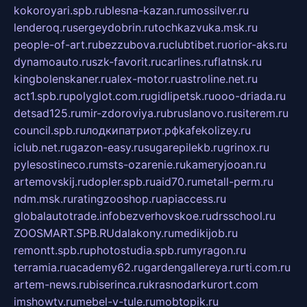
kokoroyari.spb.ru
blesna-kazan.ru
mossilver.ru
lenderoq.ru
sergeydobrin.ru
tochkazvuka.msk.ru
people-of-art.ru
bezzubova.ru
clubtibet.ru
orior-aks.ru
dynamoauto.ru
szk-favorit.ru
carlines.ru
flatnsk.ru
kingbolenskaner.ru
alex-motor.ru
astroline.net.ru
act1.spb.ru
polyglot.com.ru
gidlipetsk.ru
ooo-driada.ru
detsad125.ru
mir-zdoroviya.ru
bruslanovo.ru
siterem.ru
council.spb.ru
лодкипатриот.рф
kafekolizey.ru
iclub.net.ru
gazon-easy.ru
sugarepilekb.ru
grinox.ru
pylesostineco.ru
msts-ozarenie.ru
kameryjooan.ru
artemovskij.ru
dopler.spb.ru
aid70.ru
metall-perm.ru
ndm.msk.ru
ratingzooshop.ru
apiaccess.ru
globalautotrade.info
bezverhovskoe.ru
drsschool.ru
ZOOSMART.SPB.RU
dalakony.ru
medikijob.ru
remontt.spb.ru
photostudia.spb.ru
myragon.ru
terramia.ru
academy62.ru
gardengallereya.ru
rti.com.ru
artem-news.ru
biserinca.ru
krasnodarkurort.com
imshowtv.ru
mebel-v-tule.ru
mobtopik.ru