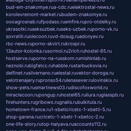
bud-em-znakomye.ru
a-cdc.ru
elektrostal-news.ru
korolevremont-market.ru
budem-znakomye.ru
oooagrosnab.ru
fpodaso.ru
emfire.ru
pro-otdelky.ru
ukrasotki.ru
seksuzbek.ru
seks-uzbek.ru
porno-vk.ru
sovratili.ru
olecoon.ru
vd-dosug.ru
adonyev.ru
rbc-news.ru
porno-skvirt.ru
krospr.ru
13autor-kolonka.ru
sormol.ru
2rich.ru
hostel-65.ru
hostserve.ru
porno-na-russkom.ru
mishinlab.ru
neznobi.ru
bigfatcc.ru
habble.ru
starbucksvia.ru
delfinet.ru
silvernano.ru
elestal.ru
vektor-doroga.ru
velotrenajery.ru
pronso54.ru
lenasever.ru
lovinskix.ru
show-pets.ru
smartnews03.ru
discofoxworld.ru
miraclecoon.ru
pongup.ru
hostel65.ru
liura.ru
glasspb.ru
firehunters.ru
gribowo.ru
gnalis.ru
bulkitula.ru
hometown-france.ru
1-xbeticricetc-1-xbetti-5.ru
shop-garena.ru
cricetc-1-xbetr-1-xbetcc-2.ru
one-life-story.ru
top-halyava.ru
accounts112.ru