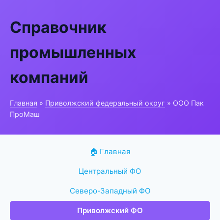
Справочник
промышленных
компаний
Главная
»
Приволжский федеральный округ
» ООО Пак
ПроМаш
🏠 Главная
Центральный ФО
Северо-Западный ФО
Приволжский ФО