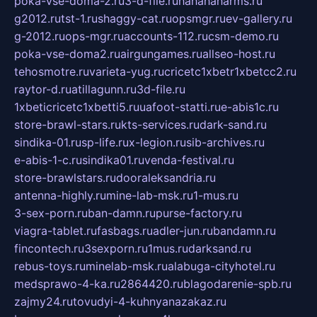
poka-vse-doma-2.ru
3-d-file.ru
hahahaharms.ru
g2012.ru
tst-1.ru
shaggy-cat.ru
opsmgr.ru
ev-gallery.ru
g-2012.ru
ops-mgr.ru
accounts-112.ru
csm-demo.ru
poka-vse-doma2.ru
airgungames.ru
allseo-host.ru
tehosmotre.ru
varieta-yug.ru
cricetc1xbetr1xbetcc2.ru
raytor-d.ru
atillagunn.ru
3d-file.ru
1xbeticricetc1xbetti5.ru
uafoot-statti.ru
e-abis1c.ru
store-brawl-stars.ru
kts-services.ru
dark-sand.ru
sindika-01.ru
sp-life.ru
x-legion.ru
sib-archives.ru
e-abis-1-c.ru
sindika01.ru
venda-festival.ru
store-brawlstars.ru
dooraleksandria.ru
antenna-highly.ru
mine-lab-msk.ru
1-mus.ru
3-sex-porn.ru
ban-damn.ru
purse-factory.ru
viagra-tablet.ru
fasbags.ru
adler-jun.ru
bandamn.ru
fincontech.ru
3sexporn.ru
1mus.ru
darksand.ru
rebus-toys.ru
minelab-msk.ru
alabuga-cityhotel.ru
medsprawo-4-ka.ru
2864420.ru
blagodarenie-spb.ru
zajmy24.ru
tovudyi-4-kuhnyanazakaz.ru