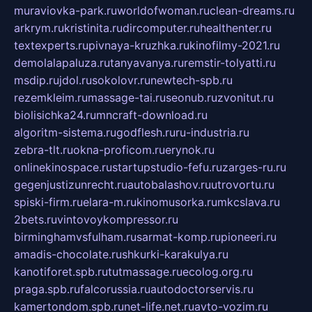
muraviovka-park.ru
worldofwoman.ru
clean-dreams.ru
arkrym.ru
kristinita.ru
dircomputer.ru
healthenter.ru
textexperts.ru
pivnaya-kruzhka.ru
kinofilmy-2021.ru
demolalapaluza.ru
tanyavanya.ru
remstir-tolyatti.ru
msdip.ru
jdol.ru
sokolovr.ru
newtech-spb.ru
rezemkleim.ru
massage-tai.ru
seonub.ru
zvonitut.ru
biolisichka24.ru
mncraft-download.ru
algoritm-sistema.ru
godflesh.ru
ru-industria.ru
zebra-tlt.ru
okna-proficom.ru
erynok.ru
onlinekinospace.ru
startupstudio-fefu.ru
zarges-ru.ru
gegenjustizunrecht.ru
autobalashov.ru
utrovortu.ru
spiski-firm.ru
elara-m.ru
kinomusorka.ru
mkcslava.ru
2bets.ru
vintovoykompressor.ru
birminghamvsfulham.ru
sarmat-komp.ru
pioneeri.ru
amadis-chocolate.ru
shkurki-karakulya.ru
kanotiforet.spb.ru
tutmassage.ru
ecolog.org.ru
praga.spb.ru
falcorussia.ru
autodoctorservis.ru
kamertondom.spb.ru
net-life.net.ru
avto-vozim.ru