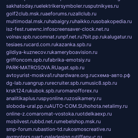
sakhatoday.ru
elektrikersymboler.ru
sputnikyes.ru
golf2club.msk.ru
aeforums.ru
zallclub.ru
multimodal.msk.ru
habaigry.ru
haikko.ru
sobakopedia.ru
isz-fest.ru
ewnc.info
screensaver-clock.net.ru
volnav.spb.ru
comnat.ru
npf.net.ru
7bit.pp.ru
kalugatur.ru
tesiaes.ru
card.com.ru
kazanka.spb.ru
gildiya-kuznecov.ru
kameryboavision.ru
griffoncom.spb.ru
fabrika-emotsiy.ru
PARK-MATROSOVA.RU
agat.spb.ru
avtoyurist-moskva1.ru
hardware.org.ru
схема-авто.рф
dg-lab.ru
angrup.ru
recruiter.spb.ru
music8.spb.ru
krsk124.ru
kubok.spb.ru
romanofforex.ru
analitikaplus.ru
spyonline.ru
zosikamery.ru
sloboda-ural.pp.ru
AUTO-COM.SU
hohota.net
alimy.ru
online-z.com
aromat-vostoka.ru
otdelkaexp.ru
mobilvest.ru
bbd.net.ru
mebelshop.msk.ru
smp-forum.ru
bastion-td.ru
kosmoscreative.ru
avrmotors.ru
art-galadesign.ru
tiffany-c.ru