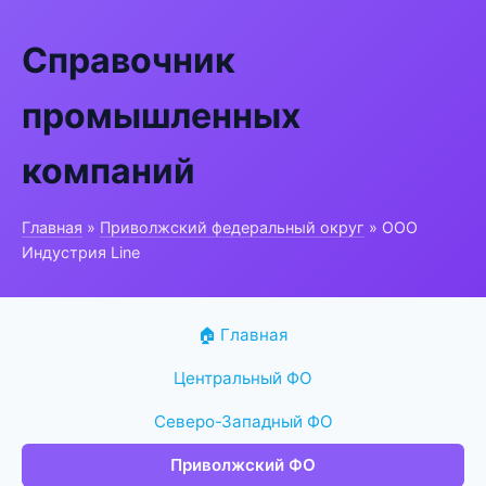
Справочник
промышленных
компаний
Главная
»
Приволжский федеральный округ
» ООО
Индустрия Line
🏠 Главная
Центральный ФО
Северо-Западный ФО
Приволжский ФО