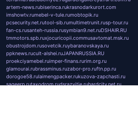
artem-news.ru
biserinca.ru
krasnodarkurort.com
imshowtv.ru
mebel-v-tule.ru
mobtopik.ru
pcsecurity.net.ru
tool-sib.ru
multimetrunit.ru
sp-tour.ru
fan-cs.ru
santeh-russia.ru
symbian9.net.ru
DSHAIR.RU
tmmotors.spb.ru
xjocuricopii.com
musavtomat.msk.ru
obustrojdom.ru
sovetcik.ru
ybaranovskaya.ru
ppknews.ru
cult-alshei.ru
JAPANRUSSIA.RU
proekciyamebel.ru
imper-finans.ru
rim.org.ru
glamourai.ru
brassminus.ru
zabor-pro.ru
ftn.pp.ru
dorogoe58.ru
laimengpacker.ru
kuzova-zapchasti.ru
sageerp.ru
taxodrom.ru
dsrazvitie.ru
hardcity.net.ru
ratinghomegames.ru
topservice25.ru
gubernyan.ru
gtglasslined.ru
ii4.ru
tssport.spb.ru
andorra24.com
blackwallstreet.ru
oboimos.ru
optim-doors.com.ru
ikuch.ru
nycr.org.ru
npa21.ru
vremya-ch.spb.ru
desert000.ru
ivtorgi.ru
ifiori.ru
catalog-statei.ru
dcv.org.ru
spetsmaster174.ru
ipkameryhiseeu.ru