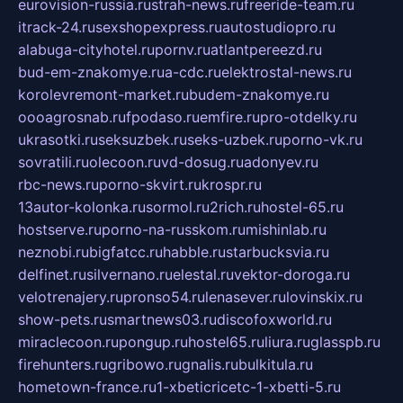
eurovision-russia.ru
strah-news.ru
freeride-team.ru
itrack-24.ru
sexshopexpress.ru
autostudiopro.ru
alabuga-cityhotel.ru
pornv.ru
atlantpereezd.ru
bud-em-znakomye.ru
a-cdc.ru
elektrostal-news.ru
korolevremont-market.ru
budem-znakomye.ru
oooagrosnab.ru
fpodaso.ru
emfire.ru
pro-otdelky.ru
ukrasotki.ru
seksuzbek.ru
seks-uzbek.ru
porno-vk.ru
sovratili.ru
olecoon.ru
vd-dosug.ru
adonyev.ru
rbc-news.ru
porno-skvirt.ru
krospr.ru
13autor-kolonka.ru
sormol.ru
2rich.ru
hostel-65.ru
hostserve.ru
porno-na-russkom.ru
mishinlab.ru
neznobi.ru
bigfatcc.ru
habble.ru
starbucksvia.ru
delfinet.ru
silvernano.ru
elestal.ru
vektor-doroga.ru
velotrenajery.ru
pronso54.ru
lenasever.ru
lovinskix.ru
show-pets.ru
smartnews03.ru
discofoxworld.ru
miraclecoon.ru
pongup.ru
hostel65.ru
liura.ru
glasspb.ru
firehunters.ru
gribowo.ru
gnalis.ru
bulkitula.ru
hometown-france.ru
1-xbeticricetc-1-xbetti-5.ru