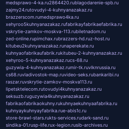
medsprawo-4-ka.ru
2864420.ru
blagodarenie-spb.ru
zajmy24.ru
tovudyi-4-kuhnyanazakaz.ru
brazzerscom.ru
medsprawo4ka.ru
xehyroo5kuhnyanazakaz.ru
fabrikayfabrikaefabrika.ru
vskrytie-zamkov-moskva-113.ru
biletnadom.ru
zed-online.ru
pimchax.ru
brazzers-hd.ru
z-host.ru
kitubeu2kuhnyanazakaz.ru
naperekate.ru
kuhnyaofabrikaufabrik.ru
kitubeu-2-kuhnyanazakaz.ru
xehyroo-5-kuhnyanazakaz.ru
cs-68.ru
guzywia-4-kuhnyanazakaz.ru
mir-tk.ru
vlknrussia.ru
cs68.ru
vladivostok-map.ru
video-seks.ru
bankaribi.ru
raszar.ru
vskrytie-zamkov-moskva113.ru
lipetsktelecom.ru
tovudyi4kuhnyanazakaz.ru
seksuzb.ru
guzywia4kuhnyanazakaz.ru
fabrikaofabrikaokuhny.ru
kuhnyaekuhnyaafabrika.ru
kuhnyaykuhnyayfabrika.ru
e-abis1c.ru
store-brawl-stars.ru
kts-services.ru
dark-sand.ru
sindika-01.ru
sp-life.ru
x-legion.ru
sib-archives.ru