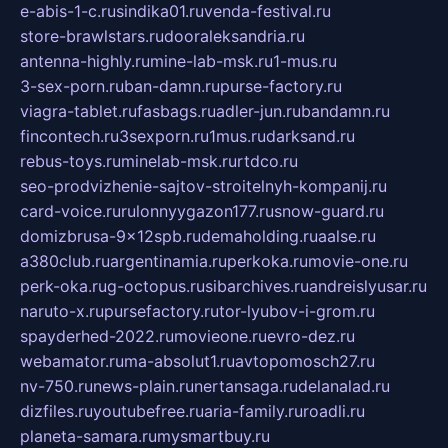
e-abis-1-c.ru
sindika01.ru
venda-festival.ru
store-brawlstars.ru
dooraleksandria.ru
antenna-highly.ru
mine-lab-msk.ru
1-mus.ru
3-sex-porn.ru
ban-damn.ru
purse-factory.ru
viagra-tablet.ru
fasbags.ru
adler-jun.ru
bandamn.ru
fincontech.ru
3sexporn.ru
1mus.ru
darksand.ru
rebus-toys.ru
minelab-msk.ru
rtdco.ru
seo-prodvizhenie-sajtov-stroitelnyh-kompanij.ru
card-voice.ru
rulonnyygazon177.ru
snow-guard.ru
domizbrusa-9x12spb.ru
demaholding.ru
aalse.ru
a380club.ru
argentinamia.ru
perkoka.ru
movie-one.ru
perk-oka.ru
g-octopus.ru
sibarchives.ru
andreislyusar.ru
naruto-x.ru
pursefactory.ru
tor-lyubov-i-grom.ru
spayderhed-2022.ru
movieone.ru
evro-dez.ru
webamator.ru
ma-absolut1.ru
avtopomosch27.ru
nv-750.ru
news-plain.ru
nertansaga.ru
delanalad.ru
dizfiles.ru
youtubefree.ru
aria-family.ru
roadli.ru
planeta-samara.ru
mysmartbuy.ru