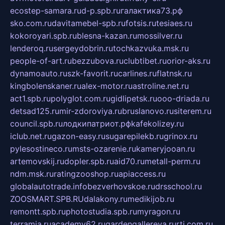
ecostep-samara.ru
d-p.spb.ru
галактика73.рф
sko.com.ru
davitamebel-spb.ru
fotsis.ru
tesiaes.ru
kokoroyari.spb.ru
blesna-kazan.ru
mossilver.ru
lenderoq.ru
sergeydobrin.ru
tochkazvuka.msk.ru
people-of-art.ru
bezzubova.ru
clubtibet.ru
orior-aks.ru
dynamoauto.ru
szk-favorit.ru
carlines.ru
flatnsk.ru
kingbolenskaner.ru
alex-motor.ru
astroline.net.ru
act1.spb.ru
polyglot.com.ru
gidlipetsk.ru
ooo-driada.ru
detsad125.ru
mir-zdoroviya.ru
bruslanovo.ru
siterem.ru
council.spb.ru
лодкипатриот.рф
kafekolizey.ru
iclub.net.ru
gazon-easy.ru
sugarepilekb.ru
grinox.ru
pylesostineco.ru
msts-ozarenie.ru
kameryjooan.ru
artemovskij.ru
dopler.spb.ru
aid70.ru
metall-perm.ru
ndm.msk.ru
ratingzooshop.ru
apiaccess.ru
globalautotrade.info
bezverhovskoe.ru
drsschool.ru
ZOOSMART.SPB.RU
dalakony.ru
medikijob.ru
remontt.spb.ru
photostudia.spb.ru
myragon.ru
terramia.ru
academy62.ru
gardengallereya.ru
rti.com.ru