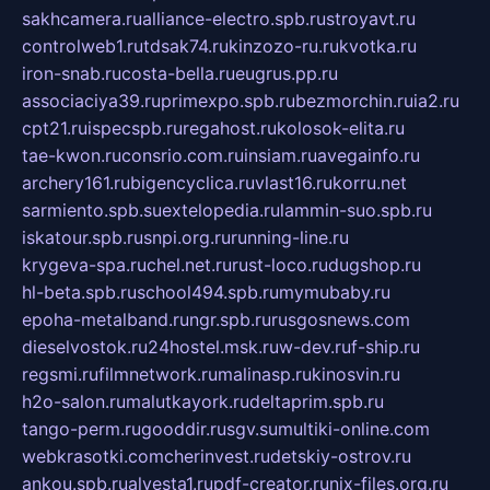
sakhcamera.ru
alliance-electro.spb.ru
stroyavt.ru
controlweb1.ru
tdsak74.ru
kinzozo-ru.ru
kvotka.ru
iron-snab.ru
costa-bella.ru
eugrus.pp.ru
associaciya39.ru
primexpo.spb.ru
bezmorchin.ru
ia2.ru
cpt21.ru
ispecspb.ru
regahost.ru
kolosok-elita.ru
tae-kwon.ru
consrio.com.ru
insiam.ru
avegainfo.ru
archery161.ru
bigencyclica.ru
vlast16.ru
korru.net
sarmiento.spb.su
extelopedia.ru
lammin-suo.spb.ru
iskatour.spb.ru
snpi.org.ru
running-line.ru
krygeva-spa.ru
chel.net.ru
rust-loco.ru
dugshop.ru
hl-beta.spb.ru
school494.spb.ru
mymubaby.ru
epoha-metalband.ru
ngr.spb.ru
rusgosnews.com
dieselvostok.ru
24hostel.msk.ru
w-dev.ru
f-ship.ru
regsmi.ru
filmnetwork.ru
malinasp.ru
kinosvin.ru
h2o-salon.ru
malutkayork.ru
deltaprim.spb.ru
tango-perm.ru
gooddir.ru
sgv.su
multiki-online.com
webkrasotki.com
cherinvest.ru
detskiy-ostrov.ru
ankou.spb.ru
alvesta1.ru
pdf-creator.ru
nix-files.org.ru