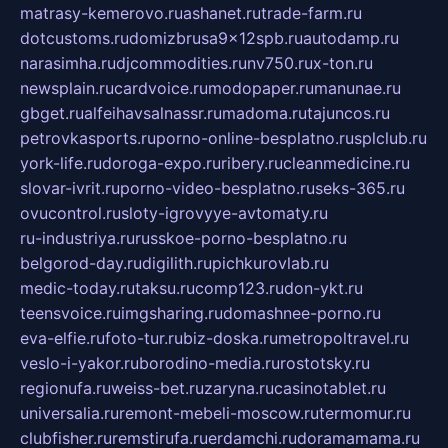
matrasy-kemerovo.ru
ashanet.ru
trade-farm.ru
dotcustoms.ru
domizbrusa9x12spb.ru
autodamp.ru
narasimha.ru
djcommodities.ru
nv750.ru
x-ton.ru
newsplain.ru
cardvoice.ru
modopaper.ru
manunae.ru
gbget.ru
alfeihavsalnassr.ru
madoma.ru
tajuncos.ru
petrovkasports.ru
porno-online-besplatno.ru
splclub.ru
york-life.ru
doroga-expo.ru
ribery.ru
cleanmedicine.ru
slovar-ivrit.ru
porno-video-besplatno.ru
seks-365.ru
ovucontrol.ru
sloty-igrovyye-avtomaty.ru
ru-industriya.ru
russkoe-porno-besplatno.ru
belgorod-day.ru
digilith.ru
pichkurovlab.ru
medic-today.ru
taksu.ru
comp123.ru
don-ykt.ru
teensvoice.ru
imgsharing.ru
domashnee-porno.ru
eva-elfie.ru
foto-tur.ru
biz-doska.ru
metropoltravel.ru
veslo-i-yakor.ru
borodino-media.ru
rostotsky.ru
regionufa.ru
weiss-bet.ru
zaryna.ru
casinotablet.ru
universalia.ru
remont-mebeli-moscow.ru
termomur.ru
clubfisher.ru
remstirufa.ru
erdamchi.ru
doramamama.ru