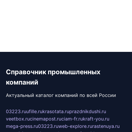
Справочник промышленных
компаний
Актуальный каталог компаний по всей России
03223.ru
ufille.ru
krasotata.ru
prazdnikdushi.ru
veetbox.ru
cinemapost.ru
ciam-fr.ru
kraft-you.ru
mega-press.ru
03223.ru
web-explore.ru
rastenuya.ru