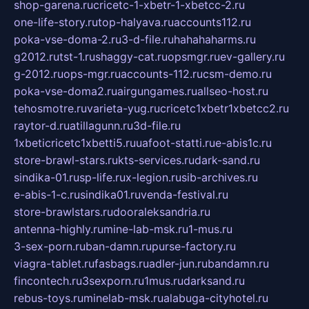
shop-garena.ru
cricetc-1-xbetr-1-xbetcc-2.ru
one-life-story.ru
top-halyava.ru
accounts112.ru
poka-vse-doma-2.ru
3-d-file.ru
hahahaharms.ru
g2012.ru
tst-1.ru
shaggy-cat.ru
opsmgr.ru
ev-gallery.ru
g-2012.ru
ops-mgr.ru
accounts-112.ru
csm-demo.ru
poka-vse-doma2.ru
airgungames.ru
allseo-host.ru
tehosmotre.ru
varieta-yug.ru
cricetc1xbetr1xbetcc2.ru
raytor-d.ru
atillagunn.ru
3d-file.ru
1xbeticricetc1xbetti5.ru
uafoot-statti.ru
e-abis1c.ru
store-brawl-stars.ru
kts-services.ru
dark-sand.ru
sindika-01.ru
sp-life.ru
x-legion.ru
sib-archives.ru
e-abis-1-c.ru
sindika01.ru
venda-festival.ru
store-brawlstars.ru
dooraleksandria.ru
antenna-highly.ru
mine-lab-msk.ru
1-mus.ru
3-sex-porn.ru
ban-damn.ru
purse-factory.ru
viagra-tablet.ru
fasbags.ru
adler-jun.ru
bandamn.ru
fincontech.ru
3sexporn.ru
1mus.ru
darksand.ru
rebus-toys.ru
minelab-msk.ru
alabuga-cityhotel.ru