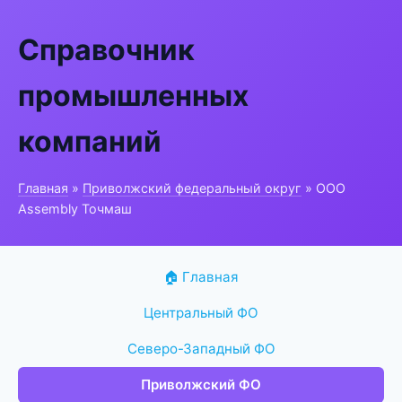
Справочник
промышленных
компаний
Главная
»
Приволжский федеральный округ
» ООО
Assembly Точмаш
🏠 Главная
Центральный ФО
Северо-Западный ФО
Приволжский ФО