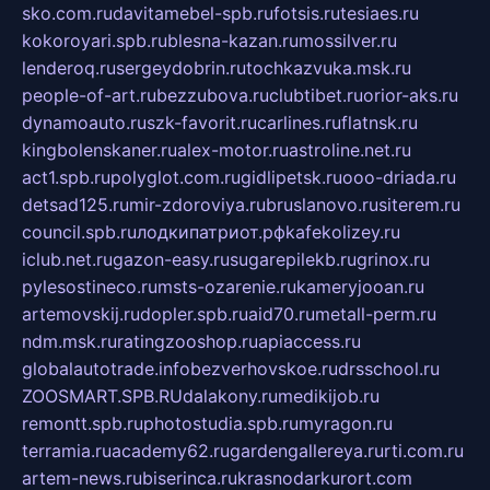
sko.com.ru
davitamebel-spb.ru
fotsis.ru
tesiaes.ru
kokoroyari.spb.ru
blesna-kazan.ru
mossilver.ru
lenderoq.ru
sergeydobrin.ru
tochkazvuka.msk.ru
people-of-art.ru
bezzubova.ru
clubtibet.ru
orior-aks.ru
dynamoauto.ru
szk-favorit.ru
carlines.ru
flatnsk.ru
kingbolenskaner.ru
alex-motor.ru
astroline.net.ru
act1.spb.ru
polyglot.com.ru
gidlipetsk.ru
ooo-driada.ru
detsad125.ru
mir-zdoroviya.ru
bruslanovo.ru
siterem.ru
council.spb.ru
лодкипатриот.рф
kafekolizey.ru
iclub.net.ru
gazon-easy.ru
sugarepilekb.ru
grinox.ru
pylesostineco.ru
msts-ozarenie.ru
kameryjooan.ru
artemovskij.ru
dopler.spb.ru
aid70.ru
metall-perm.ru
ndm.msk.ru
ratingzooshop.ru
apiaccess.ru
globalautotrade.info
bezverhovskoe.ru
drsschool.ru
ZOOSMART.SPB.RU
dalakony.ru
medikijob.ru
remontt.spb.ru
photostudia.spb.ru
myragon.ru
terramia.ru
academy62.ru
gardengallereya.ru
rti.com.ru
artem-news.ru
biserinca.ru
krasnodarkurort.com