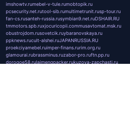
imshowtv.ru
mebel-v-tule.ru
mobtopik.ru
pcsecurity.net.ru
tool-sib.ru
multimetrunit.ru
sp-tour.ru
fan-cs.ru
santeh-russia.ru
symbian9.net.ru
DSHAIR.RU
tmmotors.spb.ru
xjocuricopii.com
musavtomat.msk.ru
obustrojdom.ru
sovetcik.ru
ybaranovskaya.ru
ppknews.ru
cult-alshei.ru
JAPANRUSSIA.RU
proekciyamebel.ru
imper-finans.ru
rim.org.ru
glamourai.ru
brassminus.ru
zabor-pro.ru
ftn.pp.ru
dorogoe58.ru
laimengpacker.ru
kuzova-zapchasti.ru
sageerp.ru
taxodrom.ru
dsrazvitie.ru
hardcity.net.ru
ratinghomegames.ru
topservice25.ru
gubernyan.ru
gtglasslined.ru
ii4.ru
tssport.spb.ru
andorra24.com
blackwallstreet.ru
oboimos.ru
optim-doors.com.ru
ikuch.ru
nycr.org.ru
npa21.ru
vremya-ch.spb.ru
desert000.ru
ivtorgi.ru
ifiori.ru
catalog-statei.ru
dcv.org.ru
spetsmaster174.ru
ipkameryhiseeu.ru
dum26.ru
ruspol.spb.ru
fr-opendp.ru
kam-solnyshko.ru
cheyenne-arapaho.ru
sevzapmetal.spb.ru