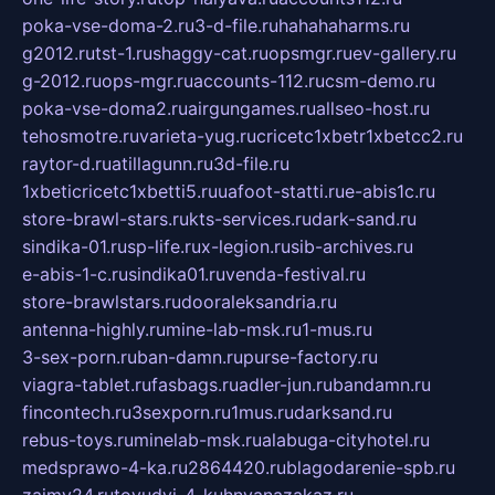
poka-vse-doma-2.ru
3-d-file.ru
hahahaharms.ru
g2012.ru
tst-1.ru
shaggy-cat.ru
opsmgr.ru
ev-gallery.ru
g-2012.ru
ops-mgr.ru
accounts-112.ru
csm-demo.ru
poka-vse-doma2.ru
airgungames.ru
allseo-host.ru
tehosmotre.ru
varieta-yug.ru
cricetc1xbetr1xbetcc2.ru
raytor-d.ru
atillagunn.ru
3d-file.ru
1xbeticricetc1xbetti5.ru
uafoot-statti.ru
e-abis1c.ru
store-brawl-stars.ru
kts-services.ru
dark-sand.ru
sindika-01.ru
sp-life.ru
x-legion.ru
sib-archives.ru
e-abis-1-c.ru
sindika01.ru
venda-festival.ru
store-brawlstars.ru
dooraleksandria.ru
antenna-highly.ru
mine-lab-msk.ru
1-mus.ru
3-sex-porn.ru
ban-damn.ru
purse-factory.ru
viagra-tablet.ru
fasbags.ru
adler-jun.ru
bandamn.ru
fincontech.ru
3sexporn.ru
1mus.ru
darksand.ru
rebus-toys.ru
minelab-msk.ru
alabuga-cityhotel.ru
medsprawo-4-ka.ru
2864420.ru
blagodarenie-spb.ru