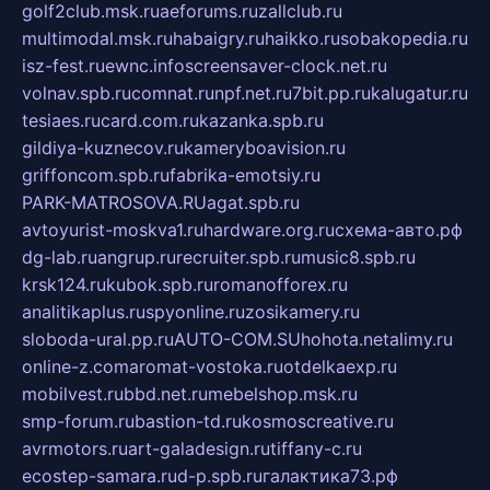
golf2club.msk.ru
aeforums.ru
zallclub.ru
multimodal.msk.ru
habaigry.ru
haikko.ru
sobakopedia.ru
isz-fest.ru
ewnc.info
screensaver-clock.net.ru
volnav.spb.ru
comnat.ru
npf.net.ru
7bit.pp.ru
kalugatur.ru
tesiaes.ru
card.com.ru
kazanka.spb.ru
gildiya-kuznecov.ru
kameryboavision.ru
griffoncom.spb.ru
fabrika-emotsiy.ru
PARK-MATROSOVA.RU
agat.spb.ru
avtoyurist-moskva1.ru
hardware.org.ru
схема-авто.рф
dg-lab.ru
angrup.ru
recruiter.spb.ru
music8.spb.ru
krsk124.ru
kubok.spb.ru
romanofforex.ru
analitikaplus.ru
spyonline.ru
zosikamery.ru
sloboda-ural.pp.ru
AUTO-COM.SU
hohota.net
alimy.ru
online-z.com
aromat-vostoka.ru
otdelkaexp.ru
mobilvest.ru
bbd.net.ru
mebelshop.msk.ru
smp-forum.ru
bastion-td.ru
kosmoscreative.ru
avrmotors.ru
art-galadesign.ru
tiffany-c.ru
ecostep-samara.ru
d-p.spb.ru
галактика73.рф