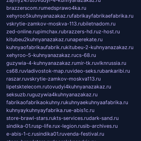
zajmy24.ru
tovudyi-4-kuhnyanazakaz.ru
brazzerscom.ru
medsprawo4ka.ru
xehyroo5kuhnyanazakaz.ru
fabrikayfabrikaefabrika.ru
vskrytie-zamkov-moskva-113.ru
biletnadom.ru
zed-online.ru
pimchax.ru
brazzers-hd.ru
z-host.ru
kitubeu2kuhnyanazakaz.ru
naperekate.ru
kuhnyaofabrikaufabrik.ru
kitubeu-2-kuhnyanazakaz.ru
xehyroo-5-kuhnyanazakaz.ru
cs-68.ru
guzywia-4-kuhnyanazakaz.ru
mir-tk.ru
vlknrussia.ru
cs68.ru
vladivostok-map.ru
video-seks.ru
bankaribi.ru
raszar.ru
vskrytie-zamkov-moskva113.ru
lipetsktelecom.ru
tovudyi4kuhnyanazakaz.ru
seksuzb.ru
guzywia4kuhnyanazakaz.ru
fabrikaofabrikaokuhny.ru
kuhnyaekuhnyaafabrika.ru
kuhnyaykuhnyayfabrika.ru
e-abis1c.ru
store-brawl-stars.ru
kts-services.ru
dark-sand.ru
sindika-01.ru
sp-life.ru
x-legion.ru
sib-archives.ru
e-abis-1-c.ru
sindika01.ru
venda-festival.ru