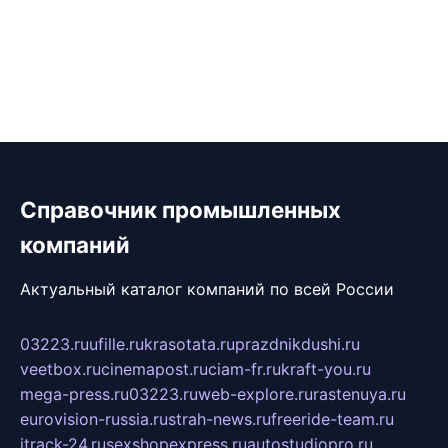
Справочник промышленных
компаний
Актуальный каталог компаний по всей России
03223.ru
ufille.ru
krasotata.ru
prazdnikdushi.ru
veetbox.ru
cinemapost.ru
ciam-fr.ru
kraft-you.ru
mega-press.ru
03223.ru
web-explore.ru
rastenuya.ru
eurovision-russia.ru
strah-news.ru
freeride-team.ru
itrack-24.ru
sexshopexpress.ru
autostudiopro.ru