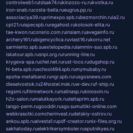
controlweb1.ru
tdsak74.ru
kinzozo-ru.ru
kvotka.ru
iron-snab.ru
costa-bella.ru
eugrus.pp.ru
associaciya39.ru
primexpo.spb.ru
bezmorchin.ru
ia2.ru
cpt21.ru
ispecspb.ru
regahost.ru
kolosok-elita.ru
tae-kwon.ru
consrio.com.ru
insiam.ru
avegainfo.ru
archery161.ru
bigencyclica.ru
vlast16.ru
korru.net
sarmiento.spb.su
extelopedia.ru
lammin-suo.spb.ru
iskatour.spb.ru
snpi.org.ru
running-line.ru
krygeva-spa.ru
chel.net.ru
rust-loco.ru
dugshop.ru
hl-beta.spb.ru
school494.spb.ru
mymubaby.ru
epoha-metalband.ru
ngr.spb.ru
rusgosnews.com
dieselvostok.ru
24hostel.msk.ru
w-dev.ru
f-ship.ru
regsmi.ru
filmnetwork.ru
malinasp.ru
kinosvin.ru
h2o-salon.ru
malutkayork.ru
deltaprim.spb.ru
tango-perm.ru
gooddir.ru
sgv.su
multiki-online.com
webkrasotki.com
cherinvest.ru
detskiy-ostrov.ru
ankou.spb.ru
alvesta1.ru
pdf-creator.ru
nix-files.org.ru
sakhatoday.ru
elektrikersymboler.ru
sputnikyes.ru