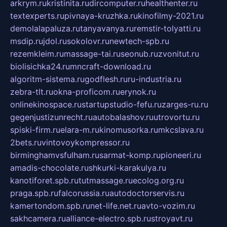
arkrym.ru
kristinita.ru
dircomputer.ru
healthenter.ru
textexperts.ru
pivnaya-kruzhka.ru
kinofilmy-2021.ru
demolalapaluza.ru
tanyavanya.ru
remstir-tolyatti.ru
msdip.ru
jdol.ru
sokolovr.ru
newtech-spb.ru
rezemkleim.ru
massage-tai.ru
seonub.ru
zvonitut.ru
biolisichka24.ru
mncraft-download.ru
algoritm-sistema.ru
godflesh.ru
ru-industria.ru
zebra-tlt.ru
okna-proficom.ru
erynok.ru
onlinekinospace.ru
startupstudio-fefu.ru
zarges-ru.ru
gegenjustizunrecht.ru
autobalashov.ru
utrovortu.ru
spiski-firm.ru
elara-m.ru
kinomusorka.ru
mkcslava.ru
2bets.ru
vintovoykompressor.ru
birminghamvsfulham.ru
sarmat-komp.ru
pioneeri.ru
amadis-chocolate.ru
shkurki-karakulya.ru
kanotiforet.spb.ru
tutmassage.ru
ecolog.org.ru
praga.spb.ru
falcorussia.ru
autodoctorservis.ru
kamertondom.spb.ru
net-life.net.ru
avto-vozim.ru
sakhcamera.ru
alliance-electro.spb.ru
stroyavt.ru