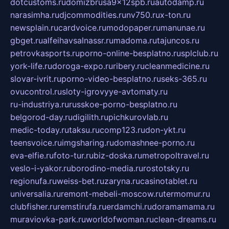
dotcustoms.ru
domizbrusa9x12spb.ru
autodamp.ru
narasimha.ru
djcommodities.ru
nv750.ru
x-ton.ru
newsplain.ru
cardvoice.ru
modopaper.ru
manunae.ru
gbget.ru
alfeihavsalnassr.ru
madoma.ru
tajuncos.ru
petrovkasports.ru
porno-online-besplatno.ru
splclub.ru
york-life.ru
doroga-expo.ru
ribery.ru
cleanmedicine.ru
slovar-ivrit.ru
porno-video-besplatno.ru
seks-365.ru
ovucontrol.ru
sloty-igrovyye-avtomaty.ru
ru-industriya.ru
russkoe-porno-besplatno.ru
belgorod-day.ru
digilith.ru
pichkurovlab.ru
medic-today.ru
taksu.ru
comp123.ru
don-ykt.ru
teensvoice.ru
imgsharing.ru
domashnee-porno.ru
eva-elfie.ru
foto-tur.ru
biz-doska.ru
metropoltravel.ru
veslo-i-yakor.ru
borodino-media.ru
rostotsky.ru
regionufa.ru
weiss-bet.ru
zaryna.ru
casinotablet.ru
universalia.ru
remont-mebeli-moscow.ru
termomur.ru
clubfisher.ru
remstirufa.ru
erdamchi.ru
doramamama.ru
muraviovka-park.ru
worldofwoman.ru
clean-dreams.ru