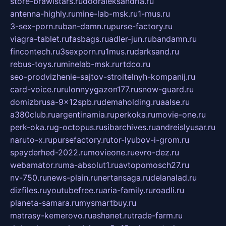
store-brawlstars.ru
dooraleksandria.ru
antenna-highly.ru
mine-lab-msk.ru
1-mus.ru
3-sex-porn.ru
ban-damn.ru
purse-factory.ru
viagra-tablet.ru
fasbags.ru
adler-jun.ru
bandamn.ru
fincontech.ru
3sexporn.ru
1mus.ru
darksand.ru
rebus-toys.ru
minelab-msk.ru
rtdco.ru
seo-prodvizhenie-sajtov-stroitelnyh-kompanij.ru
card-voice.ru
rulonnyygazon177.ru
snow-guard.ru
domizbrusa-9x12spb.ru
demaholding.ru
aalse.ru
a380club.ru
argentinamia.ru
perkoka.ru
movie-one.ru
perk-oka.ru
g-octopus.ru
sibarchives.ru
andreislyusar.ru
naruto-x.ru
pursefactory.ru
tor-lyubov-i-grom.ru
spayderhed-2022.ru
movieone.ru
evro-dez.ru
webamator.ru
ma-absolut1.ru
avtopomosch27.ru
nv-750.ru
news-plain.ru
nertansaga.ru
delanalad.ru
dizfiles.ru
youtubefree.ru
aria-family.ru
roadli.ru
planeta-samara.ru
mysmartbuy.ru
matrasy-kemerovo.ru
ashanet.ru
trade-farm.ru