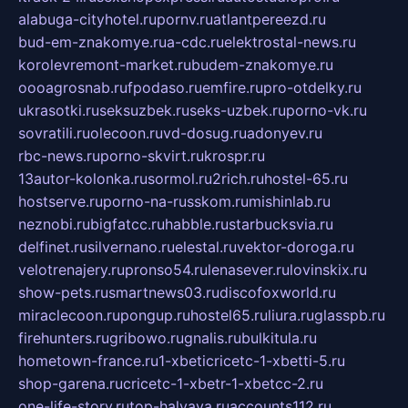
alabuga-cityhotel.ru
pornv.ru
atlantpereezd.ru
bud-em-znakomye.ru
a-cdc.ru
elektrostal-news.ru
korolevremont-market.ru
budem-znakomye.ru
oooagrosnab.ru
fpodaso.ru
emfire.ru
pro-otdelky.ru
ukrasotki.ru
seksuzbek.ru
seks-uzbek.ru
porno-vk.ru
sovratili.ru
olecoon.ru
vd-dosug.ru
adonyev.ru
rbc-news.ru
porno-skvirt.ru
krospr.ru
13autor-kolonka.ru
sormol.ru
2rich.ru
hostel-65.ru
hostserve.ru
porno-na-russkom.ru
mishinlab.ru
neznobi.ru
bigfatcc.ru
habble.ru
starbucksvia.ru
delfinet.ru
silvernano.ru
elestal.ru
vektor-doroga.ru
velotrenajery.ru
pronso54.ru
lenasever.ru
lovinskix.ru
show-pets.ru
smartnews03.ru
discofoxworld.ru
miraclecoon.ru
pongup.ru
hostel65.ru
liura.ru
glasspb.ru
firehunters.ru
gribowo.ru
gnalis.ru
bulkitula.ru
hometown-france.ru
1-xbeticricetc-1-xbetti-5.ru
shop-garena.ru
cricetc-1-xbetr-1-xbetcc-2.ru
one-life-story.ru
top-halyava.ru
accounts112.ru