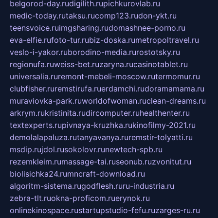
belgorod-day.ru
digilith.ru
pichkurovlab.ru
medic-today.ru
taksu.ru
comp123.ru
don-ykt.ru
teensvoice.ru
imgsharing.ru
domashnee-porno.ru
eva-elfie.ru
foto-tur.ru
biz-doska.ru
metropoltravel.ru
veslo-i-yakor.ru
borodino-media.ru
rostotsky.ru
regionufa.ru
weiss-bet.ru
zaryna.ru
casinotablet.ru
universalia.ru
remont-mebeli-moscow.ru
termomur.ru
clubfisher.ru
remstirufa.ru
erdamchi.ru
doramamama.ru
muraviovka-park.ru
worldofwoman.ru
clean-dreams.ru
arkrym.ru
kristinita.ru
dircomputer.ru
healthenter.ru
textexperts.ru
pivnaya-kruzhka.ru
kinofilmy-2021.ru
demolalapaluza.ru
tanyavanya.ru
remstir-tolyatti.ru
msdip.ru
jdol.ru
sokolovr.ru
newtech-spb.ru
rezemkleim.ru
massage-tai.ru
seonub.ru
zvonitut.ru
biolisichka24.ru
mncraft-download.ru
algoritm-sistema.ru
godflesh.ru
ru-industria.ru
zebra-tlt.ru
okna-proficom.ru
erynok.ru
onlinekinospace.ru
startupstudio-fefu.ru
zarges-ru.ru