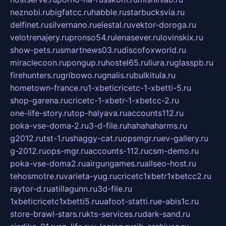
neznobi.ru
bigfatcc.ru
habble.ru
starbucksvia.ru
delfinet.ru
silvernano.ru
elestal.ru
vektor-doroga.ru
velotrenajery.ru
pronso54.ru
lenasever.ru
lovinskix.ru
show-pets.ru
smartnews03.ru
discofoxworld.ru
miraclecoon.ru
pongup.ru
hostel65.ru
liura.ru
glasspb.ru
firehunters.ru
gribowo.ru
gnalis.ru
bulkitula.ru
hometown-france.ru
1-xbeticricetc-1-xbetti-5.ru
shop-garena.ru
cricetc-1-xbetr-1-xbetcc-2.ru
one-life-story.ru
top-halyava.ru
accounts112.ru
poka-vse-doma-2.ru
3-d-file.ru
hahahaharms.ru
g2012.ru
tst-1.ru
shaggy-cat.ru
opsmgr.ru
ev-gallery.ru
g-2012.ru
ops-mgr.ru
accounts-112.ru
csm-demo.ru
poka-vse-doma2.ru
airgungames.ru
allseo-host.ru
tehosmotre.ru
varieta-yug.ru
cricetc1xbetr1xbetcc2.ru
raytor-d.ru
atillagunn.ru
3d-file.ru
1xbeticricetc1xbetti5.ru
uafoot-statti.ru
e-abis1c.ru
store-brawl-stars.ru
kts-services.ru
dark-sand.ru