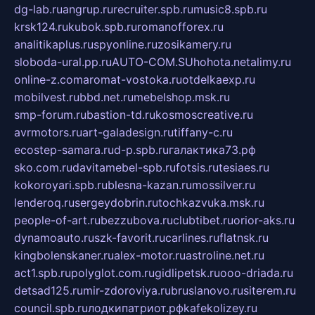
dg-lab.ru
angrup.ru
recruiter.spb.ru
music8.spb.ru
krsk124.ru
kubok.spb.ru
romanofforex.ru
analitikaplus.ru
spyonline.ru
zosikamery.ru
sloboda-ural.pp.ru
AUTO-COM.SU
hohota.net
alimy.ru
online-z.com
aromat-vostoka.ru
otdelkaexp.ru
mobilvest.ru
bbd.net.ru
mebelshop.msk.ru
smp-forum.ru
bastion-td.ru
kosmoscreative.ru
avrmotors.ru
art-galadesign.ru
tiffany-c.ru
ecostep-samara.ru
d-p.spb.ru
галактика73.рф
sko.com.ru
davitamebel-spb.ru
fotsis.ru
tesiaes.ru
kokoroyari.spb.ru
blesna-kazan.ru
mossilver.ru
lenderoq.ru
sergeydobrin.ru
tochkazvuka.msk.ru
people-of-art.ru
bezzubova.ru
clubtibet.ru
orior-aks.ru
dynamoauto.ru
szk-favorit.ru
carlines.ru
flatnsk.ru
kingbolenskaner.ru
alex-motor.ru
astroline.net.ru
act1.spb.ru
polyglot.com.ru
gidlipetsk.ru
ooo-driada.ru
detsad125.ru
mir-zdoroviya.ru
bruslanovo.ru
siterem.ru
council.spb.ru
лодкипатриот.рф
kafekolizey.ru