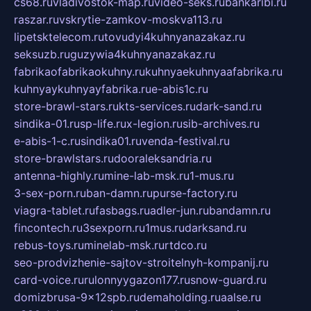
cs68.ru
vladivostok-map.ru
video-seks.ru
bankaribi.ru
raszar.ru
vskrytie-zamkov-moskva113.ru
lipetsktelecom.ru
tovudyi4kuhnyanazakaz.ru
seksuzb.ru
guzywia4kuhnyanazakaz.ru
fabrikaofabrikaokuhny.ru
kuhnyaekuhnyaafabrika.ru
kuhnyaykuhnyayfabrika.ru
e-abis1c.ru
store-brawl-stars.ru
kts-services.ru
dark-sand.ru
sindika-01.ru
sp-life.ru
x-legion.ru
sib-archives.ru
e-abis-1-c.ru
sindika01.ru
venda-festival.ru
store-brawlstars.ru
dooraleksandria.ru
antenna-highly.ru
mine-lab-msk.ru
1-mus.ru
3-sex-porn.ru
ban-damn.ru
purse-factory.ru
viagra-tablet.ru
fasbags.ru
adler-jun.ru
bandamn.ru
fincontech.ru
3sexporn.ru
1mus.ru
darksand.ru
rebus-toys.ru
minelab-msk.ru
rtdco.ru
seo-prodvizhenie-sajtov-stroitelnyh-kompanij.ru
card-voice.ru
rulonnyygazon177.ru
snow-guard.ru
domizbrusa-9x12spb.ru
demaholding.ru
aalse.ru