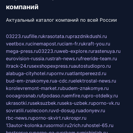
компаний
Актуальный каталог компаний по всей России
03223.ru
ufille.ru
krasotata.ru
prazdnikdushi.ru
veetbox.ru
cinemapost.ru
ciam-fr.ru
kraft-you.ru
mega-press.ru
03223.ru
web-explore.ru
rastenuya.ru
eurovision-russia.ru
strah-news.ru
freeride-team.ru
itrack-24.ru
sexshopexpress.ru
autostudiopro.ru
alabuga-cityhotel.ru
pornv.ru
atlantpereezd.ru
bud-em-znakomye.ru
a-cdc.ru
elektrostal-news.ru
korolevremont-market.ru
budem-znakomye.ru
oooagrosnab.ru
fpodaso.ru
emfire.ru
pro-otdelky.ru
ukrasotki.ru
seksuzbek.ru
seks-uzbek.ru
porno-vk.ru
sovratili.ru
olecoon.ru
vd-dosug.ru
adonyev.ru
rbc-news.ru
porno-skvirt.ru
krospr.ru
13autor-kolonka.ru
sormol.ru
2rich.ru
hostel-65.ru
hostserve.ru
porno-na-russkom.ru
mishinlab.ru