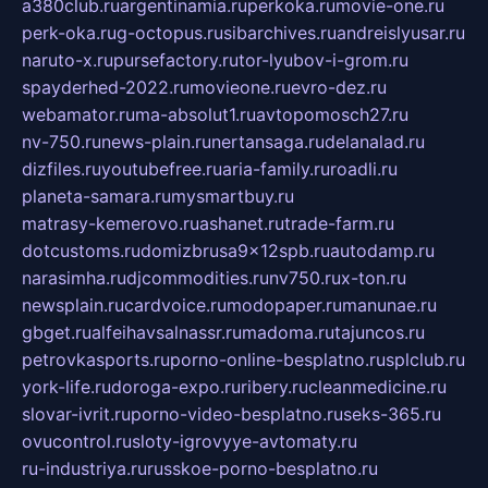
a380club.ru
argentinamia.ru
perkoka.ru
movie-one.ru
perk-oka.ru
g-octopus.ru
sibarchives.ru
andreislyusar.ru
naruto-x.ru
pursefactory.ru
tor-lyubov-i-grom.ru
spayderhed-2022.ru
movieone.ru
evro-dez.ru
webamator.ru
ma-absolut1.ru
avtopomosch27.ru
nv-750.ru
news-plain.ru
nertansaga.ru
delanalad.ru
dizfiles.ru
youtubefree.ru
aria-family.ru
roadli.ru
planeta-samara.ru
mysmartbuy.ru
matrasy-kemerovo.ru
ashanet.ru
trade-farm.ru
dotcustoms.ru
domizbrusa9x12spb.ru
autodamp.ru
narasimha.ru
djcommodities.ru
nv750.ru
x-ton.ru
newsplain.ru
cardvoice.ru
modopaper.ru
manunae.ru
gbget.ru
alfeihavsalnassr.ru
madoma.ru
tajuncos.ru
petrovkasports.ru
porno-online-besplatno.ru
splclub.ru
york-life.ru
doroga-expo.ru
ribery.ru
cleanmedicine.ru
slovar-ivrit.ru
porno-video-besplatno.ru
seks-365.ru
ovucontrol.ru
sloty-igrovyye-avtomaty.ru
ru-industriya.ru
russkoe-porno-besplatno.ru