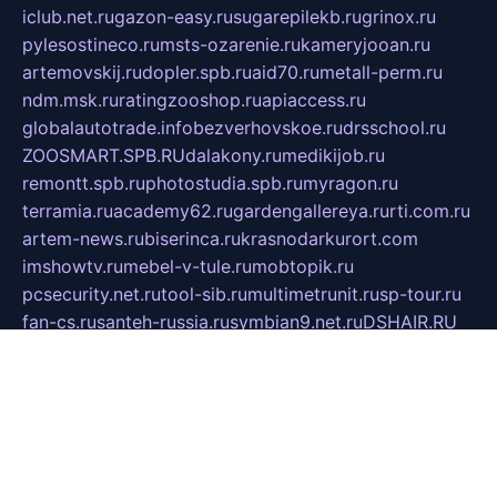
iclub.net.ru
gazon-easy.ru
sugarepilekb.ru
grinox.ru
pylesostineco.ru
msts-ozarenie.ru
kameryjooan.ru
artemovskij.ru
dopler.spb.ru
aid70.ru
metall-perm.ru
ndm.msk.ru
ratingzooshop.ru
apiaccess.ru
globalautotrade.info
bezverhovskoe.ru
drsschool.ru
ZOOSMART.SPB.RU
dalakony.ru
medikijob.ru
remontt.spb.ru
photostudia.spb.ru
myragon.ru
terramia.ru
academy62.ru
gardengallereya.ru
rti.com.ru
artem-news.ru
biserinca.ru
krasnodarkurort.com
imshowtv.ru
mebel-v-tule.ru
mobtopik.ru
pcsecurity.net.ru
tool-sib.ru
multimetrunit.ru
sp-tour.ru
fan-cs.ru
santeh-russia.ru
symbian9.net.ru
DSHAIR.RU
tmmotors.spb.ru
xjocuricopii.com
musavtomat.msk.ru
obustrojdom.ru
sovetcik.ru
ybaranovskaya.ru
ppknews.ru
cult-alshei.ru
JAPANRUSSIA.RU
proekciyamebel.ru
imper-finans.ru
rim.org.ru
glamourai.ru
brassminus.ru
zabor-pro.ru
ftn.pp.ru
dorogoe58.ru
laimengpacker.ru
kuzova-zapchasti.ru