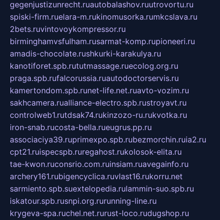
gegenjustizunrecht.ru
autobalashov.ru
utrovortu.ru
spiski-firm.ru
elara-m.ru
kinomusorka.ru
mkcslava.ru
2bets.ru
vintovoykompressor.ru
birminghamvsfulham.ru
sarmat-komp.ru
pioneeri.ru
amadis-chocolate.ru
shkurki-karakulya.ru
kanotiforet.spb.ru
tutmassage.ru
ecolog.org.ru
praga.spb.ru
falcorussia.ru
autodoctorservis.ru
kamertondom.spb.ru
net-life.net.ru
avto-vozim.ru
sakhcamera.ru
alliance-electro.spb.ru
stroyavt.ru
controlweb1.ru
tdsak74.ru
kinzozo-ru.ru
kvotka.ru
iron-snab.ru
costa-bella.ru
eugrus.pp.ru
associaciya39.ru
primexpo.spb.ru
bezmorchin.ru
ia2.ru
cpt21.ru
ispecspb.ru
regahost.ru
kolosok-elita.ru
tae-kwon.ru
consrio.com.ru
insiam.ru
avegainfo.ru
archery161.ru
bigencyclica.ru
vlast16.ru
korru.net
sarmiento.spb.su
extelopedia.ru
lammin-suo.spb.ru
iskatour.spb.ru
snpi.org.ru
running-line.ru
krygeva-spa.ru
chel.net.ru
rust-loco.ru
dugshop.ru