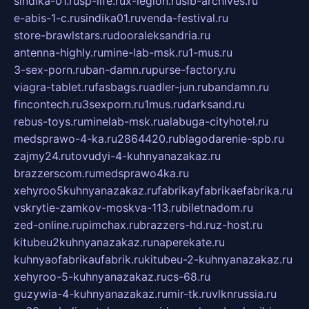
sindika-01.ru
sp-life.ru
x-legion.ru
sib-archives.ru
e-abis-1-c.ru
sindika01.ru
venda-festival.ru
store-brawlstars.ru
dooraleksandria.ru
antenna-highly.ru
mine-lab-msk.ru
1-mus.ru
3-sex-porn.ru
ban-damn.ru
purse-factory.ru
viagra-tablet.ru
fasbags.ru
adler-jun.ru
bandamn.ru
fincontech.ru
3sexporn.ru
1mus.ru
darksand.ru
rebus-toys.ru
minelab-msk.ru
alabuga-cityhotel.ru
medsprawo-4-ka.ru
2864420.ru
blagodarenie-spb.ru
zajmy24.ru
tovudyi-4-kuhnyanazakaz.ru
brazzerscom.ru
medsprawo4ka.ru
xehyroo5kuhnyanazakaz.ru
fabrikayfabrikaefabrika.ru
vskrytie-zamkov-moskva-113.ru
biletnadom.ru
zed-online.ru
pimchax.ru
brazzers-hd.ru
z-host.ru
kitubeu2kuhnyanazakaz.ru
naperekate.ru
kuhnyaofabrikaufabrik.ru
kitubeu-2-kuhnyanazakaz.ru
xehyroo-5-kuhnyanazakaz.ru
cs-68.ru
guzywia-4-kuhnyanazakaz.ru
mir-tk.ru
vlknrussia.ru