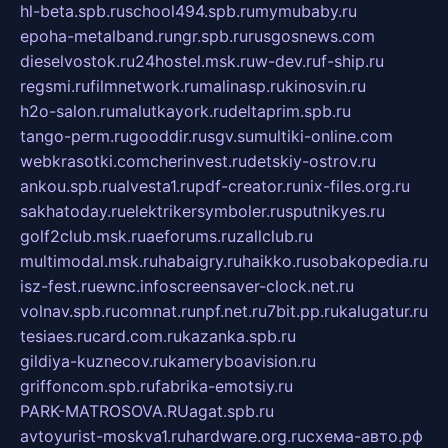
hl-beta.spb.ru
school494.spb.ru
mymubaby.ru
epoha-metalband.ru
ngr.spb.ru
rusgosnews.com
dieselvostok.ru
24hostel.msk.ru
w-dev.ru
f-ship.ru
regsmi.ru
filmnetwork.ru
malinasp.ru
kinosvin.ru
h2o-salon.ru
malutkayork.ru
deltaprim.spb.ru
tango-perm.ru
gooddir.ru
sgv.su
multiki-online.com
webkrasotki.com
cherinvest.ru
detskiy-ostrov.ru
ankou.spb.ru
alvesta1.ru
pdf-creator.ru
nix-files.org.ru
sakhatoday.ru
elektrikersymboler.ru
sputnikyes.ru
golf2club.msk.ru
aeforums.ru
zallclub.ru
multimodal.msk.ru
habaigry.ru
haikko.ru
sobakopedia.ru
isz-fest.ru
ewnc.info
screensaver-clock.net.ru
volnav.spb.ru
comnat.ru
npf.net.ru
7bit.pp.ru
kalugatur.ru
tesiaes.ru
card.com.ru
kazanka.spb.ru
gildiya-kuznecov.ru
kameryboavision.ru
griffoncom.spb.ru
fabrika-emotsiy.ru
PARK-MATROSOVA.RU
agat.spb.ru
avtoyurist-moskva1.ru
hardware.org.ru
схема-авто.рф