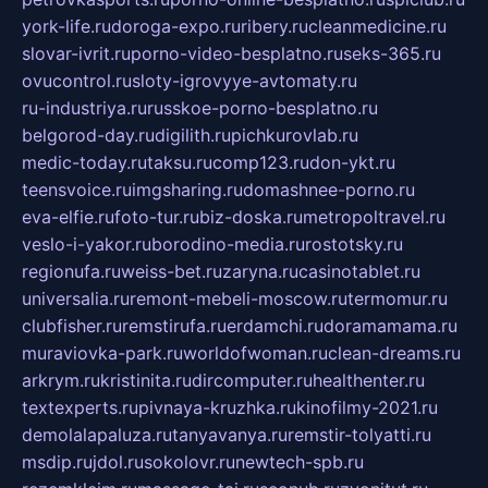
york-life.ru
doroga-expo.ru
ribery.ru
cleanmedicine.ru
slovar-ivrit.ru
porno-video-besplatno.ru
seks-365.ru
ovucontrol.ru
sloty-igrovyye-avtomaty.ru
ru-industriya.ru
russkoe-porno-besplatno.ru
belgorod-day.ru
digilith.ru
pichkurovlab.ru
medic-today.ru
taksu.ru
comp123.ru
don-ykt.ru
teensvoice.ru
imgsharing.ru
domashnee-porno.ru
eva-elfie.ru
foto-tur.ru
biz-doska.ru
metropoltravel.ru
veslo-i-yakor.ru
borodino-media.ru
rostotsky.ru
regionufa.ru
weiss-bet.ru
zaryna.ru
casinotablet.ru
universalia.ru
remont-mebeli-moscow.ru
termomur.ru
clubfisher.ru
remstirufa.ru
erdamchi.ru
doramamama.ru
muraviovka-park.ru
worldofwoman.ru
clean-dreams.ru
arkrym.ru
kristinita.ru
dircomputer.ru
healthenter.ru
textexperts.ru
pivnaya-kruzhka.ru
kinofilmy-2021.ru
demolalapaluza.ru
tanyavanya.ru
remstir-tolyatti.ru
msdip.ru
jdol.ru
sokolovr.ru
newtech-spb.ru