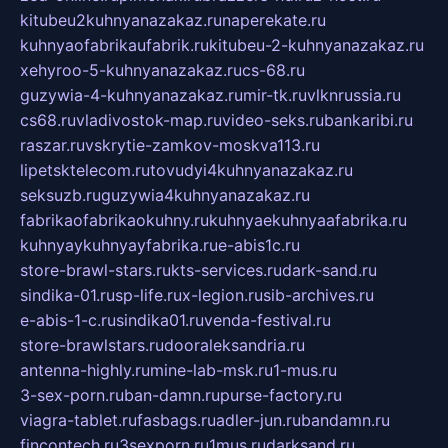
kitubeu2kuhnyanazakaz.ru
naperekate.ru
kuhnyaofabrikaufabrik.ru
kitubeu-2-kuhnyanazakaz.ru
xehyroo-5-kuhnyanazakaz.ru
cs-68.ru
guzywia-4-kuhnyanazakaz.ru
mir-tk.ru
vlknrussia.ru
cs68.ru
vladivostok-map.ru
video-seks.ru
bankaribi.ru
raszar.ru
vskrytie-zamkov-moskva113.ru
lipetsktelecom.ru
tovudyi4kuhnyanazakaz.ru
seksuzb.ru
guzywia4kuhnyanazakaz.ru
fabrikaofabrikaokuhny.ru
kuhnyaekuhnyaafabrika.ru
kuhnyaykuhnyayfabrika.ru
e-abis1c.ru
store-brawl-stars.ru
kts-services.ru
dark-sand.ru
sindika-01.ru
sp-life.ru
x-legion.ru
sib-archives.ru
e-abis-1-c.ru
sindika01.ru
venda-festival.ru
store-brawlstars.ru
dooraleksandria.ru
antenna-highly.ru
mine-lab-msk.ru
1-mus.ru
3-sex-porn.ru
ban-damn.ru
purse-factory.ru
viagra-tablet.ru
fasbags.ru
adler-jun.ru
bandamn.ru
fincontech.ru
3sexporn.ru
1mus.ru
darksand.ru