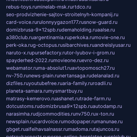
rebus-toys.ru
minelab-msk.ru
rtdco.ru
seo-prodvizhenie-sajtov-stroitelnyh-kompanij.ru
card-voice.ru
rulonnyygazon177.ru
snow-guard.ru
domizbrusa-9x12spb.ru
demaholding.ru
aalse.ru
a380club.ru
argentinamia.ru
perkoka.ru
movie-one.ru
perk-oka.ru
g-octopus.ru
sibarchives.ru
andreislyusar.ru
naruto-x.ru
pursefactory.ru
tor-lyubov-i-grom.ru
spayderhed-2022.ru
movieone.ru
evro-dez.ru
webamator.ru
ma-absolut1.ru
avtopomosch27.ru
nv-750.ru
news-plain.ru
nertansaga.ru
delanalad.ru
dizfiles.ru
youtubefree.ru
aria-family.ru
roadli.ru
planeta-samara.ru
mysmartbuy.ru
matrasy-kemerovo.ru
ashanet.ru
trade-farm.ru
dotcustoms.ru
domizbrusa9x12spb.ru
autodamp.ru
narasimha.ru
djcommodities.ru
nv750.ru
x-ton.ru
newsplain.ru
cardvoice.ru
modopaper.ru
manunae.ru
gbget.ru
alfeihavsalnassr.ru
madoma.ru
tajuncos.ru
petrovkasports.ru
porno-online-besplatno.ru
splclub.ru