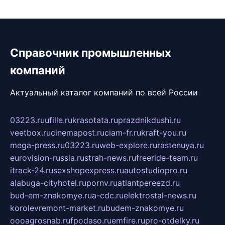
Справочник промышленных
компаний
Актуальный каталог компаний по всей России
03223.ru
ufille.ru
krasotata.ru
prazdnikdushi.ru
veetbox.ru
cinemapost.ru
ciam-fr.ru
kraft-you.ru
mega-press.ru
03223.ru
web-explore.ru
rastenuya.ru
eurovision-russia.ru
strah-news.ru
freeride-team.ru
itrack-24.ru
sexshopexpress.ru
autostudiopro.ru
alabuga-cityhotel.ru
pornv.ru
atlantpereezd.ru
bud-em-znakomye.ru
a-cdc.ru
elektrostal-news.ru
korolevremont-market.ru
budem-znakomye.ru
oooagrosnab.ru
fpodaso.ru
emfire.ru
pro-otdelky.ru