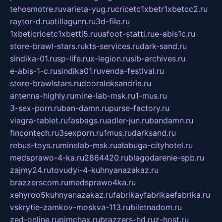
tehosmotre.ru
varieta-yug.ru
cricetc1xbetr1xbetcc2.ru
raytor-d.ru
atillagunn.ru
3d-file.ru
1xbeticricetc1xbetti5.ru
uafoot-statti.ru
e-abis1c.ru
store-brawl-stars.ru
kts-services.ru
dark-sand.ru
sindika-01.ru
sp-life.ru
x-legion.ru
sib-archives.ru
e-abis-1-c.ru
sindika01.ru
venda-festival.ru
store-brawlstars.ru
dooraleksandria.ru
antenna-highly.ru
mine-lab-msk.ru
1-mus.ru
3-sex-porn.ru
ban-damn.ru
purse-factory.ru
viagra-tablet.ru
fasbags.ru
adler-jun.ru
bandamn.ru
fincontech.ru
3sexporn.ru
1mus.ru
darksand.ru
rebus-toys.ru
minelab-msk.ru
alabuga-cityhotel.ru
medsprawo-4-ka.ru
2864420.ru
blagodarenie-spb.ru
zajmy24.ru
tovudyi-4-kuhnyanazakaz.ru
brazzerscom.ru
medsprawo4ka.ru
xehyroo5kuhnyanazakaz.ru
fabrikayfabrikaefabrika.ru
vskrytie-zamkov-moskva-113.ru
biletnadom.ru
zed-online.ru
pimchax.ru
brazzers-hd.ru
z-host.ru