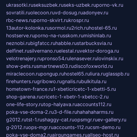
ukrasotki.ru
seksuzbek.ru
seks-uzbek.ru
porno-vk.ru
sovratili.ru
olecoon.ru
vd-dosug.ru
adonyev.ru
rbc-news.ru
porno-skvirt.ru
krospr.ru
13autor-kolonka.ru
sormol.ru
2rich.ru
hostel-65.ru
hostserve.ru
porno-na-russkom.ru
mishinlab.ru
neznobi.ru
bigfatcc.ru
habble.ru
starbucksvia.ru
delfinet.ru
silvernano.ru
elestal.ru
vektor-doroga.ru
velotrenajery.ru
pronso54.ru
lenasever.ru
lovinskix.ru
show-pets.ru
smartnews03.ru
discofoxworld.ru
miraclecoon.ru
pongup.ru
hostel65.ru
liura.ru
glasspb.ru
firehunters.ru
gribowo.ru
gnalis.ru
bulkitula.ru
hometown-france.ru
1-xbeticricetc-1-xbetti-5.ru
shop-garena.ru
cricetc-1-xbetr-1-xbetcc-2.ru
one-life-story.ru
top-halyava.ru
accounts112.ru
poka-vse-doma-2.ru
3-d-file.ru
hahahaharms.ru
g2012.ru
tst-1.ru
shaggy-cat.ru
opsmgr.ru
ev-gallery.ru
g-2012.ru
ops-mgr.ru
accounts-112.ru
csm-demo.ru
poka-vse-doma2.ru
airgungames.ru
allseo-host.ru