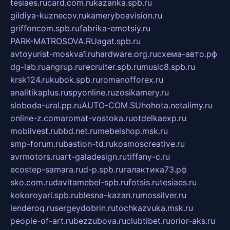
tesiaes.ru
card.com.ru
kazanka.spb.ru
gildiya-kuznecov.ru
kameryboavision.ru
griffoncom.spb.ru
fabrika-emotsiy.ru
PARK-MATROSOVA.RU
agat.spb.ru
avtoyurist-moskva1.ru
hardware.org.ru
схема-авто.рф
dg-lab.ru
angrup.ru
recruiter.spb.ru
music8.spb.ru
krsk124.ru
kubok.spb.ru
romanofforex.ru
analitikaplus.ru
spyonline.ru
zosikamery.ru
sloboda-ural.pp.ru
AUTO-COM.SU
hohota.net
alimy.ru
online-z.com
aromat-vostoka.ru
otdelkaexp.ru
mobilvest.ru
bbd.net.ru
mebelshop.msk.ru
smp-forum.ru
bastion-td.ru
kosmoscreative.ru
avrmotors.ru
art-galadesign.ru
tiffany-c.ru
ecostep-samara.ru
d-p.spb.ru
галактика73.рф
sko.com.ru
davitamebel-spb.ru
fotsis.ru
tesiaes.ru
kokoroyari.spb.ru
blesna-kazan.ru
mossilver.ru
lenderoq.ru
sergeydobrin.ru
tochkazvuka.msk.ru
people-of-art.ru
bezzubova.ru
clubtibet.ru
orior-aks.ru