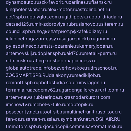
dynamoauto.ru
szk-favorit.ru
carlines.ru
flatnsk.ru
kingbolenskaner.ru
alex-motor.ru
astroline.net.ru
act1.spb.ru
polyglot.com.ru
gidlipetsk.ru
ooo-driada.ru
detsad125.ru
mir-zdoroviya.ru
bruslanovo.ru
siterem.ru
council.spb.ru
лодкипатриот.рф
kafekolizey.ru
iclub.net.ru
gazon-easy.ru
sugarepilekb.ru
grinox.ru
pylesostineco.ru
msts-ozarenie.ru
kameryjooan.ru
artemovskij.ru
dopler.spb.ru
aid70.ru
metall-perm.ru
ndm.msk.ru
ratingzooshop.ru
apiaccess.ru
globalautotrade.info
bezverhovskoe.ru
drsschool.ru
ZOOSMART.SPB.RU
dalakony.ru
medikijob.ru
remontt.spb.ru
photostudia.spb.ru
myragon.ru
terramia.ru
academy62.ru
gardengallereya.ru
rti.com.ru
artem-news.ru
biserinca.ru
krasnodarkurort.com
imshowtv.ru
mebel-v-tule.ru
mobtopik.ru
pcsecurity.net.ru
tool-sib.ru
multimetrunit.ru
sp-tour.ru
fan-cs.ru
santeh-russia.ru
symbian9.net.ru
DSHAIR.RU
tmmotors.spb.ru
xjocuricopii.com
musavtomat.msk.ru