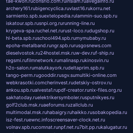
tae-kwon.ru
consrio.com.ru
insiam.ru
avegainfo.ru
archery161.ru
bigencyclica.ru
vlast16.ru
korru.net
sarmiento.spb.su
extelopedia.ru
lammin-suo.spb.ru
iskatour.spb.ru
snpi.org.ru
running-line.ru
krygeva-spa.ru
chel.net.ru
rust-loco.ru
dugshop.ru
hl-beta.spb.ru
school494.spb.ru
mymubaby.ru
epoha-metalband.ru
ngr.spb.ru
rusgosnews.com
dieselvostok.ru
24hostel.msk.ru
w-dev.ru
f-ship.ru
regsmi.ru
filmnetwork.ru
malinasp.ru
kinosvin.ru
h2o-salon.ru
malutkayork.ru
deltaprim.spb.ru
tango-perm.ru
gooddir.ru
sgv.su
multiki-online.com
webkrasotki.com
cherinvest.ru
detskiy-ostrov.ru
ankou.spb.ru
alvesta1.ru
pdf-creator.ru
nix-files.org.ru
sakhatoday.ru
elektrikersymboler.ru
sputnikyes.ru
golf2club.msk.ru
aeforums.ru
zallclub.ru
multimodal.msk.ru
habaigry.ru
haikko.ru
sobakopedia.ru
isz-fest.ru
ewnc.info
screensaver-clock.net.ru
volnav.spb.ru
comnat.ru
npf.net.ru
7bit.pp.ru
kalugatur.ru