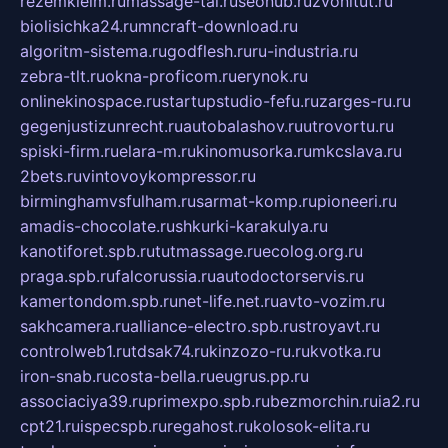
rezemkleim.ru
massage-tai.ru
seonub.ru
zvonitut.ru
biolisichka24.ru
mncraft-download.ru
algoritm-sistema.ru
godflesh.ru
ru-industria.ru
zebra-tlt.ru
okna-proficom.ru
erynok.ru
onlinekinospace.ru
startupstudio-fefu.ru
zarges-ru.ru
gegenjustizunrecht.ru
autobalashov.ru
utrovortu.ru
spiski-firm.ru
elara-m.ru
kinomusorka.ru
mkcslava.ru
2bets.ru
vintovoykompressor.ru
birminghamvsfulham.ru
sarmat-komp.ru
pioneeri.ru
amadis-chocolate.ru
shkurki-karakulya.ru
kanotiforet.spb.ru
tutmassage.ru
ecolog.org.ru
praga.spb.ru
falcorussia.ru
autodoctorservis.ru
kamertondom.spb.ru
net-life.net.ru
avto-vozim.ru
sakhcamera.ru
alliance-electro.spb.ru
stroyavt.ru
controlweb1.ru
tdsak74.ru
kinzozo-ru.ru
kvotka.ru
iron-snab.ru
costa-bella.ru
eugrus.pp.ru
associaciya39.ru
primexpo.spb.ru
bezmorchin.ru
ia2.ru
cpt21.ru
ispecspb.ru
regahost.ru
kolosok-elita.ru