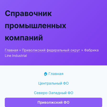
Справочник
промышленных
компаний
Главная
»
Приволжский федеральный округ
» Фабрика
Line Industrial
🏠 Главная
Центральный ФО
Северо-Западный ФО
Приволжский ФО