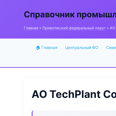
Справочник промышл
Главная
»
Приволжский федеральный округ
» АО 
🏠 Главная
Центральный ФО
Севе
АО TechPlant С