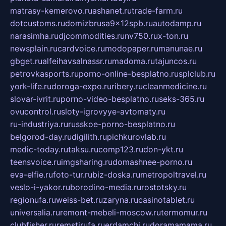
matrasy-kemerovo.ru
ashanet.ru
trade-farm.ru
dotcustoms.ru
domizbrusa9x12spb.ru
autodamp.ru
narasimha.ru
djcommodities.ru
nv750.ru
x-ton.ru
newsplain.ru
cardvoice.ru
modopaper.ru
manunae.ru
gbget.ru
alfeihavsalnassr.ru
madoma.ru
tajuncos.ru
petrovkasports.ru
porno-online-besplatno.ru
splclub.ru
york-life.ru
doroga-expo.ru
ribery.ru
cleanmedicine.ru
slovar-ivrit.ru
porno-video-besplatno.ru
seks-365.ru
ovucontrol.ru
sloty-igrovyye-avtomaty.ru
ru-industriya.ru
russkoe-porno-besplatno.ru
belgorod-day.ru
digilith.ru
pichkurovlab.ru
medic-today.ru
taksu.ru
comp123.ru
don-ykt.ru
teensvoice.ru
imgsharing.ru
domashnee-porno.ru
eva-elfie.ru
foto-tur.ru
biz-doska.ru
metropoltravel.ru
veslo-i-yakor.ru
borodino-media.ru
rostotsky.ru
regionufa.ru
weiss-bet.ru
zaryna.ru
casinotablet.ru
universalia.ru
remont-mebeli-moscow.ru
termomur.ru
clubfisher.ru
remstirufa.ru
erdamchi.ru
doramamama.ru