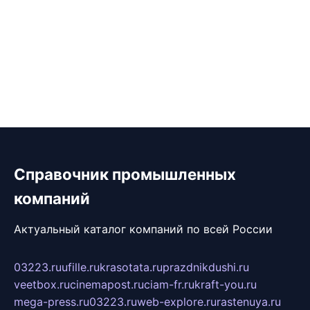
Справочник промышленных
компаний
Актуальный каталог компаний по всей России
03223.ru
ufille.ru
krasotata.ru
prazdnikdushi.ru
veetbox.ru
cinemapost.ru
ciam-fr.ru
kraft-you.ru
mega-press.ru
03223.ru
web-explore.ru
rastenuya.ru