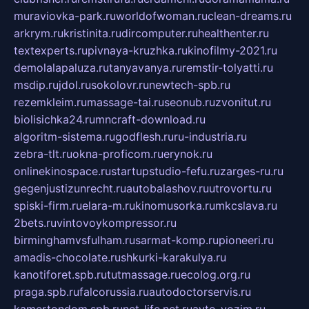
muraviovka-park.ru
worldofwoman.ru
clean-dreams.ru
arkrym.ru
kristinita.ru
dircomputer.ru
healthenter.ru
textexperts.ru
pivnaya-kruzhka.ru
kinofilmy-2021.ru
demolalapaluza.ru
tanyavanya.ru
remstir-tolyatti.ru
msdip.ru
jdol.ru
sokolovr.ru
newtech-spb.ru
rezemkleim.ru
massage-tai.ru
seonub.ru
zvonitut.ru
biolisichka24.ru
mncraft-download.ru
algoritm-sistema.ru
godflesh.ru
ru-industria.ru
zebra-tlt.ru
okna-proficom.ru
erynok.ru
onlinekinospace.ru
startupstudio-fefu.ru
zarges-ru.ru
gegenjustizunrecht.ru
autobalashov.ru
utrovortu.ru
spiski-firm.ru
elara-m.ru
kinomusorka.ru
mkcslava.ru
2bets.ru
vintovoykompressor.ru
birminghamvsfulham.ru
sarmat-komp.ru
pioneeri.ru
amadis-chocolate.ru
shkurki-karakulya.ru
kanotiforet.spb.ru
tutmassage.ru
ecolog.org.ru
praga.spb.ru
falcorussia.ru
autodoctorservis.ru