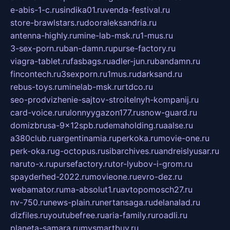
e-abis-1-c.ru
sindika01.ru
venda-festival.ru
store-brawlstars.ru
dooraleksandria.ru
antenna-highly.ru
mine-lab-msk.ru
1-mus.ru
3-sex-porn.ru
ban-damn.ru
purse-factory.ru
viagra-tablet.ru
fasbags.ru
adler-jun.ru
bandamn.ru
fincontech.ru
3sexporn.ru
1mus.ru
darksand.ru
rebus-toys.ru
minelab-msk.ru
rtdco.ru
seo-prodvizhenie-sajtov-stroitelnyh-kompanij.ru
card-voice.ru
rulonnyygazon177.ru
snow-guard.ru
domizbrusa-9x12spb.ru
demaholding.ru
aalse.ru
a380club.ru
argentinamia.ru
perkoka.ru
movie-one.ru
perk-oka.ru
g-octopus.ru
sibarchives.ru
andreislyusar.ru
naruto-x.ru
pursefactory.ru
tor-lyubov-i-grom.ru
spayderhed-2022.ru
movieone.ru
evro-dez.ru
webamator.ru
ma-absolut1.ru
avtopomosch27.ru
nv-750.ru
news-plain.ru
nertansaga.ru
delanalad.ru
dizfiles.ru
youtubefree.ru
aria-family.ru
roadli.ru
planeta-samara.ru
mysmartbuy.ru