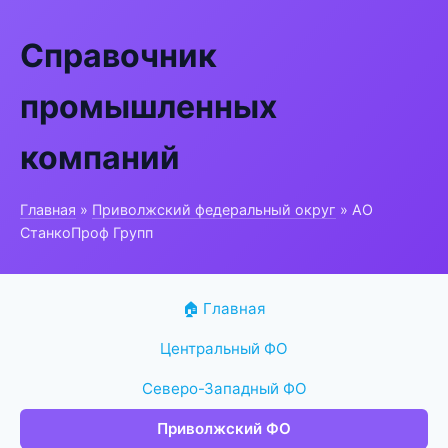
Справочник
промышленных
компаний
Главная
»
Приволжский федеральный округ
» АО
СтанкоПроф Групп
🏠 Главная
Центральный ФО
Северо-Западный ФО
Приволжский ФО