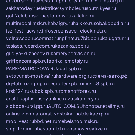
ankou.spb.ru
alvesta1.ru
pdf-creator.ru
nix-files.org.ru
sakhatoday.ru
elektrikersymboler.ru
sputnikyes.ru
golf2club.msk.ru
aeforums.ru
zallclub.ru
multimodal.msk.ru
habaigry.ru
haikko.ru
sobakopedia.ru
isz-fest.ru
ewnc.info
screensaver-clock.net.ru
volnav.spb.ru
comnat.ru
npf.net.ru
7bit.pp.ru
kalugatur.ru
tesiaes.ru
card.com.ru
kazanka.spb.ru
gildiya-kuznecov.ru
kameryboavision.ru
griffoncom.spb.ru
fabrika-emotsiy.ru
PARK-MATROSOVA.RU
agat.spb.ru
avtoyurist-moskva1.ru
hardware.org.ru
схема-авто.рф
dg-lab.ru
angrup.ru
recruiter.spb.ru
music8.spb.ru
krsk124.ru
kubok.spb.ru
romanofforex.ru
analitikaplus.ru
spyonline.ru
zosikamery.ru
sloboda-ural.pp.ru
AUTO-COM.SU
hohota.net
alimy.ru
online-z.com
aromat-vostoka.ru
otdelkaexp.ru
mobilvest.ru
bbd.net.ru
mebelshop.msk.ru
smp-forum.ru
bastion-td.ru
kosmoscreative.ru