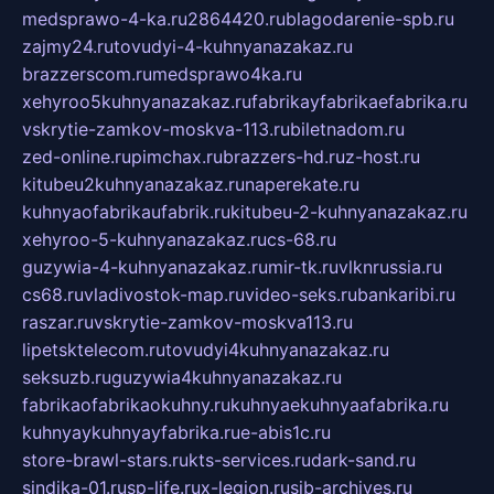
medsprawo-4-ka.ru
2864420.ru
blagodarenie-spb.ru
zajmy24.ru
tovudyi-4-kuhnyanazakaz.ru
brazzerscom.ru
medsprawo4ka.ru
xehyroo5kuhnyanazakaz.ru
fabrikayfabrikaefabrika.ru
vskrytie-zamkov-moskva-113.ru
biletnadom.ru
zed-online.ru
pimchax.ru
brazzers-hd.ru
z-host.ru
kitubeu2kuhnyanazakaz.ru
naperekate.ru
kuhnyaofabrikaufabrik.ru
kitubeu-2-kuhnyanazakaz.ru
xehyroo-5-kuhnyanazakaz.ru
cs-68.ru
guzywia-4-kuhnyanazakaz.ru
mir-tk.ru
vlknrussia.ru
cs68.ru
vladivostok-map.ru
video-seks.ru
bankaribi.ru
raszar.ru
vskrytie-zamkov-moskva113.ru
lipetsktelecom.ru
tovudyi4kuhnyanazakaz.ru
seksuzb.ru
guzywia4kuhnyanazakaz.ru
fabrikaofabrikaokuhny.ru
kuhnyaekuhnyaafabrika.ru
kuhnyaykuhnyayfabrika.ru
e-abis1c.ru
store-brawl-stars.ru
kts-services.ru
dark-sand.ru
sindika-01.ru
sp-life.ru
x-legion.ru
sib-archives.ru