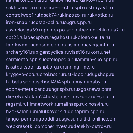
kamertondom.spb.ru
net-life.net.ru
avto-vozim.ru
sakhcamera.ru
alliance-electro.spb.ru
stroyavt.ru
controlweb1.ru
tdsak74.ru
kinzozo-ru.ru
kvotka.ru
iron-snab.ru
costa-bella.ru
eugrus.pp.ru
associaciya39.ru
primexpo.spb.ru
bezmorchin.ru
ia2.ru
cpt21.ru
ispecspb.ru
regahost.ru
kolosok-elita.ru
tae-kwon.ru
consrio.com.ru
insiam.ru
avegainfo.ru
archery161.ru
bigencyclica.ru
vlast16.ru
korru.net
sarmiento.spb.su
extelopedia.ru
lammin-suo.spb.ru
iskatour.spb.ru
snpi.org.ru
running-line.ru
krygeva-spa.ru
chel.net.ru
rust-loco.ru
dugshop.ru
hl-beta.spb.ru
school494.spb.ru
mymubaby.ru
epoha-metalband.ru
ngr.spb.ru
rusgosnews.com
dieselvostok.ru
24hostel.msk.ru
w-dev.ru
f-ship.ru
regsmi.ru
filmnetwork.ru
malinasp.ru
kinosvin.ru
h2o-salon.ru
malutkayork.ru
deltaprim.spb.ru
tango-perm.ru
gooddir.ru
sgv.su
multiki-online.com
webkrasotki.com
cherinvest.ru
detskiy-ostrov.ru