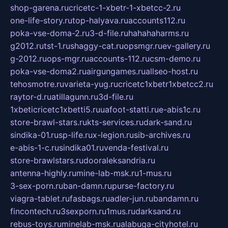
shop-garena.ru
cricetc-1-xbetr-1-xbetcc-2.ru
one-life-story.ru
top-halyava.ru
accounts112.ru
poka-vse-doma-2.ru
3-d-file.ru
hahahaharms.ru
g2012.ru
tst-1.ru
shaggy-cat.ru
opsmgr.ru
ev-gallery.ru
g-2012.ru
ops-mgr.ru
accounts-112.ru
csm-demo.ru
poka-vse-doma2.ru
airgungames.ru
allseo-host.ru
tehosmotre.ru
varieta-yug.ru
cricetc1xbetr1xbetcc2.ru
raytor-d.ru
atillagunn.ru
3d-file.ru
1xbeticricetc1xbetti5.ru
uafoot-statti.ru
e-abis1c.ru
store-brawl-stars.ru
kts-services.ru
dark-sand.ru
sindika-01.ru
sp-life.ru
x-legion.ru
sib-archives.ru
e-abis-1-c.ru
sindika01.ru
venda-festival.ru
store-brawlstars.ru
dooraleksandria.ru
antenna-highly.ru
mine-lab-msk.ru
1-mus.ru
3-sex-porn.ru
ban-damn.ru
purse-factory.ru
viagra-tablet.ru
fasbags.ru
adler-jun.ru
bandamn.ru
fincontech.ru
3sexporn.ru
1mus.ru
darksand.ru
rebus-toys.ru
minelab-msk.ru
alabuga-cityhotel.ru