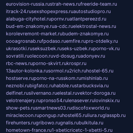
eurovision-russia.ru
strah-news.ru
freeride-team.ru
itrack-24.ru
sexshopexpress.ru
autostudiopro.ru
alabuga-cityhotel.ru
pornv.ru
atlantpereezd.ru
bud-em-znakomye.ru
a-cdc.ru
elektrostal-news.ru
korolevremont-market.ru
budem-znakomye.ru
oooagrosnab.ru
fpodaso.ru
emfire.ru
pro-otdelky.ru
ukrasotki.ru
seksuzbek.ru
seks-uzbek.ru
porno-vk.ru
sovratili.ru
olecoon.ru
vd-dosug.ru
adonyev.ru
rbc-news.ru
porno-skvirt.ru
krospr.ru
13autor-kolonka.ru
sormol.ru
2rich.ru
hostel-65.ru
hostserve.ru
porno-na-russkom.ru
mishinlab.ru
neznobi.ru
bigfatcc.ru
habble.ru
starbucksvia.ru
delfinet.ru
silvernano.ru
elestal.ru
vektor-doroga.ru
velotrenajery.ru
pronso54.ru
lenasever.ru
lovinskix.ru
show-pets.ru
smartnews03.ru
discofoxworld.ru
miraclecoon.ru
pongup.ru
hostel65.ru
liura.ru
glasspb.ru
firehunters.ru
gribowo.ru
gnalis.ru
bulkitula.ru
hometown-france.ru
1-xbeticricetc-1-xbetti-5.ru