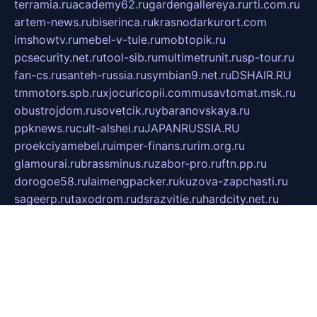
terramia.ru
academy62.ru
gardengallereya.ru
rti.com.ru
artem-news.ru
biserinca.ru
krasnodarkurort.com
imshowtv.ru
mebel-v-tule.ru
mobtopik.ru
pcsecurity.net.ru
tool-sib.ru
multimetrunit.ru
sp-tour.ru
fan-cs.ru
santeh-russia.ru
symbian9.net.ru
DSHAIR.RU
tmmotors.spb.ru
xjocuricopii.com
musavtomat.msk.ru
obustrojdom.ru
sovetcik.ru
ybaranovskaya.ru
ppknews.ru
cult-alshei.ru
JAPANRUSSIA.RU
proekciyamebel.ru
imper-finans.ru
rim.org.ru
glamourai.ru
brassminus.ru
zabor-pro.ru
ftn.pp.ru
dorogoe58.ru
laimengpacker.ru
kuzova-zapchasti.ru
sageerp.ru
taxodrom.ru
dsrazvitie.ru
hardcity.net.ru
ratinghomegames.ru
topservice25.ru
gubernyan.ru
gtglasslined.ru
ii4.ru
tssport.spb.ru
andorra24.com
blackwallstreet.ru
oboimos.ru
optim-doors.com.ru
ikuch.ru
nycr.org.ru
npa21.ru
vremya-ch.spb.ru
desert000.ru
ivtorgi.ru
ifiori.ru
catalog-statei.ru
dcv.org.ru
spetsmaster174.ru
ipkameryhiseeu.ru