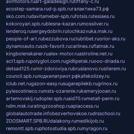
avrmotors.ru
art-galadesign.ru
tiffany-c.ru
ecostep-samara.ru
d-p.spb.ru
галактика73.рф
sko.com.ru
davitamebel-spb.ru
fotsis.ru
tesiaes.ru
kokoroyari.spb.ru
blesna-kazan.ru
mossilver.ru
lenderoq.ru
sergeydobrin.ru
tochkazvuka.msk.ru
people-of-art.ru
bezzubova.ru
clubtibet.ru
orior-aks.ru
dynamoauto.ru
szk-favorit.ru
carlines.ru
flatnsk.ru
kingbolenskaner.ru
alex-motor.ru
astroline.net.ru
act1.spb.ru
polyglot.com.ru
gidlipetsk.ru
ooo-driada.ru
detsad125.ru
mir-zdoroviya.ru
bruslanovo.ru
siterem.ru
council.spb.ru
лодкипатриот.рф
kafekolizey.ru
iclub.net.ru
gazon-easy.ru
sugarepilekb.ru
grinox.ru
pylesostineco.ru
msts-ozarenie.ru
kameryjooan.ru
artemovskij.ru
dopler.spb.ru
aid70.ru
metall-perm.ru
ndm.msk.ru
ratingzooshop.ru
apiaccess.ru
globalautotrade.info
bezverhovskoe.ru
drsschool.ru
ZOOSMART.SPB.RU
dalakony.ru
medikijob.ru
remontt.spb.ru
photostudia.spb.ru
myragon.ru