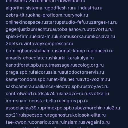
biolisichka24.ru
mncraft-download.ru
algoritm-sistema.ru
godflesh.ru
ru-industria.ru
zebra-tlt.ru
okna-proficom.ru
erynok.ru
onlinekinospace.ru
startupstudio-fefu.ru
zarges-ru.ru
gegenjustizunrecht.ru
autobalashov.ru
utrovortu.ru
spiski-firm.ru
elara-m.ru
kinomusorka.ru
mkcslava.ru
2bets.ru
vintovoykompressor.ru
birminghamvsfulham.ru
sarmat-komp.ru
pioneeri.ru
amadis-chocolate.ru
shkurki-karakulya.ru
kanotiforet.spb.ru
tutmassage.ru
ecolog.org.ru
praga.spb.ru
falcorussia.ru
autodoctorservis.ru
kamertondom.spb.ru
net-life.net.ru
avto-vozim.ru
sakhcamera.ru
alliance-electro.spb.ru
stroyavt.ru
controlweb1.ru
tdsak74.ru
kinzozo-ru.ru
kvotka.ru
iron-snab.ru
costa-bella.ru
eugrus.pp.ru
associaciya39.ru
primexpo.spb.ru
bezmorchin.ru
ia2.ru
cpt21.ru
ispecspb.ru
regahost.ru
kolosok-elita.ru
tae-kwon.ru
consrio.com.ru
insiam.ru
avegainfo.ru