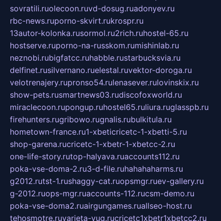
sovratili.ru
olecoon.ru
vd-dosug.ru
adonyev.ru
rbc-news.ru
porno-skvirt.ru
krospr.ru
13autor-kolonka.ru
sormol.ru
2rich.ru
hostel-65.ru
hostserve.ru
porno-na-russkom.ru
mishinlab.ru
neznobi.ru
bigfatcc.ru
habble.ru
starbucksvia.ru
delfinet.ru
silvernano.ru
elestal.ru
vektor-doroga.ru
velotrenajery.ru
pronso54.ru
lenasever.ru
lovinskix.ru
show-pets.ru
smartnews03.ru
discofoxworld.ru
miraclecoon.ru
pongup.ru
hostel65.ru
liura.ru
glasspb.ru
firehunters.ru
gribowo.ru
gnalis.ru
bulkitula.ru
hometown-france.ru
1-xbeticricetc-1-xbetti-5.ru
shop-garena.ru
cricetc-1-xbetr-1-xbetcc-2.ru
one-life-story.ru
top-halyava.ru
accounts112.ru
poka-vse-doma-2.ru
3-d-file.ru
hahahaharms.ru
g2012.ru
tst-1.ru
shaggy-cat.ru
opsmgr.ru
ev-gallery.ru
g-2012.ru
ops-mgr.ru
accounts-112.ru
csm-demo.ru
poka-vse-doma2.ru
airgungames.ru
allseo-host.ru
tehosmotre.ru
varieta-yug.ru
cricetc1xbetr1xbetcc2.ru