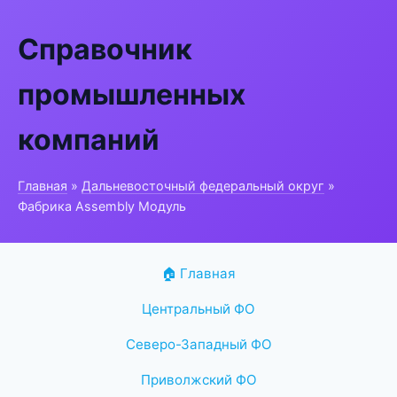
Справочник
промышленных
компаний
Главная
»
Дальневосточный федеральный округ
»
Фабрика Assembly Модуль
🏠 Главная
Центральный ФО
Северо-Западный ФО
Приволжский ФО