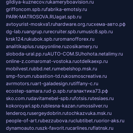
gildiya-kuznecov.ru
kameryboavision.ru
griffoncom.spb.ru
fabrika-emotsiy.ru
PARK-MATROSOVA.RU
agat.spb.ru
avtoyurist-moskva1.ru
hardware.org.ru
схема-авто.рф
dg-lab.ru
angrup.ru
recruiter.spb.ru
music8.spb.ru
krsk124.ru
kubok.spb.ru
romanofforex.ru
analitikaplus.ru
spyonline.ru
zosikamery.ru
sloboda-ural.pp.ru
AUTO-COM.SU
hohota.net
alimy.ru
online-z.com
aromat-vostoka.ru
otdelkaexp.ru
mobilvest.ru
bbd.net.ru
mebelshop.msk.ru
smp-forum.ru
bastion-td.ru
kosmoscreative.ru
avrmotors.ru
art-galadesign.ru
tiffany-c.ru
ecostep-samara.ru
d-p.spb.ru
галактика73.рф
sko.com.ru
davitamebel-spb.ru
fotsis.ru
tesiaes.ru
kokoroyari.spb.ru
blesna-kazan.ru
mossilver.ru
lenderoq.ru
sergeydobrin.ru
tochkazvuka.msk.ru
people-of-art.ru
bezzubova.ru
clubtibet.ru
orior-aks.ru
dynamoauto.ru
szk-favorit.ru
carlines.ru
flatnsk.ru