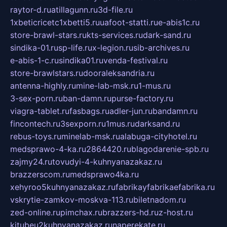
raytor-d.ru
atillagunn.ru
3d-file.ru
1xbeticricetc1xbetti5.ru
uafoot-statti.ru
e-abis1c.ru
store-brawl-stars.ru
kts-services.ru
dark-sand.ru
sindika-01.ru
sp-life.ru
x-legion.ru
sib-archives.ru
e-abis-1-c.ru
sindika01.ru
venda-festival.ru
store-brawlstars.ru
dooraleksandria.ru
antenna-highly.ru
mine-lab-msk.ru
1-mus.ru
3-sex-porn.ru
ban-damn.ru
purse-factory.ru
viagra-tablet.ru
fasbags.ru
adler-jun.ru
bandamn.ru
fincontech.ru
3sexporn.ru
1mus.ru
darksand.ru
rebus-toys.ru
minelab-msk.ru
alabuga-cityhotel.ru
medsprawo-4-ka.ru
2864420.ru
blagodarenie-spb.ru
zajmy24.ru
tovudyi-4-kuhnyanazakaz.ru
brazzerscom.ru
medsprawo4ka.ru
xehyroo5kuhnyanazakaz.ru
fabrikayfabrikaefabrika.ru
vskrytie-zamkov-moskva-113.ru
biletnadom.ru
zed-online.ru
pimchax.ru
brazzers-hd.ru
z-host.ru
kitubeu2kuhnyanazakaz.ru
naperekate.ru