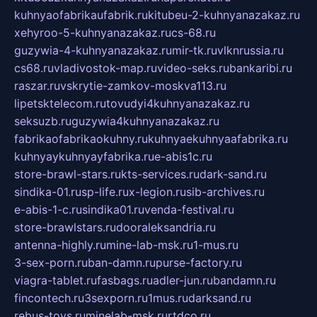
kuhnyaofabrikaufabrik.ru
kitubeu-2-kuhnyanazakaz.ru
xehyroo-5-kuhnyanazakaz.ru
cs-68.ru
guzywia-4-kuhnyanazakaz.ru
mir-tk.ru
vlknrussia.ru
cs68.ru
vladivostok-map.ru
video-seks.ru
bankaribi.ru
raszar.ru
vskrytie-zamkov-moskva113.ru
lipetsktelecom.ru
tovudyi4kuhnyanazakaz.ru
seksuzb.ru
guzywia4kuhnyanazakaz.ru
fabrikaofabrikaokuhny.ru
kuhnyaekuhnyaafabrika.ru
kuhnyaykuhnyayfabrika.ru
e-abis1c.ru
store-brawl-stars.ru
kts-services.ru
dark-sand.ru
sindika-01.ru
sp-life.ru
x-legion.ru
sib-archives.ru
e-abis-1-c.ru
sindika01.ru
venda-festival.ru
store-brawlstars.ru
dooraleksandria.ru
antenna-highly.ru
mine-lab-msk.ru
1-mus.ru
3-sex-porn.ru
ban-damn.ru
purse-factory.ru
viagra-tablet.ru
fasbags.ru
adler-jun.ru
bandamn.ru
fincontech.ru
3sexporn.ru
1mus.ru
darksand.ru
rebus-toys.ru
minelab-msk.ru
rtdco.ru