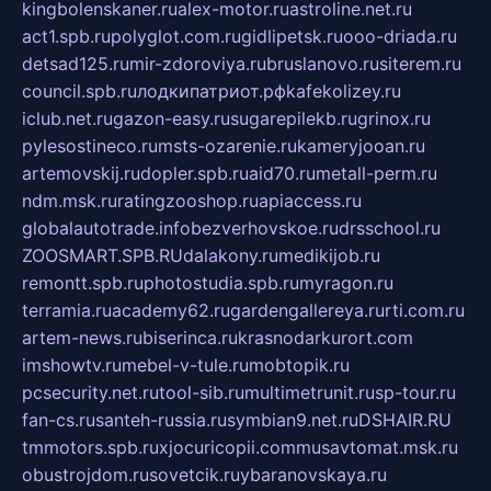
kingbolenskaner.ru
alex-motor.ru
astroline.net.ru
act1.spb.ru
polyglot.com.ru
gidlipetsk.ru
ooo-driada.ru
detsad125.ru
mir-zdoroviya.ru
bruslanovo.ru
siterem.ru
council.spb.ru
лодкипатриот.рф
kafekolizey.ru
iclub.net.ru
gazon-easy.ru
sugarepilekb.ru
grinox.ru
pylesostineco.ru
msts-ozarenie.ru
kameryjooan.ru
artemovskij.ru
dopler.spb.ru
aid70.ru
metall-perm.ru
ndm.msk.ru
ratingzooshop.ru
apiaccess.ru
globalautotrade.info
bezverhovskoe.ru
drsschool.ru
ZOOSMART.SPB.RU
dalakony.ru
medikijob.ru
remontt.spb.ru
photostudia.spb.ru
myragon.ru
terramia.ru
academy62.ru
gardengallereya.ru
rti.com.ru
artem-news.ru
biserinca.ru
krasnodarkurort.com
imshowtv.ru
mebel-v-tule.ru
mobtopik.ru
pcsecurity.net.ru
tool-sib.ru
multimetrunit.ru
sp-tour.ru
fan-cs.ru
santeh-russia.ru
symbian9.net.ru
DSHAIR.RU
tmmotors.spb.ru
xjocuricopii.com
musavtomat.msk.ru
obustrojdom.ru
sovetcik.ru
ybaranovskaya.ru