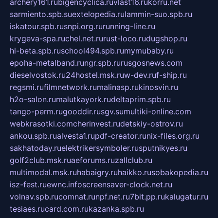
archery161.ru
bigencyclica.ru
vlast16.ru
korru.net
sarmiento.spb.su
extelopedia.ru
lammin-suo.spb.ru
iskatour.spb.ru
snpi.org.ru
running-line.ru
krygeva-spa.ru
chel.net.ru
rust-loco.ru
dugshop.ru
hl-beta.spb.ru
school494.spb.ru
mymubaby.ru
epoha-metalband.ru
ngr.spb.ru
rusgosnews.com
dieselvostok.ru
24hostel.msk.ru
w-dev.ru
f-ship.ru
regsmi.ru
filmnetwork.ru
malinasp.ru
kinosvin.ru
h2o-salon.ru
malutkayork.ru
deltaprim.spb.ru
tango-perm.ru
gooddir.ru
sgv.su
multiki-online.com
webkrasotki.com
cherinvest.ru
detskiy-ostrov.ru
ankou.spb.ru
alvesta1.ru
pdf-creator.ru
nix-files.org.ru
sakhatoday.ru
elektrikersymboler.ru
sputnikyes.ru
golf2club.msk.ru
aeforums.ru
zallclub.ru
multimodal.msk.ru
habaigry.ru
haikko.ru
sobakopedia.ru
isz-fest.ru
ewnc.info
screensaver-clock.net.ru
volnav.spb.ru
comnat.ru
npf.net.ru
7bit.pp.ru
kalugatur.ru
tesiaes.ru
card.com.ru
kazanka.spb.ru