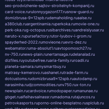
seo-prodvizhenie-sajtov-stroitelnyh-kompanij.ru
card-voice.ru
rulonnyygazon177.ru
snow-guard.ru
domizbrusa-9x12spb.ru
demaholding.ru
aalse.ru
a380club.ru
argentinamia.ru
perkoka.ru
movie-one.ru
perk-oka.ru
g-octopus.ru
sibarchives.ru
andreislyusar.ru
naruto-x.ru
pursefactory.ru
tor-lyubov-i-grom.ru
spayderhed-2022.ru
movieone.ru
evro-dez.ru
webamator.ru
ma-absolut1.ru
avtopomosch27.ru
nv-750.ru
news-plain.ru
nertansaga.ru
delanalad.ru
dizfiles.ru
youtubefree.ru
aria-family.ru
roadli.ru
planeta-samara.ru
mysmartbuy.ru
matrasy-kemerovo.ru
ashanet.ru
trade-farm.ru
dotcustoms.ru
domizbrusa9x12spb.ru
autodamp.ru
narasimha.ru
djcommodities.ru
nv750.ru
x-ton.ru
newsplain.ru
cardvoice.ru
modopaper.ru
manunae.ru
gbget.ru
alfeihavsalnassr.ru
madoma.ru
tajuncos.ru
petrovkasports.ru
porno-online-besplatno.ru
splclub.ru