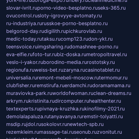
york-life.ru
doroga-expo.ru
ribery.ru
cleanmedicine.ru
slovar-ivrit.ru
porno-video-besplatno.ru
seks-365.ru
ovucontrol.ru
sloty-igrovyye-avtomaty.ru
ru-industriya.ru
russkoe-porno-besplatno.ru
belgorod-day.ru
digilith.ru
pichkurovlab.ru
medic-today.ru
taksu.ru
comp123.ru
don-ykt.ru
teensvoice.ru
imgsharing.ru
domashnee-porno.ru
eva-elfie.ru
foto-tur.ru
biz-doska.ru
metropoltravel.ru
veslo-i-yakor.ru
borodino-media.ru
rostotsky.ru
regionufa.ru
weiss-bet.ru
zaryna.ru
casinotablet.ru
universalia.ru
remont-mebeli-moscow.ru
termomur.ru
clubfisher.ru
remstirufa.ru
erdamchi.ru
doramamama.ru
muraviovka-park.ru
worldofwoman.ru
clean-dreams.ru
arkrym.ru
kristinita.ru
dircomputer.ru
healthenter.ru
textexperts.ru
pivnaya-kruzhka.ru
kinofilmy-2021.ru
demolalapaluza.ru
tanyavanya.ru
remstir-tolyatti.ru
msdip.ru
jdol.ru
sokolovr.ru
newtech-spb.ru
rezemkleim.ru
massage-tai.ru
seonub.ru
zvonitut.ru