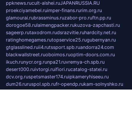
ppknews.ru
cult-alshei.ru
JAPANRUSSIA.RU
proekciyamebel.ru
imper-finans.ru
rim.org.ru
glamourai.ru
brassminus.ru
zabor-pro.ru
ftn.pp.ru
dorogoe58.ru
laimengpacker.ru
kuzova-zapchasti.ru
sageerp.ru
taxodrom.ru
dsrazvitie.ru
hardcity.net.ru
ratinghomegames.ru
topservice25.ru
gubernyan.ru
gtglasslined.ru
ii4.ru
tssport.spb.ru
andorra24.com
blackwallstreet.ru
oboimos.ru
optim-doors.com.ru
ikuch.ru
nycr.org.ru
npa21.ru
vremya-ch.spb.ru
desert000.ru
ivtorgi.ru
ifiori.ru
catalog-statei.ru
dcv.org.ru
spetsmaster174.ru
ipkameryhiseeu.ru
dum26.ru
ruspol.spb.ru
fr-opendp.ru
kam-solnyshko.ru
cheyenne-arapaho.ru
sevzapmetal.spb.ru
ted-lapidus.spb.ru
parasite-eliminator.ru
sigma-complete.ru
modernworld.ru
dama-moda.ru
eholot-group.ru
sk-nvkz.ru
DRONGOLD.RU
democratia2.ru
i-farmer.ru
mass-sport.org
jablonex.spb.ru
bookmess.ru
linkword.ru