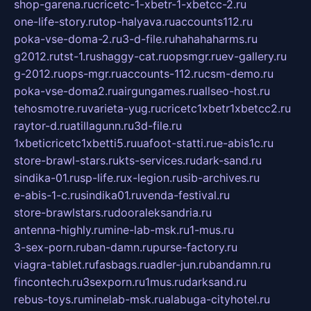
shop-garena.ru
cricetc-1-xbetr-1-xbetcc-2.ru
one-life-story.ru
top-halyava.ru
accounts112.ru
poka-vse-doma-2.ru
3-d-file.ru
hahahaharms.ru
g2012.ru
tst-1.ru
shaggy-cat.ru
opsmgr.ru
ev-gallery.ru
g-2012.ru
ops-mgr.ru
accounts-112.ru
csm-demo.ru
poka-vse-doma2.ru
airgungames.ru
allseo-host.ru
tehosmotre.ru
varieta-yug.ru
cricetc1xbetr1xbetcc2.ru
raytor-d.ru
atillagunn.ru
3d-file.ru
1xbeticricetc1xbetti5.ru
uafoot-statti.ru
e-abis1c.ru
store-brawl-stars.ru
kts-services.ru
dark-sand.ru
sindika-01.ru
sp-life.ru
x-legion.ru
sib-archives.ru
e-abis-1-c.ru
sindika01.ru
venda-festival.ru
store-brawlstars.ru
dooraleksandria.ru
antenna-highly.ru
mine-lab-msk.ru
1-mus.ru
3-sex-porn.ru
ban-damn.ru
purse-factory.ru
viagra-tablet.ru
fasbags.ru
adler-jun.ru
bandamn.ru
fincontech.ru
3sexporn.ru
1mus.ru
darksand.ru
rebus-toys.ru
minelab-msk.ru
alabuga-cityhotel.ru