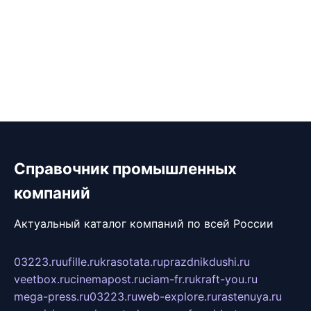
Справочник промышленных
компаний
Актуальный каталог компаний по всей России
03223.ru
ufille.ru
krasotata.ru
prazdnikdushi.ru
veetbox.ru
cinemapost.ru
ciam-fr.ru
kraft-you.ru
mega-press.ru
03223.ru
web-explore.ru
rastenuya.ru