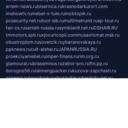
artem-news.ru
biserinca.ru
krasnodarkurort.com
imshowtv.ru
mebel-v-tule.ru
mobtopik.ru
pcsecurity.net.ru
tool-sib.ru
multimetrunit.ru
sp-tour.ru
fan-cs.ru
santeh-russia.ru
symbian9.net.ru
DSHAIR.RU
tmmotors.spb.ru
xjocuricopii.com
musavtomat.msk.ru
obustrojdom.ru
sovetcik.ru
ybaranovskaya.ru
ppknews.ru
cult-alshei.ru
JAPANRUSSIA.RU
proekciyamebel.ru
imper-finans.ru
rim.org.ru
glamourai.ru
brassminus.ru
zabor-pro.ru
ftn.pp.ru
dorogoe58.ru
laimengpacker.ru
kuzova-zapchasti.ru
sageerp.ru
taxodrom.ru
dsrazvitie.ru
hardcity.net.ru
ratinghomegames.ru
topservice25.ru
gubernyan.ru
gtglasslined.ru
ii4.ru
tssport.spb.ru
andorra24.com
blackwallstreet.ru
oboimos.ru
optim-doors.com.ru
ikuch.ru
nycr.org.ru
npa21.ru
vremya-ch.spb.ru
desert000.ru
ivtorgi.ru
ifiori.ru
catalog-statei.ru
dcv.org.ru
spetsmaster174.ru
ipkameryhiseeu.ru
dum26.ru
ruspol.spb.ru
fr-opendp.ru
kam-solnyshko.ru