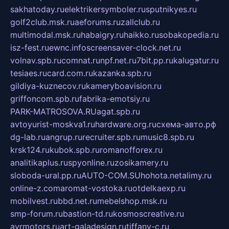
sakhatoday.ru
elektrikersymboler.ru
sputnikyes.ru
golf2club.msk.ru
aeforums.ru
zallclub.ru
multimodal.msk.ru
habaigry.ru
haikko.ru
sobakopedia.ru
isz-fest.ru
ewnc.info
screensaver-clock.net.ru
volnav.spb.ru
comnat.ru
npf.net.ru
7bit.pp.ru
kalugatur.ru
tesiaes.ru
card.com.ru
kazanka.spb.ru
gildiya-kuznecov.ru
kameryboavision.ru
griffoncom.spb.ru
fabrika-emotsiy.ru
PARK-MATROSOVA.RU
agat.spb.ru
avtoyurist-moskva1.ru
hardware.org.ru
схема-авто.рф
dg-lab.ru
angrup.ru
recruiter.spb.ru
music8.spb.ru
krsk124.ru
kubok.spb.ru
romanofforex.ru
analitikaplus.ru
spyonline.ru
zosikamery.ru
sloboda-ural.pp.ru
AUTO-COM.SU
hohota.net
alimy.ru
online-z.com
aromat-vostoka.ru
otdelkaexp.ru
mobilvest.ru
bbd.net.ru
mebelshop.msk.ru
smp-forum.ru
bastion-td.ru
kosmoscreative.ru
avrmotors.ru
art-galadesign.ru
tiffany-c.ru