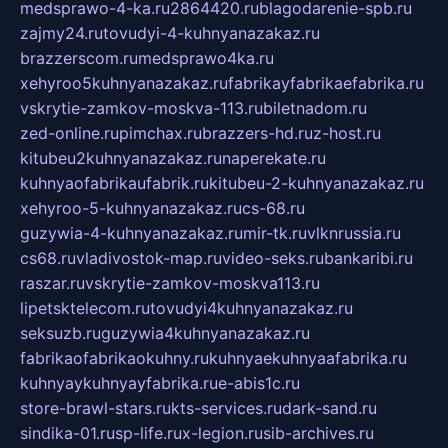
medsprawo-4-ka.ru
2864420.ru
blagodarenie-spb.ru
zajmy24.ru
tovudyi-4-kuhnyanazakaz.ru
brazzerscom.ru
medsprawo4ka.ru
xehyroo5kuhnyanazakaz.ru
fabrikayfabrikaefabrika.ru
vskrytie-zamkov-moskva-113.ru
biletnadom.ru
zed-online.ru
pimchax.ru
brazzers-hd.ru
z-host.ru
kitubeu2kuhnyanazakaz.ru
naperekate.ru
kuhnyaofabrikaufabrik.ru
kitubeu-2-kuhnyanazakaz.ru
xehyroo-5-kuhnyanazakaz.ru
cs-68.ru
guzywia-4-kuhnyanazakaz.ru
mir-tk.ru
vlknrussia.ru
cs68.ru
vladivostok-map.ru
video-seks.ru
bankaribi.ru
raszar.ru
vskrytie-zamkov-moskva113.ru
lipetsktelecom.ru
tovudyi4kuhnyanazakaz.ru
seksuzb.ru
guzywia4kuhnyanazakaz.ru
fabrikaofabrikaokuhny.ru
kuhnyaekuhnyaafabrika.ru
kuhnyaykuhnyayfabrika.ru
e-abis1c.ru
store-brawl-stars.ru
kts-services.ru
dark-sand.ru
sindika-01.ru
sp-life.ru
x-legion.ru
sib-archives.ru