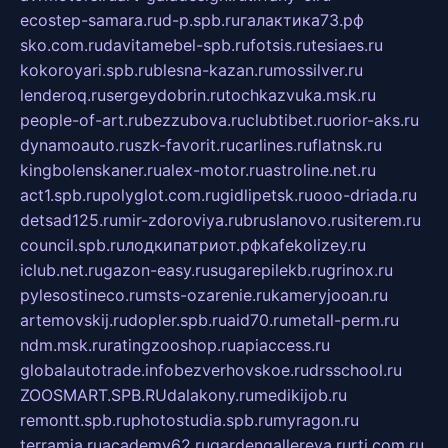
ecostep-samara.ru
d-p.spb.ru
галактика73.рф
sko.com.ru
davitamebel-spb.ru
fotsis.ru
tesiaes.ru
kokoroyari.spb.ru
blesna-kazan.ru
mossilver.ru
lenderoq.ru
sergeydobrin.ru
tochkazvuka.msk.ru
people-of-art.ru
bezzubova.ru
clubtibet.ru
orior-aks.ru
dynamoauto.ru
szk-favorit.ru
carlines.ru
flatnsk.ru
kingbolenskaner.ru
alex-motor.ru
astroline.net.ru
act1.spb.ru
polyglot.com.ru
gidlipetsk.ru
ooo-driada.ru
detsad125.ru
mir-zdoroviya.ru
bruslanovo.ru
siterem.ru
council.spb.ru
лодкипатриот.рф
kafekolizey.ru
iclub.net.ru
gazon-easy.ru
sugarepilekb.ru
grinox.ru
pylesostineco.ru
msts-ozarenie.ru
kameryjooan.ru
artemovskij.ru
dopler.spb.ru
aid70.ru
metall-perm.ru
ndm.msk.ru
ratingzooshop.ru
apiaccess.ru
globalautotrade.info
bezverhovskoe.ru
drsschool.ru
ZOOSMART.SPB.RU
dalakony.ru
medikijob.ru
remontt.spb.ru
photostudia.spb.ru
myragon.ru
terramia.ru
academy62.ru
gardengallereya.ru
rti.com.ru