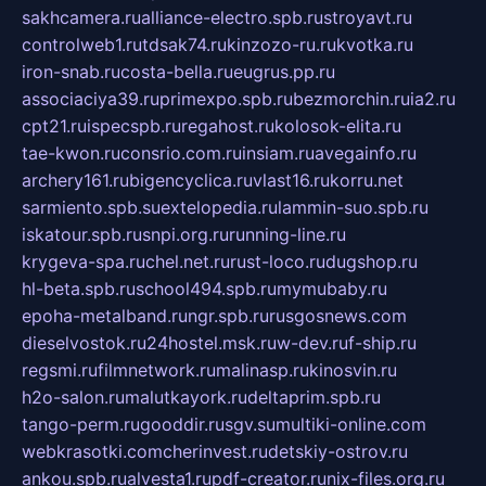
sakhcamera.ru
alliance-electro.spb.ru
stroyavt.ru
controlweb1.ru
tdsak74.ru
kinzozo-ru.ru
kvotka.ru
iron-snab.ru
costa-bella.ru
eugrus.pp.ru
associaciya39.ru
primexpo.spb.ru
bezmorchin.ru
ia2.ru
cpt21.ru
ispecspb.ru
regahost.ru
kolosok-elita.ru
tae-kwon.ru
consrio.com.ru
insiam.ru
avegainfo.ru
archery161.ru
bigencyclica.ru
vlast16.ru
korru.net
sarmiento.spb.su
extelopedia.ru
lammin-suo.spb.ru
iskatour.spb.ru
snpi.org.ru
running-line.ru
krygeva-spa.ru
chel.net.ru
rust-loco.ru
dugshop.ru
hl-beta.spb.ru
school494.spb.ru
mymubaby.ru
epoha-metalband.ru
ngr.spb.ru
rusgosnews.com
dieselvostok.ru
24hostel.msk.ru
w-dev.ru
f-ship.ru
regsmi.ru
filmnetwork.ru
malinasp.ru
kinosvin.ru
h2o-salon.ru
malutkayork.ru
deltaprim.spb.ru
tango-perm.ru
gooddir.ru
sgv.su
multiki-online.com
webkrasotki.com
cherinvest.ru
detskiy-ostrov.ru
ankou.spb.ru
alvesta1.ru
pdf-creator.ru
nix-files.org.ru