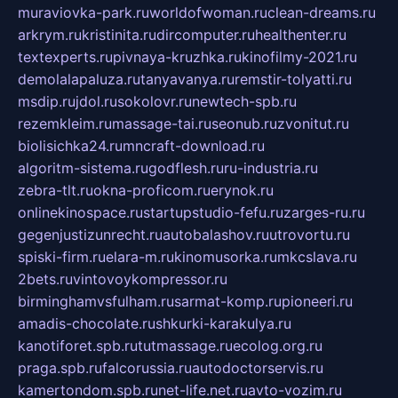
muraviovka-park.ru
worldofwoman.ru
clean-dreams.ru
arkrym.ru
kristinita.ru
dircomputer.ru
healthenter.ru
textexperts.ru
pivnaya-kruzhka.ru
kinofilmy-2021.ru
demolalapaluza.ru
tanyavanya.ru
remstir-tolyatti.ru
msdip.ru
jdol.ru
sokolovr.ru
newtech-spb.ru
rezemkleim.ru
massage-tai.ru
seonub.ru
zvonitut.ru
biolisichka24.ru
mncraft-download.ru
algoritm-sistema.ru
godflesh.ru
ru-industria.ru
zebra-tlt.ru
okna-proficom.ru
erynok.ru
onlinekinospace.ru
startupstudio-fefu.ru
zarges-ru.ru
gegenjustizunrecht.ru
autobalashov.ru
utrovortu.ru
spiski-firm.ru
elara-m.ru
kinomusorka.ru
mkcslava.ru
2bets.ru
vintovoykompressor.ru
birminghamvsfulham.ru
sarmat-komp.ru
pioneeri.ru
amadis-chocolate.ru
shkurki-karakulya.ru
kanotiforet.spb.ru
tutmassage.ru
ecolog.org.ru
praga.spb.ru
falcorussia.ru
autodoctorservis.ru
kamertondom.spb.ru
net-life.net.ru
avto-vozim.ru