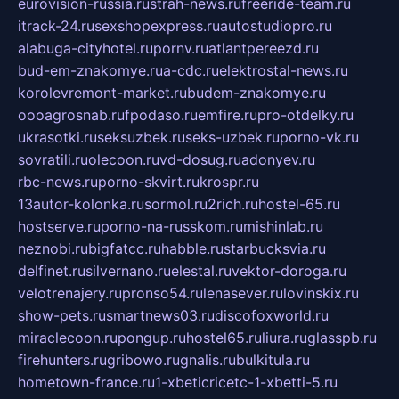
eurovision-russia.ru
strah-news.ru
freeride-team.ru
itrack-24.ru
sexshopexpress.ru
autostudiopro.ru
alabuga-cityhotel.ru
pornv.ru
atlantpereezd.ru
bud-em-znakomye.ru
a-cdc.ru
elektrostal-news.ru
korolevremont-market.ru
budem-znakomye.ru
oooagrosnab.ru
fpodaso.ru
emfire.ru
pro-otdelky.ru
ukrasotki.ru
seksuzbek.ru
seks-uzbek.ru
porno-vk.ru
sovratili.ru
olecoon.ru
vd-dosug.ru
adonyev.ru
rbc-news.ru
porno-skvirt.ru
krospr.ru
13autor-kolonka.ru
sormol.ru
2rich.ru
hostel-65.ru
hostserve.ru
porno-na-russkom.ru
mishinlab.ru
neznobi.ru
bigfatcc.ru
habble.ru
starbucksvia.ru
delfinet.ru
silvernano.ru
elestal.ru
vektor-doroga.ru
velotrenajery.ru
pronso54.ru
lenasever.ru
lovinskix.ru
show-pets.ru
smartnews03.ru
discofoxworld.ru
miraclecoon.ru
pongup.ru
hostel65.ru
liura.ru
glasspb.ru
firehunters.ru
gribowo.ru
gnalis.ru
bulkitula.ru
hometown-france.ru
1-xbeticricetc-1-xbetti-5.ru