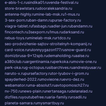
e-abis-1-c.ru
sindika01.ru
venda-festival.ru
store-brawlstars.ru
dooraleksandria.ru
antenna-highly.ru
mine-lab-msk.ru
1-mus.ru
3-sex-porn.ru
ban-damn.ru
purse-factory.ru
viagra-tablet.ru
fasbags.ru
adler-jun.ru
bandamn.ru
fincontech.ru
3sexporn.ru
1mus.ru
darksand.ru
rebus-toys.ru
minelab-msk.ru
rtdco.ru
seo-prodvizhenie-sajtov-stroitelnyh-kompanij.ru
card-voice.ru
rulonnyygazon177.ru
snow-guard.ru
domizbrusa-9x12spb.ru
demaholding.ru
aalse.ru
a380club.ru
argentinamia.ru
perkoka.ru
movie-one.ru
perk-oka.ru
g-octopus.ru
sibarchives.ru
andreislyusar.ru
naruto-x.ru
pursefactory.ru
tor-lyubov-i-grom.ru
spayderhed-2022.ru
movieone.ru
evro-dez.ru
webamator.ru
ma-absolut1.ru
avtopomosch27.ru
nv-750.ru
news-plain.ru
nertansaga.ru
delanalad.ru
dizfiles.ru
youtubefree.ru
aria-family.ru
roadli.ru
planeta-samara.ru
mysmartbuy.ru