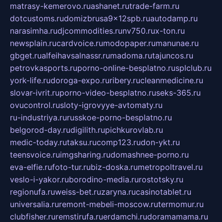
matrasy-kemerovo.ru
ashanet.ru
trade-farm.ru
dotcustoms.ru
domizbrusa9x12spb.ru
autodamp.ru
narasimha.ru
djcommodities.ru
nv750.ru
x-ton.ru
newsplain.ru
cardvoice.ru
modopaper.ru
manunae.ru
gbget.ru
alfeihavsalnassr.ru
madoma.ru
tajuncos.ru
petrovkasports.ru
porno-online-besplatno.ru
splclub.ru
york-life.ru
doroga-expo.ru
ribery.ru
cleanmedicine.ru
slovar-ivrit.ru
porno-video-besplatno.ru
seks-365.ru
ovucontrol.ru
sloty-igrovyye-avtomaty.ru
ru-industriya.ru
russkoe-porno-besplatno.ru
belgorod-day.ru
digilith.ru
pichkurovlab.ru
medic-today.ru
taksu.ru
comp123.ru
don-ykt.ru
teensvoice.ru
imgsharing.ru
domashnee-porno.ru
eva-elfie.ru
foto-tur.ru
biz-doska.ru
metropoltravel.ru
veslo-i-yakor.ru
borodino-media.ru
rostotsky.ru
regionufa.ru
weiss-bet.ru
zaryna.ru
casinotablet.ru
universalia.ru
remont-mebeli-moscow.ru
termomur.ru
clubfisher.ru
remstirufa.ru
erdamchi.ru
doramamama.ru