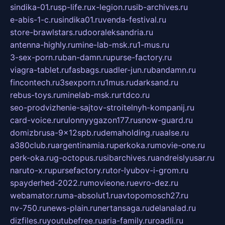
sindika-01.ru
sp-life.ru
x-legion.ru
sib-archives.ru
e-abis-1-c.ru
sindika01.ru
venda-festival.ru
store-brawlstars.ru
dooraleksandria.ru
antenna-highly.ru
mine-lab-msk.ru
1-mus.ru
3-sex-porn.ru
ban-damn.ru
purse-factory.ru
viagra-tablet.ru
fasbags.ru
adler-jun.ru
bandamn.ru
fincontech.ru
3sexporn.ru
1mus.ru
darksand.ru
rebus-toys.ru
minelab-msk.ru
rtdco.ru
seo-prodvizhenie-sajtov-stroitelnyh-kompanij.ru
card-voice.ru
rulonnyygazon177.ru
snow-guard.ru
domizbrusa-9x12spb.ru
demaholding.ru
aalse.ru
a380club.ru
argentinamia.ru
perkoka.ru
movie-one.ru
perk-oka.ru
g-octopus.ru
sibarchives.ru
andreislyusar.ru
naruto-x.ru
pursefactory.ru
tor-lyubov-i-grom.ru
spayderhed-2022.ru
movieone.ru
evro-dez.ru
webamator.ru
ma-absolut1.ru
avtopomosch27.ru
nv-750.ru
news-plain.ru
nertansaga.ru
delanalad.ru
dizfiles.ru
youtubefree.ru
aria-family.ru
roadli.ru