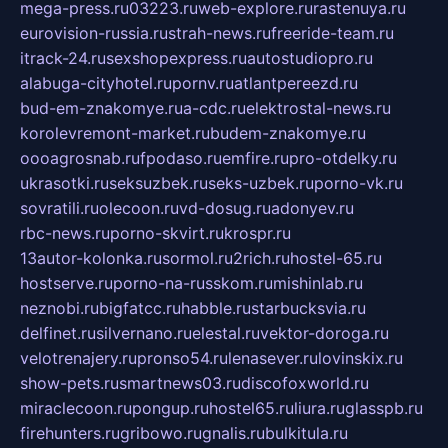
mega-press.ru
03223.ru
web-explore.ru
rastenuya.ru
eurovision-russia.ru
strah-news.ru
freeride-team.ru
itrack-24.ru
sexshopexpress.ru
autostudiopro.ru
alabuga-cityhotel.ru
pornv.ru
atlantpereezd.ru
bud-em-znakomye.ru
a-cdc.ru
elektrostal-news.ru
korolevremont-market.ru
budem-znakomye.ru
oooagrosnab.ru
fpodaso.ru
emfire.ru
pro-otdelky.ru
ukrasotki.ru
seksuzbek.ru
seks-uzbek.ru
porno-vk.ru
sovratili.ru
olecoon.ru
vd-dosug.ru
adonyev.ru
rbc-news.ru
porno-skvirt.ru
krospr.ru
13autor-kolonka.ru
sormol.ru
2rich.ru
hostel-65.ru
hostserve.ru
porno-na-russkom.ru
mishinlab.ru
neznobi.ru
bigfatcc.ru
habble.ru
starbucksvia.ru
delfinet.ru
silvernano.ru
elestal.ru
vektor-doroga.ru
velotrenajery.ru
pronso54.ru
lenasever.ru
lovinskix.ru
show-pets.ru
smartnews03.ru
discofoxworld.ru
miraclecoon.ru
pongup.ru
hostel65.ru
liura.ru
glasspb.ru
firehunters.ru
gribowo.ru
gnalis.ru
bulkitula.ru