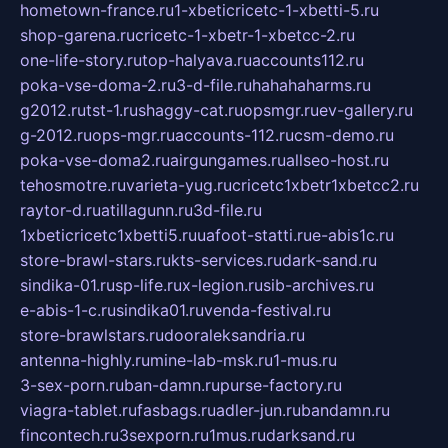
hometown-france.ru
1-xbeticricetc-1-xbetti-5.ru
shop-garena.ru
cricetc-1-xbetr-1-xbetcc-2.ru
one-life-story.ru
top-halyava.ru
accounts112.ru
poka-vse-doma-2.ru
3-d-file.ru
hahahaharms.ru
g2012.ru
tst-1.ru
shaggy-cat.ru
opsmgr.ru
ev-gallery.ru
g-2012.ru
ops-mgr.ru
accounts-112.ru
csm-demo.ru
poka-vse-doma2.ru
airgungames.ru
allseo-host.ru
tehosmotre.ru
varieta-yug.ru
cricetc1xbetr1xbetcc2.ru
raytor-d.ru
atillagunn.ru
3d-file.ru
1xbeticricetc1xbetti5.ru
uafoot-statti.ru
e-abis1c.ru
store-brawl-stars.ru
kts-services.ru
dark-sand.ru
sindika-01.ru
sp-life.ru
x-legion.ru
sib-archives.ru
e-abis-1-c.ru
sindika01.ru
venda-festival.ru
store-brawlstars.ru
dooraleksandria.ru
antenna-highly.ru
mine-lab-msk.ru
1-mus.ru
3-sex-porn.ru
ban-damn.ru
purse-factory.ru
viagra-tablet.ru
fasbags.ru
adler-jun.ru
bandamn.ru
fincontech.ru
3sexporn.ru
1mus.ru
darksand.ru