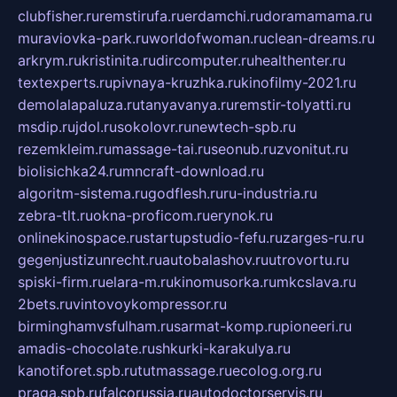
clubfisher.ru
remstirufa.ru
erdamchi.ru
doramamama.ru
muraviovka-park.ru
worldofwoman.ru
clean-dreams.ru
arkrym.ru
kristinita.ru
dircomputer.ru
healthenter.ru
textexperts.ru
pivnaya-kruzhka.ru
kinofilmy-2021.ru
demolalapaluza.ru
tanyavanya.ru
remstir-tolyatti.ru
msdip.ru
jdol.ru
sokolovr.ru
newtech-spb.ru
rezemkleim.ru
massage-tai.ru
seonub.ru
zvonitut.ru
biolisichka24.ru
mncraft-download.ru
algoritm-sistema.ru
godflesh.ru
ru-industria.ru
zebra-tlt.ru
okna-proficom.ru
erynok.ru
onlinekinospace.ru
startupstudio-fefu.ru
zarges-ru.ru
gegenjustizunrecht.ru
autobalashov.ru
utrovortu.ru
spiski-firm.ru
elara-m.ru
kinomusorka.ru
mkcslava.ru
2bets.ru
vintovoykompressor.ru
birminghamvsfulham.ru
sarmat-komp.ru
pioneeri.ru
amadis-chocolate.ru
shkurki-karakulya.ru
kanotiforet.spb.ru
tutmassage.ru
ecolog.org.ru
praga.spb.ru
falcorussia.ru
autodoctorservis.ru