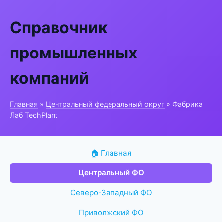
Справочник
промышленных
компаний
Главная
»
Центральный федеральный округ
» Фабрика
Лаб TechPlant
🏠 Главная
Центральный ФО
Северо-Западный ФО
Приволжский ФО