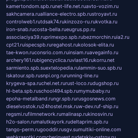
kamertondom.spb.ru
net-life.net.ru
avto-vozim.ru
sakhcamera.ru
alliance-electro.spb.ru
stroyavt.ru
controlweb1.ru
tdsak74.ru
kinzozo-ru.ru
kvotka.ru
iron-snab.ru
costa-bella.ru
eugrus.pp.ru
associaciya39.ru
primexpo.spb.ru
bezmorchin.ru
ia2.ru
cpt21.ru
ispecspb.ru
regahost.ru
kolosok-elita.ru
tae-kwon.ru
consrio.com.ru
insiam.ru
avegainfo.ru
archery161.ru
bigencyclica.ru
vlast16.ru
korru.net
sarmiento.spb.su
extelopedia.ru
lammin-suo.spb.ru
iskatour.spb.ru
snpi.org.ru
running-line.ru
krygeva-spa.ru
chel.net.ru
rust-loco.ru
dugshop.ru
hl-beta.spb.ru
school494.spb.ru
mymubaby.ru
epoha-metalband.ru
ngr.spb.ru
rusgosnews.com
dieselvostok.ru
24hostel.msk.ru
w-dev.ru
f-ship.ru
regsmi.ru
filmnetwork.ru
malinasp.ru
kinosvin.ru
h2o-salon.ru
malutkayork.ru
deltaprim.spb.ru
tango-perm.ru
gooddir.ru
sgv.su
multiki-online.com
webkrasotki.com
cherinvest.ru
detskiy-ostrov.ru