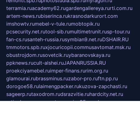
remontt.spb.ru
photostudia.spb.ru
myragon.ru
terramia.ru
academy62.ru
gardengallereya.ru
rti.com.ru
artem-news.ru
biserinca.ru
krasnodarkurort.com
imshowtv.ru
mebel-v-tule.ru
mobtopik.ru
pcsecurity.net.ru
tool-sib.ru
multimetrunit.ru
sp-tour.ru
fan-cs.ru
santeh-russia.ru
symbian9.net.ru
DSHAIR.RU
tmmotors.spb.ru
xjocuricopii.com
musavtomat.msk.ru
obustrojdom.ru
sovetcik.ru
ybaranovskaya.ru
ppknews.ru
cult-alshei.ru
JAPANRUSSIA.RU
proekciyamebel.ru
imper-finans.ru
rim.org.ru
glamourai.ru
brassminus.ru
zabor-pro.ru
ftn.pp.ru
dorogoe58.ru
laimengpacker.ru
kuzova-zapchasti.ru
sageerp.ru
taxodrom.ru
dsrazvitie.ru
hardcity.net.ru
ratinghomegames.ru
topservice25.ru
gubernyan.ru
gtglasslined.ru
ii4.ru
tssport.spb.ru
andorra24.com
blackwallstreet.ru
oboimos.ru
optim-doors.com.ru
ikuch.ru
nycr.org.ru
npa21.ru
vremya-ch.spb.ru
desert000.ru
ivtorgi.ru
ifiori.ru
catalog-statei.ru