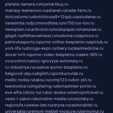
planeta-samara.ru
mysmartbuy.ru
matrasy-kemerovo.ru
ashanet.ru
trade-farm.ru
dotcustoms.ru
domizbrusa9x12spb.ru
autodamp.ru
narasimha.ru
djcommodities.ru
nv750.ru
x-ton.ru
newsplain.ru
cardvoice.ru
modopaper.ru
manunae.ru
gbget.ru
alfeihavsalnassr.ru
madoma.ru
tajuncos.ru
petrovkasports.ru
porno-online-besplatno.ru
splclub.ru
york-life.ru
doroga-expo.ru
ribery.ru
cleanmedicine.ru
slovar-ivrit.ru
porno-video-besplatno.ru
seks-365.ru
ovucontrol.ru
sloty-igrovyye-avtomaty.ru
ru-industriya.ru
russkoe-porno-besplatno.ru
belgorod-day.ru
digilith.ru
pichkurovlab.ru
medic-today.ru
taksu.ru
comp123.ru
don-ykt.ru
teensvoice.ru
imgsharing.ru
domashnee-porno.ru
eva-elfie.ru
foto-tur.ru
biz-doska.ru
metropoltravel.ru
veslo-i-yakor.ru
borodino-media.ru
rostotsky.ru
regionufa.ru
weiss-bet.ru
zaryna.ru
casinotablet.ru
universalia.ru
remont-mebeli-moscow.ru
termomur.ru