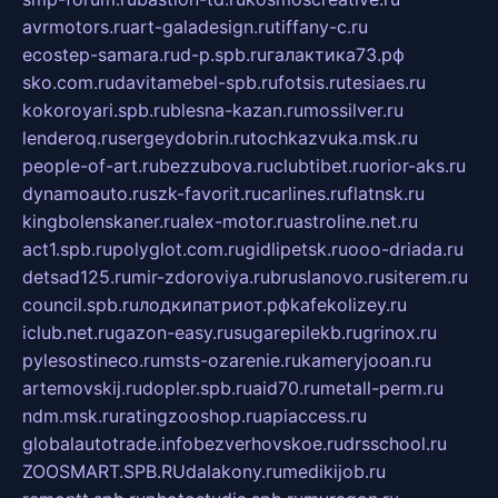
avrmotors.ru
art-galadesign.ru
tiffany-c.ru
ecostep-samara.ru
d-p.spb.ru
галактика73.рф
sko.com.ru
davitamebel-spb.ru
fotsis.ru
tesiaes.ru
kokoroyari.spb.ru
blesna-kazan.ru
mossilver.ru
lenderoq.ru
sergeydobrin.ru
tochkazvuka.msk.ru
people-of-art.ru
bezzubova.ru
clubtibet.ru
orior-aks.ru
dynamoauto.ru
szk-favorit.ru
carlines.ru
flatnsk.ru
kingbolenskaner.ru
alex-motor.ru
astroline.net.ru
act1.spb.ru
polyglot.com.ru
gidlipetsk.ru
ooo-driada.ru
detsad125.ru
mir-zdoroviya.ru
bruslanovo.ru
siterem.ru
council.spb.ru
лодкипатриот.рф
kafekolizey.ru
iclub.net.ru
gazon-easy.ru
sugarepilekb.ru
grinox.ru
pylesostineco.ru
msts-ozarenie.ru
kameryjooan.ru
artemovskij.ru
dopler.spb.ru
aid70.ru
metall-perm.ru
ndm.msk.ru
ratingzooshop.ru
apiaccess.ru
globalautotrade.info
bezverhovskoe.ru
drsschool.ru
ZOOSMART.SPB.RU
dalakony.ru
medikijob.ru