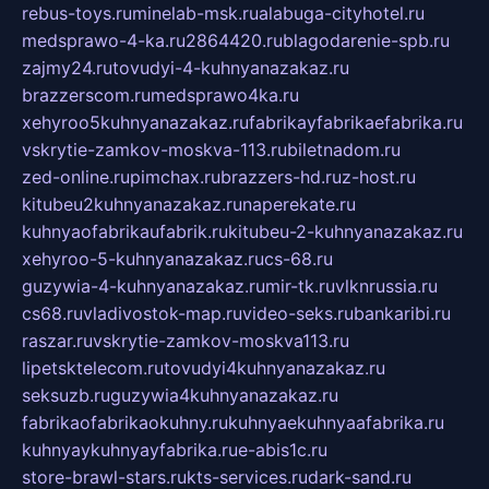
rebus-toys.ru
minelab-msk.ru
alabuga-cityhotel.ru
medsprawo-4-ka.ru
2864420.ru
blagodarenie-spb.ru
zajmy24.ru
tovudyi-4-kuhnyanazakaz.ru
brazzerscom.ru
medsprawo4ka.ru
xehyroo5kuhnyanazakaz.ru
fabrikayfabrikaefabrika.ru
vskrytie-zamkov-moskva-113.ru
biletnadom.ru
zed-online.ru
pimchax.ru
brazzers-hd.ru
z-host.ru
kitubeu2kuhnyanazakaz.ru
naperekate.ru
kuhnyaofabrikaufabrik.ru
kitubeu-2-kuhnyanazakaz.ru
xehyroo-5-kuhnyanazakaz.ru
cs-68.ru
guzywia-4-kuhnyanazakaz.ru
mir-tk.ru
vlknrussia.ru
cs68.ru
vladivostok-map.ru
video-seks.ru
bankaribi.ru
raszar.ru
vskrytie-zamkov-moskva113.ru
lipetsktelecom.ru
tovudyi4kuhnyanazakaz.ru
seksuzb.ru
guzywia4kuhnyanazakaz.ru
fabrikaofabrikaokuhny.ru
kuhnyaekuhnyaafabrika.ru
kuhnyaykuhnyayfabrika.ru
e-abis1c.ru
store-brawl-stars.ru
kts-services.ru
dark-sand.ru