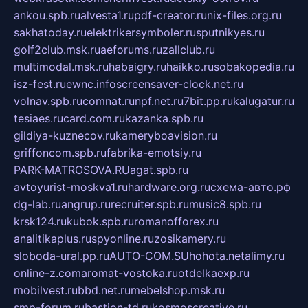
ankou.spb.ru
alvesta1.ru
pdf-creator.ru
nix-files.org.ru
sakhatoday.ru
elektrikersymboler.ru
sputnikyes.ru
golf2club.msk.ru
aeforums.ru
zallclub.ru
multimodal.msk.ru
habaigry.ru
haikko.ru
sobakopedia.ru
isz-fest.ru
ewnc.info
screensaver-clock.net.ru
volnav.spb.ru
comnat.ru
npf.net.ru
7bit.pp.ru
kalugatur.ru
tesiaes.ru
card.com.ru
kazanka.spb.ru
gildiya-kuznecov.ru
kameryboavision.ru
griffoncom.spb.ru
fabrika-emotsiy.ru
PARK-MATROSOVA.RU
agat.spb.ru
avtoyurist-moskva1.ru
hardware.org.ru
схема-авто.рф
dg-lab.ru
angrup.ru
recruiter.spb.ru
music8.spb.ru
krsk124.ru
kubok.spb.ru
romanofforex.ru
analitikaplus.ru
spyonline.ru
zosikamery.ru
sloboda-ural.pp.ru
AUTO-COM.SU
hohota.net
alimy.ru
online-z.com
aromat-vostoka.ru
otdelkaexp.ru
mobilvest.ru
bbd.net.ru
mebelshop.msk.ru
smp-forum.ru
bastion-td.ru
kosmoscreative.ru