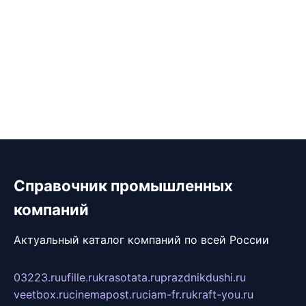
Справочник промышленных
компаний
Актуальный каталог компаний по всей России
03223.ru
ufille.ru
krasotata.ru
prazdnikdushi.ru
veetbox.ru
cinemapost.ru
ciam-fr.ru
kraft-you.ru